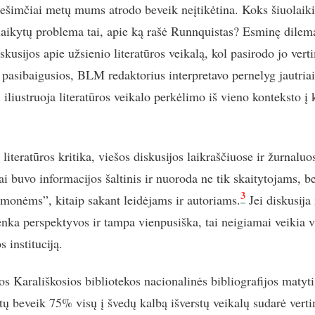
ešimčiai metų mums atrodo beveik neįtikėtina. Koks šiuolaiki
 laikytų problema tai, apie ką rašė Runnquistas? Esminę dilem
skusijos apie užsienio literatūros veikalą, kol pasirodo jo vert
 pasibaigusios, BLM redaktorius interpretavo pernelyg jautriai
i iliustruoja literatūros veikalo perkėlimo iš vieno konteksto į 
literatūros kritika, viešos diskusijos laikraščiuose ir žurnaluo
ai buvo informacijos šaltinis ir nuoroda ne tik skaitytojams, be
3
žmonėms”, kitaip sakant leidėjams ir autoriams.
Jei diskusija
enka perspektyvos ir tampa vienpusiška, tai neigiamai veikia v
s instituciją.
os Karališkosios bibliotekos nacionalinės bibliografijos matyti
ų beveik 75% visų į švedų kalbą išverstų veikalų sudarė verti