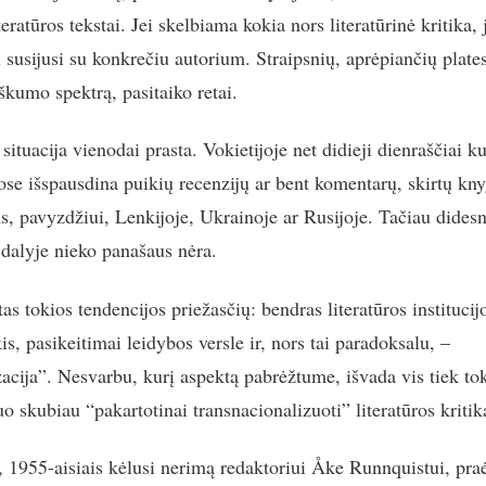
teratūros tekstai. Jei skelbiama kokia nors literatūrinė kritika, 
i susijusi su konkrečiu autorium. Straipsnių, aprėpiančių plate
škumo spektrą, pasitaiko retai.
situacija vienodai prasta. Vokietijoje net didieji dienraščiai k
ose išspausdina puikių recenzijų ar bent komentarų, skirtų kn
ms, pavyzdžiui, Lenkijoje, Ukrainoje ar Rusijoje. Tačiau dides
dalyje nieko panašaus nėra.
as tokios tendencijos priežasčių: bendras literatūros institucij
s, pasikeitimai leidybos versle ir, nors tai paradoksalu, –
zacija”. Nesvarbu, kurį aspektą pabrėžtume, išvada vis tiek tok
o skubiau “pakartotinai transnacionalizuoti” literatūros kritik
a, 1955-aisiais kėlusi nerimą redaktoriui Åke Runnquistui, pra