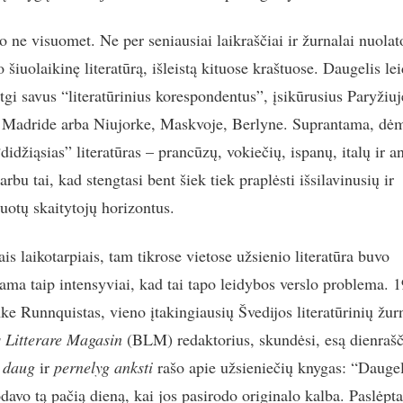
o ne visuomet. Ne per seniausiai laikraščiai ir žurnalai nuolat
 šiuolaikinę literatūrą, išleistą kituose kraštuose. Daugelis le
tgi savus “literatūrinius korespondentus”, įsikūrusius Paryžiuj
Madride arba Niujorke, Maskvoje, Berlyne. Suprantama, dė
didžiąsias” literatūras – prancūzų, vokiečių, ispanų, italų ir a
arbu tai, kad stengtasi bent šiek tiek praplėsti išsilavinusių ir
suotų skaitytojų horizontus.
is laikotarpiais, tam tikrose vietose užsienio literatūra buvo
jama taip intensyviai, kad tai tapo leidybos verslo problema. 
ke Runnquistas, vieno įtakingiausių Švedijos literatūrinių žur
 Litterare Magasin
(BLM) redaktorius, skundėsi, esą dienrašč
 daug
ir
pernelyg anksti
rašo apie užsieniečių knygas: “Dauge
davo tą pačią dieną, kai jos pasirodo originalo kalba. Paslėpta