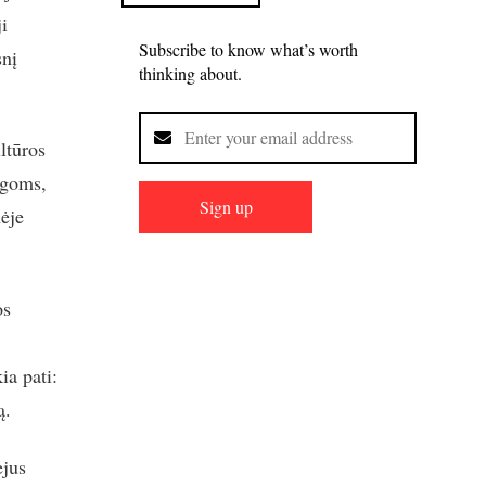
ji
Subscribe to know what’s worth
snį
thinking about.
ultūros
ygoms,
Sign up
nėje
os
ia pati:
ą.
ėjus