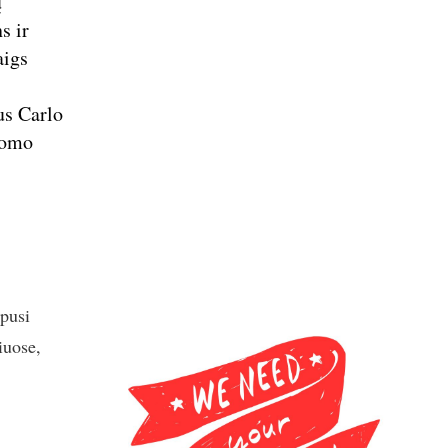
ų
s ir
aigs
us Carlo
nomo
apusi
iuose,