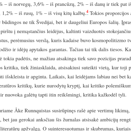
% – iš norvegų, 3,6% – iš prancūzų, 2% – iš danų ir tiek pat i
4
, 1,2% – iš rusų, 1% – iš visų kitų kalbų.
Tokios proporcijos
s
būdingos ne tik Švedijai, bet ir daugeliui Europos šalių. Įpra
pirštu į nemąstančius leidėjus, kaltinti vaizduotės stokojančiu
tus, perėmusius verslą, kuris kadaise buvo kosmopolitizmo tv
odžio ir idėjų apytakos garantas. Tačiau tai tik dalis tiesos. K
ė tokia padėtis, ne mažiau atsakinga tiek savo pozicijas prarad
os kritika, tiek žiniasklaida, atsisakiusi suteikti vietą, kur toji 
ti išskleista ir apginta. Laikais, kai leidėjams labiau nei bet 
teratūros kritikų, kurie nurodytų kryptį, kai kritiko polemišku
ir nuovoka galėtų tapti itin reikšmingi, kritika kažkodėl tyli.
iame Åke Runnquistas susirūpinęs rašė apie vertimų likimą,
, bet jau gerokai anksčiau šis žurnalas atsisakė ambicijų rengt
literatūrų apžvalgą. O suinteresuotumas ir skubrumas, kuriais