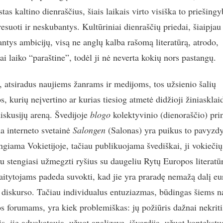
as kaltino dienraščius, šiais laikais virto visiška to priešingy
esuoti ir neskubantys. Kultūriniai dienraščių priedai, šiaipjau
antys ambicijų, visą ne anglų kalba rašomą literatūrą, atrodo,
ai laiko “paraštine”, todėl ji nė neverta kokių nors pastangų.
, atsiradus naujiems žanrams ir medijoms, tos užsienio šalių
os, kurių neįvertino ar kurias tiesiog atmetė didžioji žiniasklai
diskusijų areną. Švedijoje
blogo
kolektyvinio (dienoraščio) pri
a interneto svetainė
Salongen
(Salonas) yra puikus to pavyzdy
engiama Vokietijoje, tačiau publikuojama švediškai, ji vokiečių
u stengiasi užmegzti ryšius su daugeliu Rytų Europos literatū
aitytojams padeda suvokti, kad jie yra praradę nemažą dalį eu
s diskurso. Tačiau individualus entuziazmas, būdingas šiems 
ros forumams, yra kiek problemiškas: jų požiūris dažnai nekriti
s, jie advokatauja, užuot analizavę, išvardija, užuot kontekstu