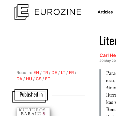
Articles
Lit
Carl He
20 May 2
Para
Read in:
EN
/
TR
/
DE
/
LT
/
FR
/
DA
/
HU
/
CS
/
ET
erai
žino
lite
Published in
kas 
Bend