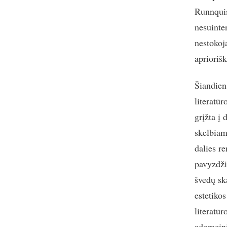
Runnquist
nesuinter
nestokoj
apriorišk
Šiandien
literatūr
grįžta į 
skelbiam
dalies r
pavyzdži
švedų sk
estetiko
literatū
adoracini