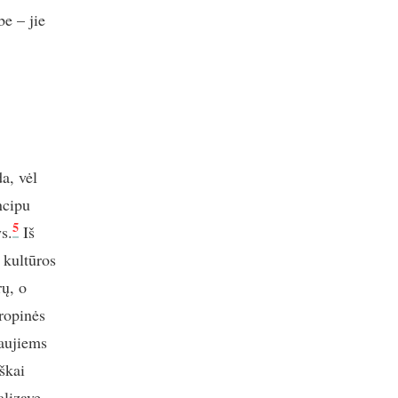
be – jie
da, vėl
ncipu
5
s.
Iš
 kultūros
rų, o
ropinės
naujiems
škai
alizavę.