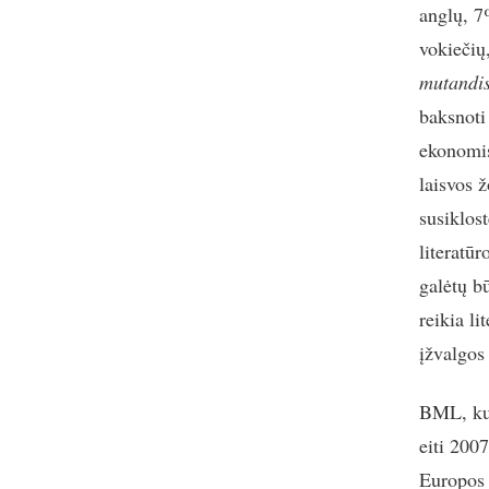
anglų, 7
vokiečių
mutandi
baksnoti 
ekonomis
laisvos ž
susiklost
literatūr
galėtų bū
reikia li
įžvalgos 
BML, kur
eiti 2007
Europos 