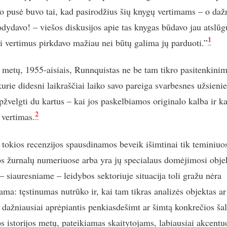
 pusė buvo tai, kad pasirodžius šių knygų vertimams – o dažn
rodydavo! – viešos diskusijos apie tas knygas būdavo jau atslūg
1
ai vertimus pirkdavo mažiau nei būtų galima jų parduoti.”
 metų, 1955-aisiais, Runnquistas ne be tam tikro pasitenkinim
kurie didesni laikraščiai laiko savo pareiga svarbesnes užsieni
pžvelgti du kartus – kai jos paskelbiamos originalo kalba ir ka
2
 vertimas.
 tokios recenzijos spausdinamos beveik išimtinai tik teminiuo
ros žurnalų numeriuose arba yra jų specialaus domėjimosi obje
– siauresniame – leidybos sektoriuje situacija toli gražu nėra
ama: tęstinumas nutrūko ir, kai tam tikras analizės objektas ar
 dažniausiai aprėpiantis penkiasdešimt ar šimtą konkrečios šal
ros istorijos metų, pateikiamas skaitytojams, labiausiai akcent