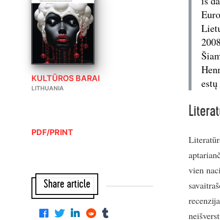
iš d
Euro
Liet
2008
Šiam
Henr
KULTŪROS BARAI
estų
LITHUANIA
Litera
PDF/PRINT
Literatūr
aptarianč
vien nac
Share article
savaitraš
recenzija
neišvers