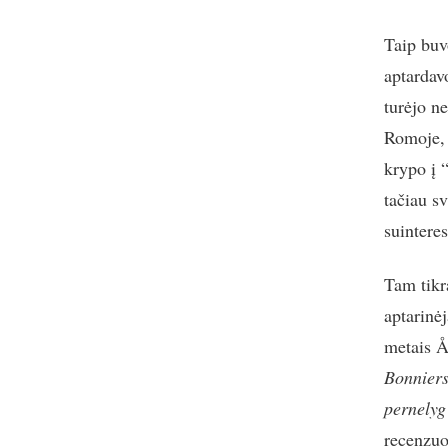
Taip buv
aptardavo
turėjo ne
Romoje, 
krypo į “
tačiau sv
suintere
Tam tikra
aptarinė
metais Å
Bonniers
pernelyg
recenzuo