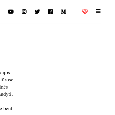
cijos
atūrose,
inės
audyti,
e bent