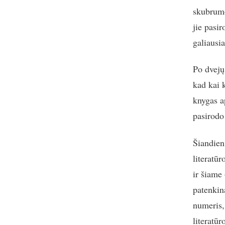
skubrumo
jie pasi
galiausi
Po dvejų
kad kai 
knygas a
pasirodo
Šiandien
literatū
ir šiame 
patenkin
numeris,
literatū