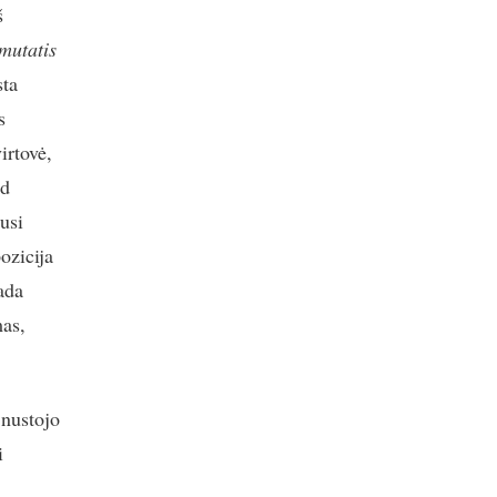
š
mutatis
sta
s
irtovė,
ad
usi
pozicija
kada
mas,
 nustojo
i