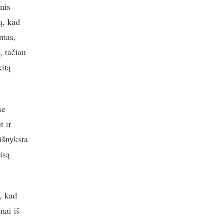
nis
ą, kad
imas,
, tačiau
kitą
se
t ir
 išnyksta
isą
, kad
mai iš