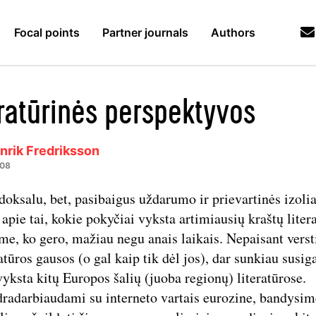
Focal points
Partner journals
Authors
eratūrinės perspektyvos
nrik Fredriksson
008
doksalu, bet, pasibaigus uždarumo ir prievartinės izolia
, apie tai, kokie pokyčiai vyksta artimiausių kraštų liter
me, ko gero, mažiau negu anais laikais. Nepaisant verst
ratūros gausos (o gal kaip tik dėl jos), dar sunkiau susig
vyksta kitų Europos šalių (juoba regionų) literatūrose.
radarbiaudami su interneto vartais eurozine, bandysim