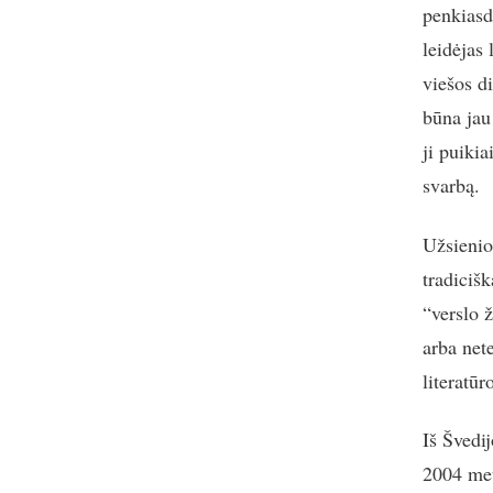
penkiasd
leidėjas
viešos di
būna jau
ji puikia
svarbą.
Užsienio 
tradicišk
“verslo 
arba net
literatūro
Iš Švedij
2004 met