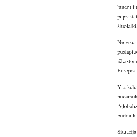
būtent li
paprasta
šiuolaiki
Ne visur 
puslapiu
išleisto
Europos 
Yra kelet
nuosmuki
“globali
būtina ku
Situacij