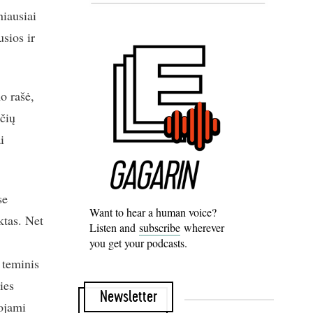
iausiai
usios ir
o rašė,
ečių
i
se
Want to hear a human voice?
ktas. Net
Listen and
subscribe
wherever
you get your podcasts.
 teminis
ies
Newsletter
uojami