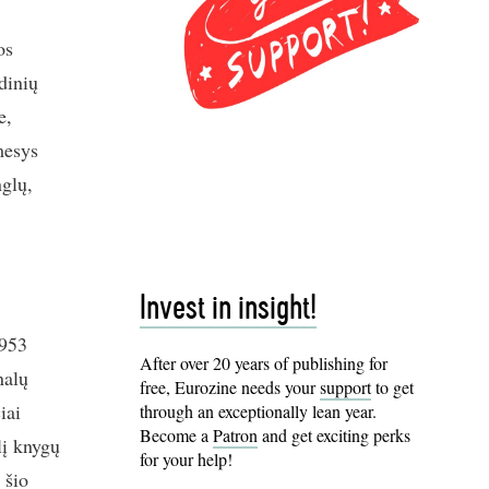
os
idinių
e,
mesys
nglų,
Invest in insight!
1953
After over 20 years of publishing for
nalų
free, Eurozine needs your
support
to get
iai
through an exceptionally lean year.
Become a
Patron
and get exciting perks
lį knygų
for your help!
 šio