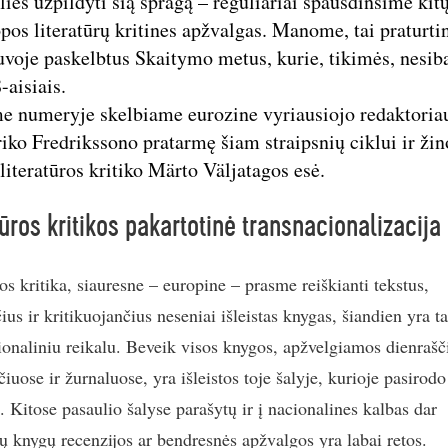
alies užpildyti šią spragą – reguliariai spausdinsime kit
pos literatūrų kritines apžvalgas. Manome, tai praturtin
uvoje paskelbtus Skaitymo metus, kurie, tikimės, nesib
-aisiais.
e numeryje skelbiame eurozine vyriausiojo redaktoria
iko Fredrikssono pratarmę šiam straipsnių ciklui ir ži
 literatūros kritiko Märto Väljatagos esė.
tūros kritikos pakartotinė transnacionalizacija
os kritika, siauresne – europine – prasme reiškianti tekstus,
ius ir kritikuojančius neseniai išleistas knygas, šiandien yra t
ionaliniu reikalu. Beveik visos knygos, apžvelgiamos dienrašč
čiuose ir žurnaluose, yra išleistos toje šalyje, kurioje pasirodo
. Kitose pasaulio šalyse parašytų ir į nacionalines kalbas dar
tų knygų recenzijos ar bendresnės apžvalgos yra labai retos.