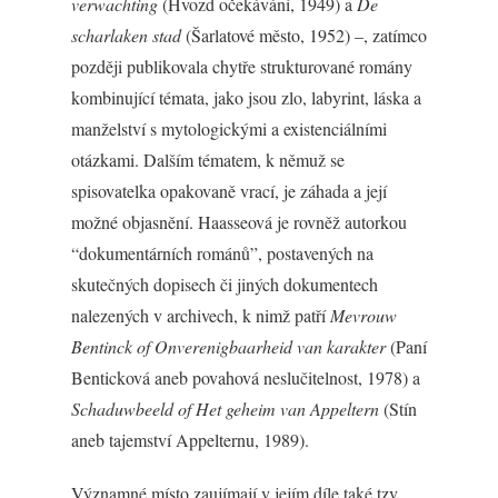
verwachting
(Hvozd očekávání, 1949) a
De
scharlaken stad
(Šarlatové město, 1952) –, zatímco
později publikovala chytře strukturované romány
kombinující témata, jako jsou zlo, labyrint, láska a
manželství s mytologickými a existenciálními
otázkami. Dalším tématem, k němuž se
spisovatelka opakovaně vrací, je záhada a její
možné objasnění. Haasseová je rovněž autorkou
“dokumentárních románů”, postavených na
skutečných dopisech či jiných dokumentech
nalezených v archivech, k nimž patří
Mevrouw
Bentinck of Onverenigbaarheid van karakter
(Paní
Benticková aneb povahová neslučitelnost, 1978) a
Schaduwbeeld of Het geheim van Appeltern
(Stín
aneb tajemství Appelternu, 1989).
Významné místo zaujímají v jejím díle také tzv.