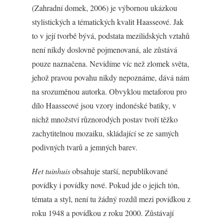
(Zahradní domek, 2006) je výbornou ukázkou
stylistických a tématických kvalit Haasseové. Jak
to v její tvorbě bývá, podstata mezilidských vztahů
není nikdy doslovně pojmenovaná, ale zůstává
pouze naznačena. Nevidíme víc než zlomek světa,
jehož pravou povahu nikdy nepoznáme, dává nám
na srozuměnou autorka. Obvyklou metaforou pro
dílo Haasseové jsou vzory indonéské batiky, v
nichž množství různorodých postav tvoří těžko
zachytitelnou mozaiku, skládající se ze samých
podivných tvarů a jemných barev.
Het tuinhuis
obsahuje starší, nepublikované
povídky i povídky nové. Pokud jde o jejich tón,
témata a styl, není tu žádný rozdíl mezi povídkou z
roku 1948 a povídkou z roku 2000. Zůstávají