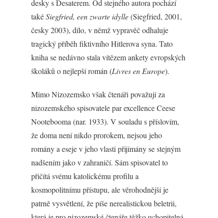
desky s Desaterem. Od stejného autora pochází
také
Siegfried, een zwarte idylle
(Siegfried, 2001,
česky 2003), dílo, v němž vypravěč odhaluje
tragický příběh fiktivního Hitlerova syna. Tato
kniha se nedávno stala vítězem ankety evropských
školáků o nejlepší román (
Livres en Europe
).
Mimo Nizozemsko však čtenáři považují za
nizozemského spisovatele par excellence Ceese
Nootebooma (nar. 1933). V souladu s příslovím,
že doma není nikdo prorokem, nejsou jeho
romány a eseje v jeho vlasti přijímány se stejným
nadšením jako v zahraničí. Sám spisovatel to
přičítá svému katolickému profilu a
kosmopolitnímu přístupu, ale věrohodnější je
patrně vysvětlení, že píše nerealistickou beletrii,
která je pro nizozemské čtenáře těžko uchopitelná.