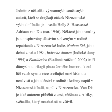
Jedním z několika významných současných
autorů, kteří se dotýkají otázek Nizozemské
východní Indie, je – vedle Helly S. Haasseové –
Adriaan van Dis (nar. 1946). Některé jeho romány
jsou inspirovány dětstvím stráveným v rodině
repatriantů z Nizozemské Indie.
Nathan Sid
, jeho
debut z roku 1984,
Indische duinen
(Indické duny,
1994) a
Familieziek
(Rodinné zatížení, 2002) tvoří
důmyslnou trilogii plnou černého humoru, která
líčí vztah syna a otce oscilující mezi láskou a
nenávistí a jeho dětství v rodině s kořeny napůl v
Nizozemské Indii, napůl v Nizozemsku. Van Dis
je také autorem příběhů z cest, většinou z Afriky,
světadílu, který mnohokrát navštívil.