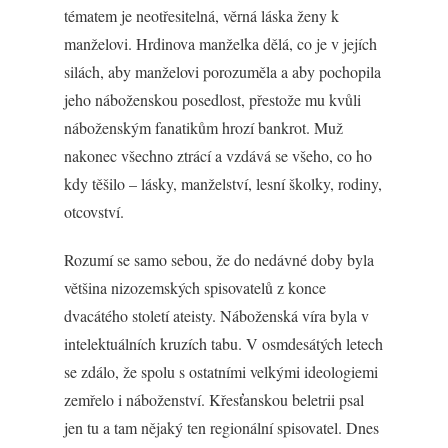
tématem je neotřesitelná, věrná láska ženy k
manželovi. Hrdinova manželka dělá, co je v jejích
silách, aby manželovi porozuměla a aby pochopila
jeho náboženskou posedlost, přestože mu kvůli
náboženským fanatikům hrozí bankrot. Muž
nakonec všechno ztrácí a vzdává se všeho, co ho
kdy těšilo – lásky, manželství, lesní školky, rodiny,
otcovství.
Rozumí se samo sebou, že do nedávné doby byla
většina nizozemských spisovatelů z konce
dvacátého století ateisty. Náboženská víra byla v
intelektuálních kruzích tabu. V osmdesátých letech
se zdálo, že spolu s ostatními velkými ideologiemi
zemřelo i náboženství. Křesťanskou beletrii psal
jen tu a tam nějaký ten regionální spisovatel. Dnes