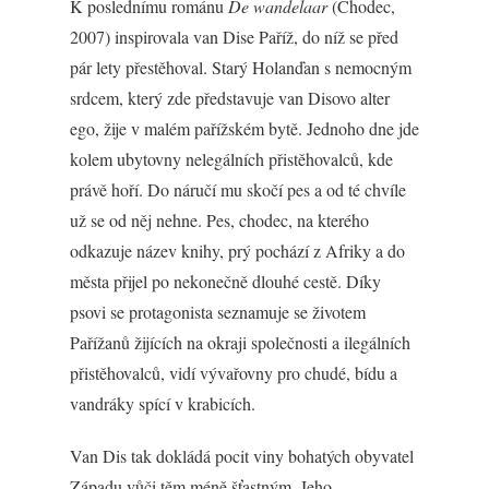
K poslednímu románu
De wandelaar
(Chodec,
2007) inspirovala van Dise Paříž, do níž se před
pár lety přestěhoval. Starý Holanďan s nemocným
srdcem, který zde představuje van Disovo alter
ego, žije v malém pařížském bytě. Jednoho dne jde
kolem ubytovny nelegálních přistěhovalců, kde
právě hoří. Do náručí mu skočí pes a od té chvíle
už se od něj nehne. Pes, chodec, na kterého
odkazuje název knihy, prý pochází z Afriky a do
města přijel po nekonečně dlouhé cestě. Díky
psovi se protagonista seznamuje se životem
Pařížanů žijících na okraji společnosti a ilegálních
přistěhovalců, vidí vývařovny pro chudé, bídu a
vandráky spící v krabicích.
Van Dis tak dokládá pocit viny bohatých obyvatel
Západu vůči těm méně šťastným. Jeho