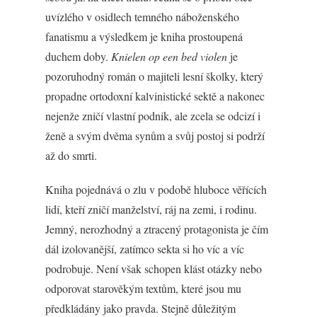
uvízlého v osidlech temného náboženského
fanatismu a výsledkem je kniha prostoupená
duchem doby.
Knielen op een bed violen
je
pozoruhodný román o majiteli lesní školky, který
propadne ortodoxní kalvinistické sektě a nakonec
nejenže zničí vlastní podnik, ale zcela se odcizí i
ženě a svým dvěma synům a svůj postoj si podrží
až do smrti.
Kniha pojednává o zlu v podobě hluboce věřících
lidí, kteří zničí manželství, ráj na zemi, i rodinu.
Jemný, nerozhodný a ztracený protagonista je čím
dál izolovanější, zatímco sekta si ho víc a víc
podrobuje. Není však schopen klást otázky nebo
odporovat starověkým textům, které jsou mu
předkládány jako pravda. Stejně důležitým