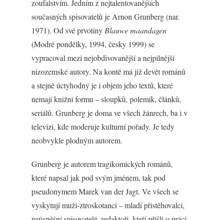
zoufalstvím. Jedním z nejtalentovanějších
současných spisovatelů je Arnon Grunberg (nar.
1971). Od své prvotiny
Blauwe maandagen
(Modré pondělky, 1994, česky 1999) se
vypracoval mezi nejobdivovanější a nejpilnější
nizozemské autory. Na kontě má již devět románů
a stejně úctyhodný je i objem jeho textů, které
nemají knižní formu – sloupků, polemik, článků,
seriálů. Grunberg je doma ve všech žánrech, ba i v
televizi, kde moderuje kulturní pořady. Je tedy
neobvykle plodným autorem.
Grunberg je autorem tragikomických románů,
které napsal jak pod svým jménem, tak pod
pseudonymem Marek van der Jagt. Ve všech se
vyskytují muži-ztroskotanci – mladí přistěhovalci,
neúspěšní spisovatelé, redaktoři, kteří přišli o práci