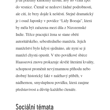
do vesnice. Čtenář se nedozví žádné podrobnosti,
ale cítí, že brzy dojde k neštěstí. Stejně dramatický
je i osud Japonky v povídce “Lidy Boeaja”, která
by měla být zařazena mezi díla z Nizozemské
Indie. Těžce pracující žena se stane obětí
autoritářského, sebestředného manžela. Jejich
manželství bylo kdysi sjednáno, ale nyní se ji
manžel chystá opustit. V této povídkové sbírce
Haasseová znovu prokazuje skvělé literární kvality,
schopnost proměnit nevýznamnou příhodu nebo
drobný historický fakt v naléhavý příběh, v
nádhernou, smysluplnou povídku, která zaujme
představivost a důvtip každého čtenáře.
Sociální témata