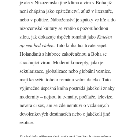
je ale v Nizozemsku jiné klima a víra v Boha již
není chápána jako zpátečnictví, ať už v literatuře,
nebo v politice. Náboženství je zpátky ve hře a do
nizozemské kultury se vrátilo s pozoruhodnou
silou, jak dokazuje úspěch románů jako
Knielen
op een bed violen
. Tato kniha líčí trvalé sepětí
Holanďanů s hluboce zakořeněnou a Boha se
strachující vírou. Moderní koncepty, jako je
sekularizace, globalizace nebo globální vesnice,
mají ke světu tohoto románu velmi daleko. Tato
výjimečně úspěšná kniha postrádá jakékoli znaky
modernity – nejsou tu e-maily, počítače, televize,
nevěra či sex, ani se zde nemluví o vzdálených
dovolenkových destinacích nebo o jakékoli jiné
exotice.
Siebelink přirovnává svět své knihy k “pravému