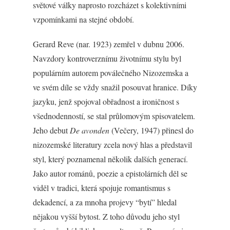
světové války naprosto rozcházet s kolektivními
vzpomínkami na stejné období.
Gerard Reve (nar. 1923) zemřel v dubnu 2006.
Navzdory kontroverznímu životnímu stylu byl
populárním autorem poválečného Nizozemska a
ve svém díle se vždy snažil posouvat hranice. Díky
jazyku, jenž spojoval obřadnost a ironičnost s
všednodenností, se stal průlomovým spisovatelem.
Jeho debut
De avonden
(Večery, 1947) přinesl do
nizozemské literatury zcela nový hlas a představil
styl, který poznamenal několik dalších generací.
Jako autor románů, poezie a epistolárních děl se
viděl v tradici, která spojuje romantismus s
dekadencí, a za mnoha projevy “bytí” hledal
nějakou vyšší bytost. Z toho důvodu jeho styl