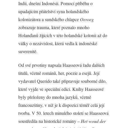
Indii, dnešní Indonésii. Pomocí příběhu o
upadajícím přátelství syna holandského
kolonizátora a sundského chlapce
Oeroeg
zobrazuje trauma, které poznalo mnoho
Holanďanů žijících v této holandské kolonii až do
války o nezávislost, která vedla k indonéské
suverenitě.
Od své prvotiny napsala Haasseová řadu dalších
titulů, včetně románů, her, poezie a esejů. Její
vydavatel Querido také připravuje souborné dílo,
které vyjde ve speciální edici. Knihy Haasseové
byly přeloženy do mnoha jazyků, včetně
francouzštiny, v níž je k dispozici téměř celá její
tvorba. V 50. letech minulého století se Haasseová
soustředila na historické romány –
Het woud der