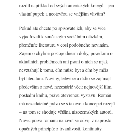
rozdíl například od svých amerických kolegů – jen
vlastní pupek a neotevřou se vnějším vlivům?
Pokud ale chcete po spisovatelích, aby se více
vyjadřovali k současným sociálním otázkám,
přeměníte literaturu v cosi podobného novinám.
Zájem o chybné postoje dnešní doby, povědomí o
aktuálních problémech ani psaní o nich se nijak
nevztahují k tomu, čím může být a čím by měla
být literatura. Noviny, televize a rádio se zajímají
především o nové, nezestárlé věci: nejnovější film,
poslední knihu, právě otevřenou výstavu. Román
má nezadatelné právo se s takovou koncepcí rozejít
– na tom se shoduje většina nizozemských autorů.
Navíc právo románu na život se odvíjí z naprosto
opačných principů: z trvanlivosti, kontinuity,