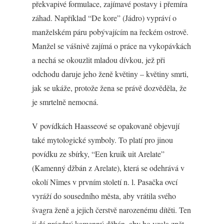
překvapivé formulace, zajímavé postavy i přemíra
záhad. Například “De kore” (Jádro) vypráví o
manželském páru pobývajícím na řeckém ostrově.
Manžel se vášnivě zajímá o práce na vykopávkách
a nechá se okouzlit mladou dívkou, jež při
odchodu daruje jeho ženě květiny – květiny smrti,
jak se ukáže, protože žena se právě dozvěděla, že
je smrtelně nemocná.
V povídkách Haasseové se opakovaně objevují
také mytologické symboly. To platí pro jinou
povídku ze sbírky, “Een kruik uit Arelate”
(Kamenný džbán z Arelate), která se odehrává v
okolí Nîmes v prvním století n. l. Pasačka ovcí
vyráží do sousedního města, aby vrátila svého
švagra ženě a jejich čerstvě narozenému dítěti. Ten
jí dá prázdný kamenný džbán, aby ho vzala zpět