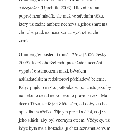
asielzoeker
(Uprchlík, 2003). Hlavní hrdina
poprvé není mladík, ale muž ve středním věku,
který už žádné ambice nechová a jehož smrtelná
choroba předznamená konec vystřízlivělého
života.
Grunbergův poslední román
Tirza
(2006, česky
2009), který obdržel řadu prestižních ocenění
vypráví o stárnoucím muži, bývalém
nakladatelském redaktorovi překladové beletrie.
Když přijde o místo, potlouká se po letišti, jako by
na někoho čekal nebo někoho právě přivezl. Má
dceru Tirzu, s níž je již léta sám, od doby, co ho
opustila manželka. Žije jen pro ni a dělá, co je v
jeho silách, aby byl vzorným otcem. Vždycky, už
když byla malá holčička, ji chtěl seznámit se vším,