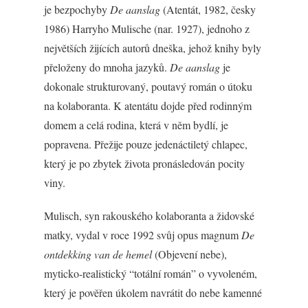
je bezpochyby
De aanslag
(Atentát, 1982, česky
1986) Harryho Mulische (nar. 1927), jednoho z
největších žijících autorů dneška, jehož knihy byly
přeloženy do mnoha jazyků.
De aanslag
je
dokonale strukturovaný, poutavý román o útoku
na kolaboranta. K atentátu dojde před rodinným
domem a celá rodina, která v něm bydlí, je
popravena. Přežije pouze jedenáctiletý chlapec,
který je po zbytek života pronásledován pocity
viny.
Mulisch, syn rakouského kolaboranta a židovské
matky, vydal v roce 1992 svůj opus magnum
De
ontdekking van de hemel
(Objevení nebe),
myticko-realistický “totální román” o vyvoleném,
který je pověřen úkolem navrátit do nebe kamenné