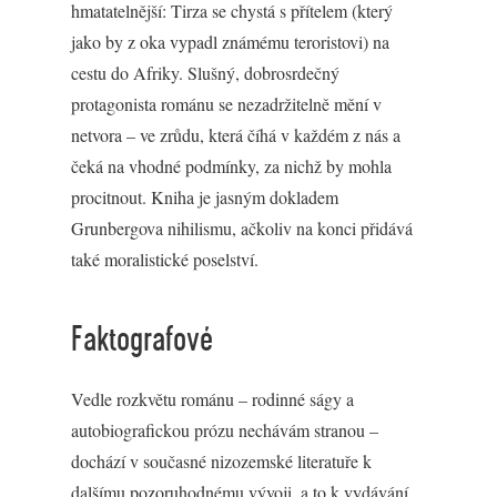
hmatatelnější: Tirza se chystá s přítelem (který
jako by z oka vypadl známému teroristovi) na
cestu do Afriky. Slušný, dobrosrdečný
protagonista románu se nezadržitelně mění v
netvora – ve zrůdu, která číhá v každém z nás a
čeká na vhodné podmínky, za nichž by mohla
procitnout. Kniha je jasným dokladem
Grunbergova nihilismu, ačkoliv na konci přidává
také moralistické poselství.
Faktografové
Vedle rozkvětu románu – rodinné ságy a
autobiografickou prózu nechávám stranou –
dochází v současné nizozemské literatuře k
dalšímu pozoruhodnému vývoji, a to k vydávání