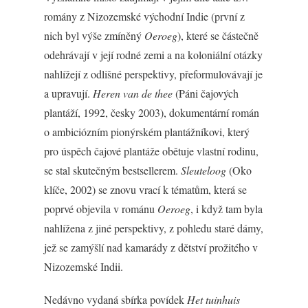
romány z Nizozemské východní Indie (první z
nich byl výše zmíněný
Oeroeg
), které se částečně
odehrávají v její rodné zemi a na koloniální otázky
nahlížejí z odlišné perspektivy, přeformulovávají je
a upravují.
Heren van de thee
(Páni čajových
plantáží, 1992, česky 2003), dokumentární román
o ambiciózním pionýrském plantážníkovi, který
pro úspěch čajové plantáže obětuje vlastní rodinu,
se stal skutečným bestsellerem.
Sleuteloog
(Oko
klíče, 2002) se znovu vrací k tématům, která se
poprvé objevila v románu
Oeroeg
, i když tam byla
nahlížena z jiné perspektivy, z pohledu staré dámy,
jež se zamýšlí nad kamarády z dětství prožitého v
Nizozemské Indii.
Nedávno vydaná sbírka povídek
Het tuinhuis