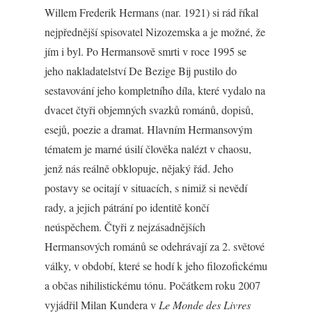
Willem Frederik Hermans (nar. 1921) si rád říkal
nejpřednější spisovatel Nizozemska a je možné, že
jím i byl. Po Hermansově smrti v roce 1995 se
jeho nakladatelství De Bezige Bij pustilo do
sestavování jeho kompletního díla, které vydalo na
dvacet čtyři objemných svazků románů, dopisů,
esejů, poezie a dramat. Hlavním Hermansovým
tématem je marné úsilí člověka nalézt v chaosu,
jenž nás reálně obklopuje, nějaký řád. Jeho
postavy se ocitají v situacích, s nimiž si nevědí
rady, a jejich pátrání po identitě končí
neúspěchem. Čtyři z nejzásadnějších
Hermansových románů se odehrávají za 2. světové
války, v období, které se hodí k jeho filozofickému
a občas nihilistickému tónu. Počátkem roku 2007
vyjádřil Milan Kundera v
Le Monde des Livres