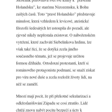
Holandsku”, ke starému Nizozemsku, k Bohu
zašlých časů. Toto “pravé Holandsko” představuje
minulost, která vzhledem k levicové, ateistické
filozofii šedesátých let ustoupila do pozadí, ale
zjevně nikdy nepřestala existovat. O náboženském
vytržení, které zachvátí Siebelinkova hrdinu, lze
však také říci, že se dotýká zcela jiného
současného tématu, jež se projevuje určitou
formou džihádu. Ortodoxní protestanti, kteří si
románového protagonistu podmaní, se snaží získat
pro víru nové duše a zcela rozložit životy lidí, na
něž se zaměří.
Mnozí mají pocit, že při překotné sekularizaci a
odkřesťanšťování Západu se cosi ztratilo. Lidé
chtějí znovu nabýt pocitu bezpečí a úcty k