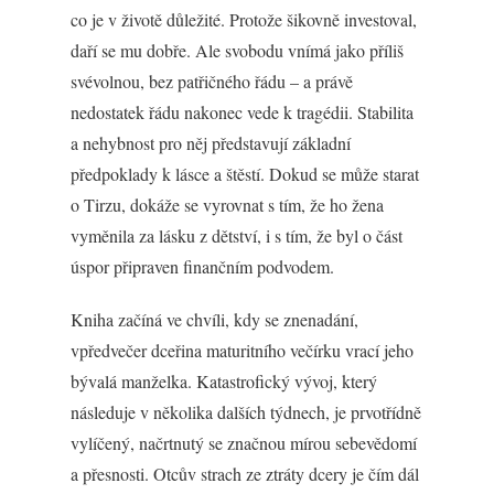
co je v životě důležité. Protože šikovně investoval,
daří se mu dobře. Ale svobodu vnímá jako příliš
svévolnou, bez patřičného řádu – a právě
nedostatek řádu nakonec vede k tragédii. Stabilita
a nehybnost pro něj představují základní
předpoklady k lásce a štěstí. Dokud se může starat
o Tirzu, dokáže se vyrovnat s tím, že ho žena
vyměnila za lásku z dětství, i s tím, že byl o část
úspor připraven finančním podvodem.
Kniha začíná ve chvíli, kdy se znenadání,
vpředvečer dceřina maturitního večírku vrací jeho
bývalá manželka. Katastrofický vývoj, který
následuje v několika dalších týdnech, je prvotřídně
vylíčený, načrtnutý se značnou mírou sebevědomí
a přesnosti. Otcův strach ze ztráty dcery je čím dál