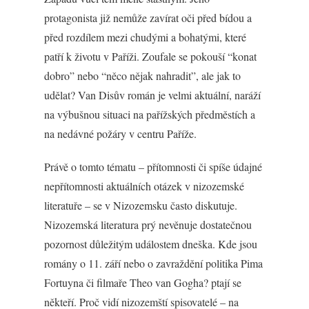
protagonista již nemůže zavírat oči před bídou a
před rozdílem mezi chudými a bohatými, které
patří k životu v Paříži. Zoufale se pokouší “konat
dobro” nebo “něco nějak nahradit”, ale jak to
udělat? Van Disův román je velmi aktuální, naráží
na výbušnou situaci na pařížských předměstích a
na nedávné požáry v centru Paříže.
Právě o tomto tématu – přítomnosti či spíše údajné
nepřítomnosti aktuálních otázek v nizozemské
literatuře – se v Nizozemsku často diskutuje.
Nizozemská literatura prý nevěnuje dostatečnou
pozornost důležitým událostem dneška. Kde jsou
romány o 11. září nebo o zavraždění politika Pima
Fortuyna či filmaře Theo van Gogha? ptají se
někteří. Proč vidí nizozemští spisovatelé – na