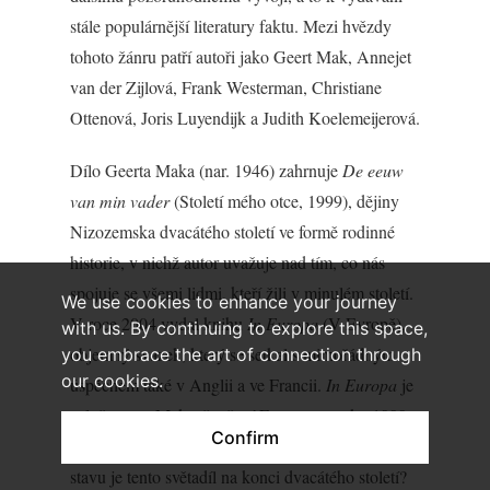
stále populárnější literatury faktu. Mezi hvězdy
tohoto žánru patří autoři jako Geert Mak, Annejet
van der Zijlová, Frank Westerman, Christiane
Ottenová, Joris Luyendijk a Judith Koelemeijerová.
Dílo Geerta Maka (nar. 1946) zahrnuje
De eeuw
van min vader
(Století mého otce, 1999), dějiny
Nizozemska dvacátého století ve formě rodinné
historie, v nichž autor uvažuje nad tím, co nás
spojuje se všemi lidmi, kteří žili v minulém století.
We use cookies to enhance your journey
V roce 2004 vydal knihu
In Europa
(V Evropě),
with us. By continuing to explore this space,
objemný svazek, který se setkal s mimořádným
you embrace the art of connection through
our cookies.
úspěchem také v Anglii a ve Francii.
In Europa
je
založena na Makově tažení Evropou z roku 1999,
Confirm
které bylo jakousi konečnou inspekcí – v jakém
stavu je tento světadíl na konci dvacátého století?