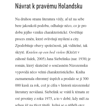
Návrat k pravému Holandsku
Na druhou stranu literatura vždy, ať už na sebe
bere jakoukoli podobu, odhaluje něco, co je pro
dobu jejího vzniku charakteristické. Osvětluje
proces změn, které ovlivňují myšlení a city.
Zpodobňuje obavy společnosti, jak viditelné, tak
skryté.
Knielen op een bed violen
(Klečet v
záhoně fialek, 2005) Jana Siebelinka (nar. 1938) je
román, který skutečně o současném Nizozemsku
vypovídá něco velmi charakteristického. Kniha
zaznamenala ohromný úspěch a prodalo se jí 300
000 kusů za rok, což je cifra v historii nizozemské
literatury nevídaná. Siebelink se vrátil k tématu ze
své prvotiny z roku 1975, a to v době, kdy měl za
sebou již na třicet titulů. Jedná se o příběh otce