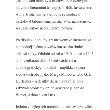
často působí biblicky a exaltovaně. Reveovými
hlavními literárními tématy jsou Bůh, láska a smrt.
Ani v životě, ani ve svém díle se neobával
nastolovat tabuizovaná témata, ať už náboženské,
sexuální, citové nebo literární povahy.
Po dlouhou dobu byla v nizozemské literatuře za
nejplodnější téma považována otázka druhé
světové války. Období od roku 1940 do roku 1945
dalo vzniknout dlouhé řadě svědectví a
autobiografických románů – například z pera
židovských obětí jako Marga Mincová nebo G. L.
Durlacher – a desítky dalších autorů se poté
zabývali problémy druhé generace (Leon de
Winter, Adriaan van Dis).
Jedním z nejlepších románů o druhé světové válce