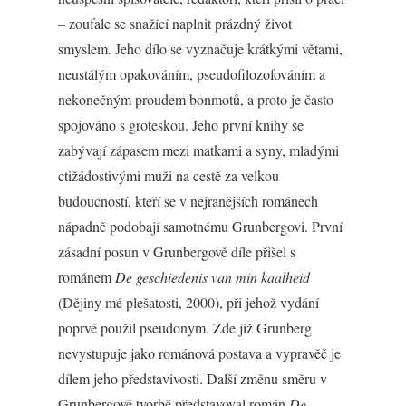
– zoufale se snažící naplnit prázdný život
smyslem. Jeho dílo se vyznačuje krátkými větami,
neustálým opakováním, pseudofilozofováním a
nekonečným proudem bonmotů, a proto je často
spojováno s groteskou. Jeho první knihy se
zabývají zápasem mezi matkami a syny, mladými
ctižádostivými muži na cestě za velkou
budoucností, kteří se v nejranějších románech
nápadně podobají samotnému Grunbergovi. První
zásadní posun v Grunbergově díle přišel s
románem
De geschiedenis van min kaalheid
(Dějiny mé plešatosti, 2000), při jehož vydání
poprvé použil pseudonym. Zde již Grunberg
nevystupuje jako románová postava a vypravěč je
dílem jeho představivosti. Další změnu směru v
Grunbergově tvorbě představoval román
De