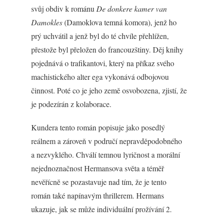
svůj obdiv k románu
De donkere kamer van
Damokles
(Damoklova temná komora), jenž ho
prý uchvátil a jenž byl do té chvíle přehlížen,
přestože byl přeložen do francouzštiny. Děj knihy
pojednává o trafikantovi, který na příkaz svého
machistického alter ega vykonává odbojovou
činnost. Poté co je jeho země osvobozena, zjistí, že
je podezírán z kolaborace.
Kundera tento román popisuje jako posedlý
reálnem a zároveň v područí nepravděpodobného
a nezvyklého. Chválí temnou lyričnost a morální
nejednoznačnost Hermansova světa a téměř
nevěřícně se pozastavuje nad tím, že je tento
román také napínavým thrillerem. Hermans
ukazuje, jak se může individuální prožívání 2.