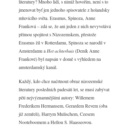
literatury? Mnoho lidí, s nimiž hovořím, není s to
jmenovat byť jen jednoho spisovatele z holandsky
mluvícího světa. Erasmus, Spinoza, Anne
Franková – zdá se, že ani jeden z nich nevyvolává
přímou spojitost s Nizozemskem, přestože
Erasmus žil v Rotterdamu, Spinoza se narodil v
Amsterdamu a
Het achterhuis
(Deník Anne
Frankové) byl napsán v domě s výhledem na
amsterdamský kanál.
Každý, kdo chce načrtnout obraz nizozemské
literatury posledních padesáti let, se musí zabývat
pěti nejvýznamnějšími autory: Willemem
Frederikem Hermansem, Gerardem Revem (oba
již zemřeli), Harrym Mulischem, Ceesem
Nooteboomem a Hellou S. Haasseovou.