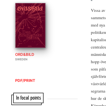
Vissa av
sammetsr
med nya 
politike
kapitali
centrale
människor
ORD&BILD
SWEDEN
hopp öve
som påfa
självför
PDF/PRINT
västvärld
segrarna
In focal points
hur de s
Köpenham