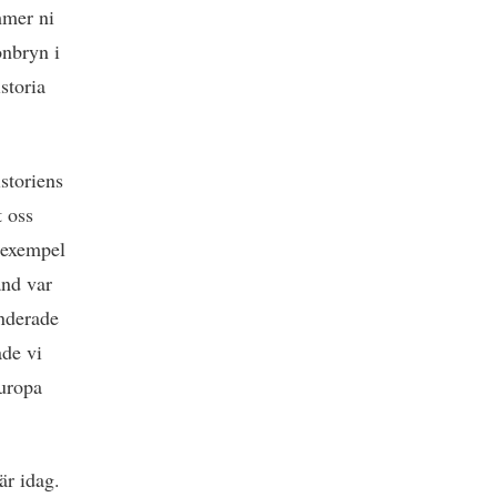
mmer ni
onbryn i
storia
istoriens
t oss
l exempel
and var
anderade
ade vi
europa
är idag.