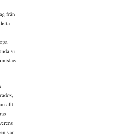
ag från
detta
d
ropa
enda vi
ronislaw
a
aradox,
an allt
ras
verens
men var