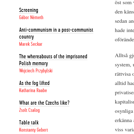
öst som 
Screening
den käns
Gábor Németh
sedan and
hade inte
Anti-communism in a post-communist
country
oförände
Marek Seckar
Alltså gj
The whereabouts of the imprisoned
Polish memory
system, 
Wojciech Przybylski
rättvisa 
alltid ha
As the fog lifted
Katharina Raabe
privatis
kapitali
What are the Czechs like?
osynliga
Zsolt Csalog
erkänna a
Table talk
viss var
Konstanty Gebert