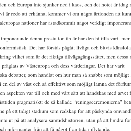
en och Europa inte sjunker ned i kaos, och det hotet är idag
n vi är redo att erkänna, kommer vi om några årtionden att kun
raleuropas nationer har åstadkommit något verkligt imponeran
imponerande denna prestation än är har den hittills varit mer 
onformistisk. Det har förstås pågått livliga och bitvis känslol
kring vilket som är det riktiga tillvägagångssättet, men dessa 
d präglats av Västeuropa och dess värderingar. Det har varit
ska debatter, som handlat om hur man så snabbt som möjligt 
i en del av väst och så effektivt som möjligt lämna det förflu
den aspekten var till och med vårt sätt att handskas med arvet 
ttiden pragmatiskt: de så kallade “reningsceremonierna” bet
ne på ett tidigt stadium som redskap för att påskynda omvand
nte ut på att analysera samtidshistorien, utan på att hindra för
och informanter från att få något framtida inflytande.