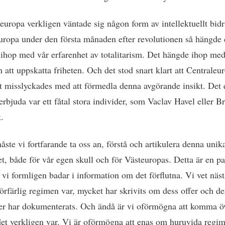
uropa verkligen väntade sig någon form av intellektuellt bidr
uropa under den första månaden efter revolutionen så hängde 
lt ihop med vår erfarenhet av totalitarism. Det hängde ihop me
 att uppskatta friheten. Och det stod snart klart att Centraleu
vt misslyckades med att förmedla denna avgörande insikt. Det 
erbjuda var ett fåtal stora individer, som Vaclav Havel eller B
.
åste vi fortfarande ta oss an, förstå och artikulera denna unik
et, både för vår egen skull och för Västeuropas. Detta är en p
 vi formligen badar i information om det förflutna. Vi vet näst
örfärlig regimen var, mycket har skrivits om dess offer och de
ser har dokumenterats. Och ändå är vi oförmögna att komma ö
et verkligen var. Vi är oförmögna att enas om huruvida regi