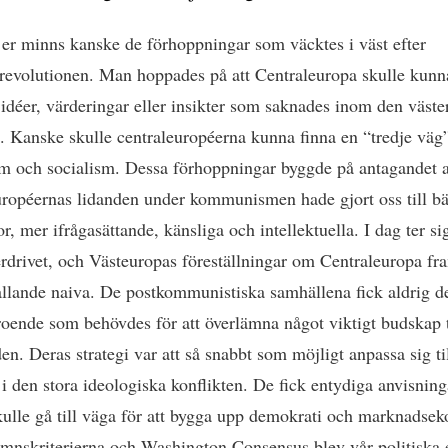
 er minns kanske de förhoppningar som väcktes i väst efter
evolutionen. Man hoppades på att Centraleuropa skulle kunn
idéer, värderingar eller insikter som saknades inom den väste
n. Kanske skulle centraleuropéerna kunna finna en “tredje väg
sm och socialism. Dessa förhoppningar byggde på antagandet a
uropéernas lidanden under kommunismen hade gjort oss till bä
, mer ifrågasättande, känsliga och intellektuella. I dag ter si
rdrivet, och Västeuropas föreställningar om Centraleuropa fr
llande naiva. De postkommunistiska samhällena fick aldrig d
troende som behövdes för att överlämna något viktigt budskap t
en. Deras strategi var att så snabbt som möjligt anpassa sig ti
 i den stora ideologiska konflikten. De fick entydiga anvisnin
kulle gå till väga för att bygga upp demokrati och marknadse
nskriterierna och Washington Consensus blev vår politiska e