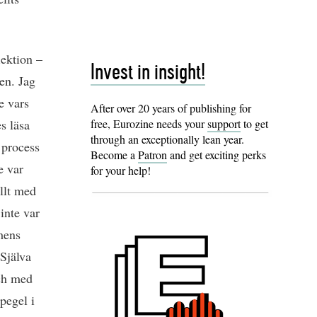
lektion –
Invest in insight!
en. Jag
e vars
After over 20 years of publishing for
s läsa
free, Eurozine needs your
support
to get
through an exceptionally lean year.
 process
Become a
Patron
and get exciting perks
e var
for your help!
ellt med
inte var
mens
 Själva
och med
pegel i