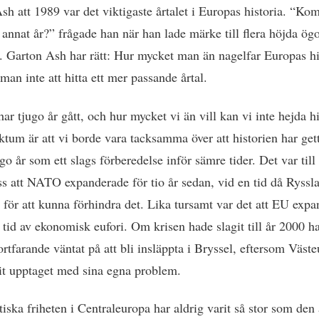
sh att 1989 var det viktigaste årtalet i Europas historia. “Ko
 annat år?” frågade han när han lade märke till flera höjda ög
. Garton Ash har rätt: Hur mycket man än nagelfar Europas hi
an inte att hitta ett mer passande årtal.
ar tjugo år gått, och hur mycket vi än vill kan vi inte hejda h
ktum är att vi borde vara tacksamma över att historien har get
go år som ett slags förberedelse inför sämre tider. Det var til
oss att NATO expanderade för tio år sedan, vid en tid då Ryssl
t för att kunna förhindra det. Lika tursamt var det att EU exp
 tid av ekonomisk eufori. Om krisen hade slagit till år 2000 h
ortfarande väntat på att bli insläppta i Bryssel, eftersom Väst
it upptaget med sina egna problem.
iska friheten i Centraleuropa har aldrig varit så stor som den 