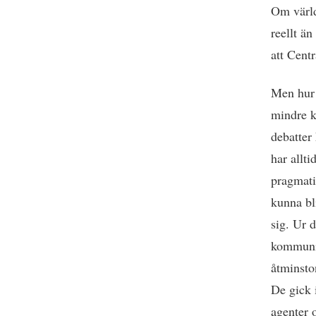
Om värld
reellt ä
att Cent
Men hur 
mindre k
debatter 
har allti
pragmati
kunna bl
sig. Ur 
kommunis
åtminsto
De gick i
agenter 