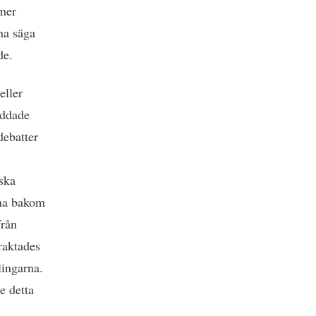
 mer
na säga
de.
eller
addade
debatter
ska
tna bakom
från
raktades
lingarna.
e detta