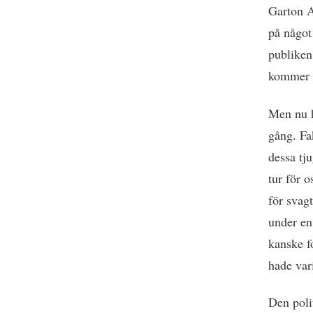
Garton A
på något
publiken
kommer m
Men nu h
gång. Fa
dessa tju
tur för 
för svag
under en
kanske f
hade var
Den polit