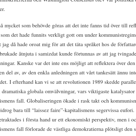
er.
å mycket som behövde göras att det inte fanns tid över till ref
 som det hade funnits verkligt gott om under kommunistregim
 jag då hade oroat mig för att det täta språket hos de författar
 brukade åtnjuta i samizdat kunde förtunnas av att jag tvingade
ningar. Kanske var det inte ens möjligt att reflektera över den
 en del av, av den enkla anledningen att vårt tankesätt ännu int
 det. I efterhand kan vi se att revolutionen 1989 skedde parall
al dramatiska globala omvälvningar, vars viktigaste katalysator 
mens fall. Globaliseringen ökade i rask takt och kommunis
idrog bara till “laissez faire”-kapitalismens segervissa eufori.
etraktades i första hand ur ett ekonomiskt perspektiv, men i 
mens fall förlorade de västliga demokratierna plötsligt den s