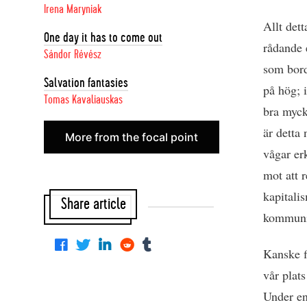
Irena Maryniak
Allt dett
One day it has to come out
rådande 
Sándor Révész
som bord
Salvation fantasies
på hög; 
Tomas Kavaliauskas
bra myck
är detta
More from the focal point
vågar er
mot att 
kapitali
Share article
kommun
Kanske fi
vår plats
Under en