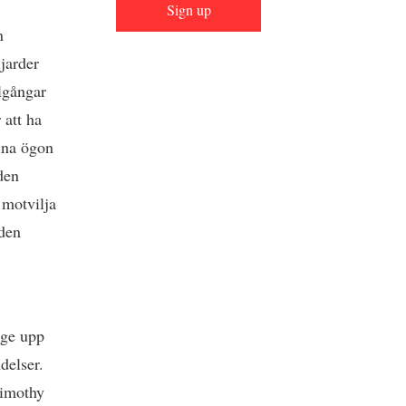
Sign up
n
jarder
lgångar
 att ha
ina ögon
den
 motvilja
 den
 ge upp
delser.
Timothy