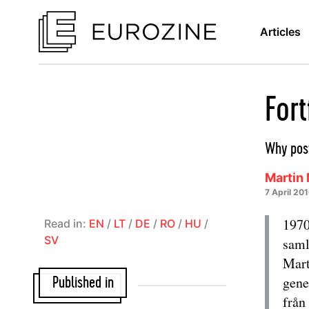
Articles
Fort
Why post
Martin
7 April 20
1970
Read in:
EN
/
LT
/
DE
/
RO
/
HU
/
SV
saml
Mart
gene
Published in
från