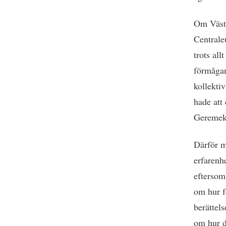
Om Väste
Centrale
trots al
förmågan
kollekti
hade att 
Geremek
Därför m
erfarenh
eftersom
om hur f
berättel
om hur d