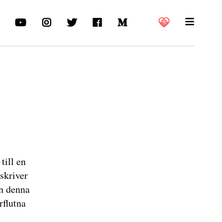
till en
skriver
ån denna
rflutna