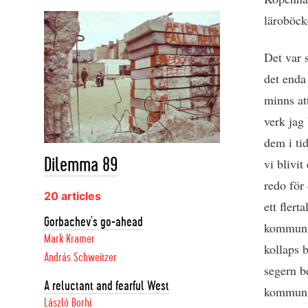
läroböck
Det var s
det enda
minns att
verk jag
dem i tid
vi blivit
Dilemma 89
redo för
20 articles
ett flert
Gorbachev's go-ahead
kommunis
Mark Kramer
kollaps b
András Schweitzer
segern b
A reluctant and fearful West
kommunis
László Borhi