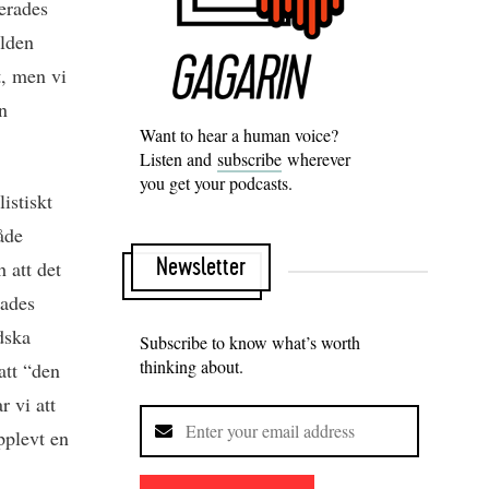
nerades
rlden
t, men vi
en
Want to hear a human voice?
Listen and
subscribe
wherever
you get your podcasts.
istiskt
åde
Newsletter
 att det
lades
dska
Subscribe to know what’s worth
thinking about.
att “den
r vi att
pplevt en