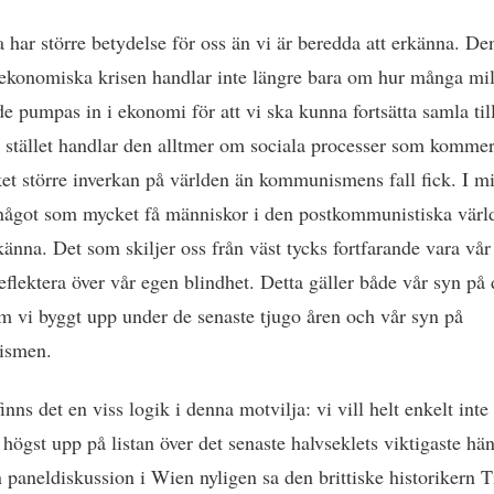
a har större betydelse för oss än vi är beredda att erkänna. De
ekonomiska krisen handlar inte längre bara om hur många mil
e pumpas in i ekonomi för att vi ska kunna fortsätta samla til
i stället handlar den alltmer om sociala processer som kommer
et större inverkan på världen än kommunismens fall fick. I m
 något som mycket få människor i den postkommunistiska värl
känna. Det som skiljer oss från väst tycks fortfarande vara vår
reflektera över vår egen blindhet. Detta gäller både vår syn på
sm vi byggt upp under de senaste tjugo åren och vår syn på
ismen.
nns det en viss logik i denna motvilja: vi vill helt enkelt inte
 högst upp på listan över det senaste halvseklets viktigaste hän
 paneldiskussion i Wien nyligen sa den brittiske historikern 