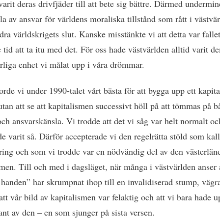
varit deras drivfjäder till att bete sig bättre. Därmed undermi
la av ansvar för världens moraliska tillstånd som rått i västvä
ra världskrigets slut. Kanske misstänkte vi att detta var falle
 tid att ta itu med det. För oss hade västvärlden alltid varit d
rliga enhet vi målat upp i våra drömmar.
orde vi under 1990-talet vårt bästa för att bygga upp ett kapital
utan att se att kapitalismen successivt höll på att tömmas på b
och ansvarskänsla. Vi trodde att det vi såg var helt normalt och
de varit så. Därför accepterade vi den regelrätta stöld som kal
ering och som vi trodde var en nödvändig del av den västerlän
smen. Till och med i dagsläget, när många i västvärlden anser 
 handen” har skrumpnat ihop till en invalidiserad stump, vägra
tt vår bild av kapitalismen var felaktig och att vi bara hade u
iant av den – en som sjunger på sista versen.