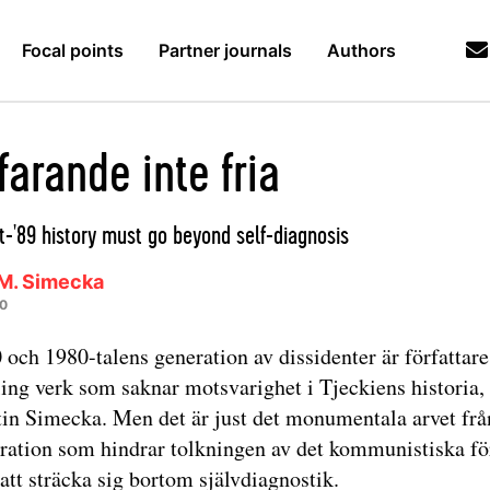
Focal points
Partner journals
Authors
farande inte fria
-'89 history must go beyond self-diagnosis
 M. Simecka
10
 och 1980-talens generation av dissidenter är författare 
ing verk som saknar motsvarighet i Tjeckiens historia, 
in Simecka. Men det är just det monumentala arvet fr
ration som hindrar tolkningen av det kommunistiska fö
 att sträcka sig bortom självdiagnostik.