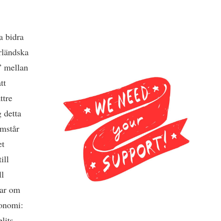
a bidra
rländska
” mellan
tt
ttre
g detta
amstår
et
ill
ll
gar om
konomi:
lits