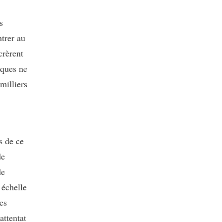
s
trer au
crèrent
iques ne
milliers
s de ce
de
de
 échelle
es
attentat