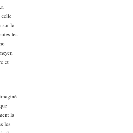
La
 celle
 sur le
outes les
rme
meyer,
re et
 imaginé
 que
ment la
s les
, il