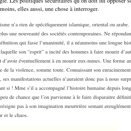
gle. Les politiques sécuritaires qu’on doit lui opposer s
moins, elles aussi, une chose à interroger.
isme n’a rien de spécifiquement islamique, oriental ou arabe. I
plus une nouveauté des sociétés contemporaines. Ne répondan
éfinition qui fasse l’unanimité, il a néanmoins une longue his
 laquelle son “esprit” a incité des hommes à faire mourir d’au
t d’avoir éventuellement à en mourir eux-mmes. Une forme a
le de la violence, somme toute. Connaissant son enracinement
l, ses manifestations actuelles n’auraient donc pas à nous surp
ant si ! Mme s’il a accompagné l’histoire humaine depuis lon
 peu de chance que l’on parvienne à le faire disparaitre défini
 résigne pas à son imagination meurtrière semant aveuglément
r et le chaos.