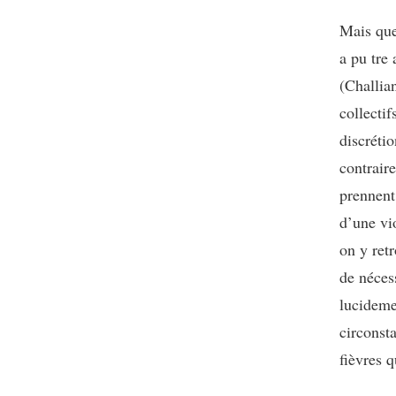
Mais que
a pu tre
(Challia
collecti
discrétio
contrair
prennent
d’une vio
on y retr
de nécess
lucidemen
circonsta
fièvres q