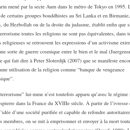
arin mené par la secte Aum dans le métro de Tokyo en 1995. 
 de certains groupes bouddhistes au Sri Lanka et en Birmanie,
, du Hezbollah ou de la droite du judasme, établit enfin que si
errorisme toutes les religions ne sont pas équivalentes, dans t
ns religieuses se retrouvent les expressions d’un activisme ext
ne sorte de guerre cosmique entre le bien et le mal (Juergens
e qui fait dire à Peter Sloterdijk (2007) que se manifeste enco
 une utilisation de la religion comme “banque de vengeance
ique”.
terrorisme” lui-mme n’est toutefois apparu qu’avec le régime
spierre dans la France du XVIIIe siècle. À partir de l’ivresse
’idée d’une société purifiée et capable de refondre autoritaire
es membres, on se mit à emprisonner et envoyer à la mort toute
s considérées comme contrerévolutionnaires (Ozouf, 1989). Là