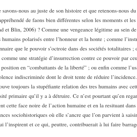
 savons-nous au juste de son histoire et que retenons-nous du f
 appréhendé de faons bien différentes selon les moments et les
nd et Blin, 2006) ? Comme une vengeance légitime au sein de
fs humains polarisés entre l’honneur et la honte ; comme l’ins
nnaire que le pouvoir s’octroie dans des sociétés totalitaires ;
e comme une stratégie d’insurrection contre ce pouvoir par ce
 position en “combattants de la liberté” ; ou enfin comme l’u
lence indiscriminée dont le droit tente de réduire l’incidence.
ouve toujours la stupéfiante relation des tres humains avec cet
ité primaire qu’il y a à détruire. Ce n’est pourtant qu’en rega
t cette face noire de l’action humaine et en la resituant dans 
nces sociohistoriques où elle s’ancre que l’on parvient à saisir
ui l’inspirent et ce qui, peuttre, contribuerait à lui faire barrag