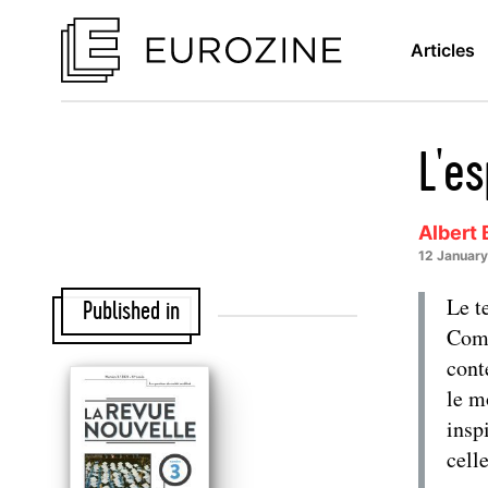
Articles
L'es
Albert 
12 Januar
Le t
Published in
Comp
cont
le m
insp
cell