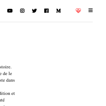
stoire.
e de le
ste dans
dition et
uté