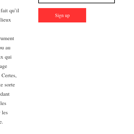
ait qu’il
Sign up
 lieux
trument
 ou au
ux qui
sage
 Certes,
te sorte
rdant
les
 les
e.