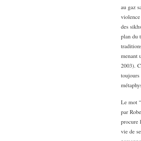
au gaz s
violence
des sikhs
plan du t
traditio
menant u
2003). C
toujours
métaphys
Le mot “
par Robe
procure l
vie de s
personne