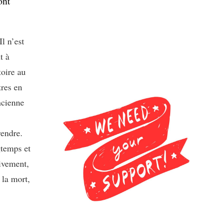
ont
l n’est
t à
toire au
tres en
ncienne
rendre.
gtemps et
tivement,
 la mort,