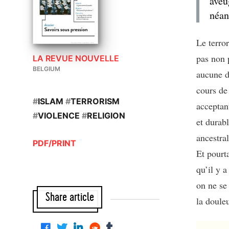
aveu
néan
Le terror
pas non 
LA REVUE NOUVELLE
BELGIUM
aucune d
cours de
#
ISLAM
#
TERRORISM
acceptan
#
VIOLENCE
#
RELIGION
et durab
ancestra
PDF/PRINT
Et pourt
qu’il y a
on ne se
Share article
la douleu