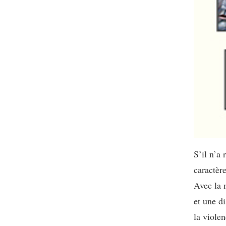
S’il n’a 
caractère
Avec la 
et une di
la violen