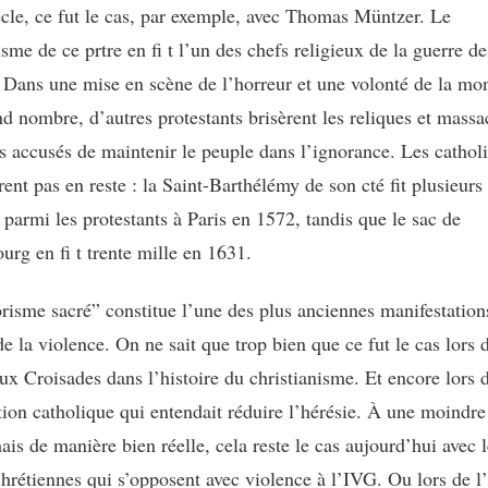
cle, ce fut le cas, par exemple, avec Thomas Müntzer. Le
sme de ce prtre en fi t l’un des chefs religieux de la guerre de
 Dans une mise en scène de l’horreur et une volonté de la mon
nd nombre, d’autres protestants brisèrent les reliques et massa
es accusés de maintenir le peuple dans l’ignorance. Les cathol
nt pas en reste : la Saint-Barthélémy de son cté fit plusieurs 
 parmi les protestants à Paris en 1572, tandis que le sac de
rg en fi t trente mille en 1631.
orisme sacré” constitue l’une des plus anciennes manifestation
de la violence. On ne sait que trop bien que ce fut le cas lors 
aux Croisades dans l’histoire du christianisme. Et encore lors 
ition catholique qui entendait réduire l’hérésie. À une moindre
ais de manière bien réelle, cela reste le cas aujourd’hui avec l
chrétiennes qui s’opposent avec violence à l’IVG. Ou lors de l’