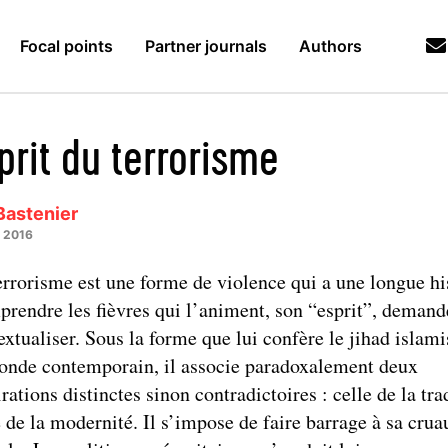
Focal points
Partner journals
Authors
prit du terrorisme
Bastenier
y 2016
errorisme est une forme de violence qui a une longue hi
rendre les fièvres qui l’animent, son “esprit”, demand
extualiser. Sous la forme que lui confère le jihad islami
onde contemporain, il associe paradoxalement deux
irations distinctes sinon contradictoires : celle de la tra
e de la modernité. Il s’impose de faire barrage à sa crua