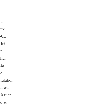
au
tre
-C.,
 loi
on
ller
 des
te
mulation
ut est
 à tuer
te au