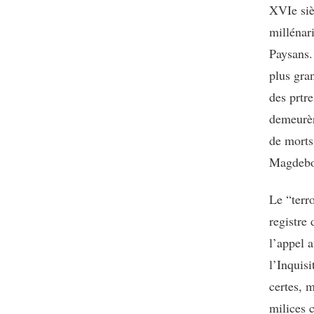
XVIe siè
millénari
Paysans.
plus gra
des prtr
demeurère
de morts
Magdebou
Le “terr
registre 
l’appel 
l’Inquis
certes, m
milices 