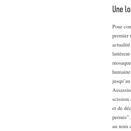
Une lo
Pour com
premier r
actualité
luttèrent
mosaque,
humaine 
jusqu’au 
Assassins
scission
et de dé
permis”. 
au nom d