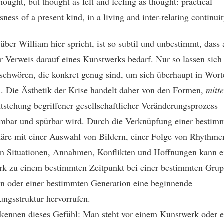
hought, but thought as felt and feeling as thought: practical
ness of a present kind, in a living and inter-relating continuit
über William hier spricht, ist so subtil und unbestimmt, dass 
r Verweis darauf eines Kunstwerks bedarf. Nur so lassen sic
schwören, die konkret genug sind, um sich überhaupt in Wort
n. Die Ästhetik der Krise handelt daher von den Formen,
mitte
ntstehung begriffener gesellschaftlicher Veränderungsprozess
bar und spürbar wird. Durch die Verknüpfung einer bestim
re mit einer Auswahl von Bildern, einer Folge von Rhythmen
n Situationen, Annahmen, Konflikten und Hoffnungen kann e
k zu einem bestimmten Zeitpunkt bei einer bestimmten Gru
 oder einer bestimmten Generation eine beginnende
ngsstruktur hervorrufen.
 kennen dieses Gefühl: Man steht vor einem Kunstwerk oder e