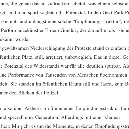
nce, die genau das auszudrücken scheint, was einem selbst au
egt, und man spürt sogleich ihr Potenzial. In den Gezi-Park-P
ürkei entstand unlängst eine solche “Empfindungsstruktur”, in
Performancekünstler Erdem Gündüz, der daraufhin als “steh
ekannt wurde.
 gewaltsamen Niederschlagung der Proteste stand er einfach d
entlichen Platz, still, arretiert, unbeweglich. Das in dieser Ge
ne Potenzial des Widerstands war für alle deutlich spürbar. Al
eine Performance von Tausenden von Menschen übernommen
elt. Sie standen im öffentlichen Raum still und lasen, zum B
nter den Blicken der Polizei.
n also über Ästhetik im Sinne einer Empfindungsstruktur für 
nd speziell eine Generation. Allerdings mit einer kleinen
heit: Mir geht es um die Momente, in denen Empfindungsstr