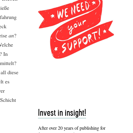
ließe
rfahrung
eck
rise
an
?
Welche
? In
mittelt?
ll diese
lt es
rer
 Schicht
Invest in insight!
After over 20 years of publishing for