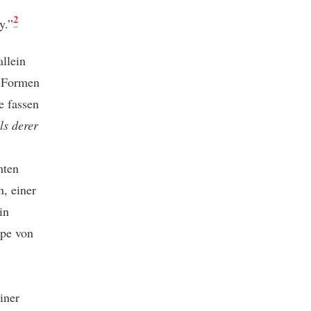
2
y.”
allein
h Formen
e fassen
ls derer
mten
, einer
in
ppe von
iner