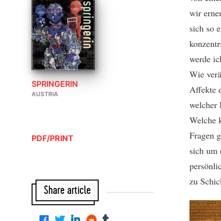
wir erne
sich so 
konzentr
werde ic
Wie verä
SPRINGERIN
Affekte 
AUSTRIA
welcher 
Welche k
Fragen g
PDF/PRINT
sich um 
persönli
zu Schic
Share article