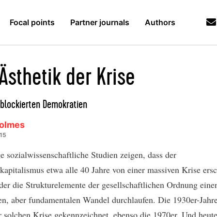
Focal points
Partner journals
Authors
Ästhetik der Krise
 blockierten Demokratien
Holmes
015
e sozialwissenschaftliche Studien zeigen, dass der
ekapitalismus etwa alle 40 Jahre von einer massiven Krise ersc
 der die Strukturelemente der gesellschaftlichen Ordnung eine
n, aber fundamentalen Wandel durchlaufen. Die 1930er-Jahr
r solchen Krise gekennzeichnet, ebenso die 1970er. Und heute