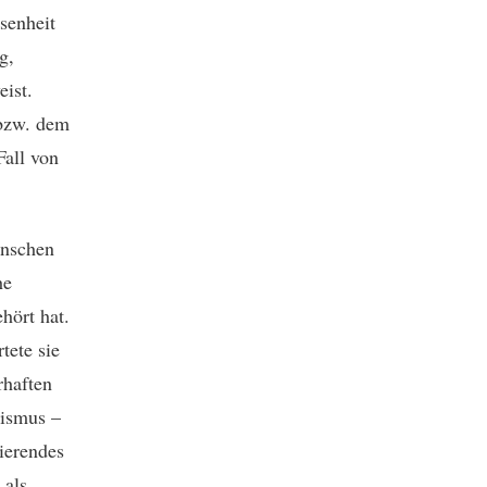
senheit
g,
ist.
 bzw. dem
Fall von
enschen
he
hört hat.
tete sie
rhaften
lismus –
ierendes
 als