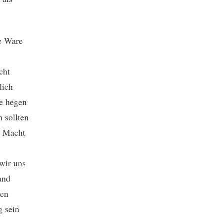
e Ware
cht
lich
ie hegen
 sollten
he Macht
wir uns
and
hen
g sein