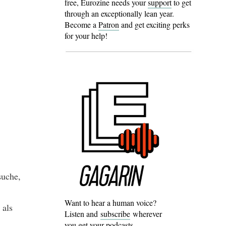
free, Eurozine needs your
support
to get
through an exceptionally lean year.
Become a
Patron
and get exciting perks
for your help!
suche,
Want to hear a human voice?
 als
Listen and
subscribe
wherever
you get your podcasts.