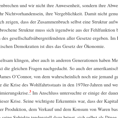
brechen und wir nicht ihre Anwesenheit, sondern ihre Abwe
ihr Nichtvorhandensein, ihre Vergeblichkeit. Damit nicht genu
ch zeigen, dass der Zusammenbruch selbst eine Struktur aufwe
brochene Struktur muss sich irgendwie aus der Fehlfunktion
 des gesellschaftsübergreifendsten aller Gesetze ergeben. Im 
stischen Demokratien ist dies das Gesetz der Ökonomie.
eltsam klingen, aber auch in anderen Generationen haben M
kt die gleichen Fragen nachgedacht. So auch der amerikanisc
James O’Connor, von dem wahrscheinlich noch nie jemand ge
te die Krise des Wohlfahrtsstaats in den 1970er-Jahren und wer
3
timierungskrise.
Im Anschluss untersuchte er einige der daue
ieser Krise. Seine wichtigste Erkenntnis war, dass der Kapita
der Produktion, dem Verkauf und dem Konsum von Waren bas
 seine Subjekte tendenziell dazu bringt, sich selbst als Dinge,