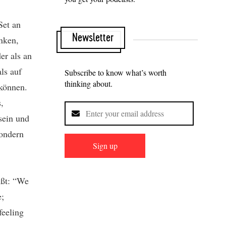
Set an
Newsletter
nken,
er als an
ls auf
Subscribe to know what’s worth
thinking about.
 können.
,
sein und
sondern
Sign up
ißt: “We
e;
feeling