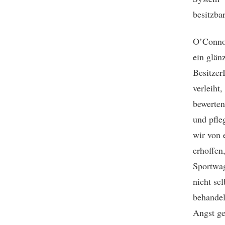
besitzba
O’Connor
ein glän
Besitzer
verleiht
bewerten
und pfle
wir von 
erhoffen
Sportwag
nicht se
behandel
Angst ge