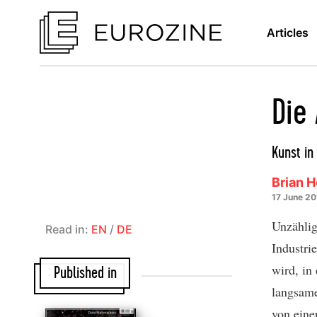
Articles
Die 
Kunst in
Brian 
17 June 2
Unzählig
Read in:
EN
/
DE
Industri
wird, in
Published in
langsame
von eine