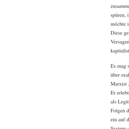
zusammen
spüren, 
möchte i
Diese ge
Versagen
kapitali
Es mag s
über exa
Marxist 
Er erleb
als Legi
Folgen d
ein auf 
System –