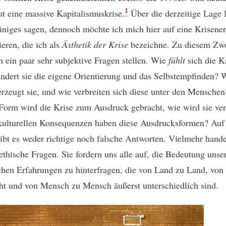
1
ut eine massive Kapitalismuskrise.
Über die derzeitige Lage 
einiges sagen, dennoch möchte ich mich hier auf eine Krisene
ieren, die ich als
Ästhetik der Krise
bezeichne. Zu diesem Zw
h ein paar sehr subjektive Fragen stellen. Wie
fühlt
sich die K
ndert sie die eigene Orientierung und das Selbstempfinden? 
erzeugt sie, und wie verbreiten sich diese unter den Menschen
Form wird die Krise zum Ausdruck gebracht, wie wird sie ver
ulturellen Konsequenzen haben diese Ausdrucksformen? Auf a
ibt es weder richtige noch falsche Antworten. Vielmehr hande
ethische Fragen. Sie fordern uns alle auf, die Bedeutung unse
chen Erfahrungen zu hinterfragen, die von Land zu Land, von
ht und von Mensch zu Mensch äußerst unterschiedlich sind.