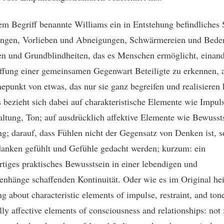
em Begriff benannte Williams ein in Entstehung befindliches 
ungen, Vorlieben und Abneigungen, Schwärmereien und Bede
en und Grundblindheiten, das es Menschen ermöglicht, einand
ffung einer gemeinsamen Gegenwart Beteiligte zu erkennen, a
punkt von etwas, das nur sie ganz begreifen und realisieren
 bezieht sich dabei auf charakteristische Elemente wie Impuls
ltung, Ton; auf ausdrücklich affektive Elemente wie Bewusst
g; darauf, dass Fühlen nicht der Gegensatz von Denken ist, 
anken gefühlt und Gefühle gedacht werden; kurzum: ein
tiges praktisches Bewusstsein in einer lebendigen und
hänge schaffenden Kontinuität. Oder wie es im Original he
ng about characteristic elements of impulse, restraint, and ton
lly affective elements of consciousness and relationships: not 