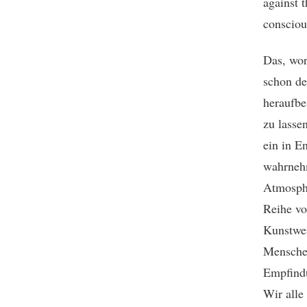
against t
conscious
Das, wor
schon de
heraufbe
zu lasse
ein in E
wahrnehm
Atmosphä
Reihe vo
Kunstwer
Menschen
Empfindu
Wir alle