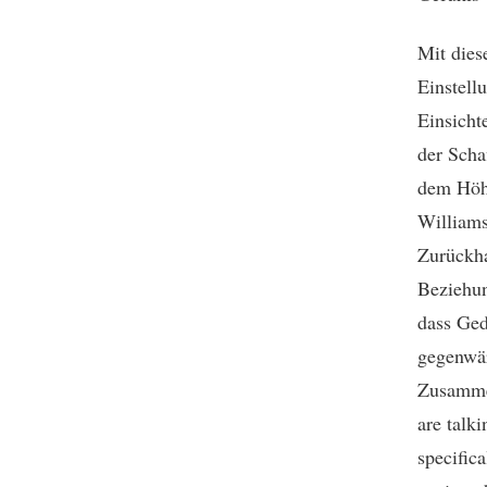
Mit dies
Einstell
Einsicht
der Scha
dem Höhe
Williams
Zurückha
Beziehun
dass Ged
gegenwär
Zusammen
are talki
specifica