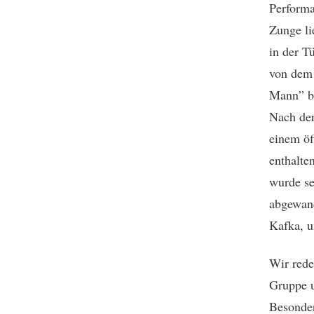
Performa
Zunge li
in der T
von dem 
Mann” b
Nach der
einem öff
enthalte
wurde s
abgewand
Kafka, u
Wir rede
Gruppe u
Besonder