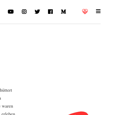
hüttert
n
e waren
 erleben