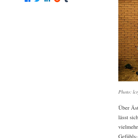
Photo: lc
Über Äst
lässt si
vielmehr
Gefühls-