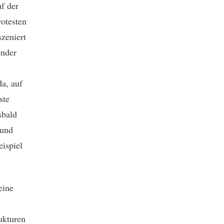
f der
rotesten
szeniert
ender
a, auf
ste
sbald
 und
eispiel
eine
ukturen