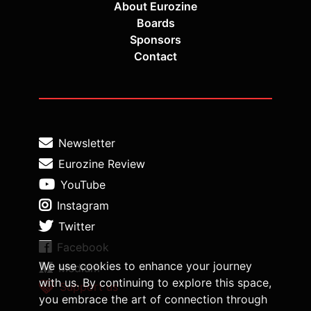
About Eurozine
Boards
Sponsors
Contact
Newsletter
Eurozine Review
YouTube
Instagram
Twitter
Facebook
We use cookies to enhance your journey
Medium
with us. By continuing to explore this space,
Support us
you embrace the art of connection through