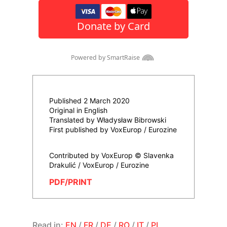
Published 2 March 2020
Original in English
Translated by Władysław Bibrowski
First published by VoxEurop / Eurozine
Contributed by VoxEurop © Slavenka
Drakulić / VoxEurop / Eurozine
PDF/PRINT
Read in:
EN
/
FR
/
DE
/
RO
/
IT
/
PL