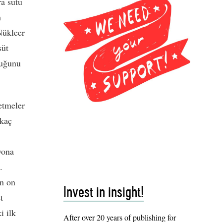
ra sütü
m
Nükleer
süt
duğunu
etmeler
rkaç
yona
.
in on
Invest in insight!
t
i ilk
After over 20 years of publishing for