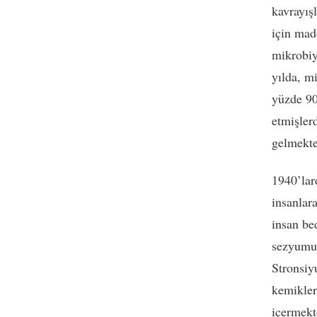
kavrayış
için mad
mikrobiy
yılda, m
yüzde 90
etmişler
gelmekte
1940’lar
insanlar
insan be
sezyumun
Stronsiy
kemiklere
içermekt