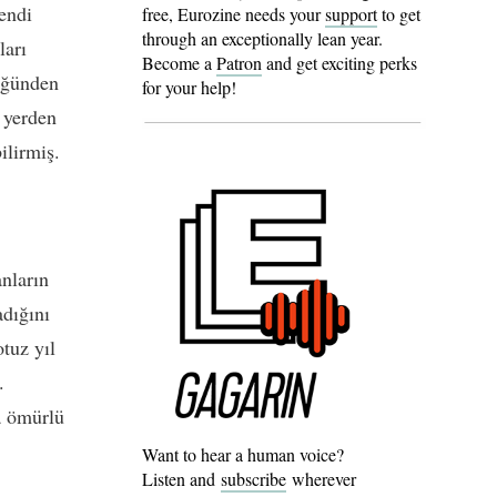
kendi
free, Eurozine needs your
support
to get
through an exceptionally lean year.
ları
Become a
Patron
and get exciting perks
tüğünden
for your help!
ı yerden
ilirmiş.
anların
adığını
tuz yıl
.
a ömürlü
Want to hear a human voice?
Listen and
subscribe
wherever