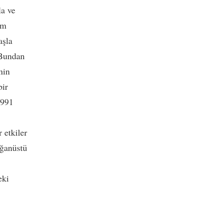
la ve
om
aşla
 Bundan
nin
bir
1991
 etkiler
ağanüstü
eki