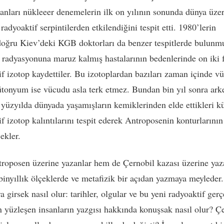
sanları nükleeer denemelerin ilk on yılının sonunda dünya üze
radyoaktif serpintilerden etkilendiğini tespit etti. 1980’lerin
oğru Kiev’deki KGB doktorları da benzer tespitlerde bulunm
 radyasyonuna maruz kalmış hastalarının bedenlerinde on iki f
if izotop kaydettiler. Bu izotoplardan bazıları zaman içinde v
Plütonyum ise vücudu asla terk etmez. Bundan bin yıl sonra ark
 yüzyılda dünyada yaşamışların kemiklerinden elde ettikleri k
f izotop kalıntılarını tespit ederek Antroposenin konturlarının 
ekler.
oposen üzerine yazanlar hem de Çernobil kazası üzerine yaz
binyıllık ölçeklerde ve metafizik bir açıdan yazmaya meyleder.
ra girsek nasıl olur: tarihler, olgular ve bu yeni radyoaktif gerç
 yüzleşen insanların yazgısı hakkında konuşsak nasıl olur? Ç