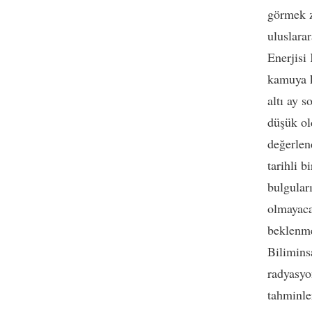
görmek z
uluslara
Enerjisi
kamuya k
altı ay 
düşük ol
değerlen
tarihli 
bulgular
olmayaca
beklenme
Bilimins
radyasyo
tahminle