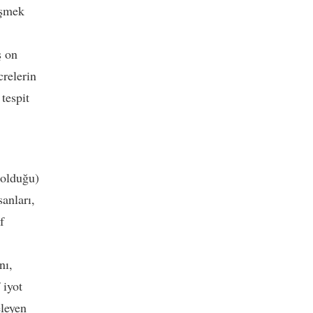
üşmek
ş on
crelerin
tespit
 olduğu)
anları,
f
nı,
 iyot
eleyen