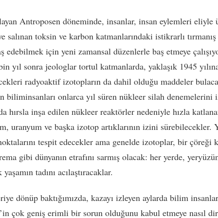
layan Antroposen döneminde, insanlar, insan eylemleri eliyle ü
ye salınan toksin ve karbon katmanlarındaki istikrarlı tırmanış
baş edebilmek için yeni zamansal düzenlerle baş etmeye çalışıyo
in yıl sonra jeologlar tortul katmanlarda, yaklaşık 1945 yılın
ecekleri radyoaktif izotopların da dahil olduğu maddeler bulaca
n biliminsanları onlarca yıl süren nükleer silah denemelerini 
da hırsla inşa edilen nükleer reaktörler nedeniyle hızla katlan
m, uranyum ve başka izotop artıklarının izini sürebilecekler.
noktalarını tespit edecekler ama genelde izotoplar, bir çöreği 
krema gibi dünyanın etrafını sarmış olacak: her yerde, yeryüzü
 yaşamın tadını acılaştıracaklar.
riye dönüp baktığımızda, kazayı izleyen aylarda bilim insanlar
’in çok geniş erimli bir sorun olduğunu kabul etmeye nasıl di