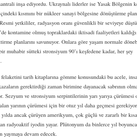
santrali inşa ediyordu. Ukraynalı liderler ise Yasak Bölgenin 
ı içindeki kısmını bir nükleer sanayi bölgesine dönüştürme plan
 Resmi yetkililer, radyasyon oranı güvenlikli bir seviyeye düş
’de kontamine olmuş topraklardaki iktisadi faaliyetleri kaldığ
tirme planlarını savunuyor. Onlara göre yaşam normale döneb
 bir muhabir sütteki stronsiyum 90’ı keşfedene kadar, her şey
.
 felaketini tarih kitaplarına gömme konusundaki bu acele, ins
kazaların gerektirdiği zaman birimine dayanacak sabrının olm
or. Sezyum ve stronsiyum serpintilerinin yarı yarıya çürümesi o
alan yarının çürümesi için bir otuz yıl daha geçmesi gerekiyor
 yılda ancak çürüyen amerikyum, çok güçlü ve zararlı bir kıs
lan radyoaktif iyodin yayar. Plütonyum da binlerce yıl boyunca
on yaymaya devam edecek.