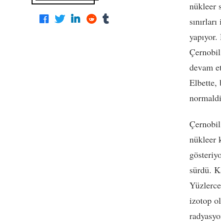
nükleer 
sınırlar
yapıyor.
Çernobil
devam et
Elbette,
normaldi
Çernobil
nükleer 
gösteriy
sürdü. K
Yüzlerce
izotop o
radyasy