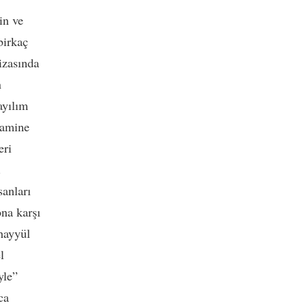
in ve
birkaç
izasında
n
ayılım
ntamine
eri
.
sanları
na karşı
ahayyül
l
yle”
ca