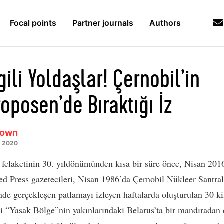
Focal points
Partner journals
Authors
ili Yoldaşlar! Çernobil’in
oposen’de Bıraktığı İz
rown
y 2020
 felaketinin 30. yıldönümünden kısa bir süre önce, Nisan 201
ed Press gazetecileri, Nisan 1986’da Çernobil Nükleer Santral
nde gerçekleşen patlamayı izleyen haftalarda oluşturulan 30 k
i “Yasak Bölge”nin yakınlarındaki Belarus’ta bir mandıradan 