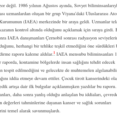
or değil. 1986 yılının Ağustos ayında, Sovyet biliminsanlarıy
rası uzmanlardan oluşan bir grup Viyana’daki Uluslararası At
 Kurumunun (IAEA) merkezinde bir araya geldi. Uzmanlar tel
azanın kontrol altında olduğunu açıklamak için sıraya girdi.
sonra IAEA danışmanları Çernobil sonrası radyasyon seviyeleri
duğunu, herhangi bir tehlike teşkil etmediğini öne sürdükleri 
1
dirme raporu kaleme aldılar.
IAEA mensubu biliminsanları 
bir raporda, kontamine bölgelerde insan sağlığını tehdit edecek
ın tespit edilmediğini ve gelecekte de muhtemelen algılanabilir
ğını iddia etmeye devam ettiler. Çocuk tiroit kanserindeki ol
dik artışa dair ilk bulgular açıklanmışken yazdılar bu raporu.
anları, daha sonra yanlış olduğu anlaşılan bu iddiaları, çevred
n değerleri tahminlerine dayanan kanser ve sağlık sorunları
rini temel alarak savunmuşlardı.