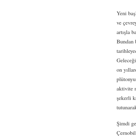
Yeni baş
ve çevre
artışla 
Bundan b
tarihley
Geleceği
on yıllar
plütonyu
aktivite 
şekerli 
tutunarak
Şimdi ge
Çernobil