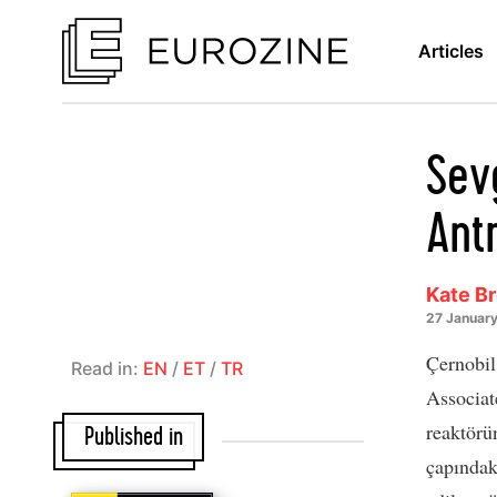
Articles
Sevg
Antr
Kate B
27 Januar
Çernobil
Read in:
EN
/
ET
/
TR
Associat
reaktörü
Published in
çapındak