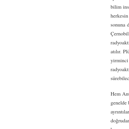
bilim in
herkesin 
sonuna d
Çernobil
radyoakt
atılır. 
yirminci
radyoakti
sürebilec
Hem Antr
genelde 
ayrıntıla
doğrudan