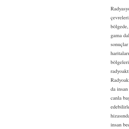
Radyasyo
çevreleri
bölgede,
gama dal
sonuçlar
haritala
bölgeler
radyoakti
Radyoakti
da insan
canla ba
edebilir
hizasınd
insan be