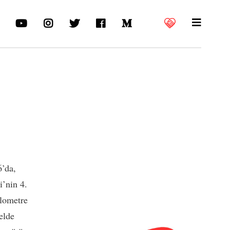
6’da,
i’nin 4.
ilometre
elde