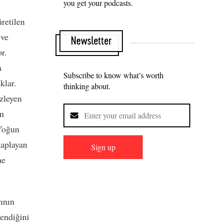
you get your podcasts.
retilen
 ve
Newsletter
r.
a
Subscribe to know what’s worth
klar.
thinking about.
izleyen
an
 Yoğun
kaplayan
Sign up
ne
ının
rendiğini