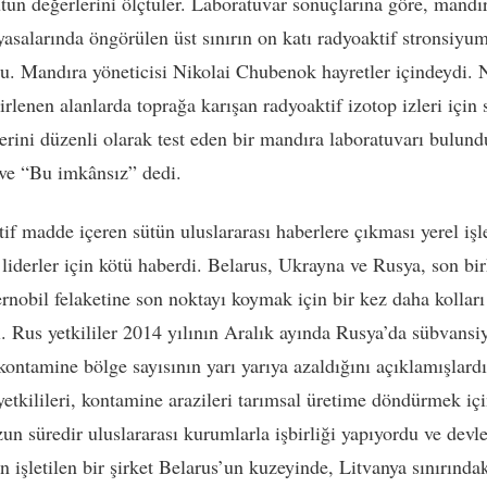
ütün değerlerini ölçtüler. Laboratuvar sonuçlarına göre, mandı
yasalarında öngörülen üst sınırın on katı radyoaktif stronsiyu
du. Mandıra yöneticisi Nikolai Chubenok hayretler içindeydi. 
rlenen alanlarda toprağa karışan radyoaktif izotop izleri için 
rini düzenli olarak test eden bir mandıra laboratuvarı bulun
 ve “Bu imkânsız” dedi.
if madde içeren sütün uluslararası haberlere çıkması yerel işl
i liderler için kötü haberdi. Belarus, Ukrayna ve Rusya, son bi
ernobil felaketine son noktayı koymak için bir kez daha kolları
ı. Rus yetkililer 2014 yılının Aralık ayında Rusya’da sübvansi
 kontamine bölge sayısının yarı yarıya azaldığını açıklamışlardı
yetkilileri, kontamine arazileri tarımsal üretime döndürmek iç
un süredir uluslararası kurumlarla işbirliği yapıyordu ve devle
n işletilen bir şirket Belarus’un kuzeyinde, Litvanya sınırındak