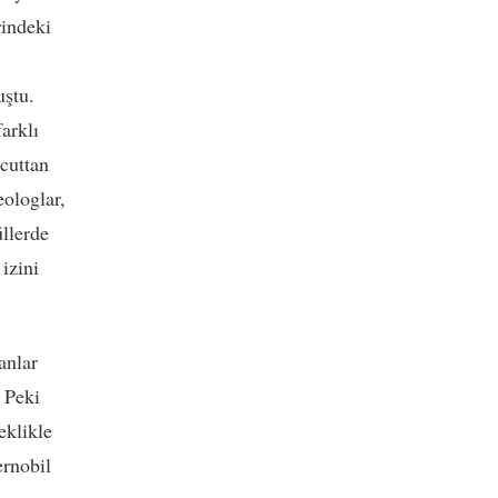
rindeki
uştu.
arklı
ücuttan
eologlar,
üllerde
izini
anlar
 Peki
eklikle
ernobil