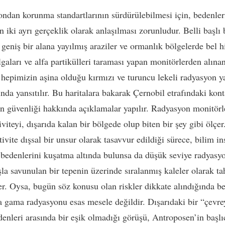
ndan korunma standartlarının sürdürülebilmesi için, bedenler
n iki ayrı gerçeklik olarak anlaşılması zorunludur. Belli başlı 
 geniş bir alana yayılmış araziler ve ormanlık bölgelerde bel h
gaları ve alfa partikülleri taraması yapan monitörlerden alına
 hepimizin aşina olduğu kırmızı ve turuncu lekeli radyasyon y
rında yansıtılır. Bu haritalara bakarak Çernobil etrafındaki ko
in güvenliği hakkında açıklamalar yapılır. Radyasyon monitörl
viteyi, dışarıda kalan bir bölgede olup biten bir şey gibi ölçer
vite dışsal bir unsur olarak tasavvur edildiği sürece, bilim in
 bedenlerini kuşatma altında bulunsa da düşük seviye radyasyo
şla savunulan bir tepenin üzerinde sıralanmış kaleler olarak t
ler. Oysa, bugün söz konusu olan riskler dikkate alındığında be
a gama radyasyonu esas mesele değildir. Dışarıdaki bir “çevre
denleri arasında bir eşik olmadığı görüşü, Antroposen’in başlı