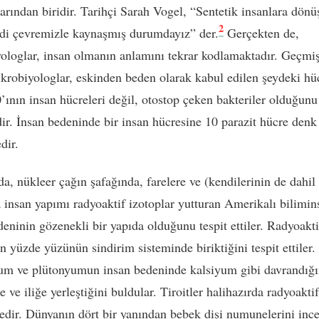
larından biridir. Tarihçi Sarah Vogel, “Sentetik insanlara dön
2
di çevremizle kaynaşmış durumdayız” der.
Gerçekten de,
ologlar, insan olmanın anlamını tekrar kodlamaktadır. Geçmi
ikrobiyologlar, eskinden beden olarak kabul edilen şeydeki hü
’ının insan hücreleri değil, otostop çeken bakteriler olduğunu 
dir. İnsan bedeninde bir insan hücresine 10 parazit hücre denk
dir.
da, nükleer çağın şafağında, farelere ve (kendilerinin de dahil
a insan yapımı radyoaktif izotoplar yutturan Amerikalı bilimins
deninin gözenekli bir yapıda olduğunu tespit ettiler. Radyoakti
 yüzde yüzünün sindirim sisteminde biriktiğini tespit ettiler.
um ve plütonyumun insan bedeninde kalsiyum gibi davrandığı
 ve iliğe yerleştiğini buldular. Tiroitler halihazırda radyoaktif
edir. Dünyanın dört bir yanından bebek dişi numunelerini inc