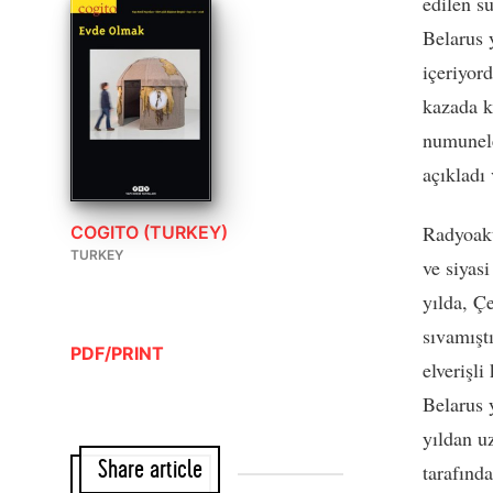
edilen s
Belarus 
içeriyor
kazada ki
numunele
açıkladı
Radyoakt
COGITO (TURKEY)
TURKEY
ve siyas
yılda, Ç
sıvamışt
PDF/PRINT
elverişli
Belarus 
yıldan uz
Share article
tarafında