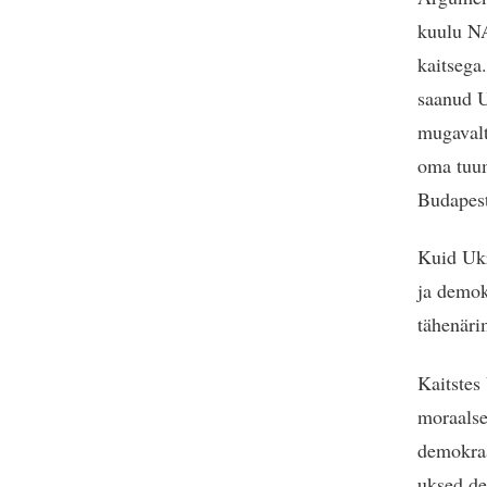
kuulu NA
kaitsega.
saanud U
mugavalt
oma tuum
Budapest
Kuid Ukr
ja demok
tähenäri
Kaitstes
moraalset
demokraa
uksed de