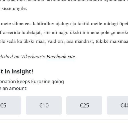
 sissetungile.
 meie silme ees lahtirulluv ajalugu ja faktid meile midagi õp
fraseerida luuletajat, siis nii nagu ükski inimene pole „enesek
 ole seda ka ükski maa, vaid on „osa mandrist, tükike maismaa
blished on Vikerkaar’s
Facebook site
.