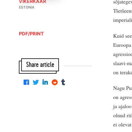
sõjatege
VIKERKAAR
ESTONIA
Tšetšeen
imperial
PDF/PRINT
Kuid see
Euroopa 
agressio
slaavi-m
Share article
on terake
Nagu Put
on agress
ja ajalo
olnud ri
ei olevat