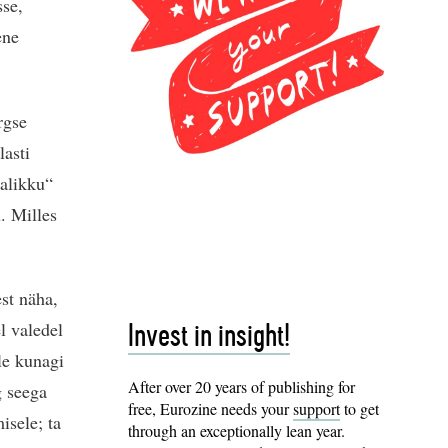
sse,
ene
rgse
asti
nalikku“
. Milles
st näha,
l valedel
Invest in insight!
le kunagi
After over 20 years of publishing for
g seega
free, Eurozine needs your
support
to get
isele; ta
through an exceptionally lean year.