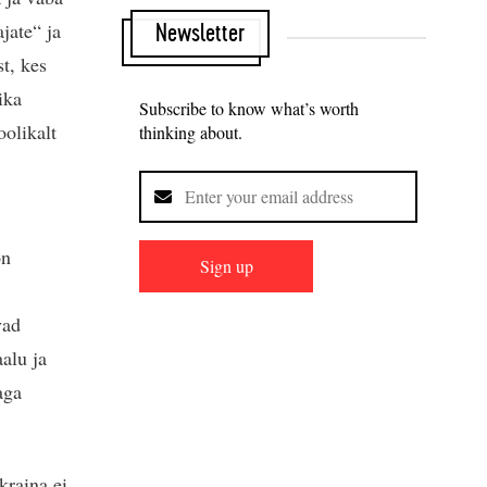
jate“ ja
Newsletter
t, kes
ika
Subscribe to know what’s worth
oolikalt
thinking about.
on
Sign up
vad
alu ja
aga
kraina ei