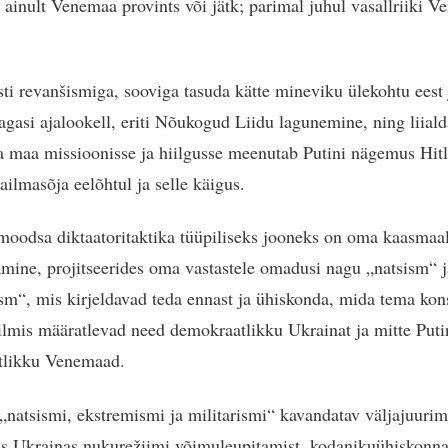
a ainult Venemaa provints või jätk; parimal juhul vasallriiki 
ti revanšismiga, sooviga tasuda kätte mineviku ülekohtu eest 
tagasi ajalookell, eriti Nõukogud Liidu lagunemine, ning liial
 maa missioonisse ja hiilgusse meenutab Putini nägemus Hit
ailmasõja eelõhtul ja selle käigus.
moodsa diktaatoritaktika tüüpiliseks jooneks on oma kaasmaal
mine, projitseerides oma vastastele omadusi nagu „natsism“ j
ism“, mis kirjeldavad teda ennast ja ühiskonda, mida tema kon
ilmis määratlevad need demokraatlikku Ukrainat ja mitte Puti
tlikku Venemaad.
„natsismi, ekstremismi ja militarismi“ kavandatav väljajuurim
s Ukrainas nukurežiimi võimuleupitamist, kodanikuühiskonna