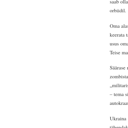
saab oll
orbiidil.
Oma alas
keerata 
usus oma
Teise ma
Säärase 
zombista
„militar
– tema s
autokraa
Ukraina 
tähendak