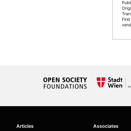
Publ
Origi
Tran
Firs
vers
Articles
Associates