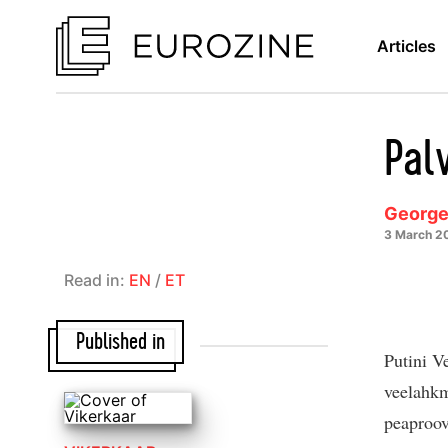
Articles
Palv
George
3 March 2
Read in:
EN
/
ET
Published in
Putini V
veelahkm
peaproov