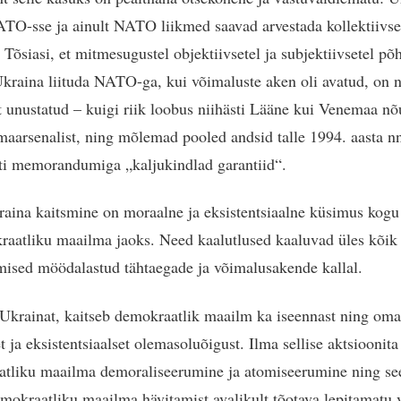
TO-sse ja ainult NATO liikmed saavad arvestada kollektiivse
 Tõsiasi, et mitmesugustel objektiivsetel ja subjektiivsetel põh
kraina liituda NATO-ga, kui võimaluste aken oli avatud, on 
 unustatud – kuigi riik loobus niihästi Lääne kui Venemaa n
aarsenalist, ning mõlemad pooled andsid talle 1994. aasta n
i memorandumiga „kaljukindlad garantiid“.
aina kaitsmine on moraalne ja eksistentsiaalne küsimus kog
raatliku maailma jaoks. Need kaalutlused kaaluvad üles kõik
mised möödalastud tähtaegade ja võimalusakende kallal.
 Ukrainat, kaitseb demokraatlik maailm ka iseennast ning oma
 ja eksistentsiaalset olemasoluõigust. Ilma sellise aktsioonita
tliku maailma demoraliseerumine ja atomiseerumine ning se
mokraatliku maailma hävitamist avalikult tõotava lepitamatu 