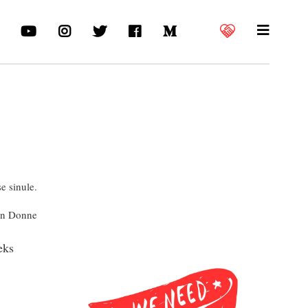
e sinule.
hn Donne
eks