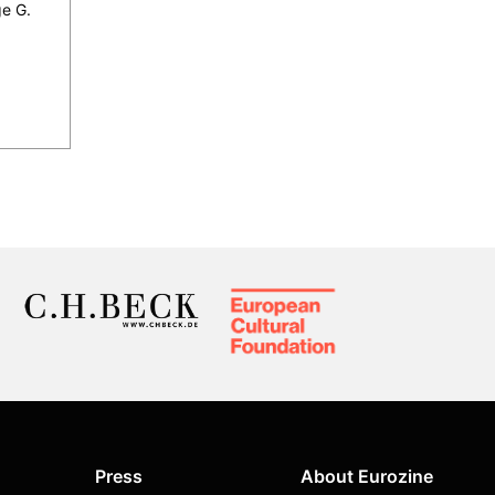
e G.
Press
About Eurozine