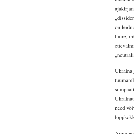
ajakirja
„disside
on leidn
luure, m
ettevalm
„neutral
Ukraina 
tuumarel
sümpaati
Ukrainat
need või
lõppkokk
Argument