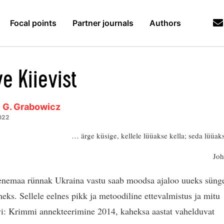
Focal points
Partner journals
Authors
e Kiievist
 G. Grabowicz
022
… ärge küsige, kellele lüüakse kella; seda lüüaks
Jo
enemaa rünnak Ukraina vastu saab moodsa ajaloo uueks süng
eks. Sellele eelnes pikk ja metoodiline ettevalmistus ja mitu
i: Krimmi annekteerimine 2014, kaheksa aastat vahelduvat