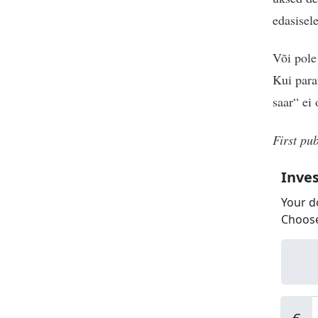
edasisele
Või pole
Kui para
saar“ ei
First pu