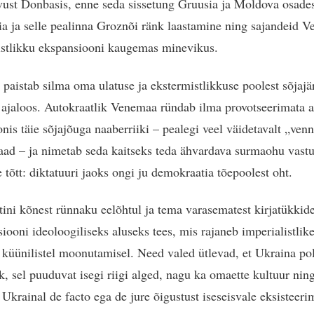
vust Donbasis, enne seda sissetung Gruusia ja Moldova osade
ia ja selle pealinna Groznõi ränk laastamine ning sajandeid V
istlikku ekspansiooni kaugemas minevikus.
 paistab silma oma ulatuse ja ekstermistlikkuse poolest sõjajä
ajaloos. Autokraatlik Venemaa ründab ilma provotseerimata al
onis täie sõjajõuga naaberriiki – pealegi veel väidetavalt „ven
aad – ja nimetab seda kaitseks teda ähvardava surmaohu vastu
 tõtt: diktatuuri jaoks ongi ju demokraatia tõepoolest oht.
ini kõnest rünnaku eelõhtul ja tema varasematest kirjatükkide
iooni ideoloogiliseks aluseks tees, mis rajaneb imperialistlike
o küünilistel moonutamisel. Need valed ütlevad, et Ukraina po
ik, sel puuduvat isegi riigi alged, nagu ka omaette kultuur nin
 Ukrainal de facto ega de jure õigustust iseseisvale eksisteerim