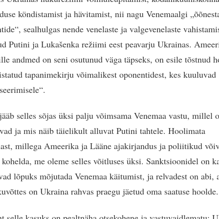
nduse köndistamist ja hävitamist, nii nagu Venemaalgi „õõnesta
ntide“, sealhulgas nende venelaste ja valgevenelaste vahistamis
ud Putini ja Lukašenka režiimi eest peavarju Ukrainas. Ameer
ille andmed on seni osutunud väga täpseks, on esile tõstnud h
istatud tapanimekirju võimalikest oponentidest, kes kuuluvad
iseerimisele“.
jääb selles sõjas üksi palju võimsama Venemaa vastu, millel 
vad ja mis näib täielikult alluvat Putini tahtele. Hoolimata
ast, millega Ameerika ja Lääne ajakirjandus ja poliitikud või
 kohelda, me oleme selles võitluses üksi. Sanktsioonidel on ka
vad lõpuks mõjutada Venemaa käitumist, ja relvadest on abi, 
uvõttes on Ukraina rahvas praegu jäetud oma saatuse hoolde.
 selle kasuks on pealtnäha otsekohene ja vastuvaidlematu: U