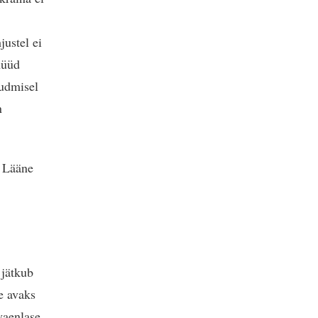
justel ei
nüüd
õudmisel
n
u Lääne
 jätkub
e avaks
vaenlase