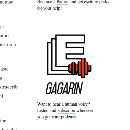
Venemaa
Become a
Patron
and get exciting perks
for your help!
ja
datud
leri oma
aste
a
strueerib
ni
Want to hear a human voice?
Listen and
subscribe
wherever
you get your podcasts.
ine
 ja vaba