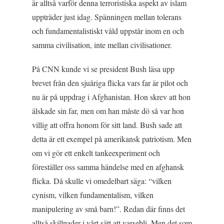
är alltså varför denna terroristiska aspekt av islam
uppträder just idag. Spänningen mellan tolerans
och fundamentalistiskt våld uppstår inom en och
samma civilisation, inte mellan civilisationer.
På CNN kunde vi se president Bush läsa upp
brevet från den sjuåriga flicka vars far är pilot och
nu är på uppdrag i Afghanistan. Hon skrev att hon
älskade sin far, men om han måste dö så var hon
villig att offra honom för sitt land. Bush sade att
detta är ett exempel på amerikansk patriotism. Men
om vi gör ett enkelt tankeexperiment och
föreställer oss samma händelse med en afghansk
flicka. Då skulle vi omedelbart säga: “vilken
cynism, vilken fundamentalism, vilken
manipulering av små barn!”. Redan där finns det
alltså skillnader i vårt sätt att varsebli. Men det som