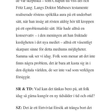
de var skeptiska – som Chaplin till viss del och
Fritz Lang. Langs
Doktor Mabuses testamente
realiserade röstens spöklika aura på ett underbart
sätt, när han insåg att rösten aldrig hör till kroppen
på ett oproblematiskt sätt. Här hade alltså en
konservativ – i den meningen att han fruktade
kusligheten i det nya mediet – alltså ett väsentligt
skarpare sinne för detta mediums möjligheter.
Samma sak ser vi idag. Folk som menar att det inte
finns några problem, det är bara att kasta sig in i
den digitala världen, de ser inte vad som verkligen
försiggår.
SR & TD:
Vad kan det tänkas bero på, att folk
idag så gärna kungör en ny tidsålder i tid och otid?
SZ:
Det är ett förtvivlat försök att tränga bort det