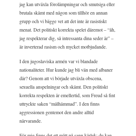
jag kan utväxla förolämpningar och smutsiga eller
brutala skämt med någon som tillhör en annan
grupp och vi bägge vet att det inte är rasistiskt
menat. Det politiskt korrekta spelet däremot – “åh,
jag respekterar dig, så intressanta dina seder är” –
är inverterad rasism och mycket motbjudande.
I den jugoslaviska armén var vi blandade
nationaliteter. Hur kunde jag bli vän med albaner
där? Genom att vi började utväxla obscena,
sexuella anspelningar och skämt. Den politiskt
korrekta respekten är emellertid, som Freud så fint
uttryckte saken “målhämmad”. I den finns
aggressionen gentemot den andre alltid
närvarande.
För mig finns det ett mått på sann kärlek: du kan