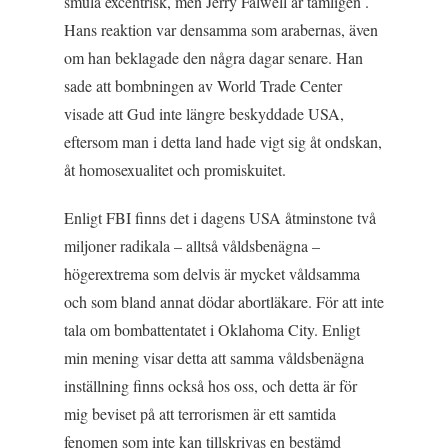
smula excentrisk, men Jerry Falwell är tämligen .
Hans reaktion var densamma som arabernas, även
om han beklagade den några dagar senare. Han
sade att bombningen av World Trade Center
visade att Gud inte längre beskyddade USA,
eftersom man i detta land hade vigt sig åt ondskan,
åt homosexualitet och promiskuitet.
Enligt FBI finns det i dagens USA åtminstone två
miljoner radikala – alltså våldsbenägna –
högerextrema som delvis är mycket våldsamma
och som bland annat dödar abortläkare. För att inte
tala om bombattentatet i Oklahoma City. Enligt
min mening visar detta att samma våldsbenägna
inställning finns också hos oss, och detta är för
mig beviset på att terrorismen är ett samtida
fenomen som inte kan tillskrivas en bestämd