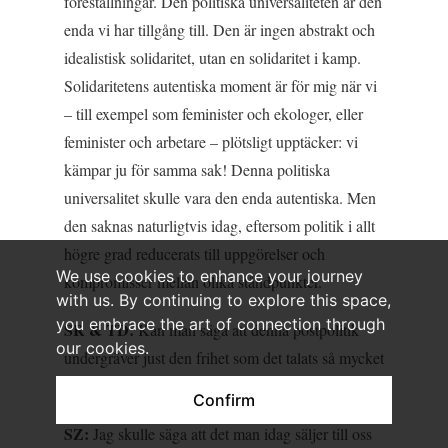
föreställningar. Den politiska universaliteten är den
enda vi har tillgång till. Den är ingen abstrakt och
idealistisk solidaritet, utan en solidaritet i kamp.
Solidaritetens autentiska moment är för mig när vi
– till exempel som feminister och ekologer, eller
feminister och arbetare – plötsligt upptäcker: vi
kämpar ju för samma sak! Denna politiska
universalitet skulle vara den enda autentiska. Men
den saknas naturligtvis idag, eftersom politik i allt
högre grad reducerats till uppgörelser och
We use cookies to enhance your journey
kompromisser mellan olika ståndpunkter.
with us. By continuing to explore this space,
you embrace the art of connection through
SR & TD:
Kan man säga att denna postpolitik
our cookies.
undergräver just den frihet som det talats så mycket
om de senaste veckorna?
Confirm
SZ:
Jag skulle säga att det man idag säljer till oss