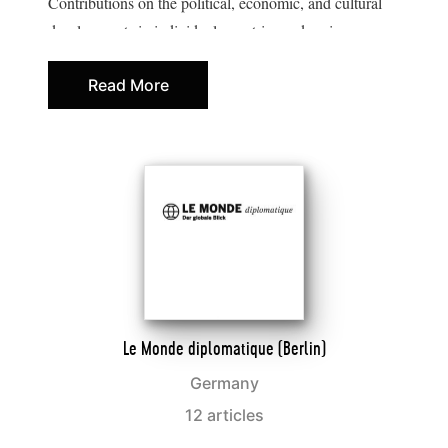
Contributions on the political, economic, and cultural
developments in individual countries and regions come
mostly from resident writers. This makes Le Monde
Read More
diplomatique a rarity in the world of journalism.
The German edition of the fifty-year-old French
monthly has existed since 1995. Original contributions
and images make the German issue more than a
translation. Alongside articles, a different contemporary
artist is showcased each month. Today, Le Monde
diplomatique appears in 30 editions (and 17 languages)
worldwide, reaching 1.5 million readers, 120 000 of
whom live in Germany.
Le Monde diplomatique (Berlin)
German
Germany
(Berlin) war von März 1999
Le Monde diplomatique
12 articles
bis Dezember 2009 Mitglied des Eurozine