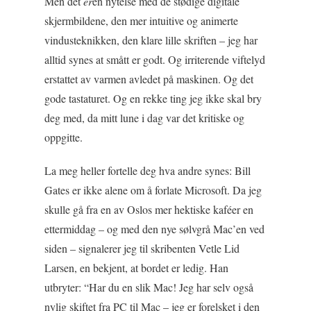
Men det
er
en nytelse med de stødige digitale
skjermbildene, den mer intuitive og animerte
vindusteknikken, den klare lille skriften – jeg har
alltid synes at smått er godt. Og irriterende viftelyd
erstattet av varmen avledet på maskinen. Og det
gode tastaturet. Og en rekke ting jeg ikke skal bry
deg med, da mitt lune i dag var det kritiske og
oppgitte.
La meg heller fortelle deg hva andre synes: Bill
Gates er ikke alene om å forlate Microsoft. Da jeg
skulle gå fra en av Oslos mer hektiske kaféer en
ettermiddag – og med den nye sølvgrå Mac’en ved
siden – signalerer jeg til skribenten Vetle Lid
Larsen, en bekjent, at bordet er ledig. Han
utbryter: “Har du en slik Mac! Jeg har selv også
nylig skiftet fra PC til Mac – jeg er forelsket i den