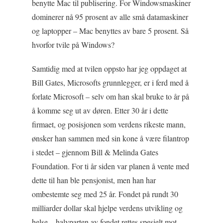
benytte Mac til publisering. For Windowsmaskiner
dominerer nå 95 prosent av alle små datamaskiner
og laptopper – Mac benyttes av bare 5 prosent. Så
hvorfor tvile på Windows?
Samtidig med at tvilen oppsto har jeg oppdaget at
Bill Gates, Microsofts grunnlegger, er i ferd med å
forlate Microsoft – selv om han skal bruke to år på
å komme seg ut av døren. Etter 30 år i dette
firmaet, og posisjonen som verdens rikeste mann,
ønsker han sammen med sin kone å være filantrop
i stedet – gjennom Bill & Melinda Gates
Foundation. For ti år siden var planen å vente med
dette til han ble pensjonist, men han har
ombestemte seg med 25 år. Fondet på rundt 30
milliarder dollar skal hjelpe verdens utvikling og
helse – halvparten av fondet rettes spesielt mot