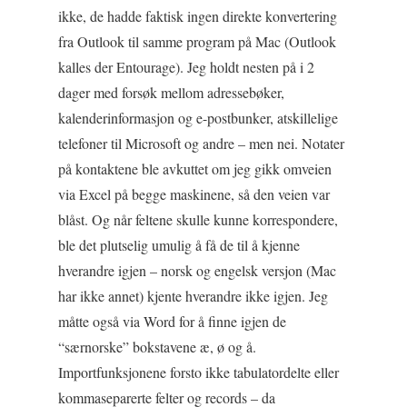
ikke, de hadde faktisk ingen direkte konvertering
fra Outlook til samme program på Mac (Outlook
kalles der Entourage). Jeg holdt nesten på i 2
dager med forsøk mellom adressebøker,
kalenderinformasjon og e-postbunker, atskillelige
telefoner til Microsoft og andre – men nei. Notater
på kontaktene ble avkuttet om jeg gikk omveien
via Excel på begge maskinene, så den veien var
blåst. Og når feltene skulle kunne korrespondere,
ble det plutselig umulig å få de til å kjenne
hverandre igjen – norsk og engelsk versjon (Mac
har ikke annet) kjente hverandre ikke igjen. Jeg
måtte også via Word for å finne igjen de
“særnorske” bokstavene æ, ø og å.
Importfunksjonene forsto ikke tabulatordelte eller
kommaseparerte felter og records – da