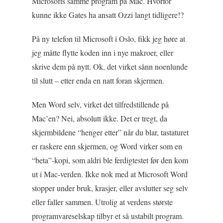
Microsofts samme program på Mac. Hvorfor
kunne ikke Gates ha ansatt Ozzi langt tidligere!?
På ny telefon til Microsoft i Oslo, fikk jeg høre at
jeg måtte flytte koden inn i nye makroer, eller
skrive dem på nytt. Ok, det virket sånn noenlunde
til slutt – etter enda en natt foran skjermen.
Men Word selv, virket det tilfredstillende på
Mac’en? Nei, absolutt ikke. Det er tregt, da
skjermbildene “henger etter” når du blar, tastaturet
er raskere enn skjermen, og Word virker som en
“beta”-kopi, som aldri ble ferdigtestet før den kom
ut i Mac-verden. Ikke nok med at Microsoft Word
stopper under bruk, krasjer, eller avslutter seg selv
eller faller sammen. Utrolig at verdens største
programvareselskap tilbyr et så ustabilt program.