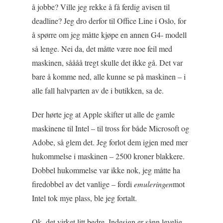
å jobbe? Ville jeg rekke å få ferdig avisen til
deadline? Jeg dro derfor til Office Line i Oslo, for
å spørre om jeg måtte kjøpe en annen G4- modell
så lenge. Nei da, det måtte være noe feil med
maskinen, såååå tregt skulle det ikke gå. Det var
bare å komme ned, alle kunne se på maskinen – i
alle fall halvparten av de i butikken, sa de.
Der hørte jeg at Apple skifter ut alle de gamle
maskinene til Intel – til tross for både Microsoft og
Adobe, så glem det. Jeg forlot dem igjen med mer
hukommelse i maskinen – 2500 kroner blakkere.
Dobbel hukommelse var ikke nok, jeg måtte ha
firedobbel av det vanlige – fordi
emuleringen
mot
Intel tok mye plass, ble jeg fortalt.
Ok, det virket litt bedre. Indesign er sånn levelig