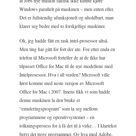
at Jobs nye maskin faktisk ikke kunne kjøre
Windows parallelt på maskinen – men enten eller.
Det er fullstendig ufunksjonelt og uholdbart, man
klarer seg bedre med to forskjellige maskiner.
Ok, jeg hadde fått en rask intel-prosessor altså.
Men ting har gått for fort der ute. For etter enda en
telefon til Microsoft forteller de at de ikke har
tilpasset Office for Mac til de nye modellene med
Intelprosessor. Hva i all verden? Microsoft ville
først komme med neste versjon av Microsoft
Office for Mac i 2007. Imens fikk vi som hadde
denne maskinen la den bruke et
“emuleringsprogram” som la seg mellom
programmene og operativsystemet – en
tolkningsprosess for å få det til å virke… I klartekst
betyr det trege programmer. Og hva med Adobe,