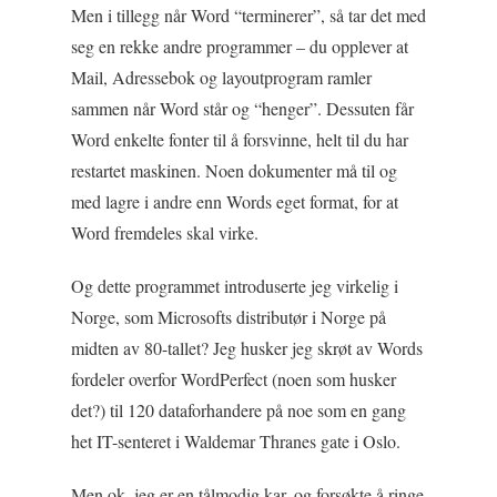
Men i tillegg når Word “terminerer”, så tar det med
seg en rekke andre programmer – du opplever at
Mail, Adressebok og layoutprogram ramler
sammen når Word står og “henger”. Dessuten får
Word enkelte fonter til å forsvinne, helt til du har
restartet maskinen. Noen dokumenter må til og
med lagre i andre enn Words eget format, for at
Word fremdeles skal virke.
Og dette programmet introduserte jeg virkelig i
Norge, som Microsofts distributør i Norge på
midten av 80-tallet? Jeg husker jeg skrøt av Words
fordeler overfor WordPerfect (noen som husker
det?) til 120 dataforhandere på noe som en gang
het IT-senteret i Waldemar Thranes gate i Oslo.
Men ok, jeg er en tålmodig kar, og forsøkte å ringe