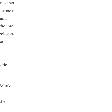
n seiner
nteresse
mmt:
die ihre
gelagerte
se
erie.
olitik
r
schen