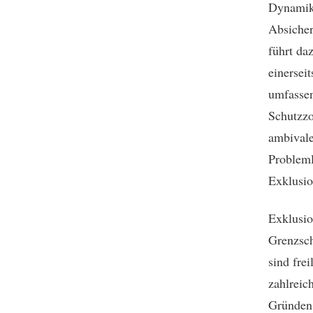
Dynamik 
Absicher
führt da
einersei
umfassen
Schutzzo
ambivale
Probleml
Exklusio
Exklusio
Grenzsch
sind fre
zahlreic
Gründen 