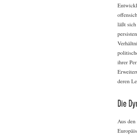
Entwickl
offensic
läßt sic
persiste
Verhältn
politisc
ihrer Pe
Erweiter
deren Le
Die D
Aus den 
Europäis