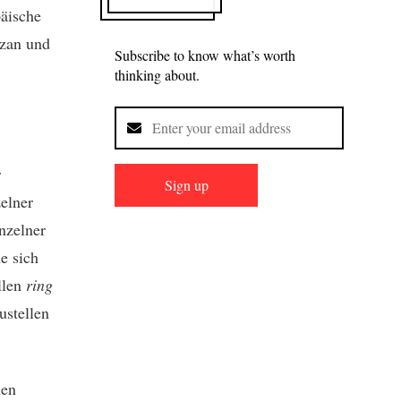
äische
dzan und
Subscribe to know what’s worth
thinking about.
r
Sign up
elner
inzelner
e sich
llen
ring
ustellen
hen