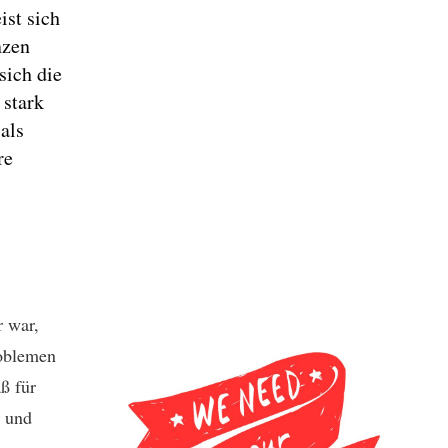
ist sich
nzen
sich die
 stark
als
re
r war,
roblemen
ß für
n und