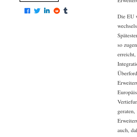
Die EU w
wechsels
Späteste
so zugen
erreicht,
Integrat
Überford
Erweiter
Europäis
Vertiefu
geraten,
Erweiter
auch, da