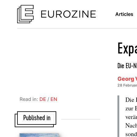
Articles
Exp
Die EU-N
Georg 
28 Februa
Die 
Read in:
DE
/
EN
zur 
verä
Published in
Nach
sond