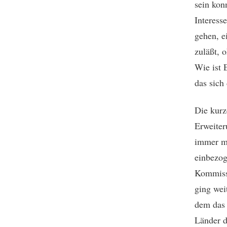
sein kon
Interess
gehen, e
zuläßt, 
Wie ist 
das sich
Die kur
Erweiter
immer m
einbezo
Kommissi
ging wei
dem das
Länder d