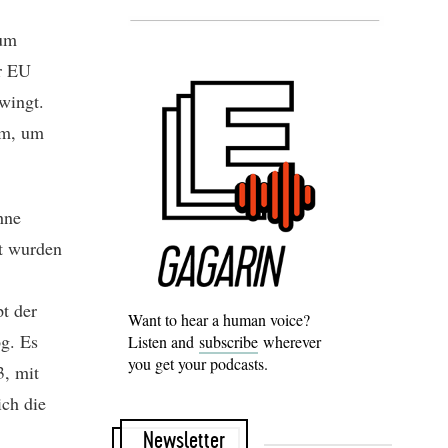
rum
er EU
wingt.
em, um
hne
it wurden
t der
Want to hear a human voice?
g. Es
Listen and
subscribe
wherever
you get your podcasts.
, mit
ch die
Newsletter