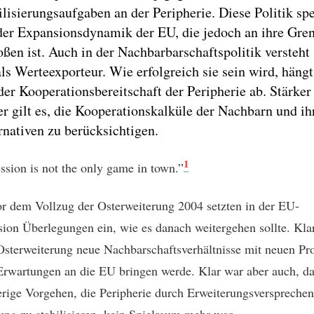
ilisierungsaufgaben an der Peripherie. Diese Politik spe
der Expansionsdynamik der EU, die jedoch an ihre Gre
oßen ist. Auch in der Nachbarbarschaftspolitik versteht 
ls Werteexporteur. Wie erfolgreich sie sein wird, hängt
der Kooperationsbereitschaft der Peripherie ab. Stärker 
er gilt es, die Kooperationskalküle der Nachbarn und ih
rnativen zu berücksichtigen.
1
ssion is not the only game in town.”
r dem Vollzug der Osterweiterung 2004 setzten in der EU-
on Überlegungen ein, wie es danach weitergehen sollte. Kla
Osterweiterung neue Nachbarschaftsverhältnisse mit neuen P
Erwartungen an die EU bringen werde. Klar war aber auch, da
erige Vorgehen, die Peripherie durch Erweiterungsverspreche
ung zu stabilisieren, kein Spielraum mehr war.