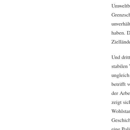
Umweltbe
Grenzsch
unverhäl
haben. D
Ziellände
Und drit
stabilen
ungleich
betrifft
der Arbe
zeigt si
Wohlstan
Geschich
eine Pol