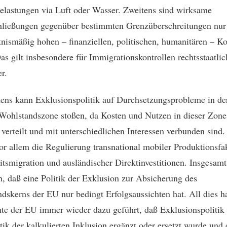
lastungen via Luft oder Wasser. Zweitens sind wirksame
ließungen gegenüber bestimmten Grenzüberschreitungen nur
tnismäßig hohen – finanziellen, politischen, humanitären – K
as gilt insbesondere für Immigrationskontrollen rechtsstaatlic
r.
tens kann Exklusionspolitik auf Durchsetzungsprobleme in de
 Wohlstandszone stoßen, da Kosten und Nutzen in dieser Zone
 verteilt und mit unterschiedlichen Interessen verbunden sind.
 vor allem die Regulierung transnational mobiler Produktionsfa
itsmigration und ausländischer Direktinvestitionen. Insgesamt
ch, daß eine Politik der Exklusion zur Absicherung des
dskerns der EU nur bedingt Erfolgsaussichten hat. All dies ha
te der EU immer wieder dazu geführt, daß Exklusionspolitik
itik der kalkulierten Inklusion ergänzt oder ersetzt wurde und