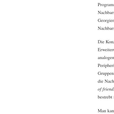
Programm
Nachbars
Georgien
Nachbars
Die Konz
Erweiter
analogen
Peripheri
Gruppen 
die Nach
of friend
bestrebt 
Man kann