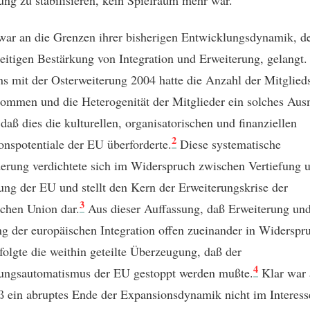
ar an die Grenzen ihrer bisherigen Entwicklungsdynamik, d
eitigen Bestärkung von Integration und Erweiterung, gelangt.
ns mit der Osterweiterung 2004 hatte die Anzahl der Mitglied
ommen und die Heterogenität der Mitglieder ein solches Au
 daß dies die kulturellen, organisatorischen und finanziellen
2
ionspotentiale der EU überforderte.
Diese systematische
erung verdichtete sich im Widerspruch zwischen Vertiefung 
ung der EU und stellt den Kern der Erweiterungskrise der
3
chen Union dar.
Aus dieser Auffassung, daß Erweiterung un
ng der europäischen Integration offen zueinander in Widerspr
 folgte die weithin geteilte Überzeugung, daß der
4
ungsautomatismus der EU gestoppt werden mußte.
Klar war 
ß ein abruptes Ende der Expansionsdynamik nicht im Interes