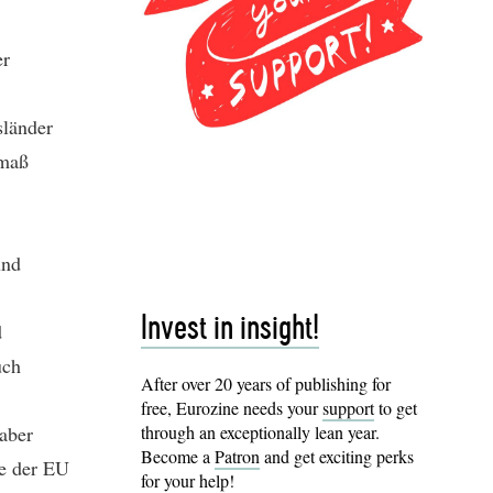
er
sländer
smaß
und
Invest in insight!
d
uch
After over 20 years of publishing for
free, Eurozine needs your
support
to get
aber
through an exceptionally lean year.
Become a
Patron
and get exciting perks
se der EU
for your help!