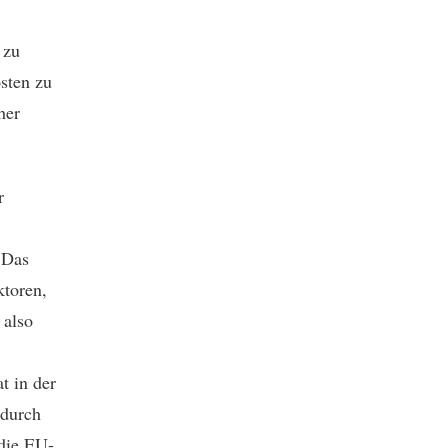
 zu
osten zu
her
r
 Das
ktoren,
 also
t in der
 durch
 die EU-