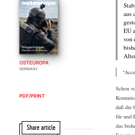
Stab
aus 
gest
EU a
von 
bish
Alte
OSTEUROPA
GERMANY
“Acce
Schon vo
PDF/PRINT
Kommissi
daß die 
für und 
das bish
Share article
Erweiter