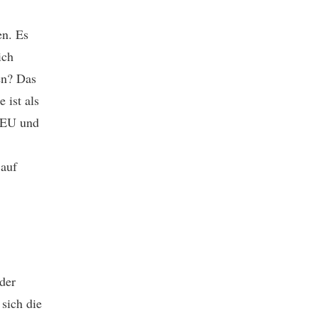
en. Es
ich
en? Das
 ist als
r EU und
 auf
der
sich die