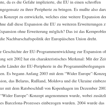
nte, da es die Gefahr implizierte, die EU in einen schroffen
engegensatz zu ihrer Peripherie zu bringen. Es mußte also da
in Konzept zu entwickeln, welches eine weitere Expansion d
ohne daß diese Expansion die EU zu weiteren Erweiterungen z
Expansion ohne Erweiterung möglich? Das ist das Kernprobl
 die Nachbarschaftspolitik der Europäischen Union dreht.
ze Geschichte der EU-Programmentwicklung zur Expansion o
ung seit 2002 hat ein charakteristisches Merkmal: Mit der Ze
ehr Länder der EU-Peripherie in die Programmüberlegungen
gen. Es begann Anfang 2003 mit dem “Wider Europe”-Konzep
on, das Belarus, Rußland, Moldova und die Ukraine einbezo
ter mit dem Ratsbeschluß von Kopenhagen im Dezember 2003
 “Wider Europe”-Konzept angenommen wurde, wobei zusätzli
es Barcelona-Prozesses einbezogen wurden. 2004 wurde das