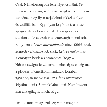
Csak Németországban lehet ilyet csinálni. Se
Franciaországban, se Olaszországban, sehol nem
vennének meg ilyen terjedelmű cikkeket ilyen
összeállításban. Egy olyan folyóiratot, amit az
újságos standokon árulnak. Ez régi vágya
sokaknak, de ez csak Németországban működik.
Ennyiben a
Lettre internationale
nincs többé, csak
nemzeti változatok léteznek,
Lettres nationales
.
Komolyan kérdéses számomra, hogy –
Németországot leszámítva – lehetséges-e még ma,
a globális internetkommunikáció korában
ugyanolyan indoklással az a fajta nyomtatott
folyóirat, ami a
Lettre
kívánt lenni. Nem hiszem,
már anyagilag sem lehetséges.
RS:
És tartalmilag szükség van-e még rá?