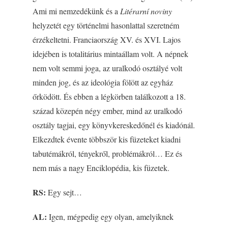
Ami mi nemzedékünk és a
Litérarní noviny
helyzetét egy történelmi hasonlattal szeretném
érzékeltetni. Franciaország XV. és XVI. Lajos
idejében is totalitárius mintaállam volt. A népnek
nem volt semmi joga, az uralkodó osztályé volt
minden jog, és az ideológia fölött az egyház
őrködött. És ebben a légkörben találkozott a 18.
század közepén négy ember, mind az uralkodó
osztály tagjai, egy könyvkereskedőnél és kiadónál.
Elkezdtek évente többször kis füzeteket kiadni
tabutémákról, tényekről, problémákról… Ez és
nem más a nagy Enciklopédia, kis füzetek.
RS:
Egy sejt…
AL:
Igen, mégpedig egy olyan, amelyiknek