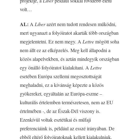
projektje, a
Liber
például sokkal rövidebb életű
volt…
AL:
A
Liber
azért nem tudott rendesen működni,
mert ugyanazt a folyóiratot akarták több országban
megjelentetni. Ez nem megy. A
Lettre
mögött soha
nem állt ez az elképzelés. Meg kell állapodni a
közös alapelvekben, és aztán mindegyik országban
egy önálló folyóiratot kialakítani. A
Lettre
esetében Európa szellemi megosztottságát
meghaladni, ez a kívánság képezte a közös
gyökereket, egyáltalán az Európa-eszme –
kulturális értelemben természetesen, nem az EU
értelmében -, de az Észak-Dél viszony is.
Ezenkívül voltak esztétikai és műfaji
preferenciáink is, például az esszé irányában. De
ebből eltérő folyóiratoknak kellett kialakulniuk.