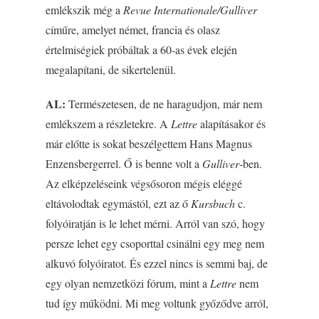
emlékszik még a
Revue Internationale/Gulliver
címűre, amelyet német, francia és olasz
értelmiségiek próbáltak a 60-as évek elején
megalapítani, de sikertelenül.
AL:
Természetesen, de ne haragudjon, már nem
emlékszem a részletekre. A
Lettre
alapításakor és
már előtte is sokat beszélgettem Hans Magnus
Enzensbergerrel. Ő is benne volt a
Gulliver
-ben.
Az elképzeléseink végsősoron mégis eléggé
eltávolodtak egymástól, ezt az ő
Kursbuch
c.
folyóiratján is le lehet mérni. Arról van szó, hogy
persze lehet egy csoporttal csinálni egy meg nem
alkuvó folyóiratot. És ezzel nincs is semmi baj, de
egy olyan nemzetközi fórum, mint a
Lettre
nem
tud így működni. Mi meg voltunk győződve arról,