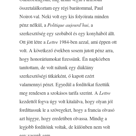
összetalálkoztam egy régi barátommal, Paul
Noirot-val. Neki volt egy kis folyóirata minden
pénz nélkül, a
Politique aujourd’hui
, a
szerkesztőség egy szobából és egy konyhából állt.
Ott jött létre a
Lettre
1984-ben azzal, ami éppen ott
volt. A következő években sosem jutott pénz arra,
hogy honoráriumokat fizessünk. Én napközben
tanítottam, de volt nálunk egy diáklány
szerkesztőségi titkárként, ő kapott ezért
valamennyi pénzt. Egyedül a fordítókat fizettük
meg rendesen a szokásos tarifa szerint. A
Lettre
kezdettől fogva úgy volt kitalálva, hogy olyan jól
fordíttassuk le a szövegeket, hogy a francia olvasó
azt higgye, hogy eredetiben olvassa. Mindig a
legjobb fordítóink voltak, de különben nem volt
egy vasunk sem.