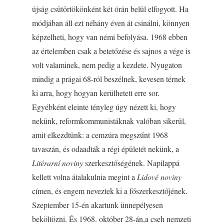
újság csütörtökönként két órán belül elfogyott. Ha
módjában áll ezt néhány éven át csinálni, könnyen
képzelheti, hogy van némi befolyása. 1968 ebben
az értelemben csak a betetőzése és sajnos a vége is
volt valaminek, nem pedig a kezdete. Nyugaton
mindig a prágai 68-ról beszélnek, kevesen térnek
ki arra, hogy hogyan kerülhetett erre sor.
Egyébként eleinte tényleg úgy nézett ki, hogy
nekünk, reformkommunistáknak valóban sikerül,
amit elkezdtünk: a cemzúra megszűnt 1968
tavaszán, és odaadták a régi épületét nekünk, a
Litérarní noviny
szerkesztőségének. Napilappá
kellett volna átalakulnia megint a
Lidové noviny
címen, és engem neveztek ki a főszerkesztőjének.
Szeptember 15-én akartunk ünnepélyesen
beköltözni. És 1968. október 28-án,a cseh nemzeti