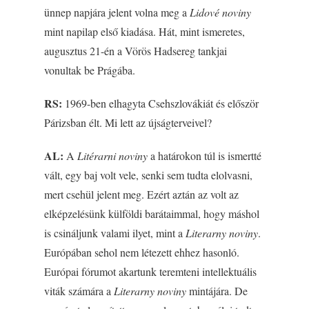
ünnep napjára jelent volna meg a
Lidové noviny
mint napilap első kiadása. Hát, mint ismeretes,
augusztus 21-én a Vörös Hadsereg tankjai
vonultak be Prágába.
RS:
1969-ben elhagyta Csehszlovákiát és először
Párizsban élt. Mi lett az újságterveivel?
AL:
A
Litérarni noviny
a határokon túl is ismertté
vált, egy baj volt vele, senki sem tudta elolvasni,
mert csehül jelent meg. Ezért aztán az volt az
elképzelésünk külföldi barátaimmal, hogy máshol
is csináljunk valami ilyet, mint a
Literarny noviny
.
Európában sehol nem létezett ehhez hasonló.
Európai fórumot akartunk teremteni intellektuális
viták számára a
Literarny noviny
mintájára. De