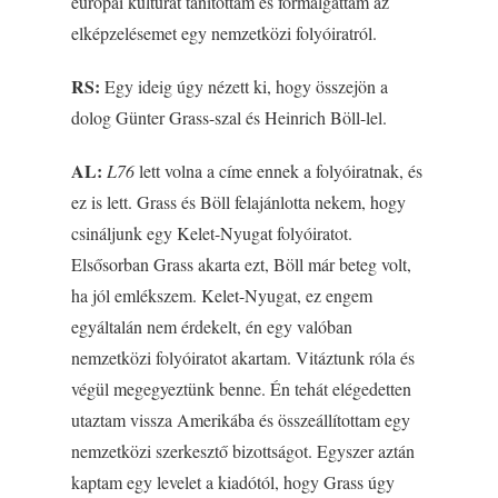
európai kultúrát tanítottam és formálgattam az
elképzelésemet egy nemzetközi folyóiratról.
RS:
Egy ideig úgy nézett ki, hogy összejön a
dolog Günter Grass-szal és Heinrich Böll-lel.
AL:
L76
lett volna a címe ennek a folyóiratnak, és
ez is lett. Grass és Böll felajánlotta nekem, hogy
csináljunk egy Kelet-Nyugat folyóiratot.
Elsősorban Grass akarta ezt, Böll már beteg volt,
ha jól emlékszem. Kelet-Nyugat, ez engem
egyáltalán nem érdekelt, én egy valóban
nemzetközi folyóiratot akartam. Vitáztunk róla és
végül megegyeztünk benne. Én tehát elégedetten
utaztam vissza Amerikába és összeállítottam egy
nemzetközi szerkesztő bizottságot. Egyszer aztán
kaptam egy levelet a kiadótól, hogy Grass úgy