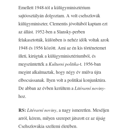
Emellett 1948-tól a külügyminisztérium
sajtóosztályán dolgoztam. A volt csehszlovák
külügyminiszter, Clementis jóvoltából kaptam ezt
az állást. 1952-ben a Slansky-perben
felakasztották, különben is nehéz idők voltak azok
1948 és 1956 között. Ami az én kis történetemet
illeti, kirúgtak a külügyminisztériumból, és
megszüntették a
Kulturni politika
-t. 1956-ban
megint alkalmaztak, hogy négy év múlva újra
elbocsássanak. Ilyen volt a politikai konjunktúra.
De abban az évben kerültem a
Litérarní noviny
-
hoz.
RS:
Litérarní noviny
, a nagy ismeretlen. Meséljen
arról, kérem, milyen szerepet játszott ez az újság
Csehszlovákia szellemi életében.