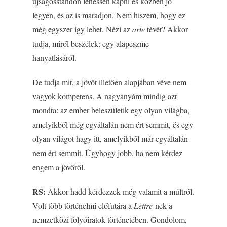
újságosstandon lehessen kapni és közben jó
legyen, és az is maradjon. Nem hiszem, hogy ez
még egyszer így lehet. Nézi az
arte
tévét? Akkor
tudja, miről beszélek: egy alapeszme
hanyatlásáról.
De tudja mit, a jövőt illetően alapjában véve nem
vagyok kompetens. A nagyanyám mindig azt
mondta: az ember beleszületik egy olyan világba,
amelyikből még egyáltalán nem ért semmit, és egy
olyan világot hagy itt, amelyikből már egyáltalán
nem ért semmit. Úgyhogy jobb, ha nem kérdez
engem a jövőről.
RS:
Akkor hadd kérdezzek még valamit a múltról.
Volt több történelmi előfutára a
Lettre
-nek a
nemzetközi folyóiratok történetében. Gondolom,