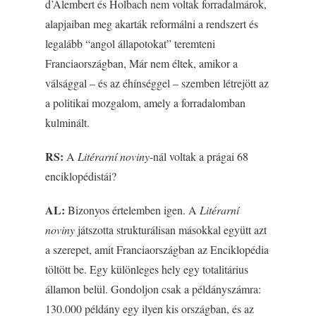
d’Alembert és Holbach nem voltak forradalmárok,
alapjaiban meg akarták reformálni a rendszert és
legalább “angol állapotokat” teremteni
Franciaországban, Már nem éltek, amikor a
válsággal – és az éhínséggel – szemben létrejött az
a politikai mozgalom, amely a forradalomban
kulminált.
RS:
A
Litérarní noviny
-nál voltak a prágai 68
enciklopédistái?
AL:
Bizonyos értelemben igen. A
Litérarní
noviny
játszotta strukturálisan másokkal együtt azt
a szerepet, amit Franciaországban az Enciklopédia
töltött be. Egy különleges hely egy totalitárius
államon belül. Gondoljon csak a példányszámra:
130.000 példány egy ilyen kis országban, és az