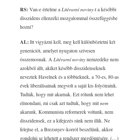
RS:
Van-e értelme a
Litérarní noviny
-t a későbbi
disszidens ellenzéki mozgalommal összefüggésbe
hozni?
AL:
Itt vigyázni kell, meg kell különböztetni két
generációt, amelyet nyugaton szívesen
összemosnak. A
Litérarní noviny
nemzedéke nem
azokból állt, akiket később disszidenseknek
neveztek Havelnek és a többieknek, a 70-es, 80-as
évek liberálisainak megvolt a saját kis folyóiratuk.
Tudták, hogy mit akarnak. Ezt rólunk nem lehet
elmondani, mi csak azt tudtuk, hogy mit
nem
akarunk. Kommunista reformerek voltunk, nem
disszidensek, ez a kifejezés ránk nem illik. Ne
felejtse el, a Brezsnyev-korról beszélünk, akkor
gondolni se lehetett a rendszer megdöntésére. (…)