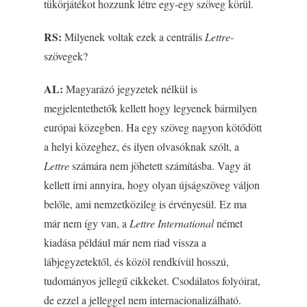
tükörjátékot hozzunk létre egy-egy szöveg körül.
RS:
Milyenek voltak ezek a centrális
Lettre
-
szövegek?
AL:
Magyarázó jegyzetek nélkül is
megjelentethetők kellett hogy legyenek bármilyen
európai közegben. Ha egy szöveg nagyon kötődött
a helyi közeghez, és ilyen olvasóknak szólt, a
Lettre
számára nem jöhetett számításba. Vagy át
kellett írni annyira, hogy olyan újságszöveg váljon
belőle, ami nemzetközileg is érvényesül. Ez ma
már nem így van, a
Lettre International
német
kiadása például már nem riad vissza a
lábjegyzetektől, és közöl rendkívül hosszú,
tudományos jellegű cikkeket. Csodálatos folyóirat,
de ezzel a jelleggel nem internacionalizálható.