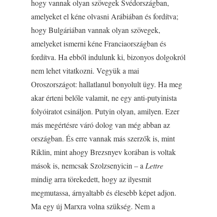
hogy vannak olyan szövegek Svédországban,
amelyeket el kéne olvasni Arábiában és fordítva;
hogy Bulgáriában vannak olyan szövegek,
amelyeket ismerni kéne Franciaországban és
fordítva. Ha ebből indulunk ki, bizonyos dolgokról
nem lehet vitatkozni. Vegyük a mai
Oroszországot: hallatlanul bonyolult ügy. Ha meg
akar érteni belőle valamit, ne egy anti-putyinista
folyóiratot csináljon. Putyin olyan, amilyen. Ezer
más megértésre váró dolog van még abban az
országban. És erre vannak más szerzők is, mint
Riklin, mint ahogy Brezsnyev korában is voltak
mások is, nemcsak Szolzsenyicin – a
Lettre
mindig arra törekedett, hogy az ilyesmit
megmutassa, árnyaltabb és élesebb képet adjon.
Ma egy új Marxra volna szükség. Nem a