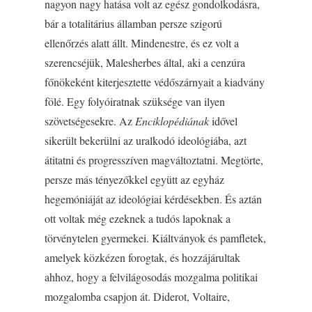
nagyon nagy hatása volt az egész gondolkodásra,
bár a totalitárius államban persze szigorú
ellenőrzés alatt állt. Mindenestre, és ez volt a
szerencséjük, Malesherbes által, aki a cenzúra
főnökeként kiterjesztette védőszárnyait a kiadvány
fölé. Egy folyóiratnak szüksége van ilyen
szövetségesekre. Az
Enciklopédiának
idővel
sikerült bekerülni az uralkodó ideológiába, azt
átitatni és progresszíven magváltoztatni. Megtörte,
persze más tényezőkkel együtt az egyház
hegemóniáját az ideológiai kérdésekben. És aztán
ott voltak még ezeknek a tudós lapoknak a
törvénytelen gyermekei. Kiáltványok és pamfletek,
amelyek közkézen forogtak, és hozzájárultak
ahhoz, hogy a felvilágosodás mozgalma politikai
mozgalomba csapjon át. Diderot, Voltaire,