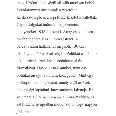
meg. 1960/61-ben végül sikerült amolyan belső
forradalommal átvennünk a vezetést a
szerkesztőségben: a régi főszerkesztőt leváltották.
Olyan dolgokat tudtunk megjelentetni,
amilyeneket 1948 óta senki. Amíg csak lehetett
tovább tágítottuk az új mozgásteret. A
példányszám hallatlanul megnőtt: 130 ezer
példányra a 60-as évek elején. Politikát csináltunk
a kultúrával, színházzal, irodalommal és
filozófiával. Úgy olvastak minket, mint egy
politikai újságot a kultúra közegében. Mint egy
kultúrpolitikai folyóiratot, amely a 20-as évek
értelmiségi lapjainak hagyományát folytatja. Ez
volt tehát a
Litérarní noviny
a 60-as években, és
azt hiszem, nyugodtan mondhatom, hogy nagyon
jó lap volt.