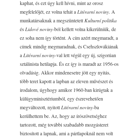
kaphat, és ezt úgy kell hívni, mint az orosz
megfelelőjét, ez volna tehát a
Litérarní noviny
. A
munkatársaknak a megszüntetett
Kulturní politika
és
Lidové noviny
-ból kellett volna kikerülniük, de
ez soha nem így történt. A cím azért megmaradt, a
címek mindig megmaradnak, és Csehszlovákiának
a
Litérarní noviny
-val lett végül egy új, szigorúan
sztálinista hetilapja. És ez így is maradt az 1956-os
olvadásig. Akkor mindenesetre jött egy nyitás,
több teret kapott a lapban az eleven művészet és
irodalom, úgyhogy amikor 1960-ban kirúgtak a
külügyminisztériumból, egy észrevehetően
megváltozott, nyitott
Litérarní noviny
-ba
kerülhettem be. Az, hogy az írószövetséghez
tartozott, még további szabadabb mozgásteret
biztosított a lapnak, ami a pártlapoknál nem volt