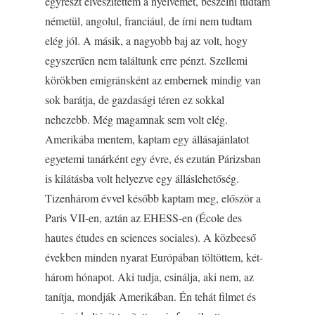
egyrészt elveszítettem a nyelvemet, beszélni tudtam
németül, angolul, franciául, de írni nem tudtam
elég jól. A másik, a nagyobb baj az volt, hogy
egyszerűen nem találtunk erre pénzt. Szellemi
körökben emigránsként az embernek mindig van
sok barátja, de gazdasági téren ez sokkal
nehezebb. Még magamnak sem volt elég.
Amerikába mentem, kaptam egy állásajánlatot
egyetemi tanárként egy évre, és ezután Párizsban
is kilátásba volt helyezve egy álláslehetőség.
Tizenhárom évvel később kaptam meg, először a
Paris VII-en, aztán az EHESS-en (École des
hautes études en sciences sociales). A közbeeső
években minden nyarat Európában töltöttem, két-
három hónapot. Aki tudja, csinálja, aki nem, az
tanítja, mondják Amerikában. Én tehát filmet és