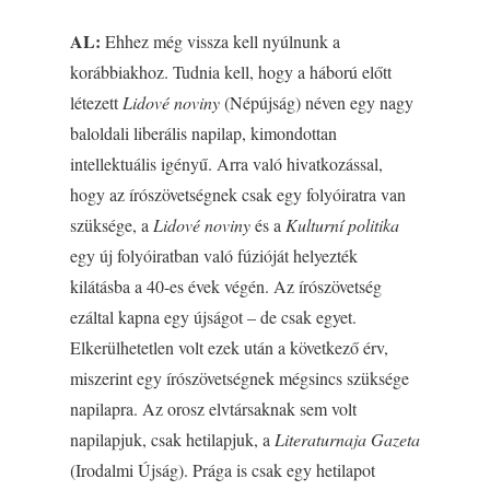
AL:
Ehhez még vissza kell nyúlnunk a
korábbiakhoz. Tudnia kell, hogy a háború előtt
létezett
Lidové noviny
(Népújság) néven egy nagy
baloldali liberális napilap, kimondottan
intellektuális igényű. Arra való hivatkozással,
hogy az írószövetségnek csak egy folyóiratra van
szüksége, a
Lidové noviny
és a
Kulturní politika
egy új folyóiratban való fúzióját helyezték
kilátásba a 40-es évek végén. Az írószövetség
ezáltal kapna egy újságot – de csak egyet.
Elkerülhetetlen volt ezek után a következő érv,
miszerint egy írószövetségnek mégsincs szüksége
napilapra. Az orosz elvtársaknak sem volt
napilapjuk, csak hetilapjuk, a
Literaturnaja Gazeta
(Irodalmi Újság). Prága is csak egy hetilapot