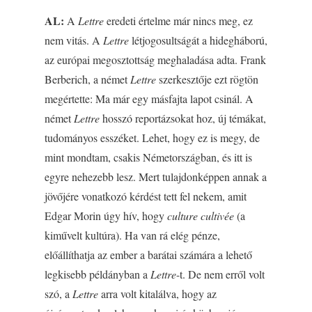
AL:
A
Lettre
eredeti értelme már nincs meg, ez
nem vitás. A
Lettre
létjogosultságát a hidegháború,
az európai megosztottság meghaladása adta. Frank
Berberich, a német
Lettre
szerkesztője ezt rögtön
megértette: Ma már egy másfajta lapot csinál. A
német
Lettre
hosszó reportázsokat hoz, új témákat,
tudományos esszéket. Lehet, hogy ez is megy, de
mint mondtam, csakis Németországban, és itt is
egyre nehezebb lesz. Mert tulajdonképpen annak a
jövőjére vonatkozó kérdést tett fel nekem, amit
Edgar Morin úgy hív, hogy
culture cultivée
(a
kiművelt kultúra). Ha van rá elég pénze,
előállíthatja az ember a barátai számára a lehető
legkisebb példányban a
Lettre
-t. De nem erről volt
szó, a
Lettre
arra volt kitalálva, hogy az