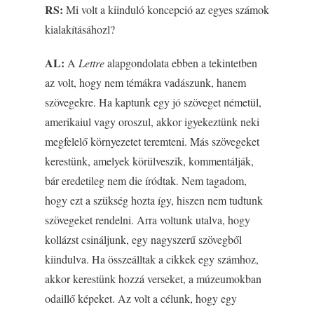
RS:
Mi volt a kiinduló koncepció az egyes számok
kialakításáhozl?
AL:
A
Lettre
alapgondolata ebben a tekintetben
az volt, hogy nem témákra vadászunk, hanem
szövegekre. Ha kaptunk egy jó szöveget németül,
amerikaiul vagy oroszul, akkor igyekeztünk neki
megfelelő környezetet teremteni. Más szövegeket
kerestünk, amelyek körülveszik, kommentálják,
bár eredetileg nem die íródtak. Nem tagadom,
hogy ezt a szükség hozta így, hiszen nem tudtunk
szövegeket rendelni. Arra voltunk utalva, hogy
kollázst csináljunk, egy nagyszerű szövegből
kiindulva. Ha összeálltak a cikkek egy számhoz,
akkor kerestünk hozzá verseket, a múzeumokban
odaillő képeket. Az volt a célunk, hogy egy