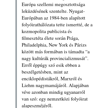
Európa szellemi megosztottsága
leküzdésének szentelte. Nyugat-
Európában az 1984-ben alapított
folyóirathálózata tette ismertté, de a
kozmopolita publicista és
filmesztéta élete során Prága,
Philadelphia, New York és Párizs
között más formában is támadta “a
nagy kultúrák provincializmusát”.
Erről éppúgy szó esik ebben a
beszélgetésben, mint az
enciklopédistákról, Marxról és
Liehm nagymamájáról. Alapjában
véve azonban mindig ugyanarról
van szó: egy nemzetközi folyóirat
alapeszméjéről.