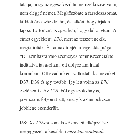
találja, hogy az egész kezd túl nemzetközivé válni,
nem eléggé német. Megköszönte a fáradozásomat,
küldött érte száz dollárt, és felkért, hogy írjak a
lapba. Ez történt. Képzelheti, hogy dühöngtem. A
címet egyébként,
L76
, mert az tetszett nekik,
megtartották. Én annak idején a legendás prágai
“D” színházra való személyes reminiszcenciáktól
indíttatva javasoltam, ott dolgoztam fiatal
koromban. Ott évadonként változtatták a nevüket:
D37, D38 és így tovább. Így lett volna az
L76
esetében is. Az
L76
-ból egy szokványos,
prvinciális folyóirat lett, amelyik aztán békésen
jobblétre szenderült.
RS:
Az
L76
-ra vonatkozó eredeti elképzelése
megegyezett a későbbi
Lettre internationale