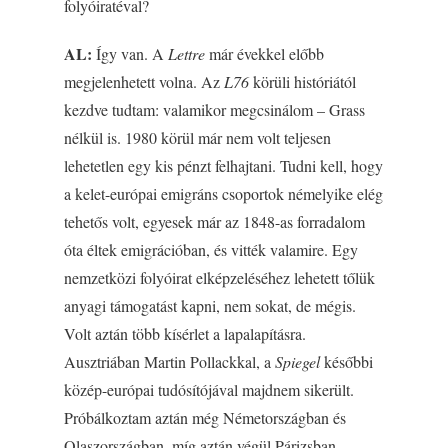
folyóiratéval?
AL:
Így van. A
Lettre
már évekkel előbb
megjelenhetett volna. Az
L76
körüli históriától
kezdve tudtam: valamikor megcsinálom – Grass
nélkül is. 1980 körül már nem volt teljesen
lehetetlen egy kis pénzt felhajtani. Tudni kell, hogy
a kelet-európai emigráns csoportok némelyike elég
tehetős volt, egyesek már az 1848-as forradalom
óta éltek emigrációban, és vitték valamire. Egy
nemzetközi folyóirat elképzeléséhez lehetett tőlük
anyagi támogatást kapni, nem sokat, de mégis.
Volt aztán több kísérlet a lapalapításra.
Ausztriában Martin Pollackkal, a
Spiegel
későbbi
közép-európai tudósítójával majdnem sikerült.
Próbálkoztam aztán még Németországban és
Olaszországban, míg aztán végül Párizsban