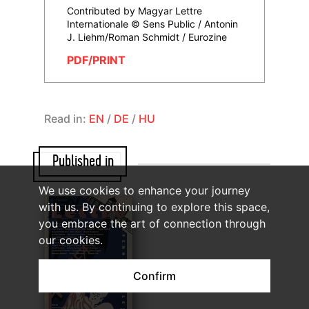
Contributed by Magyar Lettre
Internationale © Sens Public / Antonin
J. Liehm/Roman Schmidt / Eurozine
PDF/PRINT
Read in:
EN
/
DE
/
HU
Published in
We use cookies to enhance your journey
with us. By continuing to explore this space,
you embrace the art of connection through
our cookies.
Confirm