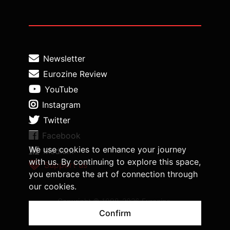
Newsletter
Eurozine Review
YouTube
Instagram
Twitter
Facebook
We use cookies to enhance your journey
Medium
with us. By continuing to explore this space,
Support us
you embrace the art of connection through
our cookies.
Copyright © 1998-2026 Eurozine,
www.eurozine.com. All rights reserved.
Confirm