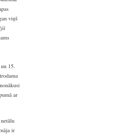
apas
gan viņš
ējā
ījams
 un 15.
atrodama
 nonākusi
opumā ar
 netālu
māja ir