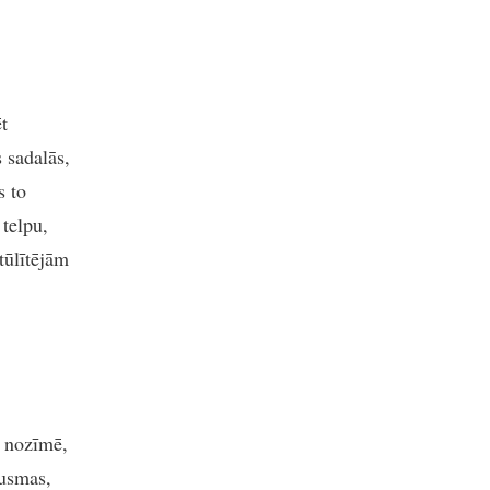
t
s sadalās,
s to
 telpu,
tūlītējām
ā nozīmē,
dusmas,