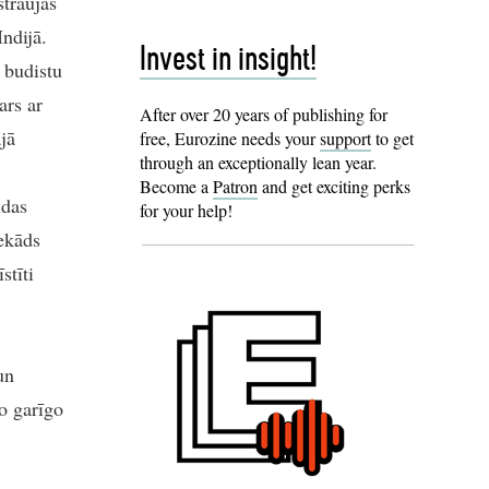
straujās
Indijā.
Invest in insight!
 budistu
ars ar
After over 20 years of publishing for
jā
free, Eurozine needs your
support
to get
through an exceptionally lean year.
Become a
Patron
and get exciting perks
udas
for your help!
nekāds
stīti
un
o garīgo