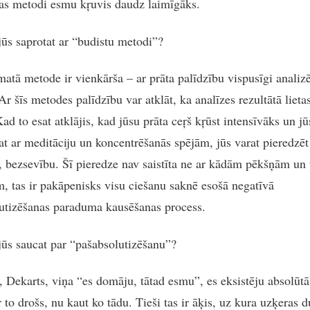
as metodi esmu kŗuvis daudz laimīgāks.
jūs saprotat ar “budistu metodi”?
matā metode ir vienkārša – ar prāta palīdzību vispusīgi analizē
Ar šīs metodes palīdzību var atklāt, ka analīzes rezultātā lieta
Kad to esat atklājis, kad jūsu prāta ceŗš kŗūst intensīvāks un jū
at ar meditāciju un koncentrēšanās spējām, jūs varat pieredzēt
 bezsevību. Šī pieredze nav saistīta ne ar kādām pēkšņām un 
, tas ir pakāpenisks visu ciešanu saknē esošā negatīvā
utizēšanas paraduma kausēšanas process.
jūs saucat par “pašabsolutizēšanu”?
, Dekarts, viņa “es domāju, tātad esmu”, es eksistēju absolūt
 to drošs, nu kaut ko tādu. Tieši tas ir āķis, uz kura uzķeras 