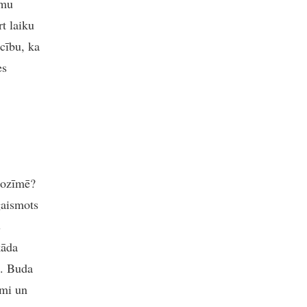
umu
t laiku
cību, ka
es
 nozīmē?
gaismots
s
kāda
i. Buda
umi un