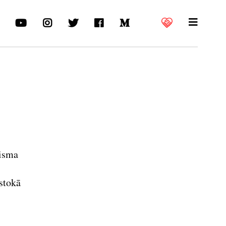
disma
stokā