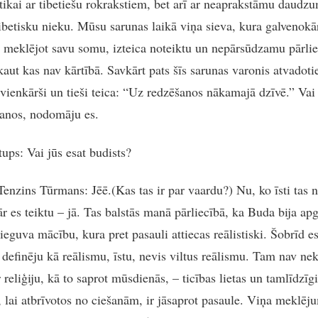
 tikai ar tibetiešu rokrakstiem, bet arī ar neaprakstāmu daudz
ibetisku nieku. Mūsu sarunas laikā viņa sieva, kura galvenokār
, meklējot savu somu, izteica noteiktu un nepārsūdzamu pārlie
kaut kas nav kārtībā. Savkārt pats šīs sarunas varonis atvadoti
vienkārši un tieši teica: “Uz redzēšanos nākamajā dzīvē.” Vai
anos, nodomāju es.
tups
: Vai jūs esat budists?
Tenzins Tūrmans
: Jēē.(Kas tas ir par vaardu?) Nu, ko īsti tas
ār es teiktu – jā. Tas balstās manā pārliecībā, ka Buda bija ap
ieguva mācību, kura pret pasauli attiecas reālistiski. Šobrīd e
definēju kā reālismu, īstu, nevis viltus reālismu. Tam nav ne
 reliģiju, kā to saprot mūsdienās, – ticības lietas un tamlīdzīg
a, lai atbrīvotos no ciešanām, ir jāsaprot pasaule. Viņa meklēj