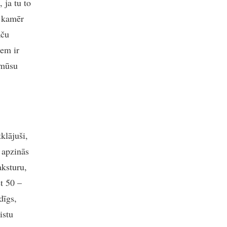
 ja tu to
, kamēr
aču
iem ir
 mūsu
tklājuši,
 apzinās
aksturu,
st 50 –
dīgs,
istu