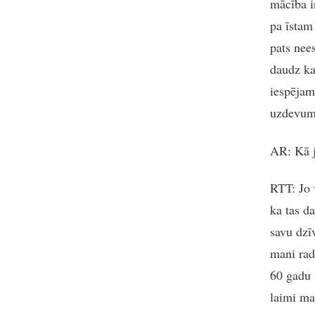
mācība ir
pa īstam
pats nee
daudz ka
iespējam
uzdevums 
AR
: Kā 
RTT
: Jo
ka tas d
savu dzīv
mani radi
60 gadu 
laimi ma