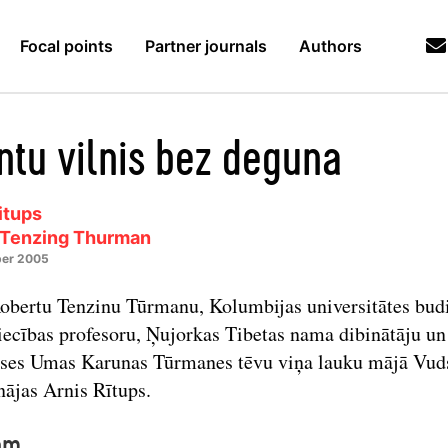
Focal points
Partner journals
Authors
ntu vilnis bez deguna
itups
 Tenzing Thurman
er 2005
obertu Tenzinu Tūrmanu, Kolumbijas universitātes bu
iecības profesoru, Ņujorkas Tibetas nama dibinātāju un
ises Umas Karunas Tūrmanes tēvu viņa lauku mājā Vud
nājas Arnis Rītups.
am