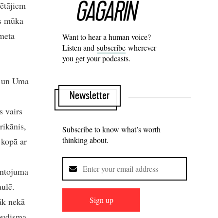
ētājiem
as mūka
ameta
Want to hear a human voice?
Listen and
subscribe
wherever
you get your podcasts.
s un Uma
Newsletter
s vairs
rikānis,
Subscribe to know what’s worth
thinking about.
 kopā ar
antojuma
ulē.
Sign up
āk nekā
budisma