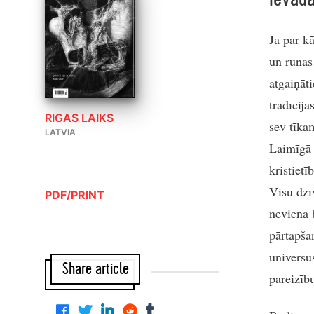
Ja par kā
un runas
atgaiņāti
tradīcija
RIGAS LAIKS
sev tīkam
LATVIA
Laimīgā 
kristietī
Visu dzī
PDF/PRINT
neviena 
pārtapšan
universu
Share article
pareizību