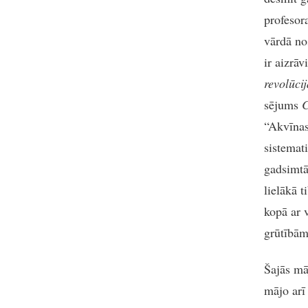
profesor
vārdā no
ir aizrā
revolūcij
sējums
C
“Akvīnas
sistemat
gadsimtā
lielākā 
kopā ar 
grūtībām
Šajās mā
mājo arī