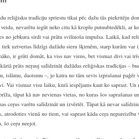
du reliģisku tradīciju spriestu tikai pēc dažu tās piekritēju d
 veida, nevarētu iegūt neko citu kā kroplu putnubiedēkli, ar k
es no jebkura sirdi vai prātu svilinoša impulsa. Laikā, kad rel
s tiek uztvertas līdzīgi dažādu sieru šķirnēm, starp kurām var i
āko, ir grūti domāt, ka viss nav viens, bet vismaz divi vai trīs
kārtā prāts neŗauj salīdzināt dažādas reliģiskas tradīcijas – b
bu, islāmu, daoismu –, jo katra no tām sevis izprašanai paģēr v
vi. Vai vismaz visu laiku, kurā iespējams kaut ko saprast. Un 
brīža, tāpat kā nav nevienas vietas, no kuras šos saprašanas u
as ceŗus varētu salīdzināt un izvērtēt. Tāpat kā nevar salīdzin
s, atrodoties vienā no tiem, vai saprast kāda ceŗa nepareizību 
, šo ceŗu neejot.