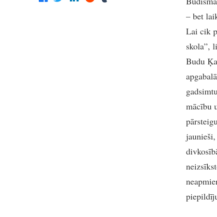
Budisma 
– bet lai
Lai cik 
skola”, l
Budu Ķa
apgabalā
gadsimtu
mācību u
pārsteigu
jaunieši,
divkosīb
neizsīks
neapmier
piepildī