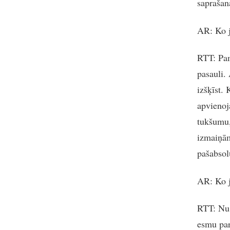
saprašan
AR
: Ko 
RTT
: Pa
pasauli. 
izšķīst. 
apvienoj
tukšumu,
izmaiņām
pašabsol
AR
: Ko 
RTT
: Nu
esmu par