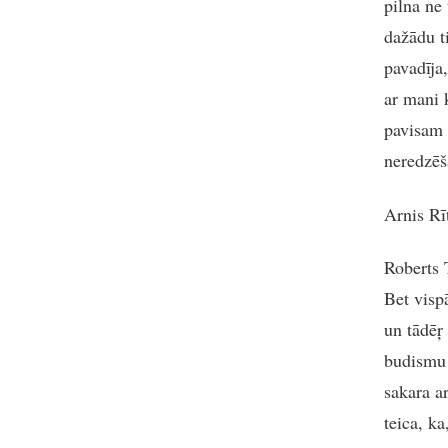
pilna ne
dažādu t
pavadīja
ar mani 
pavisam 
neredzēš
Arnis Rī
Roberts 
Bet visp
un tādēŗ 
budismu 
sakara ar
teica, k