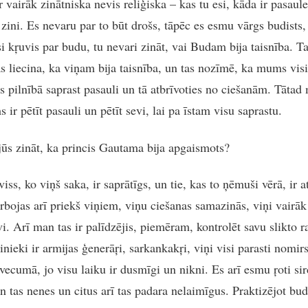
 vairāk zinātniska nevis reliģiska – kas tu esi, kāda ir pasaule,
 zini. Es nevaru par to būt drošs, tāpēc es esmu vārgs budists
si kŗuvis par budu, tu nevari zināt, vai Budam bija taisnība. T
s liecina, ka viņam bija taisnība, un tas nozīmē, ka mums vis
s pilnībā saprast pasauli un tā atbrīvoties no ciešanām. Tātad
ir pētīt pasauli un pētīt sevi, lai pa īstam visu saprastu.
jūs zināt, ka princis Gautama bija apgaismots?
 viss, ko viņš saka, ir saprātīgs, un tie, kas to ņēmuši vērā, ir a
arbojas arī priekš viņiem, viņu ciešanas samazinās, viņi vairāk
i. Arī man tas ir palīdzējis, piemēram, kontrolēt savu slikto r
nieki ir armijas ģenerāŗi, sarkankakŗi, viņi visi parasti nomir
vecumā, jo visu laiku ir dusmīgi un nikni. Es arī esmu ŗoti sir
n tas nenes un citus arī tas padara nelaimīgus. Praktizējot bud