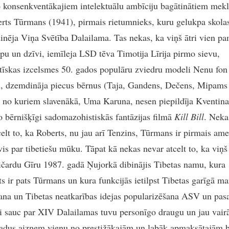
 konsenkventākajiem intelektuālu ambīciju bagātinātiem mekl
erts Tūrmans (1941), pirmais rietumnieks, kuru gelukpa skol
dinēja Viņa Svētība Dalailama. Tas nekas, ka viņš ātri vien p
pu un dzīvi, iemīleja LSD tēva Timotija Līrija pirmo sievu,
ātīskas izcelsmes 50. gados populāru zviedru modeli Nenu fon
, dzemdināja piecus bērnus (Taja, Gandens, Dečens, Mipam
 no kuriem slavenākā, Uma Karuna, nesen piepildīja Kventina
o bērnišķīgi sadomazohistiskās fantāzijas filmā
Kill Bill
. Neka
celt to, ka Roberts, nu jau arī Tenzins, Tūrmans ir pirmais ame
vis par tibetiešu mūku. Tāpat kā nekas nevar atcelt to, ka viņš
ičardu Gīru 1987. gadā Ņujorkā dibinājis Tibetas namu, kura
ts ir pats Tūrmans un kura funkcijās ietilpst Tibetas garīgā m
ana un Tibetas neatkarības idejas popularizēšana ASV un pasa
i sauc par XIV Dalailamas tuvu personīgo draugu un jau vair
adus aizņem vienu no prestižākajām un labāk apmaksātajām 