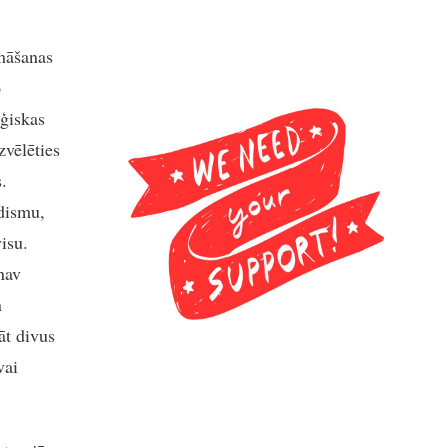
omāšanas
o
iģiskas
zvēlēties
.
udismu,
isu.
nav
n
āt divus
vai