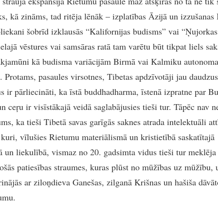
straujā ekspansija Rietumu pasaulē maz atšķiras no tā ne tik 
ks, kā zināms, tad ritēja lēnāk – izplatības Āzijā un izzušanas 
pliekani šobrīd izklausās “Kalifornijas budisms” vai “Ņujorkas
ielajā vēstures vai samsāras ratā tam varētu būt tikpat liels sak
kjamūni kā budisma variācijām Birmā vai Kalmiku autonoma
. Protams, pasaules virsotnes, Tibetas apdzīvotāji jau daudzus
s ir pārliecināti, ka īstā buddhadharma, īstenā izpratne par B
n ceŗu ir visīstākajā veidā saglabājusies tieši tur. Tāpēc nav 
ms, ka tieši Tibetā savas garīgās saknes atrada intelektuāli attī
 kuri, vīlušies Rietumu materiālismā un kristietībā saskatītajā
ā un liekulībā, vismaz no 20. gadsimta vidus tieši tur meklēja
tošās patiesības straumes, kuras plūst no mūžības uz mūžību, 
inājās ar ziloņdieva Ganešas, zilganā Krišnas un hašiša dāvāt
jumu.