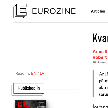
Articles
Kva
Arnis R
Robert
16 Novemb
Ar R
Read in:
EN
/
LV
pētn
aktr
Published in
saru
Ievad