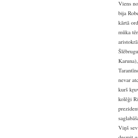
Viens no
bija Rob
kārtā or
mūka tēr
aristokr
Šlēbrugu
Karuna),
Tarantīn
nevar at
kurš kŗu
kolēģi R
preziden
saglabāš
Viņš sev
desmit g