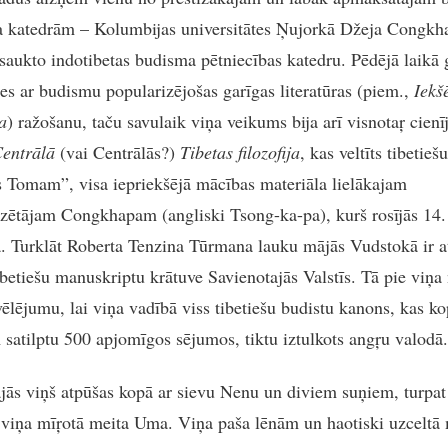
a katedrām – Kolumbijas universitātes Ņujorkā Džeja Congkh
saukto indotibetas budisma pētniecības katedru. Pēdējā laikā 
vies ar budismu popularizējošas garīgas literatūras (piem.,
Iekš
a
) ražošanu, taču savulaik viņa veikums bija arī visnotaŗ cien
entrālā
(vai Centrālās?)
Tibetas filozofija
, kas veltīts tibetiešu
 Tomam”, visa iepriekšējā mācības materiāla lielākajam
izētājam Congkhapam (angliski Tsong-ka-pa), kurš rosījās 14.
. Turklāt Roberta Tenzina Tūrmana lauku mājās Vudstokā ir 
tibetiešu manuskriptu krātuve Savienotajās Valstīs. Tā pie viņa
vēlējumu, lai viņa vadībā viss tibetiešu budistu kanons, kas k
 satilptu 500 apjomīgos sējumos, tiktu iztulkots angŗu valodā.
jās viņš atpūšas kopā ar sievu Nenu un diviem suņiem, turpat
 viņa mīŗotā meita Uma. Viņa paša lēnām un haotiski uzceltā 