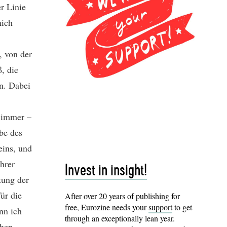
r Linie
mich
, von der
, die
en. Dabei
h immer –
ibe des
eins, und
hrer
Invest in insight!
tung der
ür die
After over 20 years of publishing for
free, Eurozine needs your
support
to get
nn ich
through an exceptionally lean year.
chen