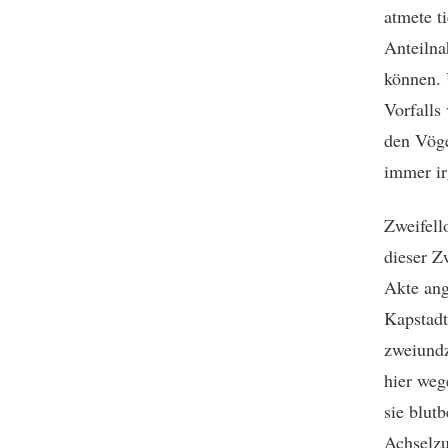
atmete t
Anteilna
können. 
Vorfalls
den Vöge
immer i
Zweifell
dieser Z
Akte ang
Kapstadt
zweiundz
hier weg
sie blut
Achselzu