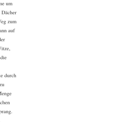
rme um
e Dächer
 Weg zum
ann auf
der
itze,
 die
ie durch
zu
 Menge
schen
prang.
s