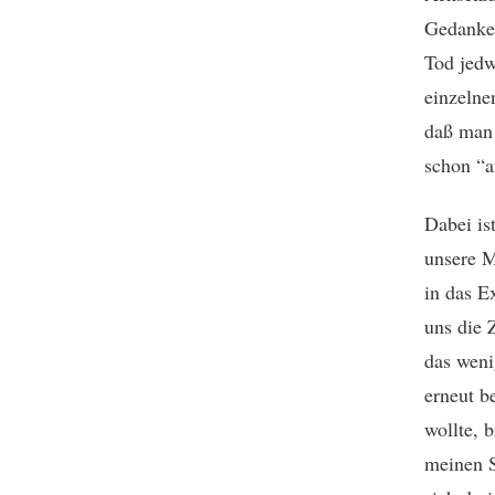
Gedanke 
Tod jedw
einzelne
daß man 
schon “a
Dabei is
unsere M
in das E
uns die 
das weni
erneut b
wollte, b
meinen S