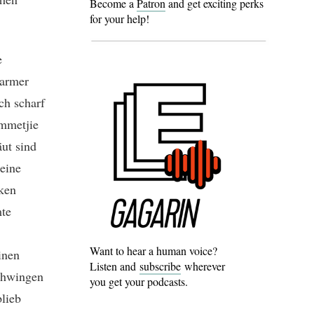
Become a
Patron
and get exciting perks
for your help!
e
warmer
ch scharf
mmetjie
äut sind
eine
cken
mte
Want to hear a human voice?
inen
Listen and
subscribe
wherever
chwingen
you get your podcasts.
lieb