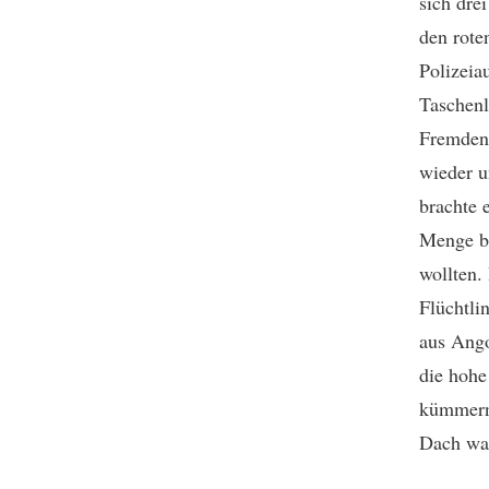
sich dre
den rote
Polizeia
Taschenl
Fremdenh
wieder u
brachte 
Menge br
wollten
Flüchtli
aus Ango
die hohe
kümmern,
Dach war