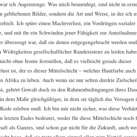
war ich Augenzeuge. Was mich beunruhigt, sind nicht in erste
en gebliebenen Bilder, sondern die Art und Weise, in der ich 
verhielt. Ich spüre einen Machtverlust, ein Vordringen sozialer
, und mit ihr ein Schwinden jener Fähigkeit zur Anteilnahme
r überzeugt war, daß sie denen entgegengebracht werden muß
n Widrigkeiten gesellschaftlicher Randexistenz zu leiden hab
icht ohne Ironie feststellen, daß es vielleicht gerade dieser
lust ist, der es dieser Mittelschicht – welcher Hautfarbe auc
 in Afrika zu leben. Auch wenn sie nur selten direkte Zielsche
ist, gehört Gewalt doch zu den Rahmenbedingungen ihres Das
 in dem Maße gleichgültiger, in dem sie täglich das Versagen i
 Kode erleben muß. Ich bin mir nicht sicher, was diese Verhär
n letzten Endes bedeutet, weder für diese Mittelschicht noch f
haft als Ganzes, und schon gar nicht für die Zukunft, auch we
acht hege, daß sie trotz allem einmal allen zum Vorteil gerei