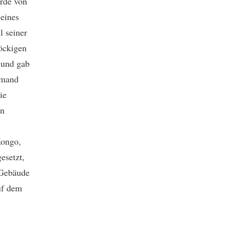
urde von
eines
l seiner
öckigen
 und gab
emand
ie
en
Kongo,
esetzt,
 Gebäude
uf dem