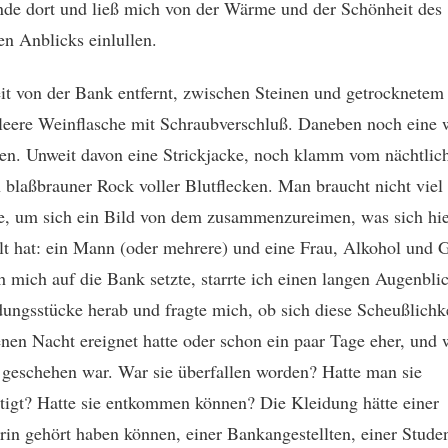
nde dort und ließ mich von der Wärme und der Schönheit des
len Anblicks einlullen.
it von der Bank entfernt, zwischen Steinen und getrocknetem
 leere Weinflasche mit Schraubverschluß. Daneben noch eine w
en. Unweit davon eine Strickjacke, noch klamm vom nächtlic
 blaßbrauner Rock voller Blutflecken. Man braucht nicht viel
e, um sich ein Bild von dem zusammenzureimen, was sich hi
lt hat: ein Mann (oder mehrere) und eine Frau, Alkohol und 
h mich auf die Bank setzte, starrte ich einen langen Augenbli
dungsstücke herab und fragte mich, ob sich diese Scheußlichke
nen Nacht ereignet hatte oder schon ein paar Tage eher, und 
 geschehen war. War sie überfallen worden? Hatte man sie
tigt? Hatte sie entkommen können? Die Kleidung hätte einer
rin gehört haben können, einer Bankangestellten, einer Studen