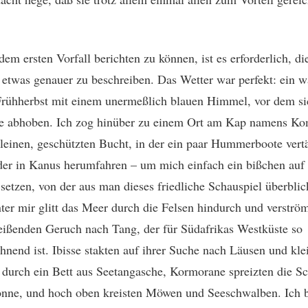
em ersten Vorfall berichten zu können, ist es erforderlich, di
 etwas genauer zu beschreiben. Das Wetter war perfekt: ein 
rühherbst mit einem unermeßlich blauen Himmel, vor dem si
e abhoben. Ich zog hinüber zu einem Ort am Kap namens Ko
kleinen, geschützten Bucht, in der ein paar Hummerboote vert
er in Kanus herumfahren – um mich einfach ein bißchen auf 
setzen, von der aus man dieses friedliche Schauspiel überbli
ter mir glitt das Meer durch die Felsen hindurch und verströ
eißenden Geruch nach Tang, der für Südafrikas Westküste so
hnend ist. Ibisse stakten auf ihrer Suche nach Läusen und kle
durch ein Bett aus Seetangasche, Kormorane spreizten die S
onne, und hoch oben kreisten Möwen und Seeschwalben. Ich b