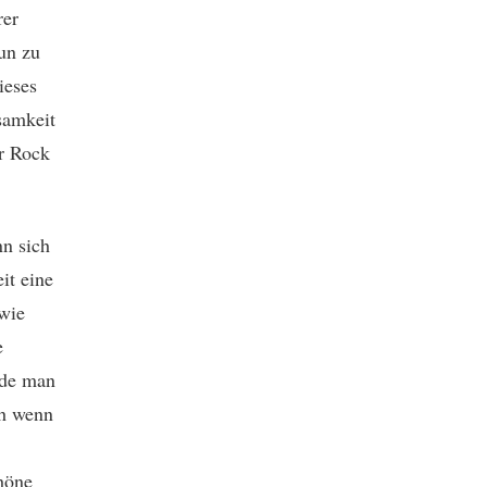
rer
un zu
ieses
samkeit
er Rock
nn sich
it eine
 wie
e
rde man
ch wenn
höne