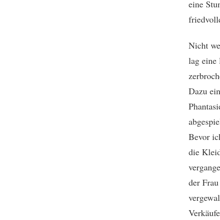
eine Stu
friedvol
Nicht we
lag eine
zerbroch
Dazu ein
Phantasi
abgespie
Bevor ic
die Klei
vergange
der Frau
vergewal
Verkäufe