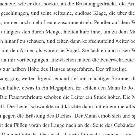
achtete, wie er dort hockte, an die Brüstung gedrückt, die A
 geschlungen, und seine seltsame, endlose Klage, die über di
e, immer noch mehr Leute zusammentrieb. Pendler auf dem
drängten sich durch Menge, hielten kurz inne, um zu dem M
 hinauf zu schauen, und eilten dann kopfschüttelnd weiter o
 mit den Armen als wären sie Vögel. Sie lachten und rissen W
 an mir vorübergingen. Inzwischen hatten die Feuerwehrleute
is zur halben Höhe des Hauses ausgefahren. Der trübselige
ang ging weiter. Irgend jemand rief mit mächtiger Stimme, d
ßen hallte, etwas in ein Megaphon. Er schien den Mann Jo-Jo 
Die Feuerwehrleute schoben die Leiter ein Stück höher. Die
ill. Die Leiter schwankte und krachte dann mit einem metalli
 gegen die Brüstung des Daches. Der Mann erhob sich und s
mit den Füßen voran der Länge nach an der Seite des Gebäude
. Dann ertönte das Geräusch, das ein Ei macht, wenn es vom