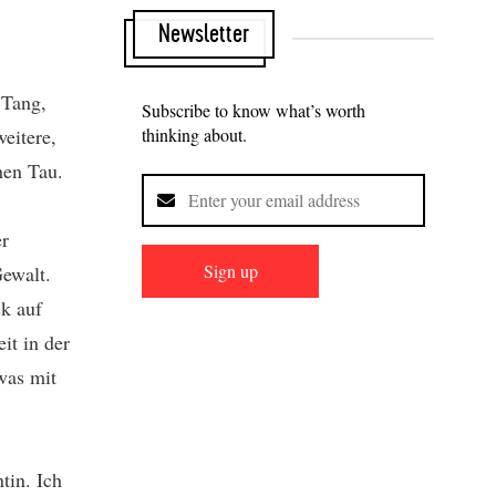
Newsletter
 Tang,
Subscribe to know what’s worth
thinking about.
eitere,
hen Tau.
er
Sign up
Gewalt.
ck auf
it in der
was mit
tin. Ich