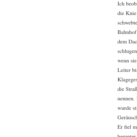
Ich beob
die Knie
schwebt
Bahnhof 
dem Dach
schlugen
wenn sie
Leiter b
Klageges
die Stra
nennen. 
wurde st
Geräusch
Er fiel 
herunter