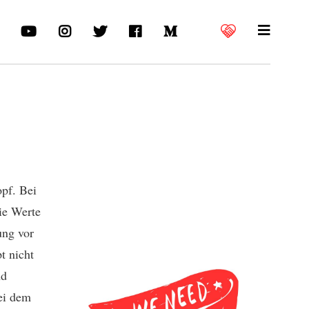
opf. Bei
ie Werte
ung vor
t nicht
nd
ei dem