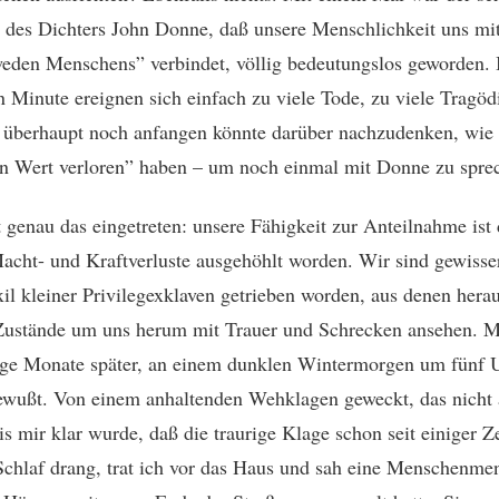
des Dichters John Donne, daß unsere Menschlichkeit uns mi
eden Menschens” verbindet, völlig bedeutungslos geworden. I
n Minute ereignen sich einfach zu viele Tode, zu viele Tragödi
überhaupt noch anfangen könnte darüber nachzudenken, wie 
n Wert verloren” haben – um noch einmal mit Donne zu spre
t genau das eingetreten: unsere Fähigkeit zur Anteilnahme ist
acht- und Kraftverluste ausgehöhlt worden. Wir sind gewiss
xil kleiner Privilegexklaven getrieben worden, aus denen hera
Zustände um uns herum mit Trauer und Schrecken ansehen. M
ge Monate später, an einem dunklen Wintermorgen um fünf 
ewußt. Von einem anhaltenden Wehklagen geweckt, das nicht
is mir klar wurde, daß die traurige Klage schon seit einiger Ze
chlaf drang, trat ich vor das Haus und sah eine Menschenmen