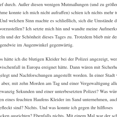
ief durch. Außer diesen wenigen Mutmaßungen (und zu größe
hme konnte ich mich nicht aufraffen) schien ich nichts mehr t
Und welchen Sinn machte es schließlich, sich die Umstände d
 vorzustellen? Ich setzte mich hin und wandte meine Aufmerk
ln und der Schönheit dieses Tages zu. Trotzdem blieb mir d
rgendwie im Augenwinkel gegenwärtig.
os hätte ich die blutigen Kleider bei der Polizei angezeigt, we
wischenfall in Europa ereignet hätte. Dann wären mit Sicherhe
elegt und Nachforschungen angestellt worden. In einer Stadt
 aber, mit zehn Morden am Tag und einer Vergewaltigung all
wanzig Sekunden und einer unterbesetzten Polizei? Was wü
en eines feuchten Haufens Kleider im Sand unternehmen, au
befleckt sind? Nichts. Und was konnte ich gegen ihr hilfloses
cken ausrichten? Ebenfalls nichts. Mit einem Mal war der sc