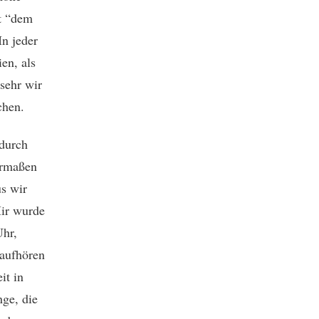
t “dem
n jeder
en, als
sehr wir
chen.
 durch
ermaßen
us wir
ir wurde
Uhr,
 aufhören
it in
ge, die