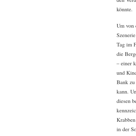
könnte.
Um von d
Szenerie
Tag im F
die Berg
– einer 
und Kind
Bank zu 
kann. Un
diesen b
kennzeic
Krabben 
in der S