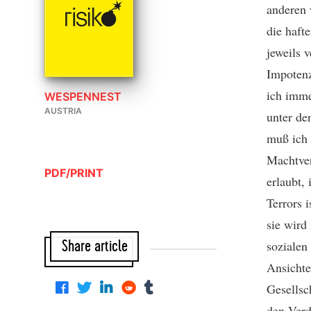
anderen 
die haft
jeweils 
Impotenz
ich imme
WESPENNEST
AUSTRIA
unter de
muß ich n
Machtver
PDF/PRINT
erlaubt,
Terrors 
sie wird
sozialen
Share article
Ansichte
Gesellsc
den Verd