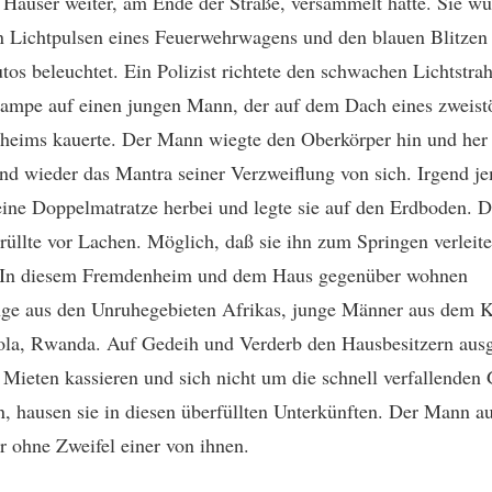
i Häuser weiter, am Ende der Straße, versammelt hatte. Sie w
n Lichtpulsen eines Feuerwehrwagens und den blauen Blitzen 
utos beleuchtet. Ein Polizist richtete den schwachen Lichtstrah
ampe auf einen jungen Mann, der auf dem Dach eines zweist
eims kauerte. Der Mann wiegte den Oberkörper hin und her
nd wieder das Mantra seiner Verzweiflung von sich. Irgend j
eine Doppelmatratze herbei und legte sie auf den Erdboden. D
üllte vor Lachen. Möglich, daß sie ihn zum Springen verleit
. In diesem Fremdenheim und dem Haus gegenüber wohnen
nge aus den Unruhegebieten Afrikas, junge Männer aus dem 
la, Rwanda. Auf Gedeih und Verderb den Hausbesitzern ausg
 Mieten kassieren und sich nicht um die schnell verfallenden
 hausen sie in diesen überfüllten Unterkünften. Der Mann a
 ohne Zweifel einer von ihnen.