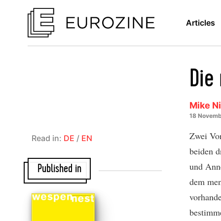
Articles
Die
Mike Ni
18 Novemb
Zwei Vor
Read in:
DE
/
EN
beiden d
und Anne
Published in
dem mens
vorhande
bestimme