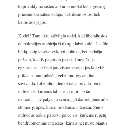
trapi valdymo sistema, kuriai nuolat kelia grėsmę
priešininkai šalies viduje, tiek dešiniosios, tiek
kairiosios jėgos.
Kodėl? Tam tikru atžvilgiu todėl, kad liberaliosios
demokratijos ambicija iš tikrųjų labai kukli. Ji siūlo
būdą, kaip teisėtai vykdyti politiką, bet nedalija
pažadų, kad iš pagrindų pakeis žmogiškąją
egzistenciją ar bent jau visuomenę, o jos kokybė
priklauso nuo piliečių gebėjimo įgyvendinti
savivaldą. Liberalioji demokratija privalo remtis
individais, kuriems labiausiai rūpi – o tai
natūralu – jie patys, jų šeima, gal dar religinės arba
etninės grupės, kuriai priklauso, interesai. Šiuos
individus reikia paversti piliečiais, kuriems rūpėtų
bendruomeninis interesas, kartais net nustelbiantis