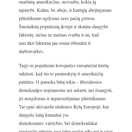
suartintų amerikiečius, nesvarbu, kokia jų
tapatybė. Kaltas, be abejo, ir kairiųjų abejingumas
pilietiškumo ugdymui savo pačių gretose.
Šiuolaikinį populizmą įkvėpė ir skatina daugybė
faktorių, tačiau ne mažiau svarbu ir tai, kad
tam tikri faktoriai jau seniai išbraukti iš
darbotvarkės.
Taigi su populizmu kovojantys europiečiai turėtų
suklusti, kad šio to pasimokytų iš amerikiečių
patirties. O pamoka būtų tokia – liberaliosios
demokratijos neįmanoma nei sukurti, nei išsaugoti,
jei neugdomas ir nepuoselėjamas pilietiškumas.
Tai ypač akivaizdu nūdienos Rytų Europoje, kur
daugelis šalių formaliai yra
demokratinės valstybės, bet demokratiškai
mąstančių piliečių jose labai mažai arba net ir visai