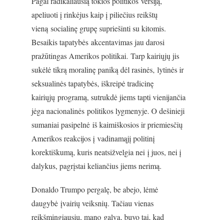
Pagal radikaliausią tokios politikos versiją,
apeliuoti į rinkėjus kaip į piliečius reikštų
vieną socialinę grupę supriešinti su kitomis.
Besaikis tapatybės akcentavimas jau darosi
pražūtingas Amerikos politikai. Tarp kairiųjų jis
sukėlė tikrą moralinę paniką dėl rasinės, lytinės ir
seksualinės tapatybės, iškreipė tradicinę
kairiųjų programą, sutrukdė jiems tapti vienijančia
jėga nacionalinės politikos lygmenyje. O dešinieji
sumaniai pasipelnė iš kaimiškosios ir priemiesčių
Amerikos reakcijos į vadinamąjį politinį
korektiškumą, kuris neatsižvelgia nei į juos, nei į
dalykus, pagrįstai keliančius jiems nerimą.
Donaldo Trumpo pergalę, be abejo, lėmė
daugybė įvairių veiksnių. Tačiau vienas
reikšmingiausių, mano galva, buvo tai, kad