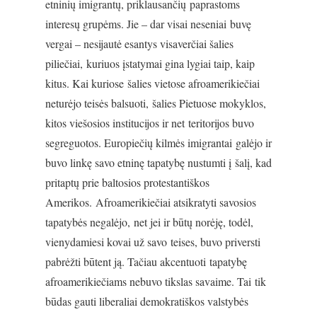
etninių imigrantų, priklausančių paprastoms
interesų grupėms. Jie – dar visai neseniai buvę
vergai – nesijautė esantys visaverčiai šalies
piliečiai, kuriuos įstatymai gina lygiai taip, kaip
kitus. Kai kuriose šalies vietose afroamerikiečiai
neturėjo teisės balsuoti, šalies Pietuose mokyklos,
kitos viešosios institucijos ir net teritorijos buvo
segreguotos. Europiečių kilmės imigrantai galėjo ir
buvo linkę savo etninę tapatybę nustumti į šalį, kad
pritaptų prie baltosios protestantiškos
Amerikos. Afroamerikiečiai atsikratyti savosios
tapatybės negalėjo, net jei ir būtų norėję, todėl,
vienydamiesi kovai už savo teises, buvo priversti
pabrėžti būtent ją. Tačiau akcentuoti tapatybę
afroamerikiečiams nebuvo tikslas savaime. Tai tik
būdas gauti liberaliai demokratiškos valstybės