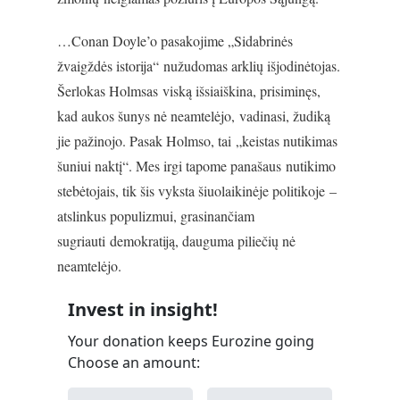
…Conan Doyle’o pasakojime „Sidabrinės
žvaigždės istorija“ nužudomas arklių išjodinėtojas.
Šerlokas Holmsas viską išsiaiškina, prisiminęs,
kad aukos šunys nė neamtelėjo, vadinasi, žudiką
jie pažinojo. Pasak Holmso, tai „keistas nutikimas
šuniui naktį“. Mes irgi tapome panašaus nutikimo
stebėtojais, tik šis vyksta šiuolaikinėje politikoje –
atslinkus populizmui, grasinančiam
sugriauti demokratiją, dauguma piliečių nė
neamtelėjo.