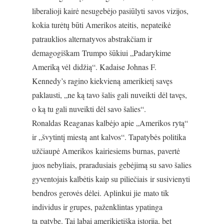
liberalioji kairė nesugebėjo pasiūlyti savos vizijos,
kokia turėtų būti Amerikos ateitis, nepateikė
patrauklios alternatyvos abstrakčiam ir
demagogiškam Trumpo šūkiui „Padarykime
Ameriką vėl didžią“. Kadaise Johnas F.
Kennedy’s ragino kiekvieną amerikietį savęs
paklausti, „ne ką tavo šalis gali nuveikti dėl tavęs,
o ką tu gali nuveikti dėl savo šalies“.
Ronaldas Reaganas kalbėjo apie „Amerikos rytą“
ir „švytintį miestą ant kalvos“. Tapatybės politika
užčiaupė Amerikos kairiesiems burnas, pavertė
juos nebyliais, praradusiais gebėjimą su savo šalies
gyventojais kalbėtis kaip su piliečiais ir susivienyti
bendros gerovės dėlei. Aplinkui jie mato tik
individus ir grupes, paženklintas ypatinga
ta patybe. Tai labai amerikietiška istorija, bet