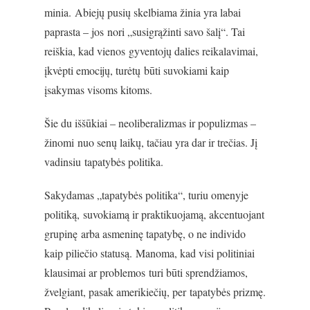
minia. Abiejų pusių skelbiama žinia yra labai
paprasta – jos nori „susigrąžinti savo šalį“. Tai
reiškia, kad vienos gyventojų dalies reikalavimai,
įkvėpti emocijų, turėtų būti suvokiami kaip
įsakymas visoms kitoms.
Šie du iššūkiai – neoliberalizmas ir populizmas –
žinomi nuo senų laikų, tačiau yra dar ir trečias. Jį
vadinsiu tapatybės politika.
Sakydamas „tapatybės politika“, turiu omenyje
politiką, suvokiamą ir praktikuojamą, akcentuojant
grupinę arba asmeninę tapatybę, o ne individo
kaip piliečio statusą. Manoma, kad visi politiniai
klausimai ar problemos turi būti sprendžiamos,
žvelgiant, pasak amerikiečių, per tapatybės prizmę.