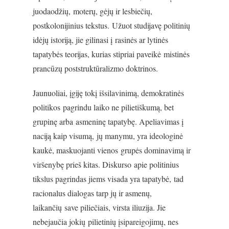
juodaodžių, moterų, gėjų ir lesbiečių,
postkolonijinius tekstus. Užuot studijavę politinių
idėjų istoriją, jie gilinasi į rasinės ar lytinės
tapatybės teorijas, kurias stipriai paveikė mistinės
prancūzų poststruktūralizmo doktrinos.
Jaunuoliai, įgiję tokį išsilavinimą, demokratinės
politikos pagrindu laiko ne pilietiškumą, bet
grupinę arba asmeninę tapatybę. Apeliavimas į
naciją kaip visumą, jų manymu, yra ideologinė
kaukė, maskuojanti vienos grupės dominavimą ir
viršenybę prieš kitas. Diskurso apie politinius
tikslus pagrindas jiems visada yra tapatybė, tad
racionalus dialogas tarp jų ir asmenų,
laikančių save piliečiais, virsta iliuzija. Jie
nebejaučia jokių pilietinių įsipareigojimų, nes