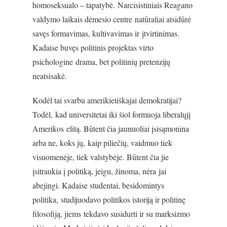
homoseksualo – tapatybė. Narcisistiniais Reagano
valdymo laikais dėmesio centre natūraliai atsidūrė
savęs formavimas, kultivavimas ir įtvirtinimas.
Kadaise buvęs politinis projektas virto
psichologine drama, bet politinių pretenzijų
neatsisakė.
Kodėl tai svarbu amerikietiškajai demokratijai?
Todėl, kad universitetai iki šiol formuoja liberalųjį
Amerikos elitą. Būtent čia jaunuoliai įsisąmonina
arba ne, koks jų, kaip piliečių, vaidmuo tiek
visuomenėje, tiek valstybėje. Būtent čia jie
įsitraukia į politiką, jeigu, žinoma, nėra jai
abejingi. Kadaise studentai, besidomintys
politika, studijuodavo politikos istoriją ir politinę
filosofiją, jiems tekdavo susidurti ir su marksizmo