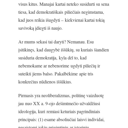
visus kitus. Manajai kartai neteko susidurti su sena
tiesa, kad demokratiškais piliečiais negimstama,
kad juos reikia išugdyti – kiekvienai kartai tokią
savivoką įdiegti iš naujo.
Ar mums sekasi tai daryti? Nemanau. Esu
įsitikinęs, kad daugybė iššūkių, su kuriais šiandien
susiduria demokratija, kyla dėl to, kad
nebemokame ar nebenorime ugdyti piliečių ir
suteikti jiems balso. Pakalbėkime apie tris
konkrečius nūdienos iššūkius.
Pirmasis yra neoliberalizmas, politinę vaizduotę
jau nuo XX a. 9-ojo dešimtmečio užvaldžiusi
ideologija, kuri remiasi keturiais pagrindiniais
principais: (1) esame absoliučiai laisvi individai,
nesaistomi jokių prigimtinių ar istorinių