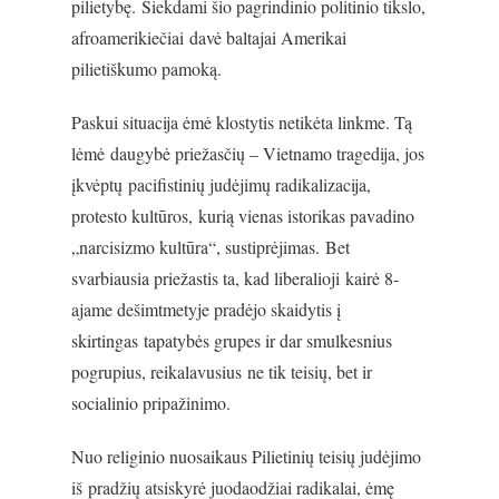
pilietybę. Siekdami šio pagrindinio politinio tikslo,
afroamerikiečiai davė baltajai Amerikai
pilietiškumo pamoką.
Paskui situacija ėmė klostytis netikėta linkme. Tą
lėmė daugybė priežasčių – Vietnamo tragedija, jos
įkvėptų pacifistinių judėjimų radikalizacija,
protesto kultūros, kurią vienas istorikas pavadino
„narcisizmo kultūra“, sustiprėjimas. Bet
svarbiausia priežastis ta, kad liberalioji kairė 8-
ajame dešimtmetyje pradėjo skaidytis į
skirtingas tapatybės grupes ir dar smulkesnius
pogrupius, reikalavusius ne tik teisių, bet ir
socialinio pripažinimo.
Nuo religinio nuosaikaus Pilietinių teisių judėjimo
iš pradžių atsiskyrė juodaodžiai radikalai, ėmę