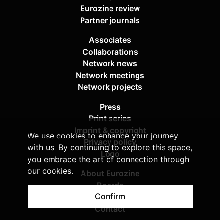
Eurozine review
Partner journals
Associates
Collaborations
Network news
Network meetings
Network projects
Press
Print series
Imprint & copyright
We use cookies to enhance your journey
Privacy policy
with us. By continuing to explore this space,
Logo
you embrace the art of connection through
our cookies.
About Eurozine
Boards
Confirm
Sponsors
Contact