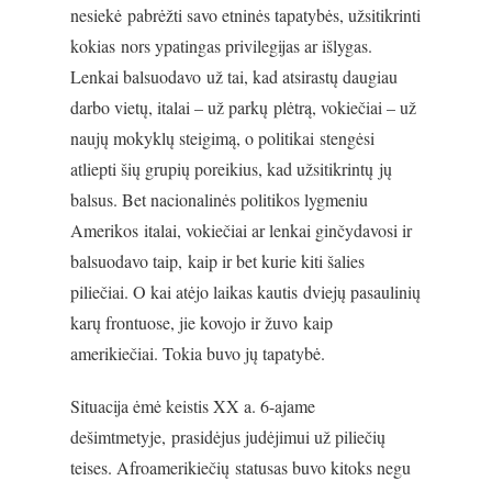
nesiekė pabrėžti savo etninės tapatybės, užsitikrinti
kokias nors ypatingas privilegijas ar išlygas.
Lenkai balsuodavo už tai, kad atsirastų daugiau
darbo vietų, italai – už parkų plėtrą, vokiečiai – už
naujų mokyklų steigimą, o politikai stengėsi
atliepti šių grupių poreikius, kad užsitikrintų jų
balsus. Bet nacionalinės politikos lygmeniu
Amerikos italai, vokiečiai ar lenkai ginčydavosi ir
balsuodavo taip, kaip ir bet kurie kiti šalies
piliečiai. O kai atėjo laikas kautis dviejų pasaulinių
karų frontuose, jie kovojo ir žuvo kaip
amerikiečiai. Tokia buvo jų tapatybė.
Situacija ėmė keistis XX a. 6-ajame
dešimtmetyje, prasidėjus judėjimui už piliečių
teises. Afroamerikiečių statusas buvo kitoks negu