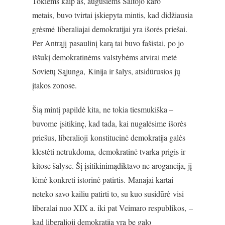
Tokiems kaip aš, augusiems Šaltojo karo
metais, buvo tvirtai įskiepyta mintis, kad didžiausia
grėsmė liberaliajai demokratijai yra išorės priešai.
Per Antrąjį pasaulinį karą tai buvo fašistai, po jo
iššūkį demokratinėms valstybėms atvirai metė
Sovietų Sąjunga, Kinija ir šalys, atsidūrusios jų
įtakos zonose.
Šią mintį papildė kita, ne tokia tiesmukiška –
buvome įsitikinę, kad tada, kai nugalėsime išorės
priešus, liberalioji konstitucinė demokratija galės
klestėti netrukdoma, demokratinė tvarka prigis ir
kitose šalyse. Šį įsitikinimądiktavo ne arogancija, jį
lėmė konkreti istorinė patirtis. Manajai kartai
neteko savo kailiu patirti to, su kuo susidūrė visi
liberalai nuo XIX a. iki pat Veimaro respublikos, –
kad liberalioji demokratija yra be galo