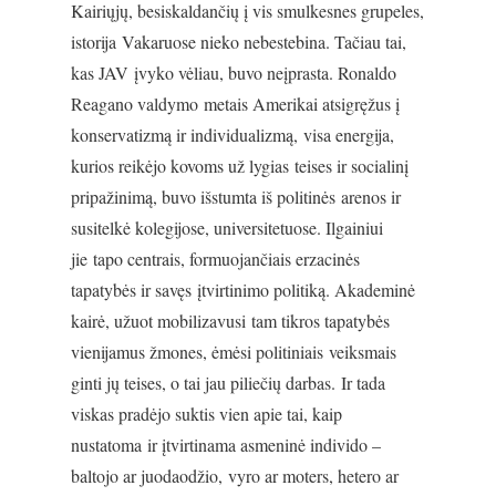
Kairiųjų, besiskaldančių į vis smulkesnes grupeles,
istorija Vakaruose nieko nebestebina. Tačiau tai,
kas JAV įvyko vėliau, buvo neįprasta. Ronaldo
Reagano valdymo metais Amerikai atsigręžus į
konservatizmą ir individualizmą, visa energija,
kurios reikėjo kovoms už lygias teises ir socialinį
pripažinimą, buvo išstumta iš politinės arenos ir
susitelkė kolegijose, universitetuose. Ilgainiui
jie tapo centrais, formuojančiais erzacinės
tapatybės ir savęs įtvirtinimo politiką. Akademinė
kairė, užuot mobilizavusi tam tikros tapatybės
vienijamus žmones, ėmėsi politiniais veiksmais
ginti jų teises, o tai jau piliečių darbas. Ir tada
viskas pradėjo suktis vien apie tai, kaip
nustatoma ir įtvirtinama asmeninė individo –
baltojo ar juodaodžio, vyro ar moters, hetero ar