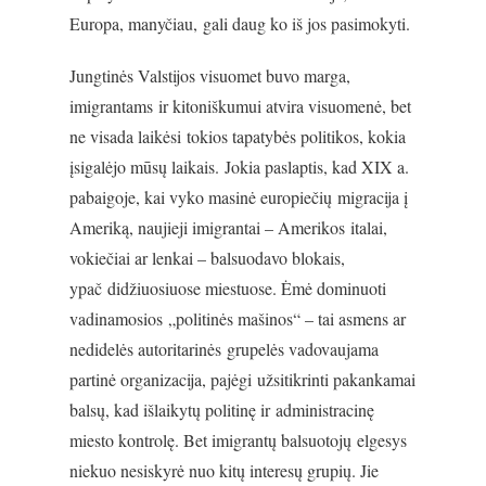
Europa, manyčiau, gali daug ko iš jos pasimokyti.
Jungtinės Valstijos visuomet buvo marga,
imigrantams ir kitoniškumui atvira visuomenė, bet
ne visada laikėsi tokios tapatybės politikos, kokia
įsigalėjo mūsų laikais. Jokia paslaptis, kad XIX a.
pabaigoje, kai vyko masinė europiečių migracija į
Ameriką, naujieji imigrantai – Amerikos italai,
vokiečiai ar lenkai – balsuodavo blokais,
ypač didžiuosiuose miestuose. Ėmė dominuoti
vadinamosios „politinės mašinos“ – tai asmens ar
nedidelės autoritarinės grupelės vadovaujama
partinė organizacija, pajėgi užsitikrinti pakankamai
balsų, kad išlaikytų politinę ir administracinę
miesto kontrolę. Bet imigrantų balsuotojų elgesys
niekuo nesiskyrė nuo kitų interesų grupių. Jie