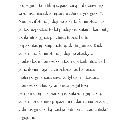
propaguoti tam tikrą separatizmą ir didžiavimąsi
savo rase, išreiškiamą šūkiu „Juoda yra gražu“.
Nuo pacifistinio judėjimo atskilo feministės, nes
jautėsi užgožtos, todėl pradėjo reikalauti, kad būtų
užtikrintos lygios pilietinės teisės, be to,
pripažintas jų, kaip moterų, skirtingumas. Kiek
vėliau nuo feministinio judėjimo atsiskyrė
juodaodės ir homoseksualės, nepatenkintos, kad
jame dominuoja heteroseksualios baltosios
moterys, ginančios savo vertybes ir interesus.
Homoseksualūs vyrai būrėsi pagal tokį
patį principą – iš pradžių reikalavo lygių teisių,
vėliau – socialinio pripažinimo, dar vėliau įsivėlė į
vidinius ginčus, ką reiškia būti tikru – „autentišku“
– gėjumi.