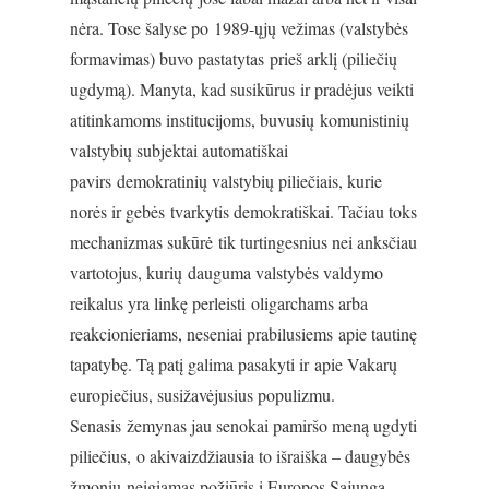
nėra. Tose šalyse po 1989-ųjų vežimas (valstybės
formavimas) buvo pastatytas prieš arklį (piliečių
ugdymą). Manyta, kad susikūrus ir pradėjus veikti
atitinkamoms institucijoms, buvusių komunistinių
valstybių subjektai automatiškai
pavirs demokratinių valstybių piliečiais, kurie
norės ir gebės tvarkytis demokratiškai. Tačiau toks
mechanizmas sukūrė tik turtingesnius nei anksčiau
vartotojus, kurių dauguma valstybės valdymo
reikalus yra linkę perleisti oligarchams arba
reakcionieriams, neseniai prabilusiems apie tautinę
tapatybę. Tą patį galima pasakyti ir apie Vakarų
europiečius, susižavėjusius populizmu.
Senasis žemynas jau senokai pamiršo meną ugdyti
piliečius, o akivaizdžiausia to išraiška – daugybės
žmonių neigiamas požiūris į Europos Sąjungą.