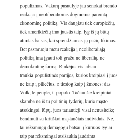
populizmas. Vakarų pasaulyje jau senokai brendo
reakcija į neoliberaliomis dogmomis paremtą
ekonominę politiką. Vis daugiau tiek europiečių,
tiek amerikiečių ima jaustis taip, lyg iš jų būtų
atimtas balsas, kai sprendžiamas jų pačių likimas.
Bet pastaruoju metu reakcija į neoliberaliąją
politiką ima įgauti toli gražu ne liberalią, ne
demokratinę formą. Rinkėjus vis labiau
traukia populistinės partijos, kurios kreipiasi į juos
ne kaip į piliečius, o tiesiog kaip į žmones: das
Volk, le peuple, il popolo. Tačiau šie kreipiniai
skamba ne iš tų politinių lyderių, kurie mąsto
atsakingai, lūpų, juos tariantieji visai nenusiteikę
bendrauti su kritiškai mąstančiais individais. Ne,
tai rėksmingų demagogų balsai, į kuriuos lygiai
taip pat rėksmingai atsišaukia įaudrinta