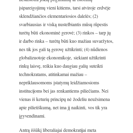
įsipareigojimų vieni kitiems, tarsi atviroje erdvėje
sklendžiančios elementariosios dalelės; (2)
svarbiausias ir viską nustelbiantis mūsų rūpestis
turėtų būti ekonominė gerovė; (3) rinkos – tarp jų
ir darbo rinka – turėtų būti kuo mažiau suvaržytos,
nes tik jos gali tą gerovę užtikrinti; (4) nūdienos
globalizuotoje ekonomikoje, siekiant užtikrinti
rinkų laisvę, reikia kuo daugiau galių suteikti
technokratams, atitinkamai mažiau –
nepriklausomoms įstatymų leidžiamosioms
institucijoms bei jas renkantiems piliečiams. Nei
vienas iš keturių principų nė žodeliu neužsimena
apie pilietiškumą, net ima jį naikinti, vos tik yra
įgyvendinami.
Antrą iššūkį liberaliajai demokratijai meta