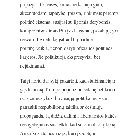
pripažįsta tik teises, kurias reikalauja ginti,
akcentuodami tapatybę. Įprasta, rinkimais paremta
politinė sistema, susijusi su ilgomis derybomis,
kompromisais ir atidžiu įsiklausymu, pasak jų, yra
nešvari. Jie nelinkę įsitraukti į partinę
politinę veiklą, nenori daryti oficialios politinės
karjeros. Jie politikuoja ekspresyviai, bet
neįtikinamai.
Taigi noriu dar sykį pakartoti, kad stulbinančią ir
gąsdinančią Trumpo populizmo sėkmę užtikrino
ne vien nevykusi buvusiųjų politika, ne vien
patraukli respublikonų taktika ar dešiniųjų
propaganda. Ją didžia dalimi l liberaliosios kairės
nesugebėjimas susitelkti, kad suformuluotų tokią
Amerikos ateities viziją, kuri įkvėptų ir