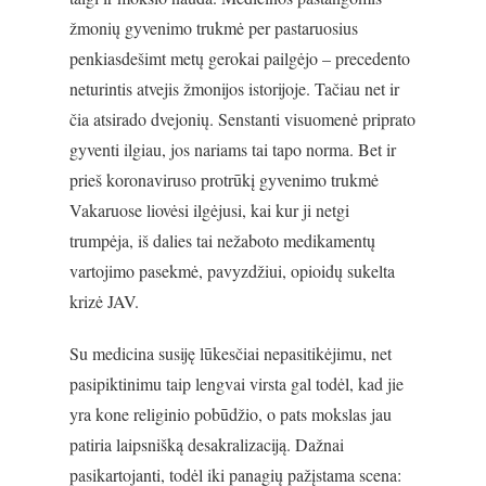
žmonių gyvenimo trukmė per pastaruosius
penkiasdešimt metų gerokai pailgėjo – precedento
neturintis atvejis žmonijos istorijoje. Tačiau net ir
čia atsirado dvejonių. Senstanti visuomenė priprato
gyventi ilgiau, jos nariams tai tapo norma. Bet ir
prieš koronaviruso protrūkį gyvenimo trukmė
Vakaruose liovėsi ilgėjusi, kai kur ji netgi
trumpėja, iš dalies tai nežaboto medikamentų
vartojimo pasekmė, pavyzdžiui, opioidų sukelta
krizė JAV.
Su medicina susiję lūkesčiai nepasitikėjimu, net
pasipiktinimu taip lengvai virsta gal todėl, kad jie
yra kone religinio pobūdžio, o pats mokslas jau
patiria laipsnišką desakralizaciją. Dažnai
pasikartojanti, todėl iki panagių pažįstama scena: