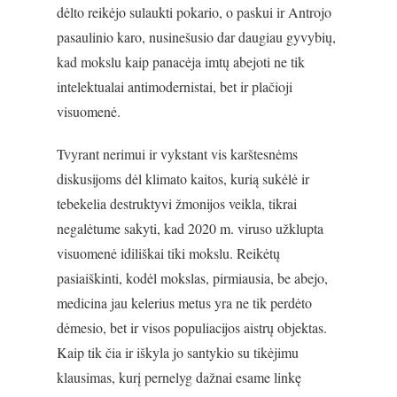
dėlto reikėjo sulaukti pokario, o paskui ir Antrojo
pasaulinio karo, nusinešusio dar daugiau gyvybių,
kad mokslu kaip panacėja imtų abejoti ne tik
intelektualai antimodernistai, bet ir plačioji
visuomenė.
Tvyrant nerimui ir vykstant vis karštesnėms
diskusijoms dėl klimato kaitos, kurią sukėlė ir
tebekelia destruktyvi žmonijos veikla, tikrai
negalėtume sakyti, kad 2020 m. viruso užklupta
visuomenė idiliškai tiki mokslu. Reikėtų
pasiaiškinti, kodėl mokslas, pirmiausia, be abejo,
medicina jau kelerius metus yra ne tik perdėto
dėmesio, bet ir visos populiacijos aistrų objektas.
Kaip tik čia ir iškyla jo santykio su tikėjimu
klausimas, kurį pernelyg dažnai esame linkę