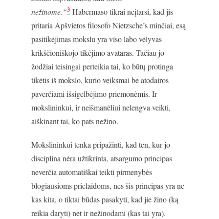
3
nežinome.“
Habermaso tikrai neįtarsi, kad jis
pritaria Apšvietos filosofo Nietzsche’s minčiai, esą
pasitikėjimas mokslu yra viso labo vėlyvas
krikščioniškojo tikėjimo avataras. Tačiau jo
žodžiai teisingai perteikia tai, ko būtų protinga
tikėtis iš mokslo, kurio veiksmai be atodairos
paverčiami išsigelbėjimo priemonėmis. Ir
mokslininkui, ir neišmanėliui nelengva veikti,
aiškinant tai, ko pats nežino.
Mokslininkui tenka pripažinti, kad ten, kur jo
disciplina nėra užtikrinta, atsargumo principas
neverčia automatiškai teikti pirmenybės
blogiausioms prielaidoms, nes šis principas yra ne
kas kita, o tiktai būdas pasakyti, kad jie žino (ką
reikia daryti) net ir nežinodami (kas tai yra).