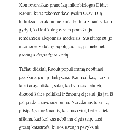
Kontroversiškas prancūzų mikrobiologas Didier
Raoult, kuris rekomendavo įveikti COVID’ą
hidroksichlorokinu, ne kartą tvirtino žinantis, kaip
gydyti, kai kiti kolegos vien pranašauja,
remdamiesi abejotinais modeliais. Susidūręs su, jo
nuomone, vidutinybių oligarchija, jis metė net
protingo despotizmo
kortą.
Tačiau didžiulį Raoult populiarumą nebūtinai
paaiškina įžūli jo laikysena. Kai medikas, nors ir
labai arogantiškai, sako, kad virusas neturėtų
diktuoti šalies politikai ir žmonių elgesiui, jis jau iš
pat pradžių save susilpnina. Norėdamas to ar ne,
prisipažįsta nežinantis, kas bus rytoj, bet vis tiek
aiškina, kad kol kas nebūtina elgtis taip, tarsi
grėstų katastrofa, kurios išvengti pavyks tik