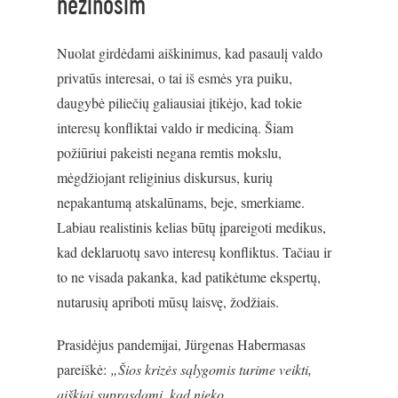
nežinosim
Nuolat girdėdami aiškinimus, kad pasaulį valdo
privatūs interesai, o tai iš esmės yra puiku,
daugybė piliečių galiausiai įtikėjo, kad tokie
interesų konfliktai valdo ir mediciną. Šiam
požiūriui pakeisti negana remtis mokslu,
mėgdžiojant religinius diskursus, kurių
nepakantumą atskalūnams, beje, smerkiame.
Labiau realistinis kelias būtų įpareigoti medikus,
kad deklaruotų savo interesų konfliktus. Tačiau ir
to ne visada pakanka, kad patikėtume ekspertų,
nutarusių apriboti mūsų laisvę, žodžiais.
Prasidėjus pandemijai, Jürgenas Habermasas
pareiškė:
„Šios krizės sąlygomis turime veikti,
aiškiai suprasdami, kad nieko