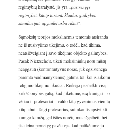
regimybių karalystė, jis yra
„pasirengęs
regimybei, kitaip tariant, klaidai, gudrybei,
simuliacijai, apgaulei arba riktui“
.
Sąmokslų teorijos mokslinėmis temomis atsiranda
ne iš nusivylimo tikėjimu, o todėl, kad tikima,
neatsižvelgiant į savo tikėjimo objekto galimybes.
Pasak Nietzsche’s, tikėti mokslininkų noru mūsų
neapgauti (kontrintuityvus noras, juk egzistencija
paremta veidmainystėmis) galima tol, kol išlaikomi
religinio tikėjimo likučiai. Reikėjo pasitelkti visą
krikščionybės galią, kad įtikėtume, esą kunigai – o
vėliau ir profesoriai – valdo kitų gyvenimus vien tų
kitų labui. Taigi profesorius, sutinkantis apsivilkti
kunigo kamžą, gal išties norėtų mus išgelbėti, bet
jis ateina pernelyg pavėlavęs, kad patikėtume jo