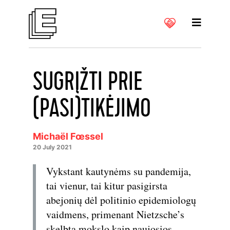
SUGRĮŽTI PRIE
(PASI)TIKĖJIMO
Michaël Fœssel
20 July 2021
Vykstant kautynėms su pandemija,
tai vienur, tai kitur pasigirsta
abejonių dėl politinio epidemiologų
vaidmens, primenant Nietzsche’s
skelbtą mokslo kaip naujosios