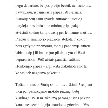
negu dabartinė, bet jos praėjo beveik nemačiomis,
pavyzdžiui, ispaniškasis gripas 1918-aisiais.
Kariaujančių šalių spauda anuomet jį tiesiog
nutylėjo, nes žinia apie mirtiną gripą galėjo
atvėsinti kovinę karių dvasią per lemiamus mūšius.
Praėjusio šimtmečio pradžioje stokota ir kokių
nors gydymo priemonių, todėl į pandemiją žiūrėta
labiau kaip į likimą, o juo piktintis yra visiškai
beprasmiška. 1968-aisiais panašiai sutiktas
Honkongo gripas – argi verta diskutuoti apie tai,
ko vis tiek negalima pakeisti?
Tačiau tokius požiūrių skirtumus aiškinti, žvelgiant
vien per pasitikėjimo mokslu prizmę, būtų
klaidinga. 1918 m. tikėjimą pažanga išties pakirto
karas, nes technologijos naudotos griovimui. Vis