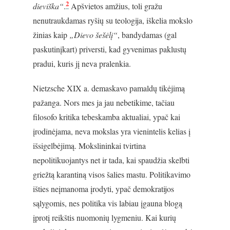
2
dieviška“
.
Apšvietos amžius, toli gražu
nenutraukdamas ryšių su teologija, iškelia mokslo
žinias kaip
„Dievo šešėlį“
, bandydamas (gal
paskutinįkart) priversti, kad gyvenimas paklustų
pradui, kuris jį neva pralenkia.
Nietzsche XIX a. demaskavo pamaldų tikėjimą
pažanga. Nors mes ja jau nebetikime, tačiau
filosofo kritika tebeskamba aktualiai, ypač kai
įrodinėjama, neva mokslas yra vienintelis kelias į
išsigelbėjimą. Mokslininkai tvirtina
nepolitikuojantys net ir tada, kai spaudžia skelbti
griežtą karantiną visos šalies mastu. Politikavimo
išties neįmanoma įrodyti, ypač demokratijos
sąlygomis, nes politika vis labiau įgauna blogą
įprotį reikštis nuomonių lygmeniu. Kai kurių