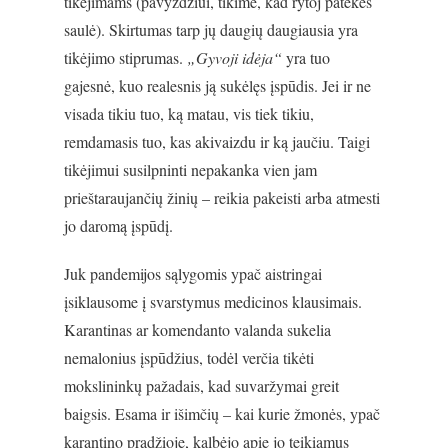
tikėjimams (pavyzdžiui, tikime, kad rytoj patekės
saulė). Skirtumas tarp jų daugių daugiausia yra
tikėjimo stiprumas.
„Gyvoji idėja“
yra tuo
gajesnė, kuo realesnis ją sukėlęs įspūdis. Jei ir ne
visada tikiu tuo, ką matau, vis tiek tikiu,
remdamasis tuo, kas akivaizdu ir ką jaučiu. Taigi
tikėjimui susilpninti nepakanka vien jam
prieštaraujančių žinių – reikia pakeisti arba atmesti
jo daromą įspūdį.
Juk pandemijos sąlygomis ypač aistringai
įsiklausome į svarstymus medicinos klausimais.
Karantinas ar komendanto valanda sukelia
nemalonius įspūdžius, todėl verčia tikėti
mokslininkų pažadais, kad suvaržymai greit
baigsis. Esama ir išimčių – kai kurie žmonės, ypač
karantino pradžioje, kalbėjo apie jo teikiamus