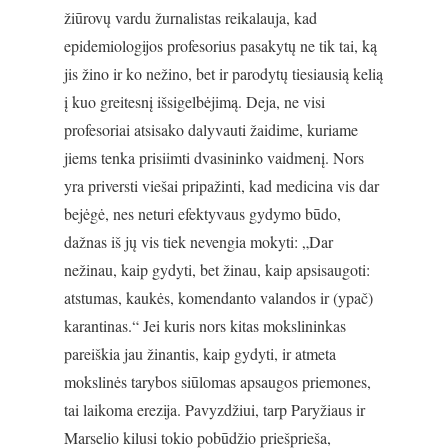
žiūrovų vardu žurnalistas reikalauja, kad
epidemiologijos profesorius pasakytų ne tik tai, ką
jis žino ir ko nežino, bet ir parodytų tiesiausią kelią
į kuo greitesnį išsigelbėjimą. Deja, ne visi
profesoriai atsisako dalyvauti žaidime, kuriame
jiems tenka prisiimti dvasininko vaidmenį. Nors
yra priversti viešai pripažinti, kad medicina vis dar
bejėgė, nes neturi efektyvaus gydymo būdo,
dažnas iš jų vis tiek nevengia mokyti: „Dar
nežinau, kaip gydyti, bet žinau, kaip apsisaugoti:
atstumas, kaukės, komendanto valandos ir (ypač)
karantinas.“ Jei kuris nors kitas mokslininkas
pareiškia jau žinantis, kaip gydyti, ir atmeta
mokslinės tarybos siūlomas apsaugos priemones,
tai laikoma erezija. Pavyzdžiui, tarp Paryžiaus ir
Marselio kilusi tokio pobūdžio priešprieša,