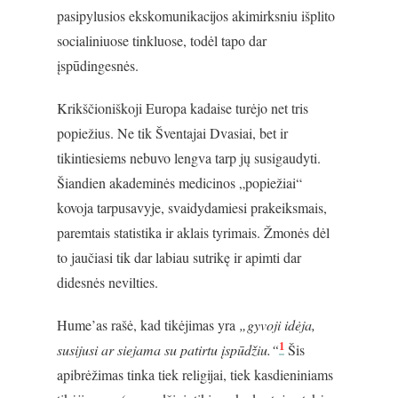
pasipylusios ekskomunikacijos akimirksniu išplito
socialiniuose tinkluose, todėl tapo dar
įspūdingesnės.
Krikščioniškoji Europa kadaise turėjo net tris
popiežius. Ne tik Šventajai Dvasiai, bet ir
tikintiesiems nebuvo lengva tarp jų susigaudyti.
Šiandien akademinės medicinos „popiežiai“
kovoja tarpusavyje, svaidydamiesi prakeiksmais,
paremtais statistika ir aklais tyrimais. Žmonės dėl
to jaučiasi tik dar labiau sutrikę ir apimti dar
didesnės nevilties.
Hume’as rašė, kad tikėjimas yra
„gyvoji idėja,
1
susijusi ar siejama su patirtu įspūdžiu.“
Šis
apibrėžimas tinka tiek religijai, tiek kasdieniniams