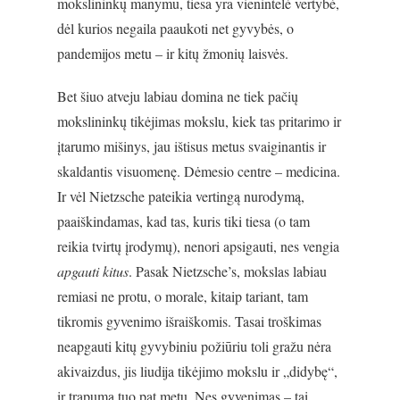
mokslininkų manymu, tiesa yra vienintelė vertybė,
dėl kurios negaila paaukoti net gyvybės, o
pandemijos metu – ir kitų žmonių laisvės.
Bet šiuo atveju labiau domina ne tiek pačių
mokslininkų tikėjimas mokslu, kiek tas pritarimo ir
įtarumo mišinys, jau ištisus metus svaiginantis ir
skaldantis visuomenę. Dėmesio centre – medicina.
Ir vėl Nietzsche pateikia vertingą nurodymą,
paaiškindamas, kad tas, kuris tiki tiesa (o tam
reikia tvirtų įrodymų), nenori apsigauti, nes vengia
apgauti kitus
. Pasak Nietzsche’s, mokslas labiau
remiasi ne protu, o morale, kitaip tariant, tam
tikromis gyvenimo išraiškomis. Tasai troškimas
neapgauti kitų gyvybiniu požiūriu toli gražu nėra
akivaizdus, jis liudija tikėjimo mokslu ir „didybę“,
ir trapumą tuo pat metu. Nes gyvenimas – tai