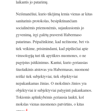
laikantis jo patarimų.
Neišmanėliui, kurio tikėjimą lemia vienas ar kitas
sanitarinis protokolas, besipiktinančiam
socialinėmis priemonėmis, sujaukusiomis jo
gyvenimą, irgi galėtų praversti Habermaso
patarimas. Pripažinkime, kad nežinome, bet vis
tiek veikime, prisimindami, kad pipiliečiai apie
virusologiją turi tik apytikres nuomones, o ne
pagrįstus įsitikinimus. Kantui, kurio geriausias
šiuolaikinis atstovas yra Habermasas, nuomonė
reiškė tiek subjektyviai, tiek objektyviai
nepakankamas žinias. O mokslinės žinios yra
objektyviai ir subjektyviai palyginti pakankamos.
Tokiomis aplinkybėmis geriausia laukti, kol
mokslas vienas nuomones patvirtins, o kitas
4
atmes.