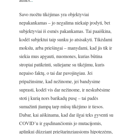
Savo ruožtu tikėjimas yra objektyviai
nepakankamas – jo negalima niekaip įrodyti, bet
subjektyviai iš esmės pakankamas. Tai paaiškina,
kodėl subjektui taip sunku jo atsisakyti. Tikėdami
mokslu, arba priešingai – manydami, kad jis tik ir
siekia mus apgauti, nuomones, kurias būtina
stropiai patikrinti, suliejame su tikėjimu, kuris
nepaiso faktų, o tai dar pavojingiau. Jei
pripažinsime, kad nežinome, jei bandysime
suprasti, kodėl vis dar nežinome, ir neskubėsime
stoti į kurią nors barikadų pusę – tai padės
sumažinti įtampą tarp mūsų tikėjimo ir tiesos.
Dabar, kai aiškinama, kad dar ilgai teks gyventi su
COVID’u ir gąsdinančiomis jo mutacijomis,
aplinkui dūzgiant prieštaringiausioms hipotezėms,