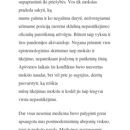
supaprastinti iki priešybės. Vos tik mokslas
pradeda sakyti, ką
mums galima ir ko negalima daryti, neišvengiamai
užimame poziciją (neretai sklidiną nepasitikėjimo)
oficialių pareiškimų atžvilgiu. Būtent taip vyksta ir
šios pandemijos akivaizdoje. Negana priminti vien
epistemologinius skirtumus tarp mokslo ir
tikėjimo, nepateikiant įrodymų ir patikrintų žinių.
Apšvietos laikais šis konfliktas buvo nusvertas
mokslo naudai, bet vėl prie jo sugrįžus, derėtų
pasvarstyti, ką reiškia
mūsų tikėjimas mokslu ir kodėl jis taip lengvai
virsta nepasitikėjimu.
Dar visai neseniai medicina buvo palyginti gerai
apsaugota nuo postmodernistinių abejonių viskuo,
taigi ir mokslo nauda. Medicinos pastangomis