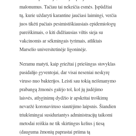
malonumus. Tačiau tai nekeičia esmės. Įspūdžiai
tų, kurie uždaryti karantine jaučiasi laimingi, verčia
juos tikėti pačiais pesimistiškiausiais epidemiologų
pareiškimais, o kiti didžiausias viltis sieja su
vakcinomis ar sėkmingais tyrimais, atliktais
Marselio universitetinėje ligoninėje.
Neramu matyti, kaip griežtai į priešingas stovyklas
pasidalijo gyventojai, dar visai neseniai neskyrę
viruso nuo bakterijos. Leisti sau tokią neišmanymo
prabangą žmonės galėjo tol, kol jų judėjimo
laisvės, atlyginimų dydžio ir apskritai troškimų
nevaržė koronaviruso siautėjimo laipsnis. Šiandien
triukšmingai susiduriantys administracijų taikomi
metodai reiškia ne tik skirtingus kelius į tiesą
(dauguma žmonių paprastai priima tą