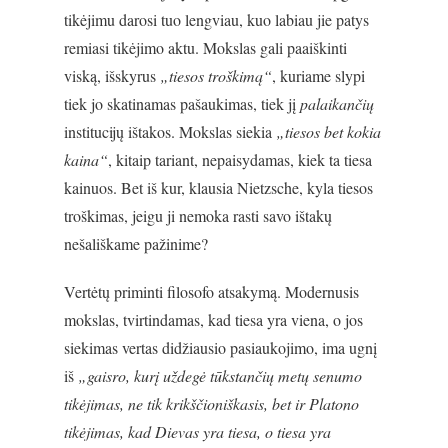
tikėjimu darosi tuo lengviau, kuo labiau jie patys
remiasi tikėjimo aktu. Mokslas gali paaiškinti
viską, išskyrus
„tiesos troškimą“
, kuriame slypi
tiek jo skatinamas pašaukimas, tiek jį
palaikančių
institucijų ištakos. Mokslas siekia
„tiesos bet kokia
kaina“
, kitaip tariant, nepaisydamas, kiek ta tiesa
kainuos. Bet iš kur, klausia Nietzsche, kyla tiesos
troškimas, jeigu ji nemoka rasti savo ištakų
nešališkame pažinime?
Vertėtų priminti filosofo atsakymą. Modernusis
mokslas, tvirtindamas, kad tiesa yra viena, o jos
siekimas vertas didžiausio pasiaukojimo, ima ugnį
iš
„gaisro, kurį uždegė tūkstančių metų senumo
tikėjimas, ne tik krikščioniškasis, bet ir Platono
tikėjimas, kad Dievas yra tiesa, o tiesa yra