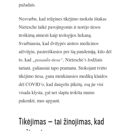
pažadais.
Nesvarbu, kad religines tikėjimo mokslu ištakas
Nietzsche laikė pavojingomis ir norėjo tiesos
troškimą atmesti kaip teologijos liekaną.
Svarbiausia, kad dvilypės aistros medicinos
atžvilgiu, pasireiškusios per šią pandemiją, kilo dėl
to, kad
„pasaulis-tiesa“
, Nietzsche’s žodžiais
tariant, galiausiai tapo pramanu. Stokojant tvirto
tikėjimo tiesa, gana menkiausios medikų klaidos
dėl COVID’o, kad daugelis įtikėtų, esą jie visi
visada klysta, gal net slapta trokšta mums
pakenkti, mus apgauti.
Tikėjimas – tai žinojimas, kad