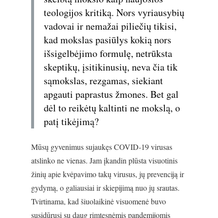
teologijos kritiką. Nors vyriausybių
vadovai ir nemažai piliečių tikisi,
kad mokslas pasiūlys kokią nors
išsigelbėjimo formulę, netrūksta
skeptikų, įsitikinusių, neva čia tik
sąmokslas, rezgamas, siekiant
apgauti paprastus žmones. Bet gal
dėl to reikėtų kaltinti ne mokslą, o
patį tikėjimą?
Mūsų gyvenimus sujaukęs COVID-19 virusas
atslinko ne vienas. Jam įkandin plūsta visuotinis
žinių apie kvėpavimo takų virusus, jų prevenciją ir
gydymą, o galiausiai ir skiepijimą nuo jų srautas.
Tvirtinama, kad šiuolaikinė visuomenė buvo
susidūrusi su daug rimtesnėmis pandemijomis