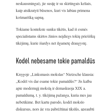
neskausmingai), jie susiję ir su skirtingais keliais,
kaip atsikratyti būsenos, kuri vis labiau primena
košmarišką sapną.
Tokiame kontekste sunku tikėtis, kad iš esmės
specialistams skirtos žinios neįdiegs tokių priešiškų
tikėjimų, kurie išardys net ilgametę draugystę.
Kodėl nebesame tokie pamaldūs
Knygoje „Linksmasis mokslas“ Nietzsche klausia:
„Kodėl vis dar esame tokie pamaldūs?“ Jis kalba
apie modernųjį mokslą ir demaskuoja XIX a.
pamaldumą, t. y. tikėjimą pažanga, kuria mes jau
nebetikime. Bet kartu parodo, kodėl mokslo
diskursus, nors jie yra pabrėžtinai tikslūs, apgaubti