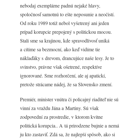
nebodaj exemplárne padnú nejaké hlavy,
spoločnosť samotnú to ešte neposunie a neočistí.
Od roku 1989 totiž nebol vyšetrený ani jeden
prípad korupcie prepojený s politickou mocou.
Stali sme sa krajinou, kde spravodlivosť uniká
a cítime sa bezmocní, ako keď vidíme tie
náklaďáky s drevom, drancujúce naše lesy. Je to
svinstvo, právne však ošetrené, respektíve
ignorované. Sme rozhorčení, ale aj apatickí,
pretože strácame nádej, že sa Slovensko zmení.
Premiér, minister vnútra či policajný riaditeľ nie sú
vinní za vraždu Jána a Martiny. Sú však
zodpovední za prostredie, v ktorom kvitne
politická korupcia.. A tá prirodzene bujnie a nemá
ju kto zastaviť. Zdá sa, že najlepší spôsob, ako si