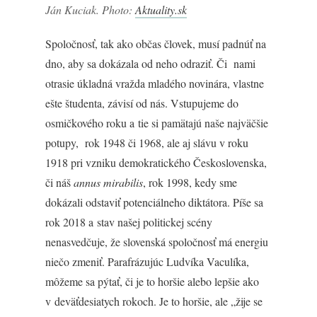
Ján Kuciak. Photo:
Aktuality.sk
Spoločnosť, tak ako občas človek, musí padnúť na
dno, aby sa dokázala od neho odraziť. Či nami
otrasie úkladná vražda mladého novinára, vlastne
ešte študenta, závisí od nás. Vstupujeme do
osmičkového roku a tie si pamätajú naše najväčšie
potupy, rok 1948 či 1968, ale aj slávu v roku
1918 pri vzniku demokratického Československa,
či náš
annus mirabilis
, rok 1998, kedy sme
dokázali odstaviť potenciálneho diktátora. Píše sa
rok 2018 a stav našej politickej scény
nenasvedčuje, že slovenská spoločnosť má energiu
niečo zmeniť. Parafrázujúc Ludvíka Vaculíka,
môžeme sa pýtať, či je to horšie alebo lepšie ako
v deväťdesiatych rokoch. Je to horšie, ale „žije se