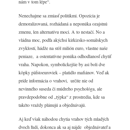
nám v tom lépe“.
Nenechajme sa zmiasť politikmi. Opozícia je
demoralizovaná, rozhádaná a neponúka ozajstnú
zmenu, len alternatívu moci. A to nestačí. No a
vládna moc, podľa akýchsi kirkizsko-somálskych
zvyklostí, hádže na stôl milión euro, vlastne naše
peniaze, a ostentatívne ponúka odhodlanosť chytiť
vraha. Napokon, symbolickejšie by asi boli dve
kôpky päťstoeuroviek – platidlo mafiánov. Veď ak
príde informácia o vrahovi, určite nie od
nevinného suseda či múdreho psychológa, ale
pravdepodobne od „týpka“ z prostredia, kde sa
takéto vraždy plánujú a objednávajú.
Aj keď však náhodou chytia vrahov tých mladých
dvoch ľudí, dokonca ak sa aj nájde objednávateľ a