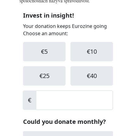
spoločnostiach nazýva spravodlivosť.