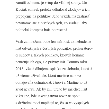
zaručiť ochranu, je vstup do vládnej strany. Ján
Kuciak zomrel, pretože odhaľoval zlodejov a ich
prepojenie na politikov. Jeho vražda má zastrašiť
novinárov, ale aj všetkých tých, čo žiadajú, aby
politická korupcia bola potrestaná.
Vrah za mrežami bude len márnosť, ak nebudeme
mať odvážnych a čestných policajtov, prokurátorov
či sudcov a takých politikov, ktorých konanie
neurčuje ich ego, ale právny štát. Tomuto roku
2018 všetci dlhujeme splátku za slobodu, ktorú si
už vieme užívať, ale, ktorú musíme nanovo
obhajovať a ochraňovať. Jánovi a Martine to už
život nevráti. Ak by žili, určite by raz chceli žiť
v krajine, kde investigatívni novinári spolu
s držiteľmi moci napĺňajú to, čo sa vo vyspelých