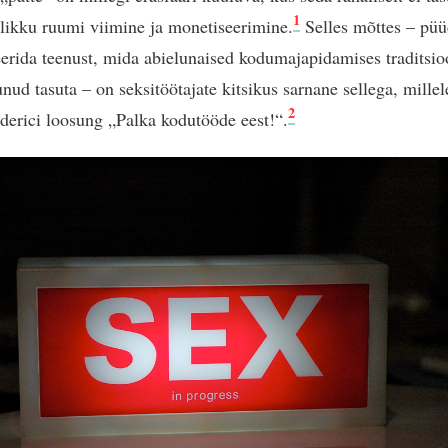
1
alikku ruumi viimine ja monetiseerimine.
Selles mõttes – pü
erida teenust, mida abielunaised kodumajapidamises traditsioo
nud tasuta – on seksitöötajate kitsikus sarnane sellega, millel
2
ederici loosung „Palka kodutööde eest!“.