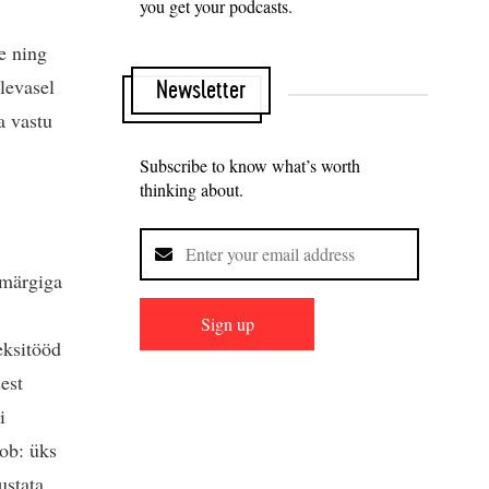
you get your podcasts.
:
e ning
levasel
Newsletter
a vastu
Subscribe to know what’s worth
thinking about.
smärgiga
Sign up
eksitööd
est
i
oob: üks
ustata,