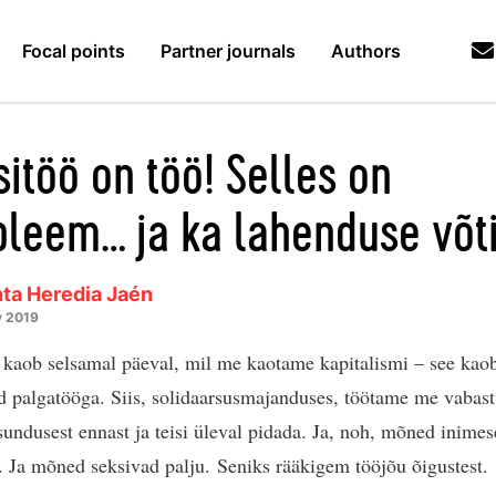
Focal points
Partner journals
Authors
sitöö on töö! Selles on
bleem… ja ka lahenduse võt
ta Heredia Jaén
y 2019
 kaob selsamal päeval, mil me kaotame kapitalismi – see kao
d palgatööga. Siis, solidaarsusmajanduses, töötame me vabast 
 sundusest ennast ja teisi üleval pidada. Ja, noh, mõned inime
. Ja mõned seksivad palju. Seniks rääkigem tööjõu õigustest.