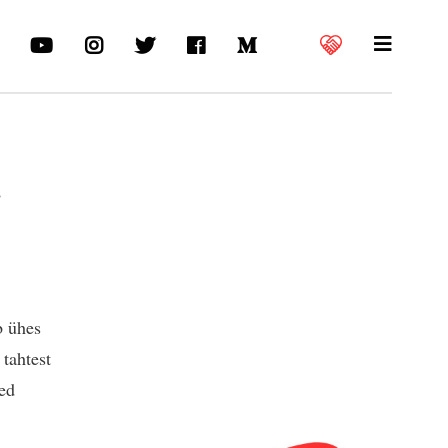
i
b ühes
tahtest
sed