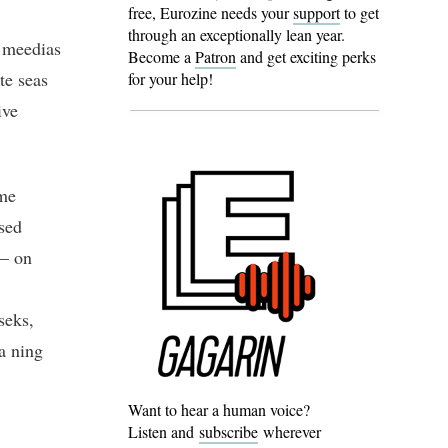
free, Eurozine needs your
support
to get
through an exceptionally lean year.
 meedias
Become a
Patron
and get exciting perks
te seas
for your help!
ive
ame
rsed
 – on
seks,
a ning
Want to hear a human voice?
Listen and
subscribe
wherever