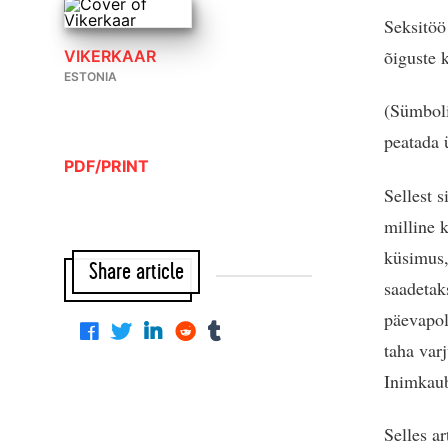
Seksitöö
õiguste 
VIKERKAAR
ESTONIA
(Sümboli
peatada 
PDF/PRINT
Sellest s
milline k
küsimus,
Share article
saadetak
päevapol
taha varj
Inimkaub
Selles a