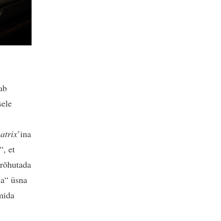
ab
sele
atrix
’ina
“, et
rõhutada
ja“ üsna
mida