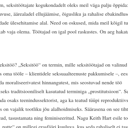
m, seksitöötajate kogukondadelt oleks meil väga palju õppida
avuse, äärealadel ellujäämise, õigusliku ja rahalise ebakindlus
ade ülesehitamise alal. Need on oskused, mida meil kõigil tu
kab vaja olema. Töötajad on igal pool raskustes. On aeg hakat
eksitöö? „Seksitöö“ on termin, mille seksitöötajad on valinud
s oma tööle – klientidele seksuaalteenuste pakkumisele –, ee
a moraliseerivatest hinnangutest, mis seostuvad nende töö
seks traditsiooniliselt kasutatud terminiga „prostitutsioon“. S
ada osaks teenindussektorist, aga ka teatud tüüpi reproduktiivs
s on vajalik tootliku jõu alalhoidmiseks. Säärasena on see tiht
tud, tasustamata ning feminiseeritud. Nagu Keith Hart esile t
„patte“ on millegi erasfääri kuuluva, kus seda rahaliselt ei tas