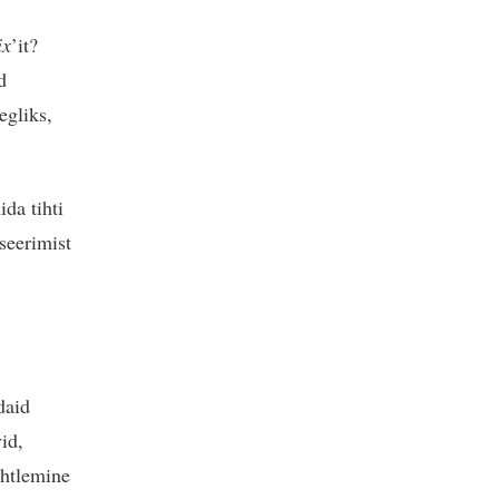
ix
’it?
d
egliks,
da tihti
seerimist
daid
id,
ohtlemine