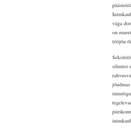
päästetöö
Inimkaub
väga dom
on muret
tööjõu õi
Seksitöö
silmitsi
rahvusva
jõudmas 
inimõigu
tegeleva
piirikon
inimkaub