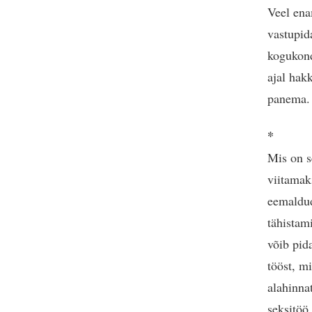
Veel ena
vastupid
kogukond
ajal hak
panema.
*
Mis on s
viitamak
eemaldud
tähistami
võib pid
tööst, mi
alahinna
seksitöö 