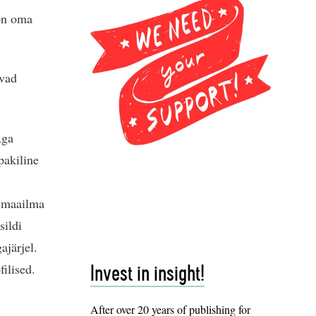
 on oma
ivad
Aga
pakiline
l maailma
sildi
ajärjel.
ilised.
Invest in insight!
After over 20 years of publishing for