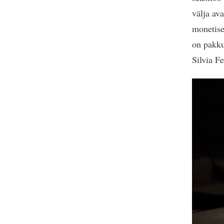
välja av
monetise
on pakku
Silvia F