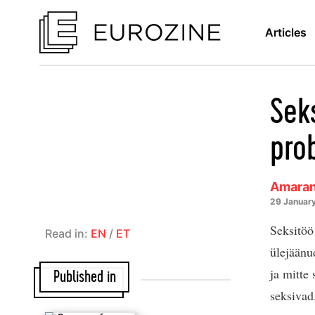
Articles
Sek
pro
Amaran
29 Januar
Seksitöö
Read in:
EN
/
ET
ülejäänu
ja mitte
Published in
seksivad