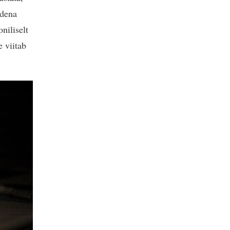
üdena
niliselt
e viitab