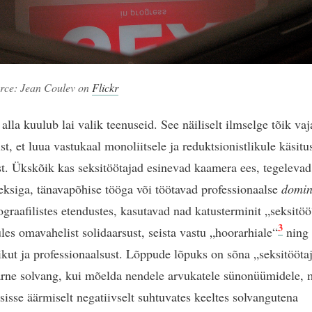
rce: Jean Coulev on
Flickr
alla kuulub lai valik teenuseid. See näiliselt ilmselge tõik vaj
t, et luua vastukaal monoliitsele ja reduktsionistlikule käsitu
st. Ükskõik kas seksitöötajad esinevad kaamera ees, tegelevad
seksiga, tänavapõhise tööga või töötavad professionaalse
domin
ograafilistes etendustes, kasutavad nad katusterminit „seksitöö
3
üles omavahelist solidaarsust, seista vastu „hoorarhiale“
ning 
ikut ja professionaalsust. Lõppude lõpuks on sõna „seksitööta
rne solvang, kui mõelda nendele arvukatele sünonüümidele, 
sisse äärmiselt negatiivselt suhtuvates keeltes solvangutena