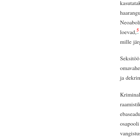
kasutata
haarangu
Neoaboli
5
loevad,
mille jä
Seksitöö
omavahel 
ja dekri
Kriminal
raamisti
ebaseadu
osapooli 
vangistu