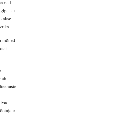
na nad
igipääsu
getakse
vriks.
on mõned
otsi
b
kkab
lteenuste
mivad
öötajate