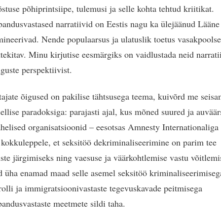
stuse põhiprintsiipe, tulemusi ja selle kohta tehtud kriitikat.
andusvastased narratiivid on Eestis nagu ka ülejäänud Lääne
ineerivad. Nende populaarsus ja ulatuslik toetus vasakpoolse
tekitav. Minu kirjutise eesmärgiks on vaidlustada neid narrati
guste perspektiivist.
tajate õigused on pakilise tähtsusega teema, kuivõrd me seis
 sellise paradoksiga: parajasti ajal, kus mõned suured ja auvää
helised organisatsioonid – eesotsas Amnesty Internationaliga
kokkuleppele, et seksitöö dekriminaliseerimine on parim tee
ste järgimiseks ning vaesuse ja väärkohtlemise vastu võitlemi
d üha enamad maad selle asemel seksitöö kriminaliseerimiseg
trolli ja immigratsioonivastaste tegevuskavade peitmisega
andusvastaste meetmete sildi taha.