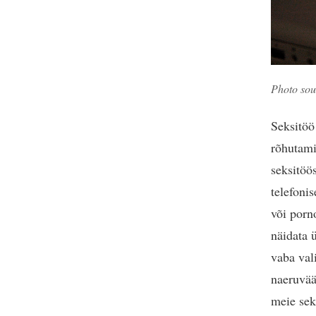
Photo sou
Seksitöö 
rõhutamis
seksitöö
telefoni
või porn
näidata 
vaba val
naeruvää
meie sek