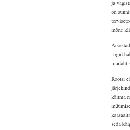
ja vägis
on sunni
terviset
mõne kli
Arvestad
riigid h
mudelit –
Rootsi e
järjekin
köitma m
müümise 
kaasaait
seda kõi