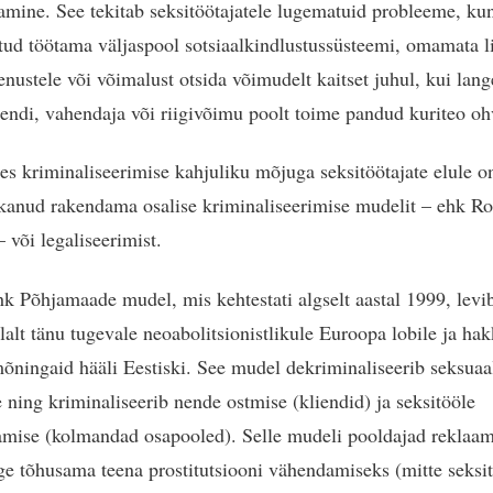
tamine. See tekitab seksitöötajatele lugematuid probleeme, ku
tud töötama väljaspool sotsiaalkindlustussüsteemi, omamata l
eenustele või võimalust otsida võimudelt kaitset juhul, kui lan
endi, vahendaja või riigivõimu poolt toime pandud kuriteo oh
es kriminaliseerimise kahjuliku mõjuga seksitöötajate elule 
akanud rakendama osalise kriminaliseerimise mudelit – ehk Ro
 või legaliseerimist.
hk Põhjamaade mudel, mis kehtestati algselt aastal 1999, levi
dlalt tänu tugevale neoabolitsionistlikule Euroopa lobile ja ha
õningaid hääli Eestiski. See mudel dekriminaliseerib seksuaa
ning kriminaliseerib nende ostmise (kliendid) ja seksitööle
amise (kolmandad osapooled). Selle mudeli pooldajad reklaa
ge tõhusama teena prostitutsiooni vähendamiseks (mitte seksit