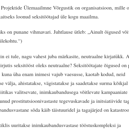
 Projektide Ülemaailmne Võrgustik on organisatsioon, mille
kaitseks loonud seksitöötajad üle kogu maailma.
ks on punane vihmavari. Juhtlause ütleb: „Ainult õigused võ
ülekohtu.“)
iin ei tule, nagu vahest juba märkasite, neutraalne kirjatükk. 
irjutis seksitööst oleks neutraalne? Seksitöötajate õigused on 
 kuna üha enam inimesi vajub vaesusse, kaotab kodud, neid
se välja, ahistatakse, vägistatakse ja saadetakse surma kõikja
iitikas valitsevate, inimkaubandusega võitlevate kampaaniate 
unud prostitutsioonivastaste tegevuskavade ja initsiatiivide tag
andusvastane sõda käib täistuuridel ja tagajärjed on katastroof
rtiklis uuritakse inimkaubandusvastase tööstuskompleksi ja