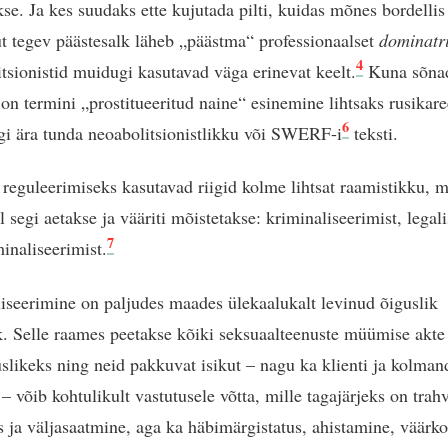
kse. Ja kes suudaks ette kujutada pilti, kuidas mõnes bordellis
t tegev päästesalk läheb „päästma“ professionaalset
dominatr
4
tsionistid muidugi kasutavad väga erinevat keelt.
Kuna sõna
on termini „prostitueeritud naine“ esinemine lihtsaks rusikare
6
rgi ära tunda neoabolitsionistlikku või SWERF-i
teksti.
 reguleerimiseks kasutavad riigid kolme lihtsat raamistikku, mi
segi aetakse ja vääriti mõistetakse: kriminaliseerimist, legali
7
minaliseerimist.
iseerimine on paljudes maades ülekaalukalt levinud õiguslik
k. Selle raames peetakse kõiki seksuaalteenuste müümise akte
slikeks ning neid pakkuvat isikut – nagu ka klienti ja kolman
– võib kohtulikult vastutusele võtta, mille tagajärjeks on trahv
s ja väljasaatmine, aga ka häbimärgistatus, ahistamine, väärk