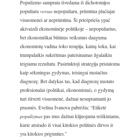
Populizmo samprata išvedama iš dichotomijos
populiaru
versus
nepopuliaru, priimtina plačiajai
visuomenei ar nepriimtina. Ši priešprieša ypač
akivaizdi ekonominėje politikoje – nepopuliarius,
bet ekonomiškai būtinus veiksmus dauguma
ekonomistų vadina šoko terapija, kainų šoku, kai
trumpalaikis sukrėtimas pateisinamas ilgalaikiu
teigiamu rezultatu. Pasirinktoji strategija pristatoma
kaip sėkmingas gydymas, teisingai nustačius
diagnozę. Bet dalykas tas, kad diagnozę nustato
profesionalai (politikai, ekonomistai), o gydymą
turi ištverti visuomenė, dažnai nesuprantanti jo
prasmės. Evelina Ivanova pabrėžia: “Etiketė
populizmas
pas mus dažnai klijuojama reiškiniams,
kurie atsirado iš visai kitokios politinės dirvos ir
yra kitokios prigimties.”