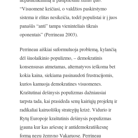
“Visuomenė keičiasi, o valdžios paskirstymo
sistema ir elitas nesikeičia, todėl populistai ir į juos
panašūs “anti” tampa vieninteliais tikrais
oponentais” (Perrineau 2003).
Perrineau aiškiai suformuluoja problemą, kylančią
dėl šiuolaikinio populizmo, – demokratinis
konsensusas atmetamas, alternatyvos ieškoma bet
kokia kaina, siekiama pasinaudoti frustracijomis,
kurios kamuoja demokratines visuomenes.
Kraštutinai dešinysis populizmas dažniausiai
tarpsta tada, kai prasideda senų kairiųjų projektų ir
radikaliai kairuoliškų strategijų krizė. Vidurio ir
Rytų Europoje kraštutinis dešinysis populizmas
įgauna kur kas aršesnę ir antidemokratiškesnę
formą negu žemyno Vakaruose. Perrineau