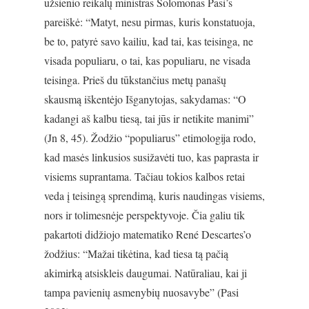
užsienio reikalų ministras Solomonas Pasi’s
pareiškė: “Matyt, nesu pirmas, kuris konstatuoja,
be to, patyrė savo kailiu, kad tai, kas teisinga, ne
visada populiaru, o tai, kas populiaru, ne visada
teisinga. Prieš du tūkstančius metų panašų
skausmą iškentėjo Išganytojas, sakydamas: “O
kadangi aš kalbu tiesą, tai jūs ir netikite manimi”
(Jn 8, 45). Žodžio “populiarus” etimologija rodo,
kad masės linkusios susižavėti tuo, kas paprasta ir
visiems suprantama. Tačiau tokios kalbos retai
veda į teisingą sprendimą, kuris naudingas visiems,
nors ir tolimesnėje perspektyvoje. Čia galiu tik
pakartoti didžiojo matematiko René Descartes’o
žodžius: “Mažai tikėtina, kad tiesa tą pačią
akimirką atsiskleis daugumai. Natūraliau, kai ji
tampa pavienių asmenybių nuosavybe” (Pasi