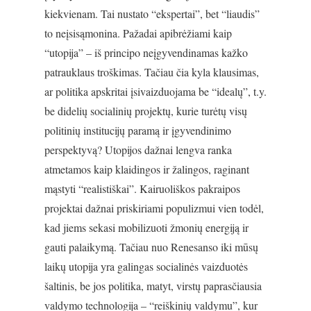
kiekvienam. Tai nustato “ekspertai”, bet “liaudis”
to neįsisąmonina. Pažadai apibrėžiami kaip
“utopija” – iš principo neįgyvendinamas kažko
patrauklaus troškimas. Tačiau čia kyla klausimas,
ar politika apskritai įsivaizduojama be “idealų”, t.y.
be didelių socialinių projektų, kurie turėtų visų
politinių institucijų paramą ir įgyvendinimo
perspektyvą? Utopijos dažnai lengva ranka
atmetamos kaip klaidingos ir žalingos, raginant
mąstyti “realistiškai”. Kairuoliškos pakraipos
projektai dažnai priskiriami populizmui vien todėl,
kad jiems sekasi mobilizuoti žmonių energiją ir
gauti palaikymą. Tačiau nuo Renesanso iki mūsų
laikų utopija yra galingas socialinės vaizduotės
šaltinis, be jos politika, matyt, virstų paprasčiausia
valdymo technologija – “reiškinių valdymu”, kur