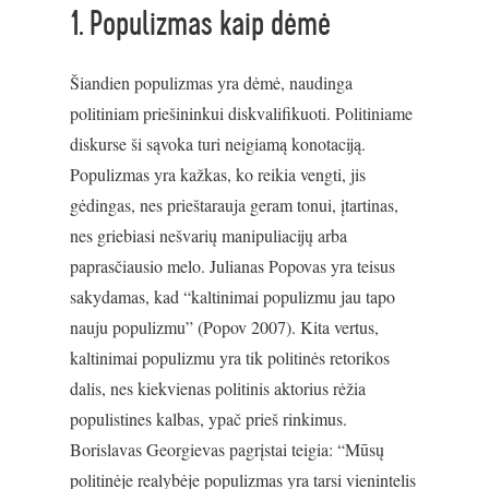
1. Populizmas kaip dėmė
Šiandien populizmas yra dėmė, naudinga
politiniam priešininkui diskvalifikuoti. Politiniame
diskurse ši sąvoka turi neigiamą konotaciją.
Populizmas yra kažkas, ko reikia vengti, jis
gėdingas, nes prieštarauja geram tonui, įtartinas,
nes griebiasi nešvarių manipuliacijų arba
paprasčiausio melo. Julianas Popovas yra teisus
sakydamas, kad “kaltinimai populizmu jau tapo
nauju populizmu” (Popov 2007). Kita vertus,
kaltinimai populizmu yra tik politinės retorikos
dalis, nes kiekvienas politinis aktorius rėžia
populistines kalbas, ypač prieš rinkimus.
Borislavas Georgievas pagrįstai teigia: “Mūsų
politinėje realybėje populizmas yra tarsi vienintelis