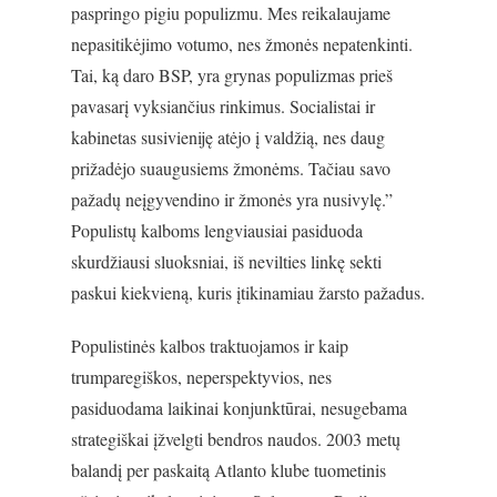
paspringo pigiu populizmu. Mes reikalaujame
nepasitikėjimo votumo, nes žmonės nepatenkinti.
Tai, ką daro BSP, yra grynas populizmas prieš
pavasarį vyksiančius rinkimus. Socialistai ir
kabinetas susivieniję atėjo į valdžią, nes daug
prižadėjo suaugusiems žmonėms. Tačiau savo
pažadų neįgyvendino ir žmonės yra nusivylę.”
Populistų kalboms lengviausiai pasiduoda
skurdžiausi sluoksniai, iš nevilties linkę sekti
paskui kiekvieną, kuris įtikinamiau žarsto pažadus.
Populistinės kalbos traktuojamos ir kaip
trumparegiškos, neperspektyvios, nes
pasiduodama laikinai konjunktūrai, nesugebama
strategiškai įžvelgti bendros naudos. 2003 metų
balandį per paskaitą Atlanto klube tuometinis