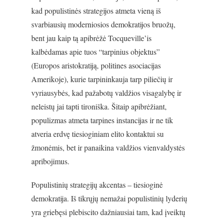
kad populistinės strategijos atmeta vieną iš
svarbiausių moderniosios demokratijos bruožų,
bent jau kaip tą apibrėžė Tocqueville’is
kalbėdamas apie tuos “tarpinius objektus”
(Europos aristokratiją, politines asociacijas
Amerikoje), kurie tarpininkauja tarp piliečių ir
vyriausybės, kad pažabotų valdžios visagalybę ir
neleistų jai tapti tironiška. Šitaip apibrėžiant,
populizmas atmeta tarpines instancijas ir ne tik
atveria erdvę tiesioginiam elito kontaktui su
žmonėmis, bet ir panaikina valdžios vienvaldystės
apribojimus.
Populistinių strategijų akcentas – tiesioginė
demokratija. Iš tikrųjų nemažai populistinių lyderių
yra griebęsi plebiscito dažniausiai tam, kad įveiktų