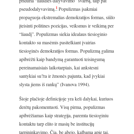
priduria “liaudies dalyvavimo” svarbą, taip pat
1
pseudodalyvavimą.
Populizmas įsakmiai
propaguoja ekstremalias demokratijos formas, siūlo
įteisinti politines pozicijas, veiksmus ir veikimą per
“liaudį”. Populizmas siekia idealaus tiesioginio
kontakto su masėmis pasitelkiant įvairias
tiesioginės demokratijos formas. Populizmą galima
apibrėžti kaip bandymą garantuoti teisingumą
pereinamaisiais laikotarpiais, kai ankstesni
santykiai su?ra ir žmonės pajunta, kad įvykiai
slysta jiems iš rankų” (Ivanova 1994).
Šioje plačioje definicijoje yra keli dalykai, kuriuos
derėtų pakomentuoti. Visų pirma, populizmas
apibrėžiamas kaip strategija, paremta tiesioginiu
kontaktu tarp elito ir masių be institucijų
tarpininkavimo. Čia, be abejo, kalbama apie tai,