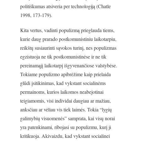
politiškumas atsiveria per technologiją (Chatle
1998, 173-179).
Kita vertus, vadinti populizmą prieglauda tiems,
kurie daug prarado postkomunistiniu laikotarpiu,
reikštų susiaurinti sąvokos turinį, nes populizmas
egzistuoja ne tik postkomunistinėse ir ne tik
pereinamąjį laikotarpį išgyvenančiose valstybėse.
Tokiame populizmo apibrėžime kaip prielaida
glūdi įsitikinimas, kad vykstant socialinėms
permainoms, kurios laikomos neabejotinai
teigiamomis, visi individai daugiau ar mažiau,
anksčiau ar vėliau vis tiek laimės. Tokia “lygių
galimybių visuomenės” samprata, kai visų norai
yra patenkinami, ribojasi su populizmu, kurį ji
kritikuoja. Akivaizdu, kad vykstant socialinei