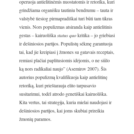
operuoja antielitinėmis nuostatomis ir retorika, kuri
grindžiama organišku tautiniu bendrumu – tauta ir
valstybė tiesiog pirmapradiškai turi būti tam tikras
vienis. Nors populizmas atsiranda kaip antielitinis
gestas – kairuoliška
status quo
kritika – jo griebiasi
ir dešiniosios partijos. Populistų sėkmę garantuoja
tai, kad jie kreipiasi į žmones su gatavais receptais,
remiasi plačiai paplitusiomis idėjomis, o ne siūlo
ką nors radikaliai naujo” (Asemirov 2007). Šis
autorius populizmą kvalifikuoja kaip antielitinę
retoriką, kuri prieštarauja elito tarpusavio
susitarimui, todėl atrodo genetiškai kairuoliška.
Kita vertus, tai strategija, kuria mielai naudojasi ir
dešiniosios partijos, kai joms skubiai prireikia
žmonių paramos.