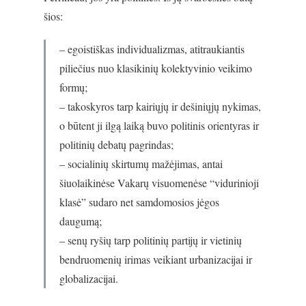
šios:
– egoistiškas individualizmas, atitraukiantis
piliečius nuo klasikinių kolektyvinio veikimo
formų;
– takoskyros tarp kairiųjų ir dešiniųjų nykimas,
o būtent ji ilgą laiką buvo politinis orientyras ir
politinių debatų pagrindas;
– socialinių skirtumų mažėjimas, antai
šiuolaikinėse Vakarų visuomenėse “vidurinioji
klasė” sudaro net samdomosios jėgos
daugumą;
– senų ryšių tarp politinių partijų ir vietinių
bendruomenių irimas veikiant urbanizacijai ir
globalizacijai.