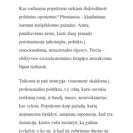
Kas vadinama populizmu siekiant diskredituoti
politinius oponentus? Pirmiausia – klaidinimas
žarstant neišpildomus pažadus. Antra,
pataikavimas tiems, kurie daug prarado
pereinamuoju laikotarpiu, polinkis į
emocionalumą, neracionalus elgesys. Trečia –
efektyvios socioekonominės terapijos atsisakymas
bijant rizikuoti.
Taikoma ta pati strategija: visuomenė skaldoma į
profesionalius politikus, t.y. elitą, kuris suvokia
reiškinių esmę, ir liaudį, mases, nesuvokiančias,
kas vyksta. Populizmo kaip pažadų, kurių
neįmanoma išpildyti, samprata suponuoja, kad yra
instancija, kurios valia nustatyti, ką galima
įvykdyti, o ko ne, ir kad šis gebėjimas duotas ne