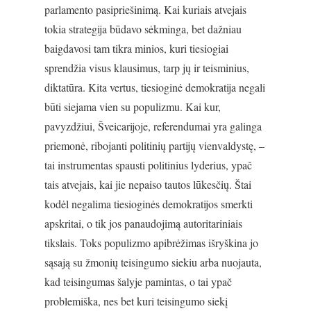
parlamento pasipriešinimą. Kai kuriais atvejais
tokia strategija būdavo sėkminga, bet dažniau
baigdavosi tam tikra minios, kuri tiesiogiai
sprendžia visus klausimus, tarp jų ir teisminius,
diktatūra. Kita vertus, tiesioginė demokratija negali
būti siejama vien su populizmu. Kai kur,
pavyzdžiui, Šveicarijoje, referendumai yra galinga
priemonė, ribojanti politinių partijų vienvaldystę, –
tai instrumentas spausti politinius lyderius, ypač
tais atvejais, kai jie nepaiso tautos lūkesčių. Štai
kodėl negalima tiesioginės demokratijos smerkti
apskritai, o tik jos panaudojimą autoritariniais
tikslais. Toks populizmo apibrėžimas išryškina jo
sąsają su žmonių teisingumo siekiu arba nuojauta,
kad teisingumas šalyje pamintas, o tai ypač
problemiška, nes bet kuri teisingumo siekį