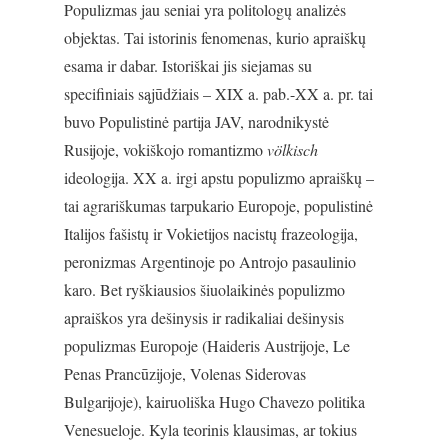
Populizmas jau seniai yra politologų analizės
objektas. Tai istorinis fenomenas, kurio apraiškų
esama ir dabar. Istoriškai jis siejamas su
specifiniais sąjūdžiais – XIX a. pab.-XX a. pr. tai
buvo Populistinė partija JAV, narodnikystė
Rusijoje, vokiškojo romantizmo
völkisch
ideologija. XX a. irgi apstu populizmo apraiškų –
tai agrariškumas tarpukario Europoje, populistinė
Italijos fašistų ir Vokietijos nacistų frazeologija,
peronizmas Argentinoje po Antrojo pasaulinio
karo. Bet ryškiausios šiuolaikinės populizmo
apraiškos yra dešinysis ir radikaliai dešinysis
populizmas Europoje (Haideris Austrijoje, Le
Penas Prancūzijoje, Volenas Siderovas
Bulgarijoje), kairuoliška Hugo Chavezo politika
Venesueloje. Kyla teorinis klausimas, ar tokius