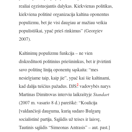
realiai egzistuojantis dalykas. Kiekvienas politikas,
kiekviena politinė organizacija kaltina oponentus
populizmu, bet jie visi daugiau ar mažiau veikia
populistiškai, ypač prieš rinkimus” (Georgiev
2007).
Kaltinimų populizmu funkcija – ne vien
diskredituoti politinius priešininkus, bet ir įtvirtinti
savo politinę liniją oponentų sąskaita: “mes
nesielgiame taip, kaip jie”, ypač kai šie kaltinami,
2
kad dalija tuščius pažadus. DJS
vadovybės narys
Martinas Dimitrovas interviu laikraštyje
Standart
(2007 m. vasario 8 d.) pareiškė: “Koalicija
[valdančioji dauguma, kurią sudaro Bulgarų
socialistinė partija, Sąjūdis už teises ir laisvę,
Tautinis sąjūdis “Simeonas Antrasis” – aut. past.]