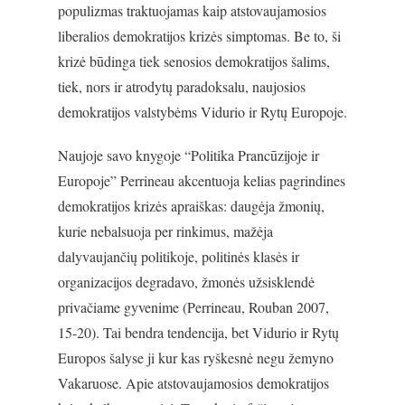
populizmas traktuojamas kaip atstovaujamosios
liberalios demokratijos krizės simptomas. Be to, ši
krizė būdinga tiek senosios demokratijos šalims,
tiek, nors ir atrodytų paradoksalu, naujosios
demokratijos valstybėms Vidurio ir Rytų Europoje.
Naujoje savo knygoje “Politika Prancūzijoje ir
Europoje” Perrineau akcentuoja kelias pagrindines
demokratijos krizės apraiškas: daugėja žmonių,
kurie nebalsuoja per rinkimus, mažėja
dalyvaujančių politikoje, politinės klasės ir
organizacijos degradavo, žmonės užsisklendė
privačiame gyvenime (Perrineau, Rouban 2007,
15-20). Tai bendra tendencija, bet Vidurio ir Rytų
Europos šalyse ji kur kas ryškesnė negu žemyno
Vakaruose. Apie atstovaujamosios demokratijos