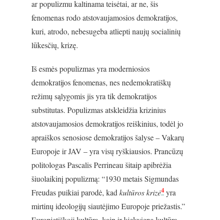
ar populizmu kaltinama teisėtai, ar ne, šis
fenomenas rodo atstovaujamosios demokratijos,
kuri, atrodo, nebesugeba atliepti naujų socialinių
lūkesčių, krizę.
Iš esmės populizmas yra moderniosios
demokratijos fenomenas, nes nedemokratiškų
režimų sąlygomis jis yra tik demokratijos
substitutas. Populizmas atskleidžia krizinius
atstovaujamosios demokratijos reiškinius, todėl jo
apraiškos senosiose demokratijos šalyse – Vakarų
Europoje ir JAV – yra visų ryškiausios. Prancūzų
politologas Pascalis Perrineau šitaip apibrėžia
šiuolaikinį populizmą: “1930 metais Sigmundas
4
Freudas puikiai parodė, kad
kultūros krizė
yra
mirtinų ideologijų siautėjimo Europoje priežastis.”
Europietiškoji kultūra, kaip ir kiekviena kultūra,