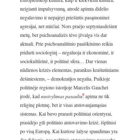
neigianti impulsyvumą, atrodė apimta didelio
negalavimo ir nepajėgi priešintis pasąmoninei
agresijai, net mirčiai. Nors praėjo septyniasdešimt
metų, bet psichoanalizės tėvo įžvalga vis dar
aktuali. Prie psichoanalitinio paaiškinimo reikia
pridurti sociologinį – negaluoja ir ekonominė, ir
sociokultūrinė, ir politinė sfera… Dar vienas
nūdienos krizės elementas, parankus kraštutiniams
dešiniesiems, – demokratijos negalia. Puikioje
politinėje regiono istorijoje Marcelis Gauchet
5
įrodė, kad
nusivylimas pasauliu
apima ne tik
religinę plotmę, bet ir visas atstovaujamąsias
sistemas. Kai buvo prarasti politiniai orientyrai,
prasidėjo gili politinio atstovavimo krizė, išplitusi
po visą Europą. Kai kuriose šalyse spaudimas yra
dar didesnis, nes politinis atstovavimas nesugeba