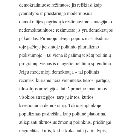
demokratiniuose režimuose jis reiškiasi kaip
įvairialypė ir prieštaringa moderniosios
demokratijos pagrindų kvestionavimo strategija, o
nedemokratiniuose režimuose jis yra demokratijos
pakaitalas. Pirmuoju atveju populizmas atsiduria
toje pačioje įteisintoje politinio pliuralizmo
plokštumoje – tai viena iš galimų teisėtų politinių
programų, vienas iš daugelio politinių sprendimų.
Jeigu modernioji demokratija – tai politinis
režimas, kuriame nėra vienintelės tiesos, partijos,
filosofijos ar religijos, tai iš principo įmanomos
visokios strategijos, tarp jų ir tos, kurios
kvestionuoja demokratiją. Tokioje aplinkoje
populizmas pasireiškia kaip politinė platforma,
atliepianti tikruosius žmonių polinkius, priešingai
negu elitas, kuris, kad ir koks būtų įvairialypis,