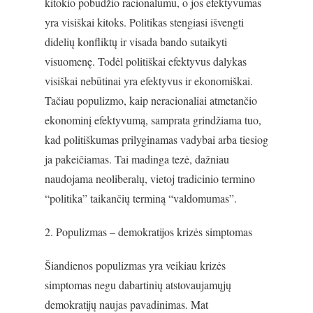
kitokio pobūdžio racionalumu, o jos efektyvumas
yra visiškai kitoks. Politikas stengiasi išvengti
didelių konfliktų ir visada bando sutaikyti
visuomenę. Todėl politiškai efektyvus dalykas
visiškai nebūtinai yra efektyvus ir ekonomiškai.
Tačiau populizmo, kaip neracionaliai atmetančio
ekonominį efektyvumą, samprata grindžiama tuo,
kad politiškumas prilyginamas vadybai arba tiesiog
ja pakeičiamas. Tai madinga tezė, dažniau
naudojama neoliberalų, vietoj tradicinio termino
“politika” taikančių terminą “valdomumas”.
2. Populizmas – demokratijos krizės simptomas
Šiandienos populizmas yra veikiau krizės
simptomas negu dabartinių atstovaujamųjų
demokratijų naujas pavadinimas. Mat