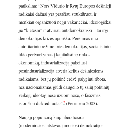
patikslina: “Nors Vidurio ir Rytų Europos dešinieji
radikalai dažnai yra prasčiau struktūruoti ir
menkiau organizuoti negu vakariečiai, ideologiškai
jie “kietesni” ir atviriau antidemokratiški – tai irgi
demokratijos krizės apraiška. Perėjimas nuo
autoritarinio režimo prie demokratijos, socialistinio
ūkio pertvarkymas į kapitalistinę rinkos
ekonomiką, industrializaciją pakeitusi
postindustrializacija atveria kelius dešiniesiems
radikalams, bet jų politinė erdvė palyginti ribota,
nes nacionalizmas glūdi daugelio tų šalių politinių
veikėjų ideologinėse užuominose, o fašizmas
7
istoriškai diskredituotas”
(Perrineau 2003).
Naująjį populizmą kaip liberaliosios
(moderniosios, atstovaujamosios) demokratijos