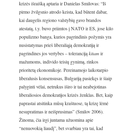
krizės išraišką aptaria ir Danielas Smilovas: “Iš
pirmo žvilgsnio atrodo keista, kad būtent dabar,
kai daugelis regiono valstybių gavo brandos
atestatą, t.y. buvo priimtos į NATO ir ES, jose kilo
populizmo banga, kurios pagrindinis požymis yra
nusistatymas prieš liberaliąją demokratiją ir
pagrindines jos vertybes – toleranciją
kitam
ir
mažumoms, individo teisių gynimą, rinkos
prioritetą ekonomikoje. Pereinamojo laikotarpio
liberalusis konsensusas, Bulgariją pasiekęs ir šiaip
palyginti vėlai, netrukus iširo ir tai neabejotinas
liberaliosios demokratijos krizės ženklas. Bet, kaip
paprastai atsitinka mūsų kraštuose, tą krizę lėmė
nesupratimas ir neišprusimas” (Smilov 2006).
Žinoma, čia irgi juntama užuomina apie
“nenuovokią liaudį”, bet svarbiau yra tai, kad