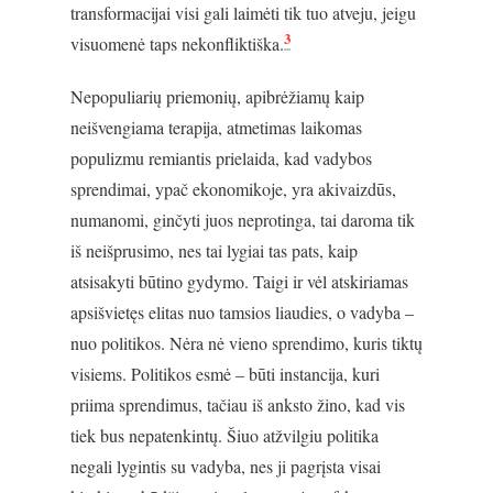
transformacijai visi gali laimėti tik tuo atveju, jeigu
3
visuomenė taps nekonfliktiška.
Nepopuliarių priemonių, apibrėžiamų kaip
neišvengiama terapija, atmetimas laikomas
populizmu remiantis prielaida, kad vadybos
sprendimai, ypač ekonomikoje, yra akivaizdūs,
numanomi, ginčyti juos neprotinga, tai daroma tik
iš neišprusimo, nes tai lygiai tas pats, kaip
atsisakyti būtino gydymo. Taigi ir vėl atskiriamas
apsišvietęs elitas nuo tamsios liaudies, o vadyba –
nuo politikos. Nėra nė vieno sprendimo, kuris tiktų
visiems. Politikos esmė – būti instancija, kuri
priima sprendimus, tačiau iš anksto žino, kad vis
tiek bus nepatenkintų. Šiuo atžvilgiu politika
negali lygintis su vadyba, nes ji pagrįsta visai