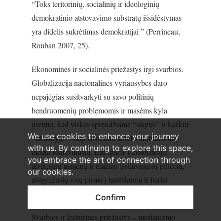
“Toks teritorinių, socialinių ir ideologinių
demokratinio atstovavimo substratų išsidėstymas
yra didelis sukrėtimas demokratijai ” (Perrineau,
Rouban 2007, 25).
Ekonominės ir socialinės priežastys irgi svarbios.
Globalizacija nacionalines vyriausybes daro
nepajėgias susitvarkyti su savo politinių
bendruomenių problemomis ir masėms kyla
įtarimų, kad viskas sprendžiama “slaptai” ir kažkur
We use cookies to enhance your journey
“užsienyje”. Taip atsiranda didelis atotrūkis tarp
with us. By continuing to explore this space,
labiau išsilavinusių, Europai ir globalizacijai
you embrace the art of connection through
atviresnių asmenų ir mažiau išsilavinusių piliečių,
our cookies.
atsigręžusių visų pirma į tautiškumą ir įtariai
vertinančių viską, kas “svetima”.
Confirm
Svarbios ir kultūrinės priežastys – mesianizmo