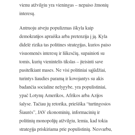
vienu atžvilgiu yra vieningas – nepaiso žmonių
interesų.
Antruoju atveju populizmas iškyla kaip
demokratijos apraiška arba pretenzija į ją. Kyla
didelė rizika tas politines strategijas, kurios paiso
visuomenės interesų ir lūkesčių, supainioti su
tomis, kurių vienintelis tikslas – įteisinti save
pasitelkiant mases. Ne visi politiniai sąjūdžiai,
turintys liaudies paramą ir kovojantys su akis
badančia socialine nelygybe, yra populistiniai,
ypač Lotynų Amerikos, Afrikos arba Azijos
šalyse. Tačiau jų retorika, priešiška “turtingosios
Šiaurės”, JAV ekonominių, informacinių ir
politinių monopolijų atžvilgiu, lemia, kad tokia
strategija priskiriama prie populistinių. Nesvarbu,