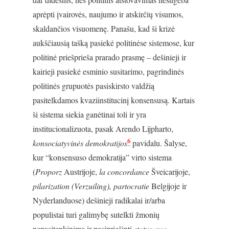
aprėpti įvairovės, naujumo ir atskirčių visumos,
skaldančios visuomenę. Panašu, kad ši krizė
aukščiausią tašką pasiekė politinėse sistemose, kur
politinė priešprieša prarado prasmę – dešinieji ir
kairieji pasiekė esminio susitarimo, pagrindinės
politinės grupuotės pasiskirsto valdžią
pasitelkdamos kvaziinstitucinį konsensusą. Kartais
ši sistema siekia ganėtinai toli ir yra
institucionalizuota, pasak Arendo Lijpharto,
6
konsociatyvinės demokratijos
pavidalu. Šalyse,
kur “konsensuso demokratija” virto sistema
(
Proporz
Austrijoje,
la concordance
Šveicarijoje,
pilarization (Verzuiling), partocratie
Belgijoje ir
Nyderlanduose) dešinieji radikalai ir/arba
populistai turi galimybę sutelkti žmonių
nepasitenkinimą ir pasipriešinti
status quo
.