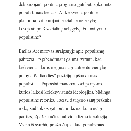
deklaruojanti politinė programa gali būti apkaltinta
populistiniais kėslais. Ar kiekviena politinė
platforma, kritikuojanti socialinę neteisybę,
kovojanti prieš socialinę nelygybę, būtinai yra ir
populistinė?
Emilas Asemirovas straipsnyje apie populizmą
pabrėžia: “Apibendrinant galima tvirtinti, kad
kiekvienas, kuris mėgina sugriauti elito vienybę ir
prabyla iš “liaudies” pozicijų, apšaukiamas
populistu… Paprastai manoma, kad partijoms,
kurios laikosi kolektyvistinės ideologijos, būdinga
populistinė retorika. Tačiau daugelio šalių praktika
rodo, kad tokios gali būti ir dažnai būna netgi
partijos, išpažįstančios individualizmo ideologiją.
Viena iš svarbių priežasčių ta, kad populizmas