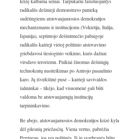
krizę kalbama seniai. Tarpukariu fašistuojantys
radikalūs dešinieji demonstravo panieką
sudėtingiems atstovaujamosios demokratijos
mechanizmams ir institucijoms (Vokietija, Italija,
Ispanija), septintojo dešimtmečio pabaigoje
radikalūs kairieji vietoj politinio atstovavimo
griebdavosi tiesioginio veikimo, kuris dažnai
virsdavo terorizmu. Puikiai žinomas dešiniųjų
technokratų nusiteikimas po Antrojo pasaulinio
karo. Jų išvirkštinė pusė – kairieji savivaldos
šalininkai – tikėjo, kad visuomenė gali būti
valdoma be atstovaujamųjų institucijų
tarpininkavimo.
Be abejo, atstovaujamosios demokratijos krizė kyla
dėl gilesnių priežasčių. Viena vertus, pabrėžia
Perrineau, jos yra politinės. Iš jų svarbesnės būtų