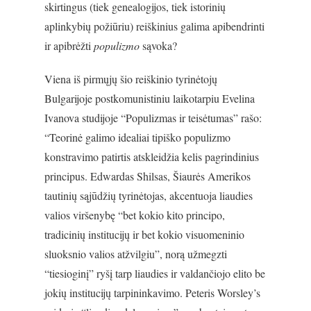
skirtingus (tiek genealogijos, tiek istorinių
aplinkybių požiūriu) reiškinius galima apibendrinti
ir apibrėžti
populizmo
sąvoka?
Viena iš pirmųjų šio reiškinio tyrinėtojų
Bulgarijoje postkomunistiniu laikotarpiu Evelina
Ivanova studijoje “Populizmas ir teisėtumas” rašo:
“Teorinė galimo idealiai tipiško populizmo
konstravimo patirtis atskleidžia kelis pagrindinius
principus. Edwardas Shilsas, Šiaurės Amerikos
tautinių sąjūdžių tyrinėtojas, akcentuoja liaudies
valios viršenybę “bet kokio kito principo,
tradicinių institucijų ir bet kokio visuomeninio
sluoksnio valios atžvilgiu”, norą užmegzti
“tiesioginį” ryšį tarp liaudies ir valdančiojo elito be
jokių institucijų tarpininkavimo. Peteris Worsley’s