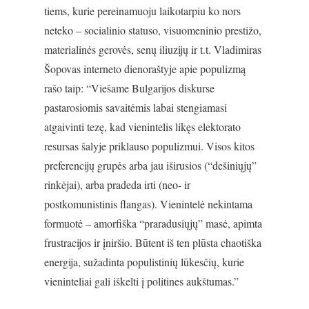
tiems, kurie pereinamuoju laikotarpiu ko nors
neteko – socialinio statuso, visuomeninio prestižo,
materialinės gerovės, senų iliuzijų ir t.t. Vladimiras
Šopovas interneto dienoraštyje apie populizmą
rašo taip: “Viešame Bulgarijos diskurse
pastarosiomis savaitėmis labai stengiamasi
atgaivinti tezę, kad vienintelis likęs elektorato
resursas šalyje priklauso populizmui. Visos kitos
preferencijų grupės arba jau iširusios (“dešiniųjų”
rinkėjai), arba pradeda irti (neo- ir
postkomunistinis flangas). Vienintelė nekintama
formuotė – amorfiška “praradusiųjų” masė, apimta
frustracijos ir įniršio. Būtent iš ten plūsta chaotiška
energija, sužadinta populistinių lūkesčių, kurie
vieninteliai gali iškelti į politines aukštumas.”