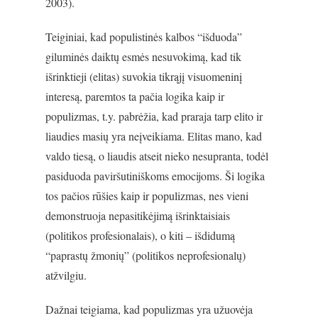
2003).
Teiginiai, kad populistinės kalbos “išduoda”
giluminės daiktų esmės nesuvokimą, kad tik
išrinktieji (elitas) suvokia tikrąjį visuomeninį
interesą, paremtos ta pačia logika kaip ir
populizmas, t.y. pabrėžia, kad praraja tarp elito ir
liaudies masių yra neįveikiama. Elitas mano, kad
valdo tiesą, o liaudis atseit nieko nesupranta, todėl
pasiduoda paviršutiniškoms emocijoms. Ši logika
tos pačios rūšies kaip ir populizmas, nes vieni
demonstruoja nepasitikėjimą išrinktaisiais
(politikos profesionalais), o kiti – išdidumą
“paprastų žmonių” (politikos neprofesionalų)
atžvilgiu.
Dažnai teigiama, kad populizmas yra užuovėja