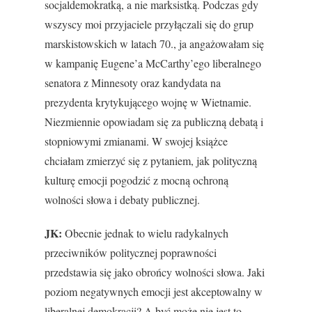
socjaldemokratką, a nie marksistką. Podczas gdy
wszyscy moi przyjaciele przyłączali się do grup
marskistowskich w latach 70., ja angażowałam się
w kampanię Eugene’a McCarthy’ego liberalnego
senatora z Minnesoty oraz kandydata na
prezydenta krytykującego wojnę w Wietnamie.
Niezmiennie opowiadam się za publiczną debatą i
stopniowymi zmianami. W swojej książce
chciałam zmierzyć się z pytaniem, jak polityczną
kulturę emocji pogodzić z mocną ochroną
wolności słowa i debaty publicznej.
JK:
Obecnie jednak to wielu radykalnych
przeciwników politycznej poprawności
przedstawia się jako obrońcy wolności słowa. Jaki
poziom negatywnych emocji jest akceptowalny w
liberalnej demokracji? A być może nie jest to