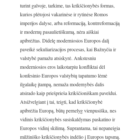
turint galvoje, tarkime, tas krikščionybės formas,
kurios plėtojosi vakarinėse ir rytinėse Romos
imperijos dalyse, arba reformaciją, kontrreformaciją
ir modernų pasaulietiškumą, nėra aiškiai
apibrėžtas. Didelę moderniosios Europos dalį
paveikė sekuliarizacijos procesas, kai Bažnyčia ir
valstybė pamažu atsiskyrė. Ankstesniu
moderniosios eros laikotarpiu konfliktai dėl
konfesinio Europos valstybių tapatumo lėmė
ilgalaikę įtampą, nemaža modernybės dalis
atsirado kaip priešprieša krikščioniškam paveldui.
Atsižvelgiant į tai, teigti, kad krikščionybė
apibrėžia Europą, būtų pernelyg vienpusiška, nes
vidinis krikščionybės susiskaldymas paskatino ir
Europos vidinį skilimą. Suprantama, tai nepaneigia
milžiniško krikščionybės indėlio į Europos tapsmą.