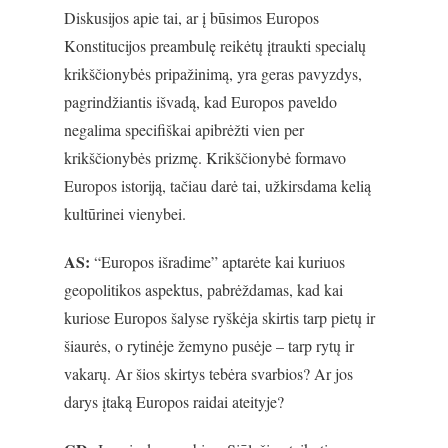
Diskusijos apie tai, ar į būsimos Europos
Konstitucijos preambulę reikėtų įtraukti specialų
krikščionybės pripažinimą, yra geras pavyzdys,
pagrindžiantis išvadą, kad Europos paveldo
negalima specifiškai apibrėžti vien per
krikščionybės prizmę. Krikščionybė formavo
Europos istoriją, tačiau darė tai, užkirsdama kelią
kultūrinei vienybei.
AS:
“Europos išradime” aptarėte kai kuriuos
geopolitikos aspektus, pabrėždamas, kad kai
kuriose Europos šalyse ryškėja skirtis tarp pietų ir
šiaurės, o rytinėje žemyno pusėje – tarp rytų ir
vakarų. Ar šios skirtys tebėra svarbios? Ar jos
darys įtaką Europos raidai ateityje?