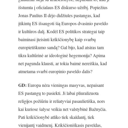
išstumta į oficialaus ES diskurso užribį. Popiežius
Jonas Paulius II dėjo didžiules pastangas, kad
įtikintų ES išsaugoti šią Europos dvasinio paveldo
ir kultūros dalį. Kodėl ES politikos strategai taip
baiminasi įteisinti krikščionybę kaip svarbų
europietiškumo sandą? Gal bijo, kad atsiras tam
tikra kultūrinė ar ideologinė hegemonija? Apima
net pagunda klausti, ar tokia baimė nereiškia, kad
atmetama svarbi europinio paveldo dalis?
GD:
Europa nėra vieningas masyvas, nepaisant
ES pastangų to pasiekti. Ji labai pliuralizuota
religijos požiūriu ir reliatyviai pasaulietiška, nors
kai kuriose šalyse veikia net valstybinė Bažnyčia.
Pati krikščionybė atliko tiek skaldantį, tiek
vienijantį vaidmenį. Krikščioniškasis paveldas,