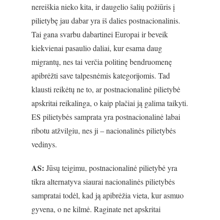
nereiškia nieko kita, ir daugelio šalių požiūris į
pilietybę jau dabar yra iš dalies postnacionalinis.
Tai gana svarbu dabartinei Europai ir beveik
kiekvienai pasaulio daliai, kur esama daug
migrantų, nes tai verčia politinę bendruomenę
apibrėžti save talpesnėmis kategorijomis. Tad
klausti reikėtų ne to, ar postnacionalinė pilietybė
apskritai reikalinga, o kaip plačiai ją galima taikyti.
ES pilietybės samprata yra postnacionalinė labai
ribotu atžvilgiu, nes ji – nacionalinės pilietybės
vedinys.
AS:
Jūsų teigimu, postnacionalinė pilietybė yra
tikra alternatyva siaurai nacionalinės pilietybės
sampratai todėl, kad ją apibrėžia vieta, kur asmuo
gyvena, o ne kilmė. Raginate net apskritai