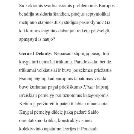
Su kokiomis svarbiausiomis problemomis Europos
bendrija susiduria šiandien, praėjus septyniolikai
metų nuo etapinės Jūsų studijos pasirodymo? Gal
kai kuriuos teiginius dabar jau reikėtų peržvelgti,
apmąstyti iš naujo?
Gerard Delanty:
Nepaisant stipriųjų pusių, toji
knyga turi nemažai trūkumų. Paradoksalu, bet tie
trūkumai veikiausiai ir buvo jos sėkmės priežastis.
Esminį teiginį, kad europinis tapatumas visada
buvo kuriamas pagal priešiškumo
Kitam
laipsnį,
išreiškiau pernelyg politizuotomis kategorijomis.
Ketinu jį peržiūrėti ir pateikti labiau niuansuotai.
Knygai pernelyg didelę įtaką padarė Saido
orientalizmo kritika, konstruktyvistinės
kolektyvinio tapatumo teorijos ir Foucault