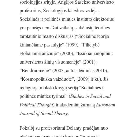
sociologijos srityje. Anglijos Sasekso universiteto
profesorius, Sociologijos katedros vedėjas,
Socialinės ir politinės minties instituto direktorius
yra parašęs nemažai veikalų, sukėlusių teorines
tarptautinio masto diskusijas (“Socialinė teorija
kintančiame pasaulyje” (1999), “Pilietybė
globaliame amžiuje” (2000), “Iššūkiai žinojimui:
universitetas žinių visuomenėje” (2001),
“Bendruomenė” (2003, antras leidimas 2010),
“Kosmopolitiška vaizduotė”, (2009) ir kt.). Jis
redaguoja mokslo knygų seriją “Socialinės ir
politinės minties tyrimai” (
Studies in Social and
Political Thought
) ir akademinį žurnalą
European
Journal of Social Theory
.
Pokalbį su profesoriumi Delanty pradėjau nuo
plačiai pagarsėjusios jo knygos “Europos