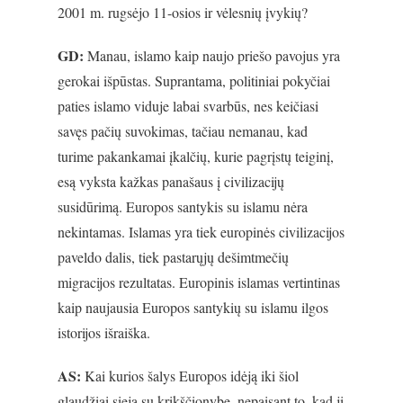
2001 m. rugsėjo 11-osios ir vėlesnių įvykių?
GD:
Manau, islamo kaip naujo priešo pavojus yra
gerokai išpūstas. Suprantama, politiniai pokyčiai
paties islamo viduje labai svarbūs, nes keičiasi
savęs pačių suvokimas, tačiau nemanau, kad
turime pakankamai įkalčių, kurie pagrįstų teiginį,
esą vyksta kažkas panašaus į civilizacijų
susidūrimą. Europos santykis su islamu nėra
nekintamas. Islamas yra tiek europinės civilizacijos
paveldo dalis, tiek pastarųjų dešimtmečių
migracijos rezultatas. Europinis islamas vertintinas
kaip naujausia Europos santykių su islamu ilgos
istorijos išraiška.
AS:
Kai kurios šalys Europos idėją iki šiol
glaudžiai sieja su krikščionybe, nepaisant to, kad ji