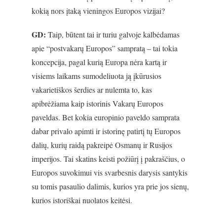
kokią nors įtaką vieningos Europos vizijai?
GD:
Taip, būtent tai ir turiu galvoje kalbėdamas
apie “postvakarų Europos” sampratą – tai tokia
koncepcija, pagal kurią Europa nėra kartą ir
visiems laikams sumodeliuota ją įkūrusios
vakarietiškos šerdies ar nulemta to, kas
apibrėžiama kaip istorinis Vakarų Europos
paveldas. Bet kokia europinio paveldo samprata
dabar privalo apimti ir istorinę patirtį tų Europos
dalių, kurių raidą pakreipė Osmanų ir Rusijos
imperijos. Tai skatins keisti požiūrį į pakraščius, o
Europos suvokimui vis svarbesnis darysis santykis
su tomis pasaulio dalimis, kurios yra prie jos sienų,
kurios istoriškai nuolatos keitėsi.