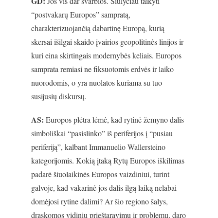
GD:
Jos vis dar svarbios. Siūlyčiau taikyti
“postvakarų Europos” sampratą,
charakterizuojančią dabartinę Europą, kurią
skersai išilgai skaido įvairios geopolitinės linijos ir
kuri eina skirtingais modernybės keliais. Europos
samprata remiasi ne fiksuotomis erdvės ir laiko
nuorodomis, o yra nuolatos kuriama su tuo
susijusių diskursų.
AS:
Europos plėtra lėmė, kad rytinė žemyno dalis
simboliškai “pasislinko” iš periferijos į “pusiau
periferiją”, kalbant Immanuelio Wallersteino
kategorijomis. Kokią įtaką Rytų Europos iškilimas
padarė šiuolaikinės Europos vaizdiniui, turint
galvoje, kad vakarinė jos dalis ilgą laiką nelabai
domėjosi rytine dalimi? Ar šio regiono šalys,
draskomos vidinių prieštaravimų ir problemų, daro