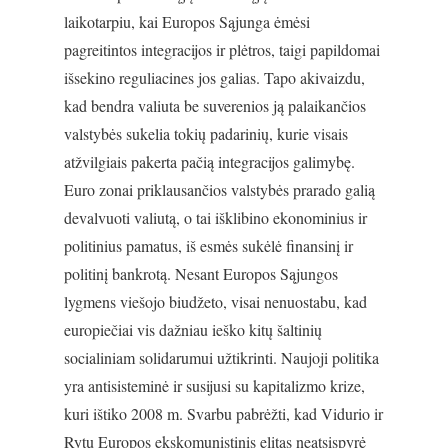
laikotarpiu, kai Europos Sąjunga ėmėsi
pagreitintos integracijos ir plėtros, taigi papildomai
išsekino reguliacines jos galias. Tapo akivaizdu,
kad bendra valiuta be suverenios ją palaikančios
valstybės sukelia tokių padarinių, kurie visais
atžvilgiais pakerta pačią integracijos galimybę.
Euro zonai priklausančios valstybės prarado galią
devalvuoti valiutą, o tai išklibino ekonominius ir
politinius pamatus, iš esmės sukėlė finansinį ir
politinį bankrotą. Nesant Europos Sąjungos
lygmens viešojo biudžeto, visai nenuostabu, kad
europiečiai vis dažniau ieško kitų šaltinių
socialiniam solidarumui užtikrinti. Naujoji politika
yra antisisteminė ir susijusi su kapitalizmo krize,
kuri ištiko 2008 m. Svarbu pabrėžti, kad Vidurio ir
Rytų Europos ekskomunistinis elitas neatsispyrė