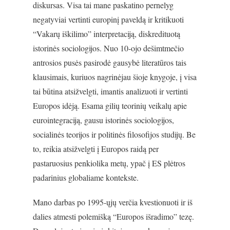
diskursas. Visa tai mane paskatino pernelyg
negatyviai vertinti europinį paveldą ir kritikuoti
“Vakarų iškilimo” interpretaciją, diskredituotą
istorinės sociologijos. Nuo 10-ojo dešimtmečio
antrosios pusės pasirodė gausybė literatūros tais
klausimais, kuriuos nagrinėjau šioje knygoje, į visa
tai būtina atsižvelgti, imantis analizuoti ir vertinti
Europos idėją. Esama gilių teorinių veikalų apie
eurointegraciją, gausu istorinės sociologijos,
socialinės teorijos ir politinės filosofijos studijų. Be
to, reikia atsižvelgti į Europos raidą per
pastaruosius penkiolika metų, ypač į ES plėtros
padarinius globaliame kontekste.
Mano darbas po 1995-ųjų verčia kvestionuoti ir iš
dalies atmesti polemišką “Europos išradimo” tezę.