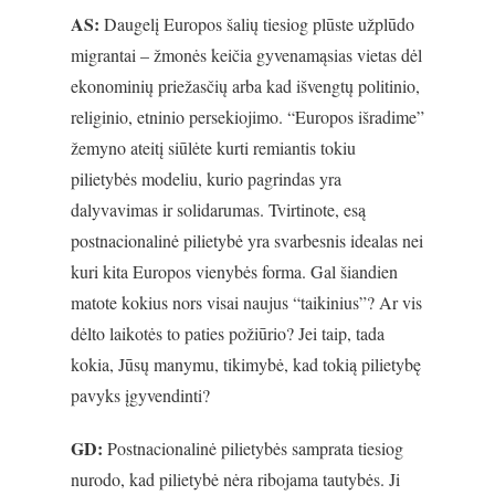
AS:
Daugelį Europos šalių tiesiog plūste užplūdo
migrantai – žmonės keičia gyvenamąsias vietas dėl
ekonominių priežasčių arba kad išvengtų politinio,
religinio, etninio persekiojimo. “Europos išradime”
žemyno ateitį siūlėte kurti remiantis tokiu
pilietybės modeliu, kurio pagrindas yra
dalyvavimas ir solidarumas. Tvirtinote, esą
postnacionalinė pilietybė yra svarbesnis idealas nei
kuri kita Europos vienybės forma. Gal šiandien
matote kokius nors visai naujus “taikinius”? Ar vis
dėlto laikotės to paties požiūrio? Jei taip, tada
kokia, Jūsų manymu, tikimybė, kad tokią pilietybę
pavyks įgyvendinti?
GD:
Postnacionalinė pilietybės samprata tiesiog
nurodo, kad pilietybė nėra ribojama tautybės. Ji