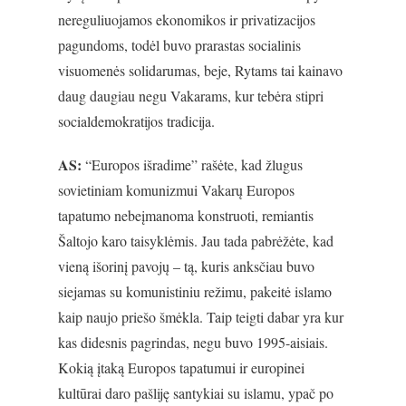
nereguliuojamos ekonomikos ir privatizacijos
pagundoms, todėl buvo prarastas socialinis
visuomenės solidarumas, beje, Rytams tai kainavo
daug daugiau negu Vakarams, kur tebėra stipri
socialdemokratijos tradicija.
AS:
“Europos išradime” rašėte, kad žlugus
sovietiniam komunizmui Vakarų Europos
tapatumo nebeįmanoma konstruoti, remiantis
Šaltojo karo taisyklėmis. Jau tada pabrėžėte, kad
vieną išorinį pavojų – tą, kuris anksčiau buvo
siejamas su komunistiniu režimu, pakeitė islamo
kaip naujo priešo šmėkla. Taip teigti dabar yra kur
kas didesnis pagrindas, negu buvo 1995-aisiais.
Kokią įtaką Europos tapatumui ir europinei
kultūrai daro pašliję santykiai su islamu, ypač po