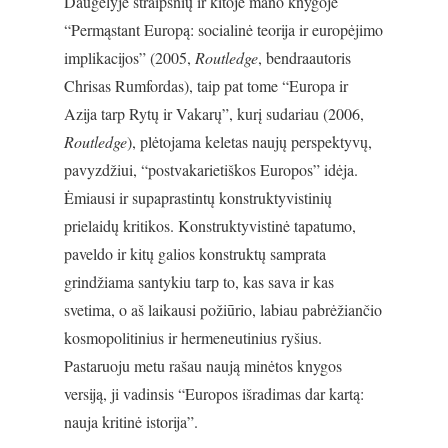
Daugelyje straipsnių ir kitoje mano knygoje
“Permąstant Europą: socialinė teorija ir europėjimo
implikacijos” (2005,
Routledge
, bendraautoris
Chrisas Rumfordas), taip pat tome “Europa ir
Azija tarp Rytų ir Vakarų”, kurį sudariau (2006,
Routledge
), plėtojama keletas naujų perspektyvų,
pavyzdžiui, “postvakarietiškos Europos” idėja.
Ėmiausi ir supaprastintų konstruktyvistinių
prielaidų kritikos. Konstruktyvistinė tapatumo,
paveldo ir kitų galios konstruktų samprata
grindžiama santykiu tarp to, kas sava ir kas
svetima, o aš laikausi požiūrio, labiau pabrėžiančio
kosmopolitinius ir hermeneutinius ryšius.
Pastaruoju metu rašau naują minėtos knygos
versiją, ji vadinsis “Europos išradimas dar kartą:
nauja kritinė istorija”.