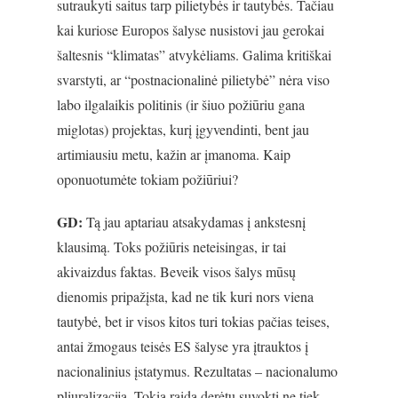
sutraukyti saitus tarp pilietybės ir tautybės. Tačiau
kai kuriose Europos šalyse nusistovi jau gerokai
šaltesnis “klimatas” atvykėliams. Galima kritiškai
svarstyti, ar “postnacionalinė pilietybė” nėra viso
labo ilgalaikis politinis (ir šiuo požiūriu gana
miglotas) projektas, kurį įgyvendinti, bent jau
artimiausiu metu, kažin ar įmanoma. Kaip
oponuotumėte tokiam požiūriui?
GD:
Tą jau aptariau atsakydamas į ankstesnį
klausimą. Toks požiūris neteisingas, ir tai
akivaizdus faktas. Beveik visos šalys mūsų
dienomis pripažįsta, kad ne tik kuri nors viena
tautybė, bet ir visos kitos turi tokias pačias teises,
antai žmogaus teisės ES šalyse yra įtrauktos į
nacionalinius įstatymus. Rezultatas – nacionalumo
pliuralizacija. Tokią raidą derėtų suvokti ne tiek