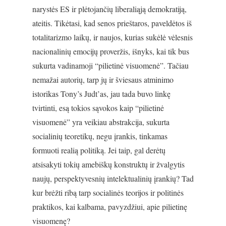
narystės ES ir plėtojančių liberaliąją demokratiją,
ateitis. Tikėtasi, kad senos prieštaros, paveldėtos iš
totalitarizmo laikų, ir naujos, kurias sukėlė vėlesnis
nacionalinių emocijų proveržis, išnyks, kai tik bus
sukurta vadinamoji “pilietinė visuomenė”. Tačiau
nemažai autorių, tarp jų ir šviesaus atminimo
istorikas Tony’s Judt’as, jau tada buvo linkę
tvirtinti, esą tokios sąvokos kaip “pilietinė
visuomenė” yra veikiau abstrakcija, sukurta
socialinių teoretikų, negu įrankis, tinkamas
formuoti realią politiką. Jei taip, gal derėtų
atsisakyti tokių amebiškų konstruktų ir žvalgytis
naujų, perspektyvesnių intelektualinių įrankių? Tad
kur brėžti ribą tarp socialinės teorijos ir politinės
praktikos, kai kalbama, pavyzdžiui, apie pilietinę
visuomenę?