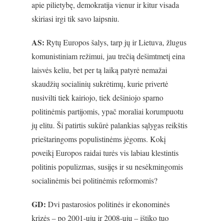
apie pilietybę, demokratija vienur ir kitur visada
skiriasi irgi tik savo laipsniu.
AS:
Rytų Europos šalys, tarp jų ir Lietuva, žlugus
komunistiniam režimui, jau trečią dešimtmetį eina
laisvės keliu, bet per tą laiką patyrė nemažai
skaudžių socialinių sukrėtimų, kurie privertė
nusivilti tiek kairiojo, tiek dešiniojo sparno
politinėmis partijomis, ypač moraliai korumpuotu
jų elitu. Ši patirtis sukūrė palankias sąlygas reikštis
prieštaringoms populistinėms jėgoms. Kokį
poveikį Europos raidai turės vis labiau klestintis
politinis populizmas, susijęs ir su nesėkmingomis
socialinėmis bei politinėmis reformomis?
GD:
Dvi pastarosios politinės ir ekonominės
krizės – po 2001-ųjų ir 2008-ųjų – ištiko tuo