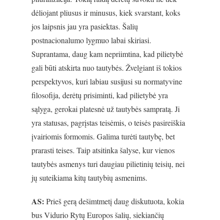
dėliojant pliusus ir minusus, kiek svarstant, koks
jos laipsnis jau yra pasiektas. Šalių
postnacionalumo lygmuo labai skiriasi.
Suprantama, daug kam nepriimtina, kad pilietybė
gali būti atskirta nuo tautybės. Žvelgiant iš tokios
perspektyvos, kuri labiau susijusi su normatyvine
filosofija, derėtų prisiminti, kad pilietybė yra
sąlyga, gerokai platesnė už tautybės sampratą. Ji
yra statusas, pagrįstas teisėmis, o teisės pasireiškia
įvairiomis formomis. Galima turėti tautybę, bet
prarasti teises. Taip atsitinka šalyse, kur vienos
tautybės asmenys turi daugiau pilietinių teisių, nei
jų suteikiama kitų tautybių asmenims.
AS:
Prieš gerą dešimtmetį daug diskutuota, kokia
bus Vidurio Rytų Europos šalių, siekiančių