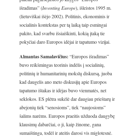
išradimas” (
Inventing Europe
), išleistos 1995 m.
(lietuviškai išėjo 2002). Politinis, ekonominis ir
socialinis kontekstas per tą laiką taip esmingai
pakito, kad svarbu išsiaiškinti, kokią įtaką tie
pokyčiai daro Europos idėjai ir tapatumo vizijai.
Almantas Samalavičius:
“Europos išradimas”
buvo reikšmingas teorinis indėlis į socialinių,
politinių ir humanitarinių mokslų diskursą, juoba
kad daugelis ano meto diskusijų apie Europos
tapatumo ištakas ir idėjas buvo vienmatės, net
seklokos. ES plėtra sukėlė dar daugiau prieštarų ir
abejonių tiek “senosioms”, tiek “naujosioms”
šalims narėms. Europos praeitis užduoda daugybę
klausimų dabarčiai, o ji, kaip žinome, gana
sumaištinga, todėl ir ateitis darosi vis miglotesnė.