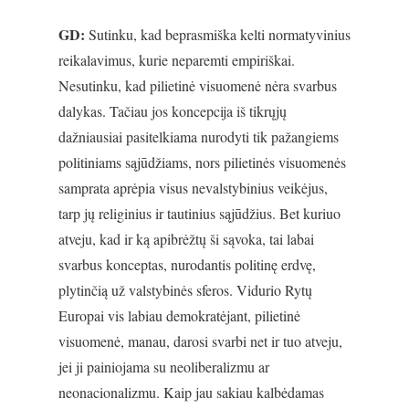
GD:
Sutinku, kad beprasmiška kelti normatyvinius
reikalavimus, kurie neparemti empiriškai.
Nesutinku, kad pilietinė visuomenė nėra svarbus
dalykas. Tačiau jos koncepcija iš tikrųjų
dažniausiai pasitelkiama nurodyti tik pažangiems
politiniams sąjūdžiams, nors pilietinės visuomenės
samprata aprėpia visus nevalstybinius veikėjus,
tarp jų religinius ir tautinius sąjūdžius. Bet kuriuo
atveju, kad ir ką apibrėžtų ši sąvoka, tai labai
svarbus konceptas, nurodantis politinę erdvę,
plytinčią už valstybinės sferos. Vidurio Rytų
Europai vis labiau demokratėjant, pilietinė
visuomenė, manau, darosi svarbi net ir tuo atveju,
jei ji painiojama su neoliberalizmu ar
neonacionalizmu. Kaip jau sakiau kalbėdamas