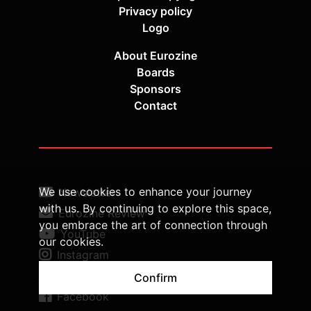
Privacy policy
Logo
About Eurozine
Boards
Sponsors
Contact
We use cookies to enhance your journey
Newsletter
with us. By continuing to explore this space,
Eurozine Review
you embrace the art of connection through
YouTube
our cookies.
Instagram
Twitter
Confirm
Facebook