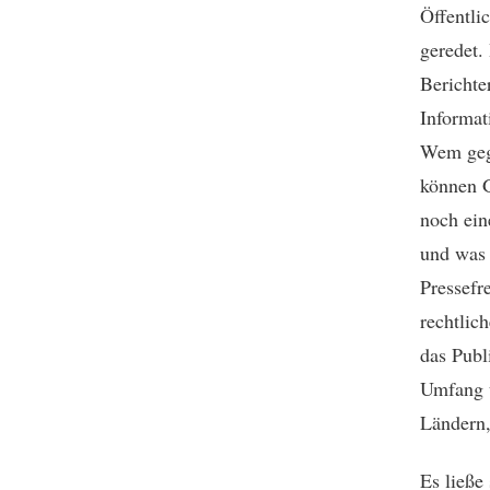
Öffentli
geredet.
Berichte
Informat
Wem gege
können G
noch ein
und was 
Pressefr
rechtlic
das Publ
Umfang u
Ländern,
Es ließe 