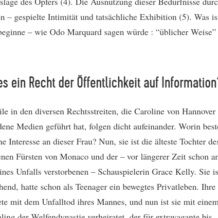
slage des Opfers (4). Die Ausnützung dieser Bedürfnisse dur
n – gespielte Intimität und tatsächliche Exhibition (5). Was is
 beginne – wie Odo Marquard sagen würde : “üblicher Weise”
 es ein Recht der Öffentlichkeit auf Information
ile in den diversen Rechtsstreiten, die Caroline von Hannover
dene Medien geführt hat, folgen dicht aufeinander. Worin best
he Interesse an dieser Frau? Nun, sie ist die älteste Tochter de
enen Fürsten von Monaco und der – vor längerer Zeit schon a
ines Unfalls verstorbenen – Schauspielerin Grace Kelly. Sie is
hend, hatte schon als Teenager ein bewegtes Privatleben. Ihre
te mit dem Unfalltod ihres Mannes, und nun ist sie mit eine
ng der Welfendynastie verheiratet, der für extravagante bis