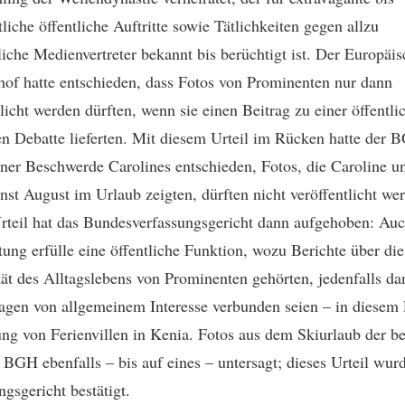
liche öffentliche Auftritte sowie Tätlichkeiten gegen allzu
liche Medienvertreter bekannt bis berüchtigt ist. Der Europäi
hof hatte entschieden, dass Fotos von Prominenten nur dann
tlicht werden dürften, wenn sie einen Beitrag zu einer öffentli
en Debatte lieferten. Mit diesem Urteil im Rücken hatte der 
ner Beschwerde Carolines entschieden, Fotos, die Caroline u
st August im Urlaub zeigten, dürften nicht veröffentlicht we
rteil hat das Bundesverfassungsgericht dann aufgehoben: Au
tung erfülle eine öffentliche Funktion, wozu Berichte über die
ät des Alltagslebens von Prominenten gehörten, jedenfalls d
agen von allgemeinem Interesse verbunden seien – in diesem F
ng von Ferienvillen in Kenia. Fotos aus dem Skiurlaub der b
r BGH ebenfalls – bis auf eines – untersagt; dieses Urteil wu
ngsgericht bestätigt.