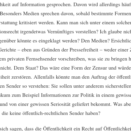
chkeit auf Information gesprochen. Davon wird allerdings häuf
 Besonders Medien sprechen davon, sobald bestimmte Formen
rstattung kritisiert werden. Kann man sich unter einem solche
ionsrecht irgendetwas Vernünftiges vorstellen? Ich glaube nic
nüber könnte es eingeklagt werden? Den Medien? Ersichtli
erichte – eben aus Gründen der Pressefreiheit – weder einer 
em privaten Fernsehsender vorschreiben, was sie zu bringen 
nicht. Dem Staat? Das wäre eine Form der Zensur und würde
eiheit zerstören. Allenfalls könnte man den Auftrag der öffentl
hen Sender so verstehen: Sie sollen unter anderem sicherstellen
ikum zum Beispiel Informationen zur Politik in einem gewiss
nd von einer gewissen Seriosität geliefert bekommt. Was aber
 die keine öffentlich-rechtlichen Sender haben?
sich sagen, dass die Öffentlichkeit ein Recht auf Öffentlichkei