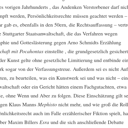
es vorigen Jahrhunderts ­, das Andenken Verstorbener darf nic
mpft werden, Persönlichkeitsrechte müssen geachtet werden –
ar gab es, ebenfalls in den 50ern, die Rechtsauffassung – vertr
e Stuttgarter Staatsanwaltschaft, die das Verfahren wegen
phie und Gotteslästerung gegen Arno Schmidts Erzählung
chaft mit Pocahontas
einstellte ­, die grundgesetzlich gesicher
 der Kunst gelte ohne gesetzliche Limitierung und entbinde ei
k sogar von der Verfassungstreue. Außerdem sei es nicht Au
sten, zu beurteilen, was ein Kunstwerk sei und was nicht – ein
waltschaft oder ein Gericht hätten einem Fachgutachten, etwa 
, ohne Wenn und Aber zu folgen. Diese Einschätzung gilt s
gegen Klaus Manns
Mephisto
nicht mehr, und wie groß die Rolle
önlichkeitsrecht auch im Falle erzählerischer Fiktion spielt, h
über Maxim Billers
Esra
und die sich anschließende Debatte