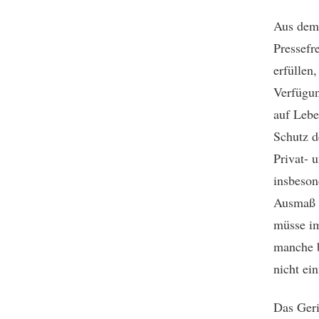
Aus dem 
Pressefr
erfüllen
Verfügun
auf Lebe
Schutz d
Privat- 
insbeson
Ausmaß e
müsse im
manche b
nicht ei
Das Geri