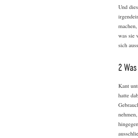
Und dies
irgendei
machen, 
was sie 
sich aus
2 Was 
Kant unt
hatte da
Gebrauch
nehmen, 
hingegen
ausschli