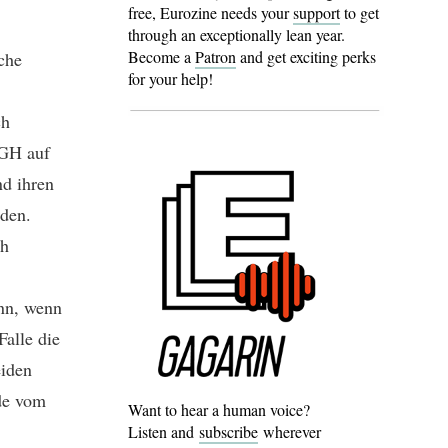
free, Eurozine needs your
support
to get
through an exceptionally lean year.
Become a
Patron
and get exciting perks
sche
for your help!
ch
BGH auf
nd ihren
rden.
ch
ann, wenn
alle die
eiden
rde vom
Want to hear a human voice?
Listen and
subscribe
wherever