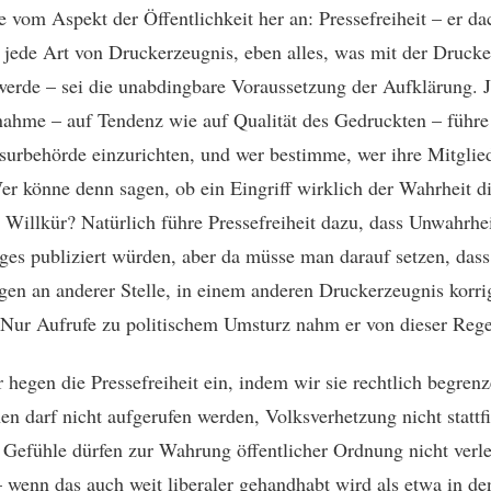
e vom Aspekt der Öffentlichkeit her an: Pressefreiheit – er da
 jede Art von Druckerzeugnis, eben alles, was mit der Drucke
werde – sei die unabdingbare Voraussetzung der Aufklärung. 
nahme – auf Tendenz wie auf Qualität des Gedruckten – führe
surbehörde einzurichten, und wer bestimme, wer ihre Mitglie
er könne denn sagen, ob ein Eingriff wirklich der Wahrheit d
r Willkür? Natürlich führe Pressefreiheit dazu, dass Unwahrhe
ges publiziert würden, aber da müsse man darauf setzen, dass
en an anderer Stelle, in einem anderen Druckerzeugnis korrig
Nur Aufrufe zu politischem Umsturz nahm er von dieser Rege
 hegen die Pressefreiheit ein, indem wir sie rechtlich begren
en darf nicht aufgerufen werden, Volksverhetzung nicht stattf
e Gefühle dürfen zur Wahrung öffentlicher Ordnung nicht verle
 wenn das auch weit liberaler gehandhabt wird als etwa in de