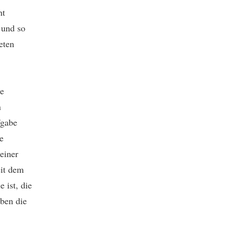
ht
 und so
eten
te
n
fgabe
e
einer
eit dem
 ist, die
aben die