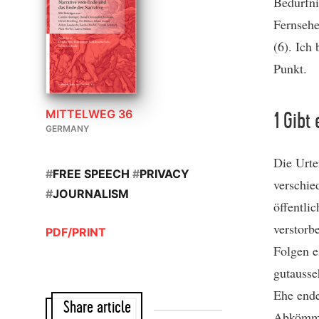
Bedürfni
Fernsehe
(6). Ich
Punkt.
MITTELWEG 36
1 Gibt
GERMANY
Die Urte
#
FREE SPEECH
#
PRIVACY
verschie
#
JOURNALISM
öffentlic
verstorb
PDF/PRINT
Folgen e
gutausse
Ehe ende
Share article
Abkömmli