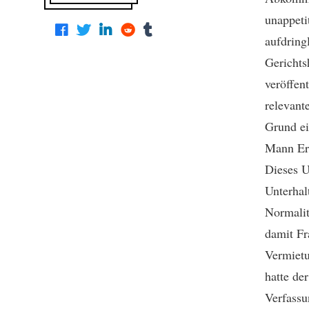
unappetit
aufdring
Gerichts
veröffen
relevant
Grund ei
Mann Ern
Dieses U
Unterhal
Normalit
damit Fr
Vermietu
hatte de
Verfassu