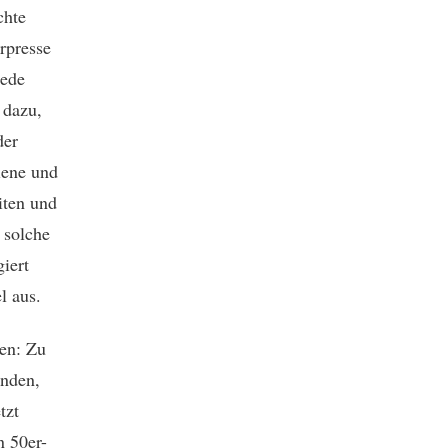
chte
rpresse
Jede
 dazu,
der
iene und
iten und
 solche
iert
l aus.
zen: Zu
inden,
tzt
n 50er-