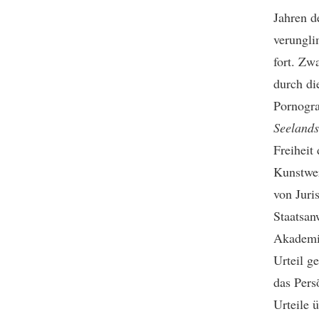
Jahren d
verungli
fort. Zw
durch di
Pornogra
Seelands
Freiheit
Kunstwer
von Juri
Staatsan
Akademie
Urteil 
das Pers
Urteile 