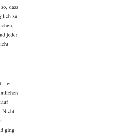
 so, dass
glich zu
ichen,
nd jeder
icht.
 – er
entlichen
rauf
. Nicht
i
nd ging