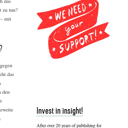
ch das
t zu tun?
 – mit
?
 gegen
eht das
s
n den
t
 zweite
Invest in insight!
m
After over 20 years of publishing for