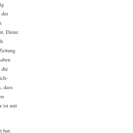
ig
 der
n
ht. Denn:
ch
Zeitung
haben
 die
ich-
, dass
en
 ist mit
t hat.