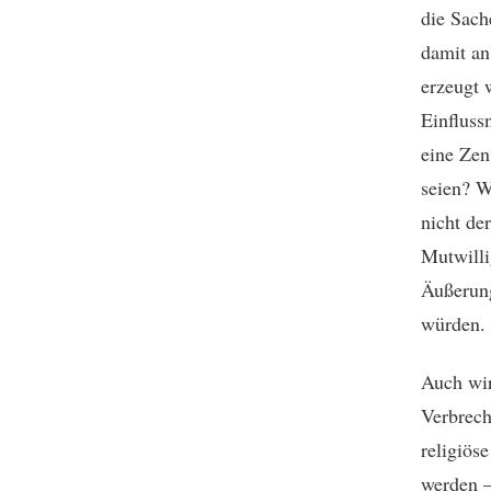
die Sach
damit an
erzeugt 
Einfluss
eine Zen
seien? W
nicht de
Mutwilli
Äußerung
würden. 
Auch wir
Verbrech
religiös
werden –