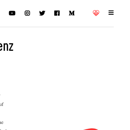
enz
r
uf
he