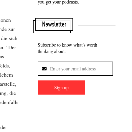
you get your podcasts.
tionen
Newsletter
nde zur
 die sich
Subscribe to know what’s worth
en.” Der
thinking about.
as
elds,
elchem
rstelle,
Sign up
ung, die
edenfalls
 der