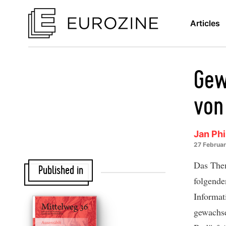
Articles
Gew
von 
Jan Ph
27 Februa
Das Them
Published in
folgende
Informat
gewachse