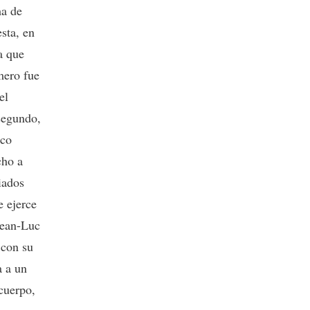
ma de
sta, en
a que
mero fue
el
segundo,
ico
cho a
iados
e ejerce
 Jean-Luc
 con su
a a un
cuerpo,