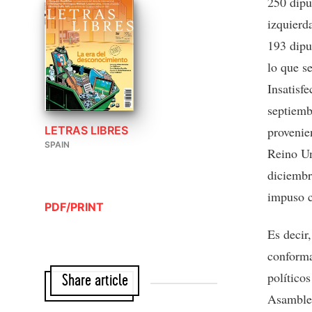
250 dipu
izquierd
193 dipu
lo que s
Insatisfe
septiemb
LETRAS LIBRES
provenie
SPAIN
Reino Un
diciembr
impuso c
PDF/PRINT
Es decir
conforma
políticos
Share article
Asamblea