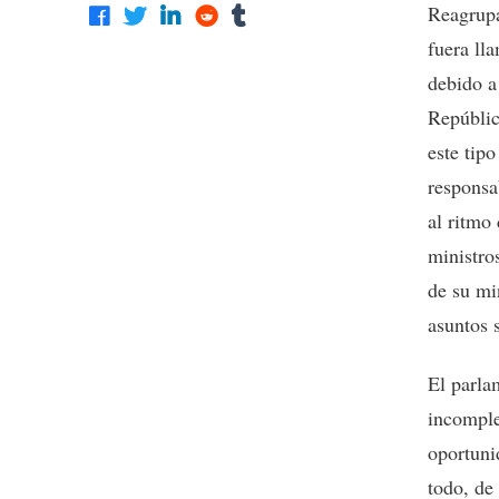
Reagrupa
fuera ll
debido a 
Repúblic
este tipo
responsa
al ritmo
ministro
de su mi
asuntos 
El parla
incomple
oportuni
todo, de 