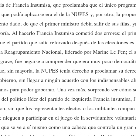
cia de Francia Insumisa, que proclamaba que el único progra
 que podía aplicarse era el de la NUPES y, por otro, la propue
to dado, de que el primer ministro debía salir de sus filas, y
oría. Al hacerlo Francia Insumisa cometió dos errores: el pri
ue el partido que salía reforzado después de las elecciones es 
ta Reagrupamiento Nacional, liderado por Marine Le Pen; el 
grave, fue negarse a comprender que era muy poco democrát
ue, sin mayoría, la NUPES tenía derecho a proclamar su dere
obierno, sin llegar a ningún acuerdo con los indispensables al
anos para poder gobernar. Una vez más, sorprende ver cómo s
a del político líder del partido de izquierda Francia insumisa,
n, sin que los representantes electos o los militantes rompan
se nieguen a participar en el juego de la servidumbre voluntari
, que se ve a sí mismo como una cabeza que controla un gran 