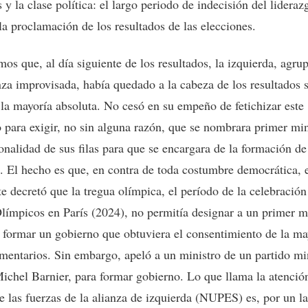
 y la clase política: el largo periodo de indecisión del lidera
 la proclamación de los resultados de las elecciones.
os que, al día siguiente de los resultados, la izquierda, agru
nza improvisada, había quedado a la cabeza de los resultados 
 la mayoría absoluta. No cesó en su empeño de fetichizar este
o para exigir, no sin alguna razón, que se nombrara primer min
onalidad de sus filas para que se encargara de la formación de
. El hecho es que, en contra de toda costumbre democrática, 
te decretó que la tregua olímpica, el período de la celebración
límpicos en París (2024), no permitía designar a un primer mi
 formar un gobierno que obtuviera el consentimiento de la ma
amentarios. Sin embargo, apeló a un ministro de un partido mi
Michel Barnier, para formar gobierno. Lo que llama la atenció
de las fuerzas de la alianza de izquierda (NUPES) es, por un la