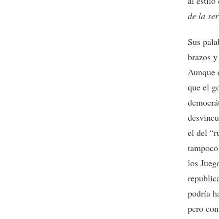
al estil
de la se
Sus pala
brazos y
Aunque e
que el g
democrát
desvincu
el del “r
tampoco 
los Jueg
republic
podría h
pero con