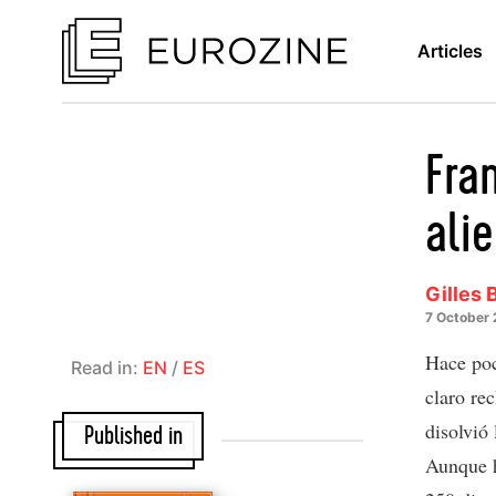
Articles
Fran
ali
Gilles 
7 October
Hace poc
Read in:
EN
/
ES
claro re
disolvió
Published in
Aunque h