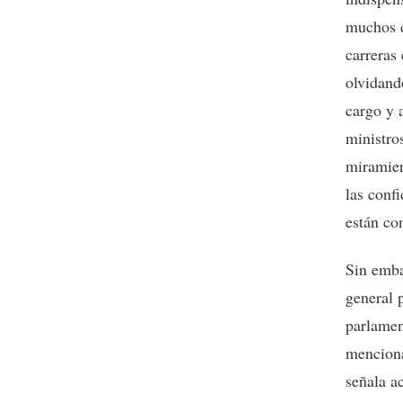
muchos d
carreras
olvidand
cargo y 
ministro
miramien
las conf
están co
Sin emba
general p
parlamen
menciona
señala a