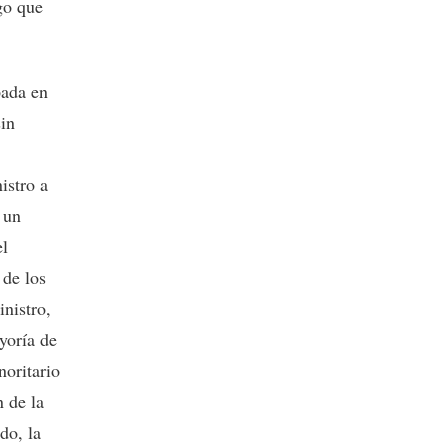
zgo que
pada en
sin
istro a
 un
el
 de los
nistro,
yoría de
noritario
n de la
do, la