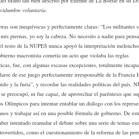
o del tirano tan bien descrito por Étienne de La Boétie en su
Di
rvidumbre voluntaria
.
bras son inequívocas y perfectamente claras: “Los militantes 
 mis piernas, yo soy la cabeza. No necesito a nadie para pensa
l resto de la NUPES nunca apoyó la interpretación melencho
obierno macronista cometía un acto que violaba las reglas
icas, fue, con algunas escasas excepciones, totalmente incapa
larse de ese juego perfectamente irresponsable de la Francia 
uido y la furia”, y recordar las realidades políticas del país.
se preocupó, ni fue capaz, de aprovechar el paréntesis que su
os Olímpicos para intentar entablar un diálogo con los represe
anos y trabajar así en una posible fórmula de gobierno. De es
aber intentado reanudar el debate sobre una serie de temas ese
trovertidos, como el cuestionamiento de la reforma de las pen