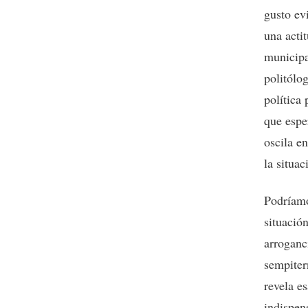
gusto ev
una actit
municipa
politólo
política
que espe
oscila en
la situa
Podríamo
situació
arroganc
sempiter
revela e
indispen