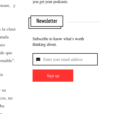
you get your podcasts.
speare, y
Newsletter
 la clase
 nada
Subscribe to know what’s worth
thinking about.
ses
 de que
ernable”.
ta
Sign up
r su
cos, no
aba
ra