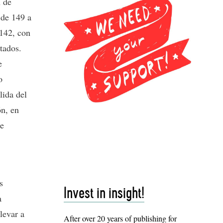
n de
 de 149 a
 142, con
tados.
e
o
lida del
n, en
se
s
Invest in insight!
a
levar a
After over 20 years of publishing for