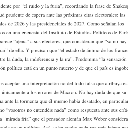
idente por “el ruido y la furia”, recordando la frase de Shake
ud prudente de espera ante las próximas citas electorales: las
les de 2026 y las presidenciales de 2027. Como señalan los
gos en una
encuesta
del Instituto de Estudios Políticos de París
 parece “ajena” a sus electores, que consideran que “ya no hay
rar” de ella. Y precisan que “el estado de ánimo de los france
tre la duda, la indiferencia y la ira”. Predomina “la sensación
ción política está en un punto muerto y de que el país es ingob
s aceptar una interpretación no del todo falsa que atribuya es
n únicamente a los errores de Macron. No hay duda de que su
ia ante la tormenta que él mismo había desatado, en particula
no “vosotros no entendéis nada” como respuesta ante sus críti
sa “mirada fría” que el pensador alemán Max Weber consider
sable en un político. Así, se ha vuelto cada vez más lejano pa