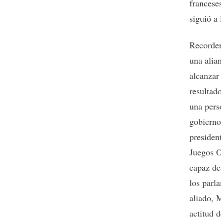
franceses
siguió a
Recordem
una alia
alcanzar
resultad
una pers
gobierno
presiden
Juegos O
capaz de
los parl
aliado, 
actitud 