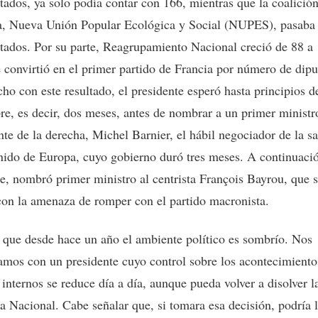
tados, ya solo podía contar con 166, mientras que la coalició
a, Nueva Unión Popular Ecológica y Social (NUPES), pasaba
tados. Por su parte, Reagrupamiento Nacional creció de 88 a
e convirtió en el primer partido de Francia por número de dipu
cho con este resultado, el presidente esperó hasta principios d
re, es decir, dos meses, antes de nombrar a un primer ministr
nte de la derecha, Michel Barnier, el hábil negociador de la sa
ido de Europa, cuyo gobierno duró tres meses. A continuació
e, nombró primer ministro al centrista François Bayrou, que 
on la amenaza de romper con el partido macronista.
, que desde hace un año el ambiente político es sombrío. Nos
mos con un presidente cuyo control sobre los acontecimiento
 internos se reduce día a día, aunque pueda volver a disolver l
 Nacional. Cabe señalar que, si tomara esa decisión, podría l