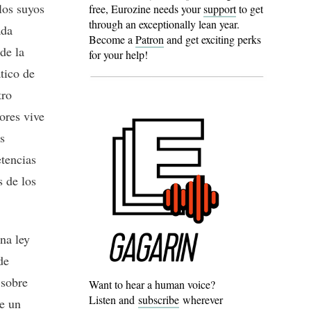
los suyos
free, Eurozine needs your
support
to get
through an exceptionally lean year.
ada
Become a
Patron
and get exciting perks
de la
for your help!
tico de
tro
ores vive
s
etencias
s de los
na ley
de
 sobre
Want to hear a human voice?
Listen and
subscribe
wherever
re un