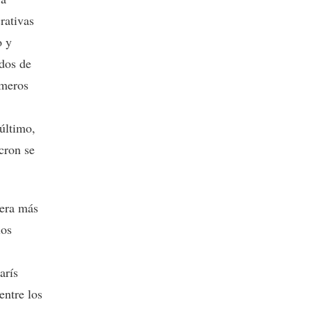
rativas
o y
dos de
imeros
último,
cron se
nera más
los
arís
entre los