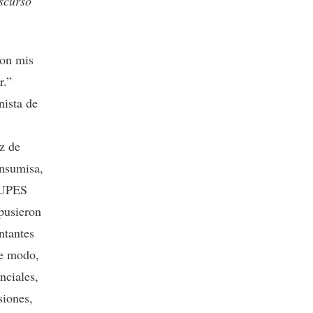
scurso
son mis
r.”
nista de
z de
Insumisa,
 NUPES
pusieron
ntantes
te modo,
nciales,
siones,