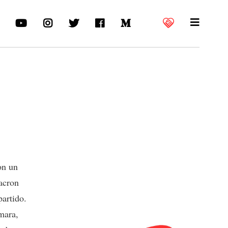
on un
acron
partido.
mara,