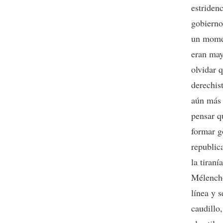
estriden
gobierno
un momen
eran may
olvidar q
derechis
aún más 
pensar q
formar g
republic
la tiraní
Mélencho
línea y 
caudillo