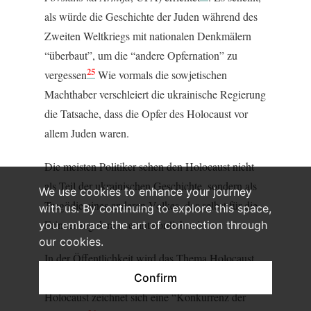
als würde die Geschichte der Juden während des
Zweiten Weltkriegs mit nationalen Denkmälern
“überbaut”, um die “andere Opfernation” zu
25
vergessen
Wie vormals die sowjetischen
Machthaber verschleiert die ukrainische Regierung
die Tatsache, dass die Opfer des Holocaust vor
allem Juden waren.
Die meisten Politiker sehen den Holocaust nicht
als Teil der ukrainischen Geschichte, sondern als
We use cookies to enhance your journey
Tragödie eines anderen Volkes, das selbst für die
with us. By continuing to explore this space,
Erinnerung daran verantwortlich sei.
you embrace the art of connection through
our cookies.
In der Öffentlichkeit wird das Thema Holocaust
kaum diskutiert. Statt eines Gedenkens an den
Confirm
Holocaust zeichnet sich eine “Konkurrenz der