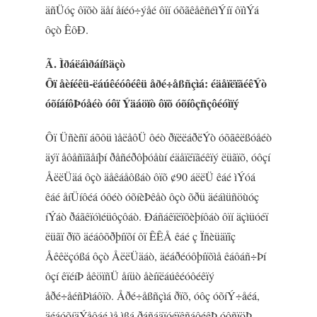
äñÜóç ôïõò äåí åíéó÷ýåé ôïí óõãêåêñéìÝíï ôïìÝá
ôçò ÊôÐ.
Ã. Ìðáëáìðáíßäçò
Ôï åèíéêü-ëáúêéóôéêü åðé÷åßñçìá: éäåïëïãéêÝò
óõíáíôÞóåéò óôï Ýäáöïò ôïõ óõíôçñçôéóìïý
Ôï Üñèñï áõôü ìåëåôÜ ôéò ðïëëáðëÝò óõãêëßóåéò
äýï åôåñïãåíþí ðåñéðôþóåùí éäåïëïãéêïý ëüãïõ, óôçí
ÅëëÜäá ôçò äåêáåôßáò ôïõ ¢90 áëëÜ êáé ìÝóá
êáé åíÜíôéá óôéò óõíèÞêåò ôçò õðü äéáìüñöùóç
íÝáò ðáãêïóìéüôçôáò. Ðáñáêïëïõèþíôáò ôïí äçìüóéï
ëüãï ðïõ äéáôõðþíïõí ôï ÊÊÅ êáé ç Ïñèüäïîç
Åêêëçóßá ôçò ÅëëÜäáò, äéáðéóôþíïõìå êáôáñ÷Þí
ôçí êïéíÞ åêöïñÜ åíüò åèíïëáúêéóôéêïý
åðé÷åéñÞìáôïò. Åðé÷åßñçìá ðïõ, óôç óõíÝ÷åéá,
äéáóõíäÝåôáé ìå ìßá ðáñáäïóéïêñáôéêÞ óôñïöÞ,