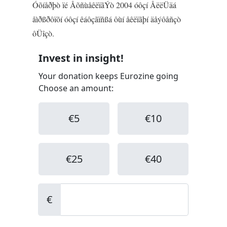
Óõíåðþò ïé ÅõñùåêëïãÝò 2004 óôçí ÅëëÜäá
åìðßðôïõí óôçí êáôçãïñßá ôùí åêëïãþí äåýôåñçò
ôÜîçò.