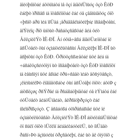
åîéóþíïíôáé áõôüìáôá ìå ôçí åíäõíÜìùóç ôçò ÊôÐ
êáèþò ìðïñåß íá ïöåßëïíôáé êáé óå çãåìüíåõóç ôïõ
÷þñïõ áðü ìéá ïìÜäá ¡åðáããåëìáôéêþí¢ ïñãáíþóåùí,
åîÝëéîç ðïõ üíôùò ðáñáôçñåßôáé ãéá ôéò
ÅëëçíéêÝò ÌÊ-ÐÏ. Åí óõíå÷åßá åîåôÜæïíôáé ïé
äñÜóåéò ôùí óçìáíôéêüôåñùí Åëëçíéêþí ÌÊ-ÐÏ ùò
äñþíôùí ôçò ÊôÐ. Õðïóôçñßæåôáé üôé ãéá íá
÷áñáêôçñéóôïýí ùò ïñãáíþóåéò ôçò ÊôÐ ïöåßëïõí
íá èåùñïýí üôé åßíáé õðü÷ñååò ìéáò åõñýôåñçò,
¡êïéíùíéêÞò ëïãïäïóßáò¢ ôùí äñÜóåþí ôïõò: áõôÞ ç
áíôßëçøç ðñÝðåé íá ðñáãìáôþíåôáé óå èÝìáôá êáé
óôÜóåéò äéáöÜíåéáò, åêðñïóþðçóçò êáé
íïìéìïðïßçóçò. Ç åñãáóßá óõìðåñáßíåé üôé ïé
óçìáíôéêüôåñåò ÅëëçíéêÝò ÌÊ-ÐÏ áíôéëáìâÜíïíôáé
ôï ñüëï ôïõò ìÜëëïí äéáäéêáóôéêÜ, ùò ïìÜäåò
ðáñï÷Þò äçìüóéùí õðçñåóéþí, êáé ùò åê ôïýôïõ ç