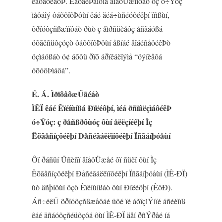
êáôáóêåõÞ. ÊáôáëÞãïõìå åîåôÜæïíôáò ôç ó÷Ýóç
ìåôáîý ôáõôïôÞôùí êáé äéá÷ùñéóôéêþí ïñßùí,
õðïóôçñßæïíôáò ðùò ç åìðñüèåôç åñãáóßá
óõãêñüôçóçò ôáõôïôÞôùí åßíáé åîáéñåôéêÞò
óçìáóßáò ó¢ áõôü ðïõ áðïêáëïýìå “óýíèåôá
óõóôÞìáôá”.
É. Á. ÌðïôåôæÜãéáò
ÌÊÏ êáé Êïéíùíßá Ðïëéôþí, ìéá ðñïâëçìáôéêÞ
ó÷Ýóç: ç ðåñßðôùóç ôùí åëëçíéêþí Ìç
Êõâåñíçôéêþí Ðåñéâáëëïíôéêþí Ïñãáíþóåùí
Ôï ðáñüí Üñèñï åîåôÜæåé ôï ñüëï ôùí Ìç
Êõâåñíçôéêþí Ðåñéâáëëïíôéêþí Ïñãáíþóåùí (ÌÊ-ÐÏ)
ùò äñþíôùí ôçò Êïéíùíßáò ôùí Ðïëéôþí (ÊôÐ).
Áñ÷éêÜ õðïóôçñßæåôáé üôé ïé áõîçìÝíïé áñéèìïß
êáé äñáóôçñéüôçôá ôùí ÌÊ-ÐÏ äåí ðñÝðåé íá