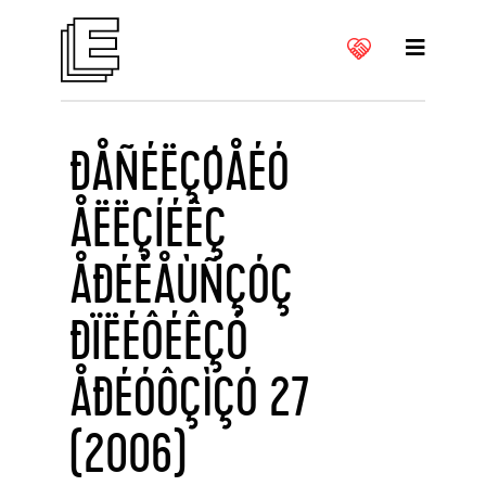
ÐÅÑÉËÇØÅÉÓ
ÅËËÇÍÉÊÇ
ÅÐÉÈÅÙÑÇÓÇ
ÐÏËÉÔÉÊÇÓ
ÅÐÉÓÔÇÌÇÓ 27
(2006)