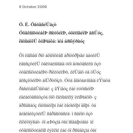
9 October 2006
Ó. É. ÓåöåñéÜäçò
ÓõãêñïõóéáêÞ ðïëéôéêÞ, óõëëïãéêÞ äñÜóç,
êïéíùíéêÜ êéíÞìáôá: ìéá áðïôýðùóç
Ôï êåßìåíï ðïõ áêïëïõèåß áðïôõðþíåé âáóéêÜ
èåùñçôéêÜ ôåêôáéíüìåíá óôï åóùôåñéêü ôçò
óõãêñïõóéáêÞò ðïëéôéêÞò, êëÜäïõ óå öÜóç
åêñçêôéêÞò áíÜðôõîçò. Óôá åîåôáæüìåíá èÝìáôá
ðåñéëáìâÜíïíôáé: ç ãÝíåóç êáé éóôïñéêÞ
éäéáéôåñüôçôá ôïõ êïéíùíéêïý êéíÞìáôïò· ç
åðßäñáóç êïéíùíéêþí êáé èåóìéêþí äïìþí· ôá
äéåêäéêçôéêÜ ñåðåñôüñéá· ï ñüëïò ôçò
êïõëôïýñáò· ôï æÞôçìá ôùí ïñãáíþóåùí· ïé
óõãêñïõóéáêïß êýêëïé êáé ôï ðñüâëçìá ôùí