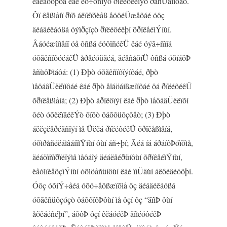
êáèåóôþôá êáé éó÷õñïýò ðïëéôéêïýò ðáñÜãïíôåò.
Ôï êåßìåíï ðïõ áêïëïõèåß åóôéÜæåôáé óôç
äéáäéêáóßá óýìðçîçò ðïëéôéêþí õðïêåéìÝíùí.
Âáóéæüìåíï óå ôñßá éóôïñéêÜ êáé óýã÷ñïíá
óõãêñïõóéáêÜ åðåéóüäéá, äéåñåõíÜ ôñßá óõíáöÞ
åñùôÞìáôá: (1) Ðþò óõãêñïôïýíôáé, ðþò
ìåôáâÜëëïíôáé êáé ðþò åîáöáíßæïíôáé ôá ðïëéôéêÜ
õðïêåßìåíá; (2) Ðþò áðïêôïýí êáé ðþò ìåôáâÜëëïõí
ôéò óõëëïãéêÝò ôïõò ôáõôüôçôåò; (3) Ðþò
áëëçëåðéäñïýí ìå Üëëá ðïëéôéêÜ õðïêåßìåíá,
óõìðåñéëáìâáíïìÝíùí ôùí áñ÷þí; Ãéá íá áðáíôÞóïõìå,
äéáöïñïðïéïýìå ìåôáîý äéáëåéðüíôùí õðïêåéìÝíùí,
èåóìïèåôçìÝíùí óõìöåñüíôùí êáé ïìÜäùí áêôéâéóôþí.
Óôç óõíÝ÷åéá óõó÷åôßæïõìå ôç äéáäéêáóßá
óõãêñüôçóçò ôáõôïôÞôùí ìå ôçí ôç “äïìÞ ôùí
åõêáéñéþí”, áõôÞ ôçí êëáóéêÞ äïìéóôéêÞ