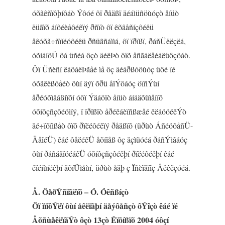
óõãêñïôþíôáò Ýôóé ôï ðåäßï äéáìüñöùóçò åíüò
ëüãïõ áíôéèåôéêïý ðñïò ôï êõâåñíçôéêü
åêóõã÷ñïíéóôéêü ðñüãñáììá, ôï ïðïßï, ðáñÜëëçëá,
óõíáíôÜ ôá üñéá ôçò äéêÞò ôïõ åñãáëåéáêüôçôáò.
Ôï Üñèñï êáôáëÞãåé ìå ôç äéáðßóôùóç üôé ïé
óõãêëßóåéò ôùí äýï õðü åîÝôáóç öïñÝùí
åðéóõìâáßíïõí óôï Ýäáöïò åíüò áíáäõüìåíïõ
óõíôçñçôéóìïý, ï ïðïßïò åðéêáèïñßæåé êëáóóéêÝò
äé÷ïôïìßåò ôïõ ðïëéôéêïý ðåäßïõ (üðùò ÁñéóôåñÜ-
ÄåîéÜ) êáé ôåëéêÜ åõíïåß ôç äçìüóéá ðáñÝìâáóç
ôùí ðáñáäïóéáêÜ óõíôçñçôéêþí ðïëéôéêþí êáé
êïéíùíéêþí äõíÜìåùí, üðùò åäþ ç Ïñèïäïîç Åêêëçóéá.
Å. ÔåðÝñïãëïõ – Ó. Óêñßíçò
Ôï ìïíôÝëï ôùí åêëïãþí äåýôåñçò ôÝîçò êáé ïé
ÅõñùåêëïãÝò ôçò 13çò Éïõíßïõ 2004 óôçí