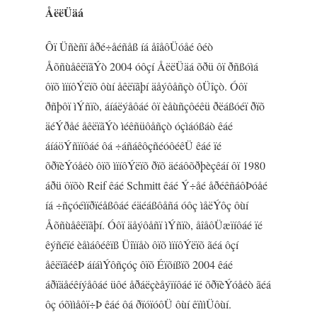
ÅëëÜäá
Ôï Üñèñï åðé÷åéñåß íá åîåôÜóåé ôéò
ÅõñùåêëïãÝò 2004 óôçí ÅëëÜäá õðü ôï ðñßóìá
ôïõ ìïíôÝëïõ ôùí åêëïãþí äåýôåñçò ôÜîçò. Óôï
ðñþôï ìÝñïò, áíáëýåôáé ôï èåùñçôéêü ðëáßóéï ðïõ
äéÝðåé åêëïãÝò ìéêñüôåñçò óçìáóßáò êáé
áíáöÝñïíôáé ôá ÷áñáêôçñéóôéêÜ êáé ïé
õðïèÝóåéò ôïõ ìïíôÝëïõ ðïõ äéáôõðþèçêáí ôï 1980
áðü ôïõò Reif êáé Schmitt êáé Ý÷åé åðéêñáôÞóåé
íá ÷ñçóéìïðïéåßôáé éäéáßôåñá óôç ìåëÝôç ôùí
Åõñùåêëïãþí. Óôï äåýôåñï ìÝñïò, åîåôÜæïíôáé ïé
êýñéïé èåìáôéêïß Üîïíåò ôïõ ìïíôÝëïõ ãéá ôçí
åêëïãéêÞ áíáìÝôñçóç ôïõ Éïõíßïõ 2004 êáé
áðïäåéêíýåôáé üôé åðáëçèåýïíôáé ïé õðïèÝóåéò ãéá
ôç óõììåôï÷Þ êáé ôá ðïóïóôÜ ôùí êïììÜôùí.