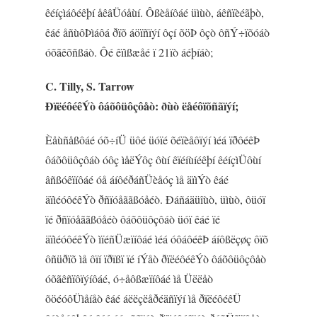
êéíçìáôéêþí åêâÜóåùí. Ôßèåíôáé üìùò, áêñïèéãþò,
êáé åñùôÞìáôá ðïõ áöïñïýí ôçí õöÞ ôçò ôñÝ÷ïõóáò
óõãêõñßáò. Ôé êïìßæåé ï 21ïò áéþíáò;
C. Tilly, S. Tarrow
ÐïëéôéêÝò ôáõôüôçôåò: ðùò ëåéôïõñãïýí;
Èåùñåßôáé óõ÷íÜ üôé üóïé õéïèåôïýí ìéá ïðôéêÞ
ôáõôüôçôáò óôç ìåëÝôç ôùí êïéíùíéêþí êéíçìÜôùí
âñßóêïíôáé óå áíôéðáñÜèåóç ìå äïìÝò êáé
äïìéóôéêÝò ðñïóåããßóåéò. Ðáñáäüîùò, üìùò, ôüóï
ïé ðñïóåããßóåéò ôáõôüôçôáò üóï êáé ïé
äïìéóôéêÝò ìïéñÜæïíôáé ìéá óôáôéêÞ áíôßëçøç ôïõ
ôñüðïõ ìå ôïí ïðïßï ïé íÝåò ðïëéôéêÝò ôáõôüôçôåò
óõãêñïôïýíôáé, ó÷åôßæïíôáé ìå Üëëåò
õöéóôÜìåíåò êáé áëëçëåðéäñïýí ìå ðïëéôéêÜ