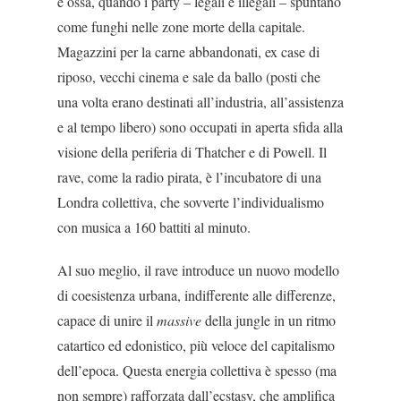
e ossa, quando i party – legali e illegali – spuntano
co­me funghi nelle zone morte della capitale.
Magazzi­ni per la carne abbandonati, ex case di
riposo, vecchi cinema e sale da ballo (posti che
una volta erano de­stinati all’industria, all’assistenza
e al tempo libero) sono occupati in aperta sfida alla
visione della peri­feria di Thatcher e di Powell. Il
rave, come la radio pirata, è l’incubatore di una
Londra collettiva, che sovverte l’individualismo
con musica a 160 battiti al minuto.
Al suo meglio, il rave introduce un nuovo model­lo
di coesistenza urbana, indifferente alle differenze,
capace di unire il
massive
della jungle in un ritmo
ca­tartico ed edonistico, più veloce del capitalismo
dell’epoca. Questa energia collettiva è spesso (ma
non sempre) rafforzata dall’ecstasy, che amplifica