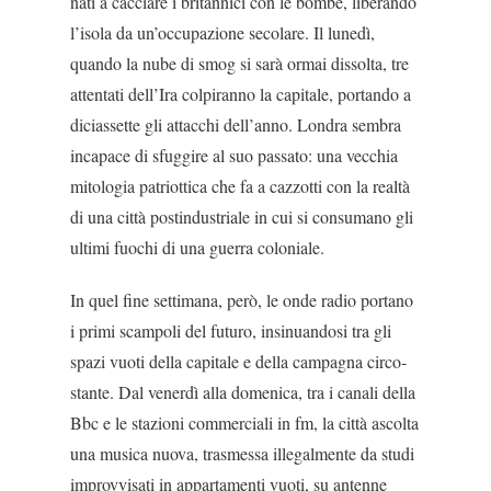
nati a cacciare i britannici con le bom­be, liberando
l’isola da un’occupazione secolare. Il lunedì,
quando la nube di smog si sarà ormai dissol­ta, tre
attentati dell’Ira colpiranno la capitale, por­tando a
diciassette gli attacchi dell’anno. Londra sembra
incapace di sfuggire al suo passato: una vec­chia
mitologia patriottica che fa a cazzotti con la re­altà
di una città postindustriale in cui si consumano gli
ultimi fuochi di una guerra coloniale.
In quel fine settimana, però, le onde radio porta­no
i primi scampoli del futuro, insinuandosi tra gli
spazi vuoti della capitale e della campagna circo­
stante. Dal venerdì alla domenica, tra i canali della
Bbc e le stazioni commerciali in fm, la città ascolta
una musica nuova, trasmessa illegalmente da studi
improvvisati in appartamenti vuoti, su antenne