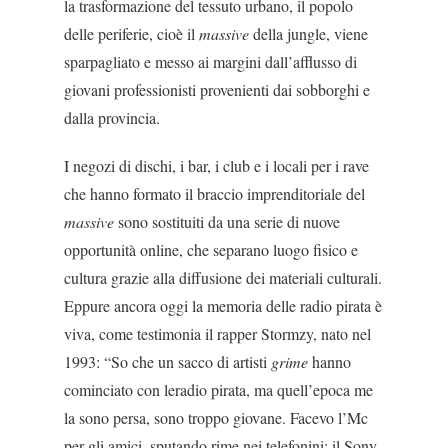
la trasformazione del tessuto urbano, il popolo
delle periferie, cioè il
massive
della jungle, viene
sparpagliato e messo ai margini dall’afflusso di
giovani professionisti prove­nienti dai sobborghi e
dalla provincia.
I negozi di dischi, i bar, i club e i locali per i rave
che hanno formato il braccio imprenditoriale del
massive
sono sostituiti da una serie di nuove
oppor­tunità online, che separano luogo fisico e
cultura gra­zie alla diffusione dei materiali culturali.
Eppure ancora oggi la memoria delle radio pirata è
viva, co­me testimonia il rapper Stormzy, nato nel
1993: “So che un sacco di artisti
grime
hanno
cominciato con leradio pirata, ma quell’epoca me
la sono persa, sono troppo giovane. Facevo l’Mc
per gli amici, sputando rime nei telefonini: il Sony