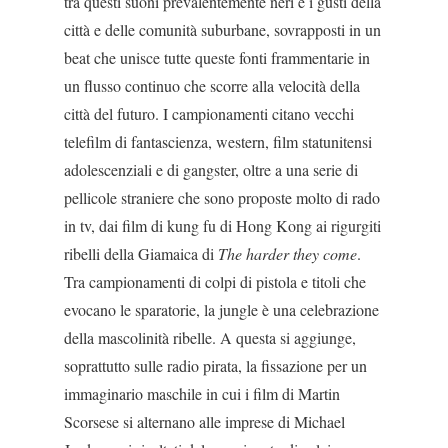
tra questi suoni prevalentemente neri e i gusti della
città e del­le comunità suburbane, sovrapposti in un
beat che unisce tutte queste fonti frammentarie in
un flusso continuo che scorre alla velocità della
città del futu­ro. I campionamenti citano vecchi
telefilm di fanta­scienza, western, film statunitensi
adolescenziali e di gangster, oltre a una serie di
pellicole straniere che sono proposte molto di rado
in tv, dai film di kung fu di Hong Kong ai rigurgiti
ribelli della Giamaica di
The harder they come
.
Tra campionamenti di colpi di pistola e titoli che
evocano le sparatorie, la jungle è una celebrazione
della mascolinità ribelle. A questa si aggiunge,
soprattutto sulle radio pirata, la fissazio­ne per un
immaginario maschile in cui i film di Mar­tin
Scorsese si alternano alle imprese di Michael