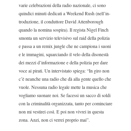
varie celebrazioni della radio nazionale, ci sono
quindici minuti dedicati a Weekend Rush (nell’in­
troduzione, il conduttore David Attenborough
quan­do la nomina sospira). Il regista Nigel Finch
smonta un servizio televisivo sul raid della polizia
e passa a un remix jungle che ne campiona i suoni
e le imma­gini, squarciando il velo della disonestà
dei mezzi d’informazione e della polizia per dare
voce ai pirati. Un intervistato spiega: “In giro non
c’è neanche una radio che dà alla gente quello che
vuole. Nessuna ra­dio legale mette la musica che
vogliamo suonare noi. Se facessi un sacco di soldi
con la criminalità orga­nizzata, tanto per cominciare
non mi vestirei così. E poi non vivrei in questa
zona. Anzi, non ci verrei proprio mai”.