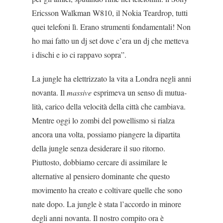
Ericsson Walkman W810, il Nokia Teardrop, tutti
quei telefoni lì. Erano stru­menti fondamentali! Non
ho mai fatto un dj set dove c’era un dj che metteva
i dischi e io ci rappavo sopra”.
La jungle ha elettrizzato la vita a Londra negli an­ni
novanta. Il
massive
esprimeva un senso di mutua­
lità, carico della velocità della città che cambiava.
Mentre oggi lo zombi del powellismo si rialza
ancora una volta, possiamo piangere la dipartita
della jun­gle senza desiderare il suo ritorno.
Piuttosto, dobbia­mo cercare di assimilare le
alternative al pensiero dominante che questo
movimento ha creato e colti­vare quelle che sono
nate dopo. La jungle è stata l’accordo in minore
degli anni novanta. Il nostro compi­to ora è