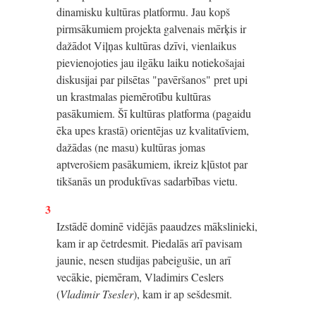
dinamisku kultūras platformu. Jau kopš
pirmsākumiem projekta galvenais mērķis ir
dažādot Viļņas kultūras dzīvi, vienlaikus
pievienojoties jau ilgāku laiku notiekošajai
diskusijai par pilsētas "pavēršanos" pret upi
un krastmalas piemērotību kultūras
pasākumiem. Šī kultūras platforma (pagaidu
ēka upes krastā) orientējas uz kvalitatīviem,
dažādas (ne masu) kultūras jomas
aptverošiem pasākumiem, ikreiz kļūstot par
tikšanās un produktīvas sadarbības vietu.
3
Izstādē dominē vidējās paaudzes mākslinieki,
kam ir ap četrdesmit. Piedalās arī pavisam
jaunie, nesen studijas pabeigušie, un arī
vecākie, piemēram, Vladimirs Ceslers
(
Vladimir Tsesler
), kam ir ap sešdesmit.