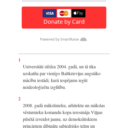
1
Universitāti slēdza 2004. gadā, un tā tika
uzskatīta par vienīgo Baltkrievijas augstāko
mācību iestādi, kurā iespējams iegūt
neideoloģizētu izglītību.
2
2008. gadā mākslinieku, arhitektu un mākslas
vēsturnieku komandu kopa ierosināja Viļņas
pilsētā izveidot jaunu, uz demokrātiskiem
principiem dibinātu sabiedrisko telpu un