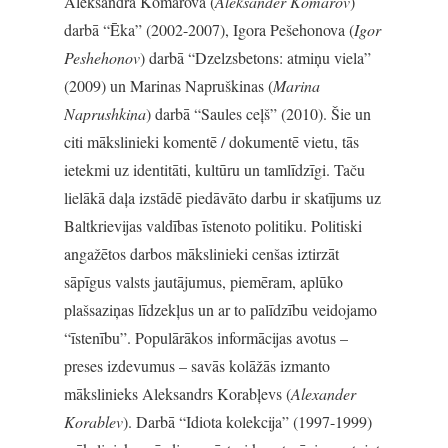
Aleksandra Komarova (
Aleksander Komarov
)
darbā “Ēka” (2002-2007), Igora Pešehonova (
Igor
Peshehonov
) darbā “Dzelzsbetons: atmiņu viela”
(2009) un Marinas Napruškinas (
Marina
Naprushkina
) darbā “Saules ceļš” (2010). Šie un
citi mākslinieki komentē / dokumentē vietu, tās
ietekmi uz identitāti, kultūru un tamlīdzīgi. Taču
lielākā daļa izstādē piedāvāto darbu ir skatījums uz
Baltkrievijas valdības īstenoto politiku. Politiski
angažētos darbos mākslinieki cenšas iztirzāt
sāpīgus valsts jautājumus, piemēram, aplūko
plašsaziņas līdzekļus un ar to palīdzību veidojamo
“īstenību”. Populārākos informācijas avotus –
preses izdevumus – savās kolāžās izmanto
mākslinieks Aleksandrs Korabļevs (
Alexander
Korablev
). Darbā “Idiota kolekcija” (1997-1999)