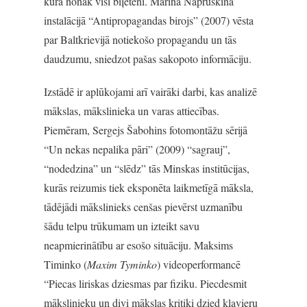
kurā nonāk visi biļeteni. Marina Napruškina
instalācijā “Antipropagandas birojs” (2007) vēsta
par Baltkrievijā notiekošo propagandu un tās
daudzumu, sniedzot pašas sakopoto informāciju.
Izstādē ir aplūkojami arī vairāki darbi, kas analizē
mākslas, mākslinieka un varas attiecības.
Piemēram, Sergejs Šabohins fotomontāžu sērijā
“Un nekas nepalika pāri” (2009) “sagrauj”,
“nodedzina” un “slēdz” tās Minskas institūcijas,
kurās reizumis tiek eksponēta laikmetīgā māksla,
tādējādi mākslinieks cenšas pievērst uzmanību
šādu telpu trūkumam un izteikt savu
neapmierinātību ar esošo situāciju. Maksims
Timinko (
Maxim Tyminko
) videoperformancē
“Piecas liriskas dziesmas par fiziku. Piecdesmit
mākslinieku un divi mākslas kritiķi dzied klavieru