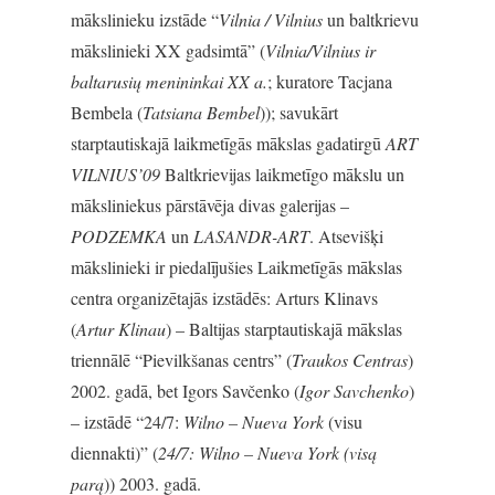
mākslinieku izstāde “
Vilnia / Vilnius
un baltkrievu
mākslinieki XX gadsimtā” (
Vilnia/Vilnius ir
baltarusių menininkai XX a.
; kuratore Tacjana
Bembela (
Tatsiana Bembel
)); savukārt
starptautiskajā laikmetīgās mākslas gadatirgū
ART
VILNIUS’09
Baltkrievijas laikmetīgo mākslu un
māksliniekus pārstāvēja divas galerijas –
PODZEMKA
un
LASANDR-ART
. Atsevišķi
mākslinieki ir piedalījušies Laikmetīgās mākslas
centra organizētajās izstādēs: Arturs Klinavs
(
Artur Klinau
) – Baltijas starptautiskajā mākslas
triennālē “Pievilkšanas centrs” (
Traukos Centras
)
2002. gadā, bet Igors Savčenko (
Igor Savchenko
)
– izstādē “24/7:
Wilno – Nueva York
(visu
diennakti)” (
24/7: Wilno – Nueva York (visą
parą
)) 2003. gadā.