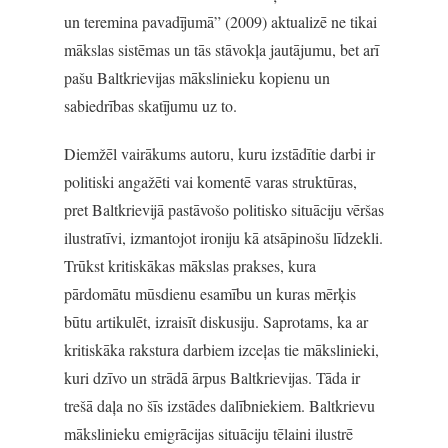
un teremina pavadījumā” (2009) aktualizē ne tikai
mākslas sistēmas un tās stāvokļa jautājumu, bet arī
pašu Baltkrievijas mākslinieku kopienu un
sabiedrības skatījumu uz to.
Diemžēl vairākums autoru, kuru izstādītie darbi ir
politiski angažēti vai komentē varas struktūras,
pret Baltkrievijā pastāvošo politisko situāciju vēršas
ilustratīvi, izmantojot ironiju kā atsāpinošu līdzekli.
Trūkst kritiskākas mākslas prakses, kura
pārdomātu mūsdienu esamību un kuras mērķis
būtu artikulēt, izraisīt diskusiju. Saprotams, ka ar
kritiskāka rakstura darbiem izceļas tie mākslinieki,
kuri dzīvo un strādā ārpus Baltkrievijas. Tāda ir
trešā daļa no šīs izstādes dalībniekiem. Baltkrievu
mākslinieku emigrācijas situāciju tēlaini ilustrē