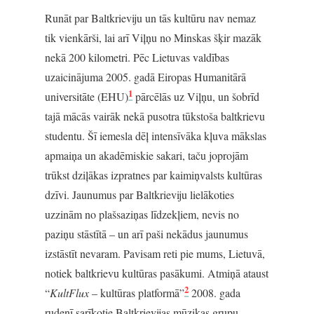
Runāt par Baltkrieviju un tās kultūru nav nemaz
tik vienkārši, lai arī Viļņu no Minskas šķir mazāk
nekā 200 kilometri. Pēc Lietuvas valdības
uzaicinājuma 2005. gadā Eiropas Humanitārā
1
universitāte (EHU)
pārcēlās uz Viļņu, un šobrīd
tajā mācās vairāk nekā pusotra tūkstoša baltkrievu
studentu. Šī iemesla dēļ intensīvāka kļuva mākslas
apmaiņa un akadēmiskie sakari, taču joprojām
trūkst dziļākas izpratnes par kaimiņvalsts kultūras
dzīvi. Jaunumus par Baltkrieviju lielākoties
uzzinām no plašsaziņas līdzekļiem, nevis no
paziņu stāstītā – un arī paši nekādus jaunumus
izstāstīt nevaram. Pavisam reti pie mums, Lietuvā,
notiek baltkrievu kultūras pasākumi. Atmiņā ataust
2
“
KultFlux
– kultūras platformā”
2008. gada
rudenī sarīkotie Baltkrievijas mūzikas grupu