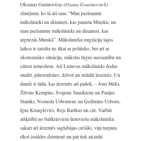
Oksanas Gurinovičas (
Oxana Gourinovitch
)
zīmējumi, ko tā arī sauc “Man pazīstamie
mākslinieki un dizaineri, kas pameta Minsku, un
man pazīstamie mākslinieki un dizaineri, kas
atgriezās Minskā”. Mākslinieku migrācija šajos
laikos ir saistīta ne tikai ar politisko, bet arī ar
ekonomisko situāciju, mākslas tirgus neesamību un
citiem iemesliem. Arī Lietuvas mākslinieki dodas
studēt, pilnveidoties, dzīvot un strādāt ārzemēs. Un
daudz ir tādu, kas ārzemēs arī paliek, – Jons Meks,
Žilvins Kempins, Svajone Stanikiene un Pauļus
Staniks, Nomeda Urboniene un Ģedimins Urbons,
Igns Krunglevičs, Rejs Bartkus un citi. Varbūt
atšķirībā no baltkrieviem lietuviešu mākslinieku
sakari arī ārzemēs saglabājas ciešāki, viņi turpina
rīkot izstādes dzimtenē un pat tiek aicināti