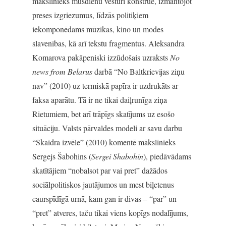
mākslinieks mūsdienu vēsturi konstruē, izmantojot
preses izgriezumus, līdzās politiķiem
iekomponēdams mūzikas, kino un modes
slavenības, kā arī tekstu fragmentus. Aleksandra
Komarova pakāpeniski izzūdošais uzraksts
No
news from Belarus
darbā “No Baltkrievijas ziņu
nav” (2010) uz termiskā papīra ir uzdrukāts ar
faksa aparātu. Tā ir ne tikai daiļrunīga ziņa
Rietumiem, bet arī trāpīgs skatījums uz esošo
situāciju. Valsts pārvaldes modeli ar savu darbu
“Skaidra izvēle” (2010) komentē mākslinieks
Sergejs Šabohins (
Sergei Shabohin
), piedāvādams
skatītājiem “nobalsot par vai pret” dažādos
sociālpolitiskos jautājumos un mest biļetenus
caurspīdīgā urnā, kam gan ir divas – “par” un
“pret” atveres, taču tikai viens kopīgs nodalījums,