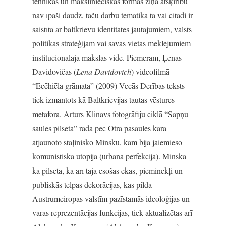
tehnikas un mākslinieciskās formas ziņā atšķirību
nav īpaši daudz, taču darbu tematika tā vai citādi ir
saistīta ar baltkrievu identitātes jautājumiem, valsts
politikas stratēģijām vai savas vietas meklējumiem
institucionālajā mākslas vidē. Piemēram, Ļenas
Davidovičas (
Lena Davidovich
) videofilmā
“Ecēhiēla grāmata” (2009) Vecās Derības teksts
tiek izmantots kā Baltkrievijas tautas vēstures
metafora. Arturs Klinavs fotogrāfiju ciklā “Sapņu
saules pilsēta” rāda pēc Otrā pasaules kara
atjaunoto staļinisko Minsku, kam bija jāiemieso
komunistiskā utopija (urbānā perfekcija). Minska
kā pilsēta, kā arī tajā esošās ēkas, pieminekļi un
publiskās telpas dekorācijas, kas pilda
Austrumeiropas valstīm pazīstamās ideoloģijas un
varas reprezentācijas funkcijas, tiek aktualizētas arī