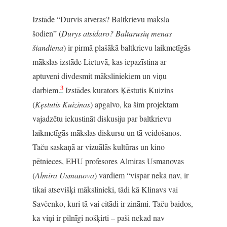
Izstāde “Durvis atveras? Baltkrievu māksla
šodien” (
Durys atsidaro? Baltarusių menas
šiandiena
) ir pirmā plašākā baltkrievu laikmetīgās
mākslas izstāde Lietuvā, kas iepazīstina ar
aptuveni divdesmit māksliniekiem un viņu
3
darbiem.
Izstādes kurators Ķēstutis Kuizins
(
Kęstutis Kuizinas
) apgalvo, ka šim projektam
vajadzētu iekustināt diskusiju par baltkrievu
laikmetīgās mākslas diskursu un tā veidošanos.
Taču saskaņā ar vizuālās kultūras un kino
pētnieces, EHU profesores Almiras Usmanovas
(
Almira Usmanova
) vārdiem “vispār nekā nav, ir
tikai atsevišķi mākslinieki, tādi kā Klinavs vai
Savčenko, kuri tā vai citādi ir zināmi. Taču baidos,
ka viņi ir pilnīgi nošķirti – paši nekad nav