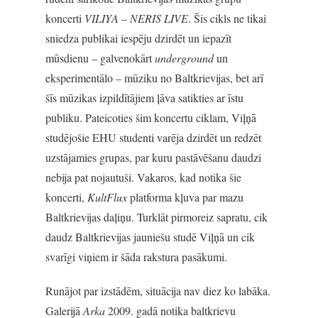
koncerti
VILIYA – NERIS LIVE
. Šis cikls ne tikai
sniedza publikai iespēju dzirdēt un iepazīt
mūsdienu – galvenokārt
underground
un
eksperimentālo – mūziku no Baltkrievijas, bet arī
šīs mūzikas izpildītājiem ļāva satikties ar īstu
publiku. Pateicoties šim koncertu ciklam, Viļņā
studējošie EHU studenti varēja dzirdēt un redzēt
uzstājamies grupas, par kuru pastāvēšanu daudzi
nebija pat nojautuši. Vakaros, kad notika šie
koncerti,
KultFlux
platforma kļuva par mazu
Baltkrievijas daļiņu. Turklāt pirmoreiz sapratu, cik
daudz Baltkrievijas jauniešu studē Viļņā un cik
svarīgi viņiem ir šāda rakstura pasākumi.
Runājot par izstādēm, situācija nav diez ko labāka.
Galerijā
Arka
2009. gadā notika baltkrievu