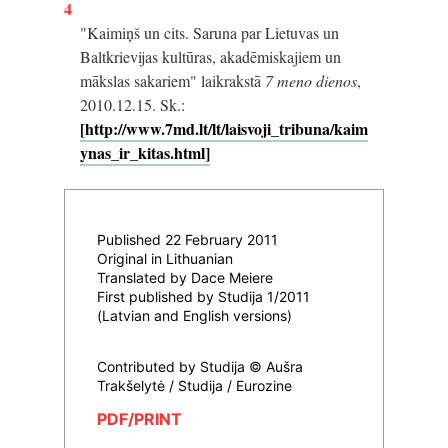
4
"Kaimiņš un cits. Saruna par Lietuvas un
Baltkrievijas kultūras, akadēmiskajiem un
mākslas sakariem" laikrakstā
7 meno dienos
,
2010.12.15. Sk.:
[http://www.7md.lt/lt/laisvoji_tribuna/kaim
ynas_ir_kitas.html]
Published 22 February 2011
Original in Lithuanian
Translated by Dace Meiere
First published by Studija 1/2011
(Latvian and English versions)
Contributed by Studija © Aušra
Trakšelytė / Studija / Eurozine
PDF/PRINT