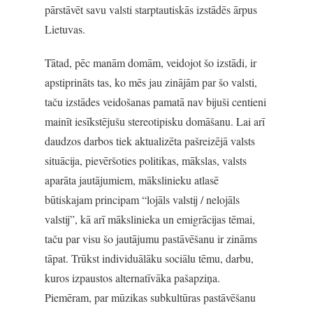
pārstāvēt savu valsti starptautiskās izstādēs ārpus
Lietuvas.
Tātad, pēc manām domām, veidojot šo izstādi, ir
apstiprināts tas, ko mēs jau zinājām par šo valsti,
taču izstādes veidošanas pamatā nav bijuši centieni
mainīt iesīkstējušu stereotipisku domāšanu. Lai arī
daudzos darbos tiek aktualizēta pašreizējā valsts
situācija, pievēršoties politikas, mākslas, valsts
aparāta jautājumiem, mākslinieku atlasē
būtiskajam principam “lojāls valstij / nelojāls
valstij”, kā arī mākslinieka un emigrācijas tēmai,
taču par visu šo jautājumu pastāvēšanu ir zināms
tāpat. Trūkst individuālāku sociālu tēmu, darbu,
kuros izpaustos alternatīvāka pašapziņa.
Piemēram, par mūzikas subkultūras pastāvēšanu