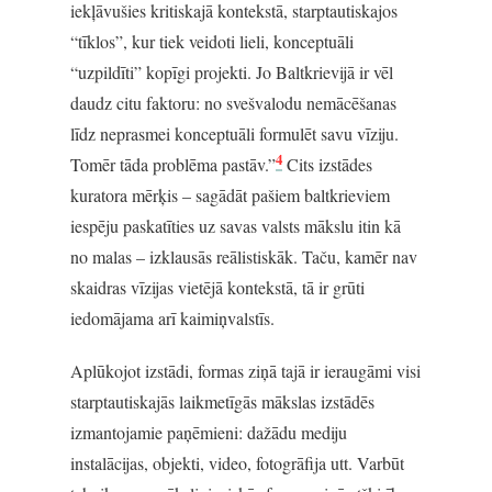
iekļāvušies kritiskajā kontekstā, starptautiskajos
“tīklos”, kur tiek veidoti lieli, konceptuāli
“uzpildīti” kopīgi projekti. Jo Baltkrievijā ir vēl
daudz citu faktoru: no svešvalodu nemācēšanas
līdz neprasmei konceptuāli formulēt savu vīziju.
4
Tomēr tāda problēma pastāv.”
Cits izstādes
kuratora mērķis – sagādāt pašiem baltkrieviem
iespēju paskatīties uz savas valsts mākslu itin kā
no malas – izklausās reālistiskāk. Taču, kamēr nav
skaidras vīzijas vietējā kontekstā, tā ir grūti
iedomājama arī kaimiņvalstīs.
Aplūkojot izstādi, formas ziņā tajā ir ieraugāmi visi
starptautiskajās laikmetīgās mākslas izstādēs
izmantojamie paņēmieni: dažādu mediju
instalācijas, objekti, video, fotogrāfija utt. Varbūt