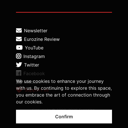
Newsletter
Eurozine Review
YouTube
Instagram
Twitter
Facebook
We use cookies to enhance your journey
Medium
with us. By continuing to explore this space,
Support us
you embrace the art of connection through
our cookies.
Copyright © 1998-2026 Eurozine,
www.eurozine.com. All rights reserved.
Confirm