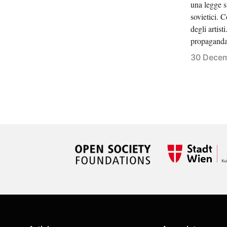
una legge s
sovietici. 
degli artist
propagand
30 Decem