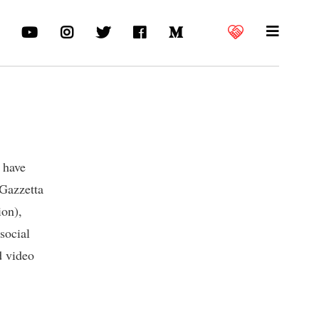
s have
 Gazzetta
ion),
social
d video