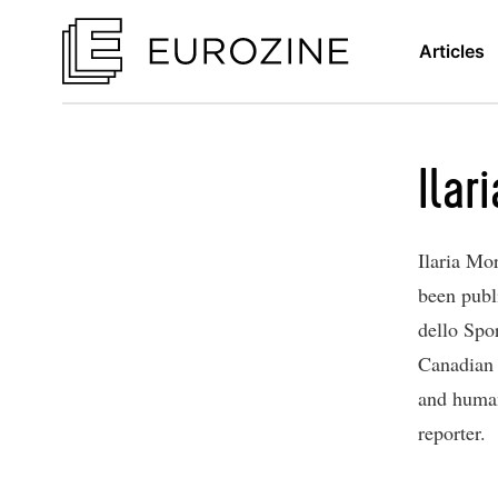
Articles
Ilar
Ilaria Mor
been publi
dello Spo
Canadian 
and human 
reporter.