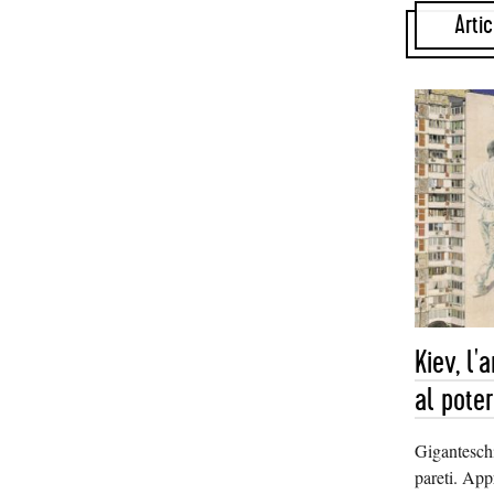
Artic
Kiev, l'
al pote
Gigantesch
pareti. App